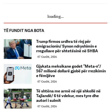
loading...
TË FUNDIT NGA BOTA
Trump firmos urdhra të rinj për
emigracionin/ Synon ndryshimin e
rregullave për shtetësinë në SHBA
07 Gusht, 2026
Gjykata meksikane godet “Meta-n”/
567 milionë dollarë gjobë për rrezikimin
e fëmijëve
07 Gusht, 2026
Të shtëna me armë në një shkollë në
Tajlandë/ 6 të vdekur, mes tyre dhe
autori i sulmit
07 Gusht, 2026