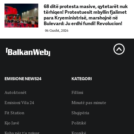
68 ditë protesta masive, qytetarët nuk
tërhiqen! Protestuesit mbyllin fjalimet
para Kryeministrisë, marshojnë në
Bulevard: Ju erdhi fundi! Revolucion!
06 Gusht, 2026
EMISIONE NEWS24
KATEGORI
Autoktonët
Fillimi
Emisioni Vila 24
Minutë pas minute
Fit Station
Shqipëria
Kjo Javë
Politikë
Koha për t'u zgjuar
Kronikë