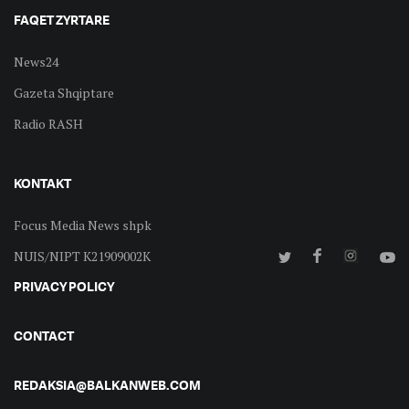
FAQET ZYRTARE
News24
Gazeta Shqiptare
Radio RASH
KONTAKT
Focus Media News shpk
NUIS/NIPT K21909002K
PRIVACY POLICY
CONTACT
REDAKSIA@BALKANWEB.COM