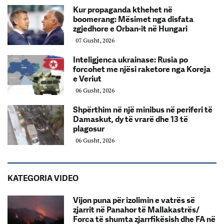
Kur propaganda kthehet në
boomerang: Mësimet nga disfata
zgjedhore e Orban-it në Hungari
07 Gusht, 2026
Inteligjenca ukrainase: Rusia po
forcohet me njësi raketore nga Koreja
e Veriut
06 Gusht, 2026
Shpërthim në një minibus në periferi të
Damaskut, dy të vrarë dhe 13 të
plagosur
06 Gusht, 2026
KATEGORIA VIDEO
Vijon puna për izolimin e vatrës së
zjarrit në Panahor të Mallakastrës/
Forca të shumta zjarrfikësish dhe FA në