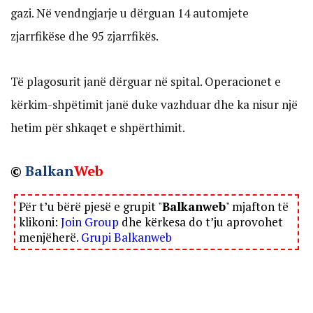
gazi. Në vendngjarje u dërguan 14 automjete
zjarrfikëse dhe 95 zjarrfikës.
Të plagosurit janë dërguar në spital. Operacionet e
kërkim-shpëtimit janë duke vazhduar dhe ka nisur një
hetim për shkaqet e shpërthimit.
©
Balkan
Web
Për t’u bërë pjesë e grupit "
Balkanweb
" mjafton të
klikoni:
Join Group
dhe kërkesa do t’ju aprovohet
menjëherë.
Grupi Balkanweb