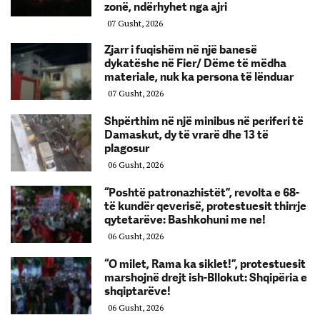
zonë, ndërhyhet nga ajri
07 Gusht, 2026
Zjarr i fuqishëm në një banesë
dykatëshe në Fier/ Dëme të mëdha
materiale, nuk ka persona të lënduar
07 Gusht, 2026
Shpërthim në një minibus në periferi të
Damaskut, dy të vrarë dhe 13 të
plagosur
06 Gusht, 2026
“Poshtë patronazhistët”, revolta e 68-
të kundër qeverisë, protestuesit thirrje
qytetarëve: Bashkohuni me ne!
06 Gusht, 2026
“O milet, Rama ka siklet!”, protestuesit
marshojnë drejt ish-Bllokut: Shqipëria e
shqiptarëve!
06 Gusht, 2026