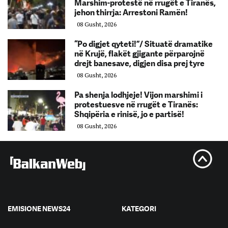
Marshim-protestë në rrugët e Tiranës,
jehon thirrja: Arrestoni Ramën!
08 Gusht, 2026
“Po digjet qyteti!”/ Situatë dramatike
në Krujë, flakët gjigante përparojnë
drejt banesave, digjen disa prej tyre
08 Gusht, 2026
Pa shenja lodhjeje! Vijon marshimi i
protestuesve në rrugët e Tiranës:
Shqipëria e rinisë, jo e partisë!
08 Gusht, 2026
EMISIONE NEWS24
KATEGORI