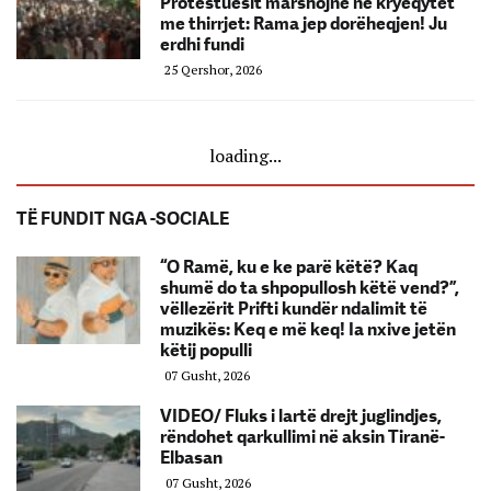
Protestuesit marshojnë në kryeqytet
me thirrjet: Rama jep dorëheqjen! Ju
erdhi fundi
25 Qershor, 2026
loading...
TË FUNDIT NGA -SOCIALE
“O Ramë, ku e ke parë këtë? Kaq
shumë do ta shpopullosh këtë vend?”,
vëllezërit Prifti kundër ndalimit të
muzikës: Keq e më keq! Ia nxive jetën
këtij populli
07 Gusht, 2026
VIDEO/ Fluks i lartë drejt juglindjes,
rëndohet qarkullimi në aksin Tiranë-
Elbasan
07 Gusht, 2026