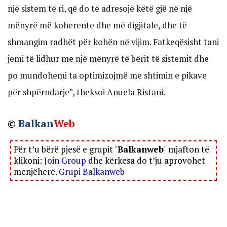
një sistem të ri, që do të adresojë këtë gjë në një
mënyrë më koherente dhe më digjitale, dhe të
shmangim radhët për kohën në vijim. Fatkeqësisht tani
jemi të lidhur me një mënyrë të bërit të sistemit dhe
po mundohemi ta optimizojmë me shtimin e pikave
për shpërndarje”, theksoi Anuela Ristani.
©
Balkan
Web
Për t’u bërë pjesë e grupit "
Balkanweb
" mjafton të
klikoni:
Join Group
dhe kërkesa do t’ju aprovohet
menjëherë.
Grupi Balkanweb