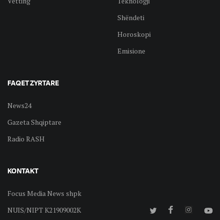
Vetting
Teknologji
Shëndeti
Horoskopi
Emisione
FAQET ZYRTARE
News24
Gazeta Shqiptare
Radio RASH
KONTAKT
Focus Media News shpk
NUIS/NIPT K21909002K