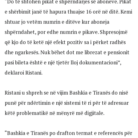
“Do të shtohen pikat e shpërndarjes së aboneve. Pikat
e shërbimit janë të hapura thuajse 16 orë në ditë. Kemi
shtuar jo vetëm numrin e ditëve kur aboneja
shpërndahet, por edhe numrin e pikave. Shpresojmë
që kjo do të ketë një efekt pozitiv sa i përket radhës
dhe ngarkesës. Nuk bëhet dot me librezat e pensionit
pasi bileta është e një tjetër lloj dokumentacioni”,
deklaroi Ristani.
Ristani u shpreh se në vijim Bashkia e Tiranës do nisë
punë për ndërtimin e një sistemi të ri për të adresuar
këtë problematikë në mënyrë më digjitale.
“Bashkia e Tiranës po drafton termat e referencës për