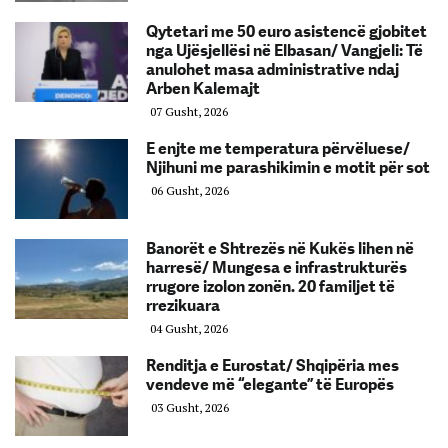
Qytetari me 50 euro asistencë gjobitet
nga Ujësjellësi në Elbasan/ Vangjeli: Të
anulohet masa administrative ndaj
Arben Kalemajt
07 Gusht, 2026
E enjte me temperatura përvëluese/
Njihuni me parashikimin e motit për sot
06 Gusht, 2026
Banorët e Shtrezës në Kukës lihen në
harresë/ Mungesa e infrastrukturës
rrugore izolon zonën. 20 familjet të
rrezikuara
04 Gusht, 2026
Renditja e Eurostat/ Shqipëria mes
vendeve më “elegante” të Europës
03 Gusht, 2026