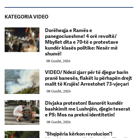
KATEGORIA VIDEO
Dorëheqja e Ramës e
panegociueshme! 4 orë revoltë/
Mbyllet dita e 70-të e protestave
kundër klasës politike: Nesër më
shumë!
08 Gusht, 2026
VIDEO/ Ndezi zjarr për të djegur barin
pranë banesës, flakët iu përhapën drejt
malit të Krujës! Arrestohet 73-vjeçari
08 Gusht, 2026
Divjaka proteston! Banorët kundër
bashkimit me Lushnjën, djegin teserat
e PS: Mos na prekni identitetin!
08 Gusht, 2026
“Shqipëria kërkon revolucion”!