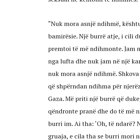
“Nuk mora asnjë ndihmë, kështu
bamirësie. Një burrë atje, i cili
premtoi të më ndihmonte. Jam n
nga lufta dhe nuk jam në një ka
nuk mora asnjë ndihmë. Shkova 
që shpërndan ndihma për njerëz
Gaza. Më priti një burrë që dukej 
qëndronte pranë dhe do të më n
burri im. Ai tha: ‘Oh, të ndarë? 
gruaja, e cila tha se burri mori 