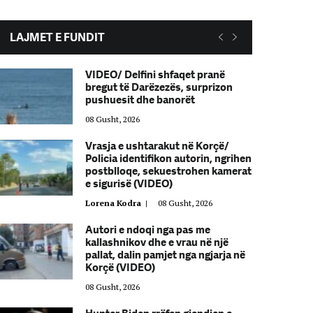
LAJMET E FUNDIT
VIDEO/ Delfini shfaqet pranë
bregut të Darëzezës, surprizon
pushuesit dhe banorët
08 Gusht, 2026
Vrasja e ushtarakut në Korçë/
Policia identifikon autorin, ngrihen
postblloqe, sekuestrohen kamerat
e sigurisë (VIDEO)
Lorena Kodra
|
08 Gusht, 2026
Autori e ndoqi nga pas me
kallashnikov dhe e vrau në një
pallat, dalin pamjet nga ngjarja në
Korçë (VIDEO)
08 Gusht, 2026