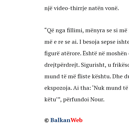
një video-thirrje natën vonë.
“Që nga fillimi, mënyra se si m
më e re se ai. I besoja sepse ishte
figurë atërore. Është në moshën
drejtpërdrejt. Sigurisht, u frikë
mund të më fliste kështu. Dhe du
ekspozoja. Ai tha: ‘Nuk mund t
këtu’”, përfundoi Nour.
©
Balkan
Web