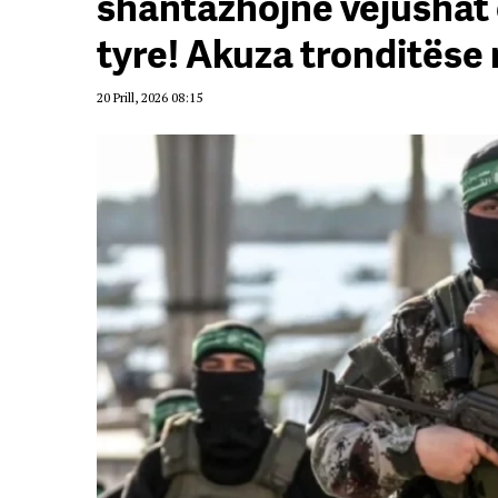
shantazhojnë vejushat 
tyre! Akuza tronditëse
20 Prill, 2026 08:15