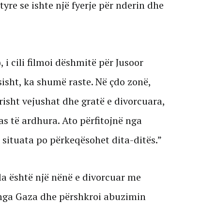
yre se ishte një fyerje për nderin dhe
), i cili filmoi dëshmitë për Jusoor
sisht, ka shumë raste. Në çdo zonë,
isht vejushat dhe gratë e divorcuara,
s të ardhura. Ato përfitojnë nga
 situata po përkeqësohet dita-ditës.”
cila është një nënë e divorcuar me
l nga Gaza dhe përshkroi abuzimin