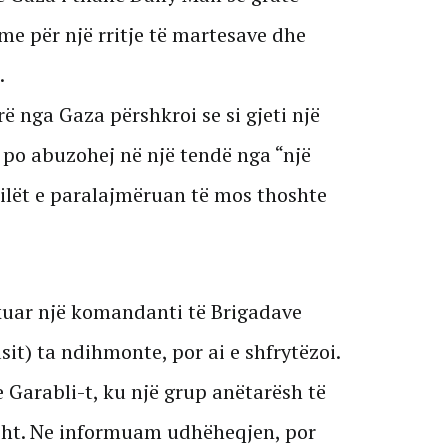
ime për një rritje të martesave dhe
.
ë nga Gaza përshkroi se si gjeti një
 po abuzohej në një tendë nga “një
cilët e paralajmëruan të mos thoshte
rkuar një komandanti të Brigadave
t) ta ndihmonte, por ai e shfrytëzoi.
 Garabli-t, ku një grup anëtarësh të
sht. Ne informuam udhëheqjen, por