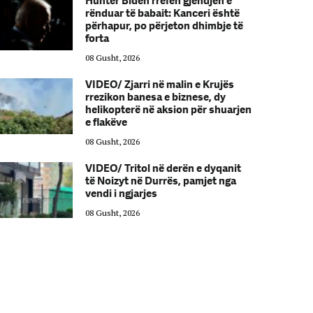
Hunter Biden rrëfen gjendjen e
rënduar të babait: Kanceri është
përhapur, po përjeton dhimbje të
forta
08 Gusht, 2026
VIDEO/ Zjarri në malin e Krujës
rrezikon banesa e biznese, dy
helikopterë në aksion për shuarjen
e flakëve
08 Gusht, 2026
VIDEO/ Tritol në derën e dyqanit
të Noizyt në Durrës, pamjet nga
vendi i ngjarjes
08 Gusht, 2026