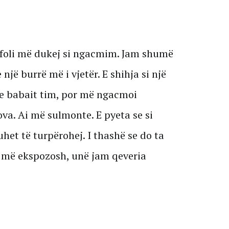
ë foli më dukej si ngacmim. Jam shumë
 një burrë më i vjetër. E shihja si një
 e babait tim, por më ngacmoi
sova. Ai më sulmonte. E pyeta se si
het të turpërohej. I thashë se do ta
ë më ekspozosh, unë jam qeveria