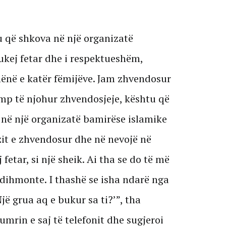
 që shkova në një organizatë
 dukej fetar dhe i respektueshëm,
ënë e katër fëmijëve. Jam zhvendosur
mp të njohur zhvendosjeje, kështu që
në një organizatë bamirëse islamike
it e zhvendosur dhe në nevojë në
fetar, si një sheik. Ai tha se do të më
dihmonte. I thashë se isha ndarë nga
Një grua aq e bukur sa ti?’”, tha
numrin e saj të telefonit dhe sugjeroi