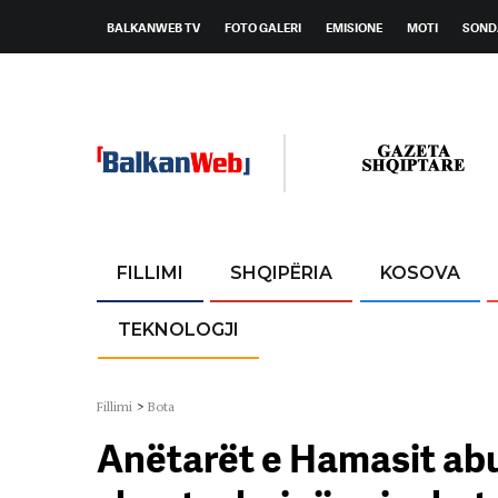
BALKANWEB TV
FOTO GALERI
EMISIONE
MOTI
SOND
FILLIMI
SHQIPËRIA
KOSOVA
TEKNOLOGJI
Fillimi
>
Bota
Anëtarët e Hamasit abu