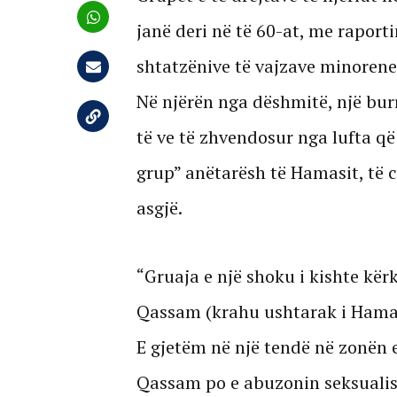
janë deri në të 60-at, me raport
shtatzënive të vajzave minorene
Në njërën nga dëshmitë, një burr
të ve të zhvendosur nga lufta që
grup” anëtarësh të Hamasit, të 
asgjë.
“Gruaja e një shoku i kishte kë
Qassam (krahu ushtarak i Hamasi
E gjetëm në një tendë në zonën e
Qassam po e abuzonin seksuali