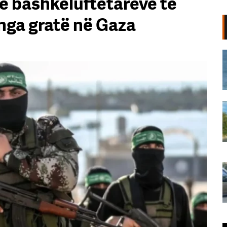
e bashkëluftëtarëve të
 nga gratë në Gaza
VIDEO/ Delfini shfaqet pranë
bregut të Darëzezës, surprizon
pushuesit dhe banorët
08 Gusht, 2026
Vrasja e ushtarakut në Korçë/
Policia identifikon autorin, ngrihen
postblloqe, sekuestrohen kamerat
e sigurisë (VIDEO)
Lorena Kodra
|
08 Gusht, 2026
Autori e ndoqi nga pas me
kallashnikov dhe e vrau në një
pallat, dalin pamjet nga ngjarja në
Korçë (VIDEO)
08 Gusht, 2026