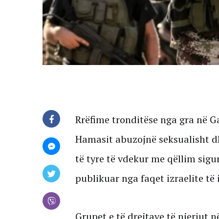
Rrëfime tronditëse nga gra në Ga
Hamasit abuzojnë seksualisht d
të tyre të vdekur me qëllim sigu
publikuar nga faqet izraelite të
Grupet e të drejtave të njeriut n