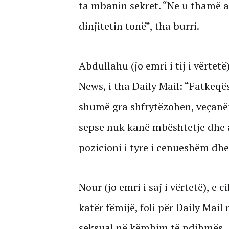
ta mbanin sekret. “Ne u thamë at
dinjitetin tonë”, tha burri.
Abdullahu (jo emri i tij i vërtetë
News, i tha Daily Mail: “Fatkeqë
shumë gra shfrytëzohen, veçanër
sepse nuk kanë mbështetje dhe a
pozicioni i tyre i cenueshëm dhe
Nour (jo emri i saj i vërtetë), e 
katër fëmijë, foli për Daily Mai
seksual në këmbim të ndihmës.