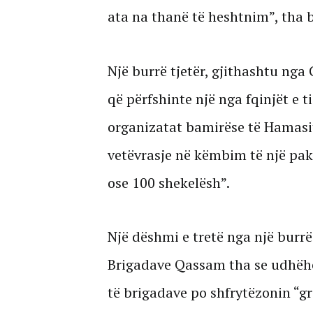
ata na thanë të heshtnim”, tha b
Një burrë tjetër, gjithashtu nga
që përfshinte një nga fqinjët e ti
organizatat bamirëse të Hamasit
vetëvrasje në këmbim të një pa
ose 100 shekelësh”.
Një dëshmi e tretë nga një burrë
Brigadave Qassam tha se udhëhe
të brigadave po shfrytëzonin “gr