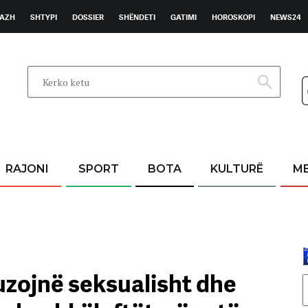
AZH
SHTYPI
DOSSIER
SHËNDETI
GATIMI
HOROSKOPI
NEWS24
RAJONI
SPORT
BOTA
KULTURË
M
zojnë seksualisht dhe