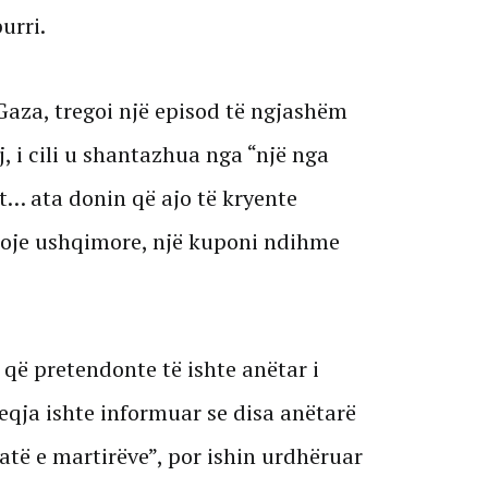
urri.
 Gaza, tregoi një episod të ngjashëm
j, i cili u shantazhua nga “një nga
… ata donin që ajo të kryente
koje ushqimore, një kuponi ndihme
 që pretendonte të ishte anëtar i
qja ishte informuar se disa anëtarë
atë e martirëve”, por ishin urdhëruar