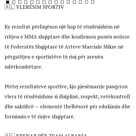
🇦🇱 VLERËSIM SPORTIV
Ky rezultat përfaqëson një hap të rëndësishëm në
rritjen e MMA shqiptare dhe konfirmon punën serioze
të Federatës Shqiptare të Arteve Marciale Mikse në
përgatitjen e sportistëve të rinj për arenën
ndërkombëtare.
Përtej rezultateve sportive, kjo pjesëmarrje pasqyron
vlera të rëndësishme si disiplinë, respekt, vetëkontroll
dhe sakrificë — elementë thelbësorë për edukimin dhe
formimin e të rinjve shqiptarë.
🇦🇱 KRENAR PËR TEAM ALBANIA