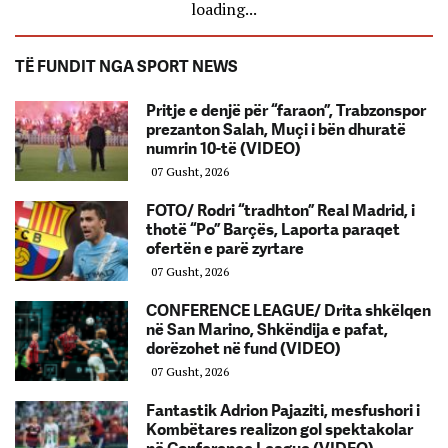
loading...
TË FUNDIT NGA SPORT NEWS
Pritje e denjë për “faraon”, Trabzonspor
prezanton Salah, Muçi i bën dhuratë
numrin 10-të (VIDEO)
07 Gusht, 2026
FOTO/ Rodri “tradhton” Real Madrid, i
thotë “Po” Barçës, Laporta paraqet
ofertën e parë zyrtare
07 Gusht, 2026
CONFERENCE LEAGUE/ Drita shkëlqen
në San Marino, Shkëndija e pafat,
dorëzohet në fund (VIDEO)
07 Gusht, 2026
Fantastik Adrion Pajaziti, mesfushori i
Kombëtares realizon gol spektakolar