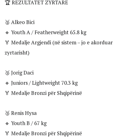
🏆 REZULTATET ZYRTARE
🥈 Alkeo Bici
🔹 Youth A / Featherweight 65.8 kg
🏅 Medalje Argjendi (në sistem – jo e akorduar
zyrtarisht)
🥉 Jorig Daci
🔹 Juniors / Lightweight 70.3 kg
🏅 Medalje Bronzi për Shqipërinë
🥉 Renis Hysa
🔹 Youth B / 67 kg
🏅 Medalje Bronzi për Shqipërinë