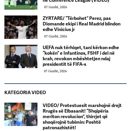
në Conference League (VIDEO)
07 Gusht, 2026
ZYRTARE/ “Tërbohet” Perez, pas
Diomande ekipi i Real Madrid blindon
edhe Vinicius jr
07 Gusht, 2026
UEFA nuk tërhiqet, tani kërkon edhe
“kokën” e Infantinos, FSHF i del në
krah, revokon mbështetjen ndaj
presidentit të FIFA-s
07 Gusht, 2026
KATEGORIA VIDEO
VIDEO/ Protestuesit marshojnë drejt
Rrugës së Elbasanit! “Shqipëria
meriton revolucion”, thirrjet që
shoqërojnë tubimin: Poshtë
patronazhistët!