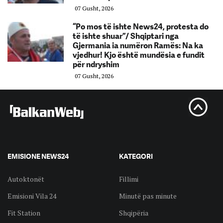
07 Gusht, 2026
“Po mos të ishte News24, protesta do
të ishte shuar”/ Shqiptari nga
Gjermania ia numëron Ramës: Na ka
vjedhur! Kjo është mundësia e fundit
për ndryshim
07 Gusht, 2026
EMISIONE NEWS24
KATEGORI
Autoktonët
Fillimi
Emisioni Vila 24
Minutë pas minute
Fit Station
Shqipëria