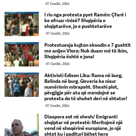
07 Gusht, 2026
I riu nga protesta pyet Ramën: Çfarë i
ke ofruar rinisë? Shqipëria e
shqiptarëve, jo e pushtetarëve
07 Gusht, 2026
Protestuesja kujton eksodin e 7 gushtit
me anijen Vlora: Nuk duam më të ikim,
Shqipëria është e jona!
07 Gusht, 2026
Aktivisti Edison Lika: Rama në burg,
Belinda në burg. Qeveria ka nisur
numërimin mbrapsht. Sheshi plot,
përgjigje për ata që mendojnë se
protesta do të shuhet deri në shtator!
07 Gusht, 2026
Diaspora sot në shesh/ Emigranti
shqiptar në protestë: Meritojmë një
vend në shoqërinë europiane, jo një
shtet ku i padituri bëhet hero