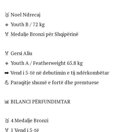
🥉 Noel Ndrecaj
🔹 Youth B / 72 kg
🏅 Medalje Bronzi për Shqipërinë
🏅 Gersi Aliu
🔹 Youth A / Featherweight 65.8 kg
➡️ Vend i 5-të në debutimin e tij ndërkombëtar
💪 Paraqitje shumë e fortë dhe premtuese
📊 BILANCI PËRFUNDIMTAR
🥉 4 Medalje Bronzi
🏅 1 Vend i 5-të