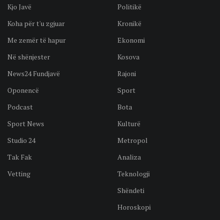
Kjo Javë
Politikë
Koha për t'u zgjuar
Kronikë
Me zemër të hapur
Ekonomi
Në shënjester
Kosova
News24 Fundjavë
Rajoni
Oponencë
Sport
Podcast
Bota
Sport News
Kulturë
Studio 24
Metropol
Tak Fak
Analiza
Vetting
Teknologji
Shëndeti
Horoskopi