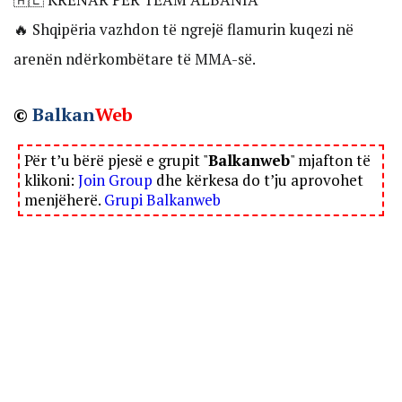
🔥 Shqipëria vazhdon të ngrejë flamurin kuqezi në
arenën ndërkombëtare të MMA-së.
©
Balkan
Web
Për t’u bërë pjesë e grupit "
Balkanweb
" mjafton të
klikoni:
Join Group
dhe kërkesa do t’ju aprovohet
menjëherë.
Grupi Balkanweb