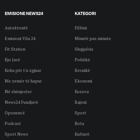
EMISIONE NEWS24
KATEGORI
Autoktonët
Fillimi
Emisioni Vila 24
Minutë pas minute
Fit Station
Shqipëria
Kjo Javë
Politikë
Koha për t'u zgjuar
Kronikë
Me zemër të hapur
Ekonomi
Në shënjester
Kosova
News24 Fundjavë
Rajoni
Oponencë
Sport
Podcast
Bota
Sport News
Kulturë