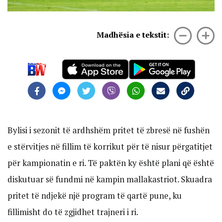
Madhësia e tekstit:
Bylisi i sezonit të ardhshëm pritet të zbresë në fushën
e stërvitjes në fillim të korrikut për të nisur përgatitjet
për kampionatin e ri. Të paktën ky është plani që është
diskutuar së fundmi në kampin mallakastriot. Skuadra
pritet të ndjekë një program të qartë pune, ku
fillimisht do të zgjidhet trajneri i ri.