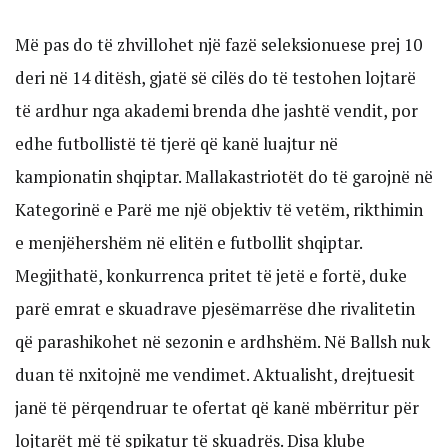
Më pas do të zhvillohet një fazë seleksionuese prej 10
deri në 14 ditësh, gjatë së cilës do të testohen lojtarë
të ardhur nga akademi brenda dhe jashtë vendit, por
edhe futbollistë të tjerë që kanë luajtur në
kampionatin shqiptar. Mallakastriotët do të garojnë në
Kategorinë e Parë me një objektiv të vetëm, rikthimin
e menjëhershëm në elitën e futbollit shqiptar.
Megjithatë, konkurrenca pritet të jetë e fortë, duke
parë emrat e skuadrave pjesëmarrëse dhe rivalitetin
që parashikohet në sezonin e ardhshëm. Në Ballsh nuk
duan të nxitojnë me vendimet. Aktualisht, drejtuesit
janë të përqendruar te ofertat që kanë mbërritur për
lojtarët më të spikatur të skuadrës. Disa klube