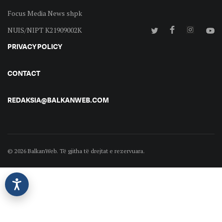
Focus Media News shpk
NUIS/NIPT K21909002K
PRIVACY POLICY
CONTACT
REDAKSIA@BALKANWEB.COM
© 2026 BalkanWeb. Të gjitha të drejtat e rezervuara.
©