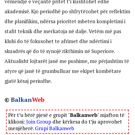
vëmendje e veçantë pritet t’i kushtohet edhe
akademisë. Kjo periudhë po shfrytëzohet për reflektim
dhe planifikim, ndërsa prioritet mbeten kompletimi i
stafit teknik dhe merkatoja në dalje. Vetëm më pas
klubi do të fokusohet te afrimet dhe ndërtimi i
skuadrës që do të synojë rikthimin në Superiore.
Aktualisht lojtarët janë me pushime, me përjashtim të
atyre që janë të grumbulluar me ekipet kombëtare
gjatë kësaj periudhe.
©
Balkan
Web
Për t’u bërë pjesë e grupit "
Balkanweb
" mjafton të
klikoni:
Join Group
dhe kërkesa do t’ju aprovohet
menjëherë.
Grupi Balkanweb