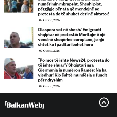
numërimin mbrapsht. Sheshi plot,
përgjigje për ata që mendojnë se
protesta do të shuhet deri në shtator!
07 Gusht, 2026
Diaspora sot në shesh/ Emigranti
shqiptar në protestë: Meritojmë një
vend në shoqërinë europiane, jo një
shtet ku i padituri bëhet hero
07 Gusht, 2026
“Po mos të ishte News24, protesta do
të ishte shuar”/ Shqiptari nga
Gjermania ia numëron Ramës: Na ka
vjedhur! Kjo është mundësia e fundit
për ndryshim
07 Gusht, 2026