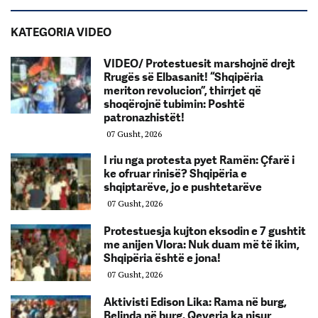
KATEGORIA VIDEO
VIDEO/ Protestuesit marshojnë drejt
Rrugës së Elbasanit! “Shqipëria
meriton revolucion”, thirrjet që
shoqërojnë tubimin: Poshtë
patronazhistët!
07 Gusht, 2026
I riu nga protesta pyet Ramën: Çfarë i
ke ofruar rinisë? Shqipëria e
shqiptarëve, jo e pushtetarëve
07 Gusht, 2026
Protestuesja kujton eksodin e 7 gushtit
me anijen Vlora: Nuk duam më të ikim,
Shqipëria është e jona!
07 Gusht, 2026
Aktivisti Edison Lika: Rama në burg,
Belinda në burg. Qeveria ka nisur