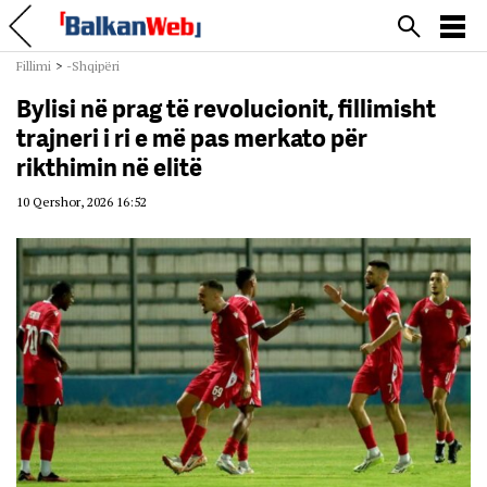
Fillimi
>
-Shqipëri
Bylisi në prag të revolucionit, fillimisht
trajneri i ri e më pas merkato për
rikthimin në elitë
10 Qershor, 2026 16:52