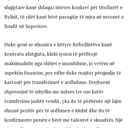
shqiptare kanë shfaqur interes konkret për titullarët e
Bylisit, të cilët kanë bërë paraqitje të mira në sezonet e
fundit në Superiore.
Duke qenë se shumica e këtyre futbollistëve kanë
kontrata afatgjata, klubi synon të përfitojë
maksimalisht nga shitjet e mundshme, jo vetëm në
aspektin financiar, por edhe duke ruajtur përqindje të
kartonit për transferimet e ardhshme. Drejtuesit
shpresojnë të mbyllin me sukses tre ose katër
transferime jashtë vendit, çka do të përbënte një lajm
shumë pozitiv për të ardhmen e klubit dhe do të
konfirmonte punën e bërë me talentet e skuadrës. Një