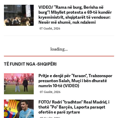
VIDEO/ “Rama në burg, Berisha në
burg”! Mbyllet protesta e 69-të kundër
kryeministrit, shqiptarët të vendosur:
Nesër më shumë, nuk ndalemi
07 Gusht, 2026
loading...
TË FUNDIT NGA -SHQIPËRI
Pritje e denjë për “faraon”, Trabzonspor
prezanton Salah, Muçi i bën dhuratë
numrin 10-të (VIDEO)
07 Gusht, 2026
FOTO/ Rodri “tradhton” Real Madrid, i
thotë “Po” Barçës, Laporta paraqet
ofertën e parë zyrtare