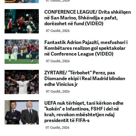
07 Gusht, 2026
CONFERENCE LEAGUE/ Drita shkëlqen
në San Marino, Shkëndija e pafat,
dorëzohet në fund (VIDEO)
07 Gusht, 2026
Fantastik Adrion Pajaziti, mesfushori i
Kombëtares realizon gol spektakolar
në Conference League (VIDEO)
07 Gusht, 2026
ZYRTARE/ “Tërbohet” Perez, pas
Diomande ekipi i Real Madrid blindon
edhe Vinicius jr
07 Gusht, 2026
UEFA nuk tërhiqet, tani kërkon edhe
“kokën” e Infantinos, FSHF i del në
krah, revokon mbështetjen ndaj
presidentit të FIFA-s
07 Gusht, 2026