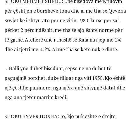
SHOKU MEHMET SHEHU: Unë bisedova me Krillovin
për çështjen e borxheve tona dhe ai më tha se Qeveria
Sovjetike i shtyu ato për në vitin 1980, kurse për sa i
përket 2 përqindëshit, më tha se ajo është normë për
të gjithë. Atëherë unë i thashë se Kina na i jep me 1%
dhe ai tjetri me 0.5%. Ai më tha se këtë nuk e dinte.
…Halli ynë duhet biseduar, sepse ne na duhet të
paguajmë borxhet, duke filluar nga viti 1958. Kjo është
një çështje parimore: nga njëra anë shtyjmë datat dhe
nga ana tjetër marrim kredi.
SHOKU ENVER HOXHA: Jo, kjo nuk është e drejtë.