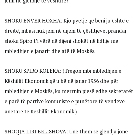
jemi në gjendje të vështirë?
SHOKU ENVER HOXHA: Kjo pyetje që bëni ju është e
drejtë, mbasi nuk jeni në dijeni të çështjeve, prandaj
shoku Spiro t’i vërë në dijeni shokët në lidhje me
mbledhjen e janarit dhe atë të Moskës.
SHOKU SPIRO KOLEKA: (Tregon mbi mbledhjen e
Këshillit Ekonomik që u bë në janar 1956 dhe për
mbledhjen e Moskës, ku merrnin pjesë edhe sekretarët
e parë të partive komuniste e punëtore të vendeve
anëtare të Këshillit Ekonomik.)
SHOQJA LIRI BELISHOVA: Unë them se gjendja jonë