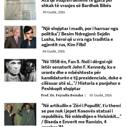
Ata që vuajtën dënime të gjata për
shkak të vrasjes së Bardhok Bibës
09 Gusht, 2026
“Një shqiptar i madh, por i harruar nga
politika“/ Besim Ndregjoni: Sejdin
Lusha, heroi që u vra nga tradhtia e
agjentit rus, Kim Filbi!
04 Gusht, 2026
“Në 1958-ën, Fan S. Noli i dërgoi një
letër senatorit John F. Kennedy, ku e
uronte dhe e mbështeste për
kandidaturën e tij presidenciale, duke e
cilësuar atë si…”/ Historia e panjohur e
Peshkopit shqiptar
Prof. Dr. Fejzulla Berisha
|
01 Gusht, 2026
“Në artikullin e ‘Zëri i Popullit’, t’u themi
se pse nuk i jepet Kosovës statusi i
republikës. Në mbledhjen e Helsinkit…”
/ Biseda e Enverit me Ramizin, 4