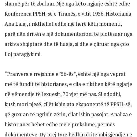
shumë për të zbuluar. Një nga këto ngjarje është edhe
Konferenca PPSH-së e Tiranës, e vitit 1956. Historiania
Ana Lalaj, i rikthehet edhe një herë këtij momenti,
parë nën dritën e një dokumentacioni të plotësuar nga
arkiva shqiptare dhe të huaja, si dhe e çliruar nga çdo
lloj paragjykimi.
“Pranvera e rrejshme e ’56-ës”, është një nga veprat
më të fundit të historianes, e cila e rikthen këtë ngjarje
në vëmendje të lexuesit, 70 vjet më pas. Si ndodhi,
kush mori pjesë, cilët ishin ata eksponentë të PPSH-së,
që guxuan të ngrinin zërin, cilat ishin pasojat. Analiza e
historianes bëhet edhe më e prekshme, përmes
dokumenteve. Dy prej tyre hedhin dritë mbi gjendjen e