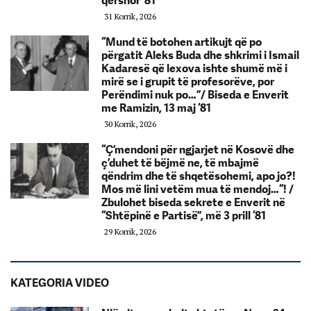
qershor ‘81
31 Korrik, 2026
“Mund të botohen artikujt që po
përgatit Aleks Buda dhe shkrimi i Ismail
Kadaresë që lexova ishte shumë më i
mirë se i grupit të profesorëve, por
Perëndimi nuk po…”/ Biseda e Enverit
me Ramizin, 13 maj ‘81
30 Korrik, 2026
“Ç’mendoni për ngjarjet në Kosovë dhe
ç’duhet të bëjmë ne, të mbajmë
qëndrim dhe të shqetësohemi, apo jo?!
Mos më lini vetëm mua të mendoj…“! /
Zbulohet biseda sekrete e Enverit në
“Shtëpinë e Partisë”, më 3 prill ‘81
29 Korrik, 2026
KATEGORIA VIDEO