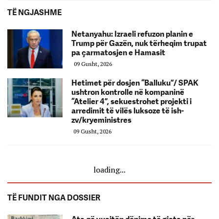
TË NGJASHME
Netanyahu: Izraeli refuzon planin e
Trump për Gazën, nuk tërheqim trupat
pa çarmatosjen e Hamasit
09 Gusht, 2026
Hetimet për dosjen “Balluku”/ SPAK
ushtron kontrolle në kompaninë
“Atelier 4”, sekuestrohet projekti i
arredimit të vilës luksoze të ish-
zv/kryeministres
09 Gusht, 2026
loading...
TË FUNDIT NGA DOSSIER