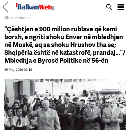
Fillimi
>
Dossier
“Çështjen e 900 milion rublave që kemi
borxh, e ngriti shoku Enver në mbledhjen
në Moskë, aq sa shoku Hrushov tha se;
Shqipëria është në katastrofë, prandaj…”/
Mbledhja e Byrosë Politike në ’56-ën
29 Maj, 2026 07:18