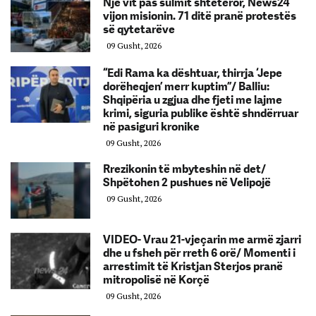
Një vit pas sulmit shtetëror, News24
vijon misionin. 71 ditë pranë protestës
së qytetarëve
09 Gusht, 2026
“Edi Rama ka dështuar, thirrja ‘Jepe
dorëheqjen’ merr kuptim”/ Balliu:
Shqipëria u zgjua dhe fjeti me lajme
krimi, siguria publike është shndërruar
në pasiguri kronike
09 Gusht, 2026
Rrezikonin të mbyteshin në det/
Shpëtohen 2 pushues në Velipojë
09 Gusht, 2026
VIDEO- Vrau 21-vjeçarin me armë zjarri
dhe u fsheh për rreth 6 orë/ Momenti i
arrestimit të Kristjan Sterjos pranë
mitropolisë në Korçë
09 Gusht, 2026