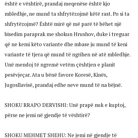
është e vështirë, prandaj meqenëse është kjo
mbledhje, ne mund ta shfrytëzojmë këtë rast. Po si ta
shfrytëzojmë? Është mirë që më parë të bëhet një
bisedim paraprak me shokun Hrushov, duke i treguar
që ne kemi këto variante dhe mbase ju mund të keni
variante të tjera që mund të ngrihen në atë mbledhje.
Unë mendoj të ngremë vetëm çështjen e planit
pesëvjeçar. Ata u bënë favore Koresë, Kinës,
Jugosllavisë, prandaj edhe neve mund të na bëjnë.
SHOKU RRAPO DERVISHI: Unë prapë nuk e kuptoj,
përse ne jemi në gjendje të vështirë?
SHOKU MEHMET SHEHU: Ne jemi në gjendje të