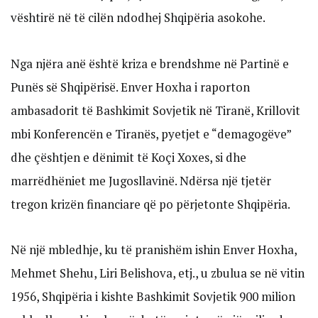
vështirë në të cilën ndodhej Shqipëria asokohe.
Nga njëra anë është kriza e brendshme në Partinë e
Punës së Shqipërisë. Enver Hoxha i raporton
ambasadorit të Bashkimit Sovjetik në Tiranë, Krillovit
mbi Konferencën e Tiranës, pyetjet e “demagogëve”
dhe çështjen e dënimit të Koçi Xoxes, si dhe
marrëdhëniet me Jugosllavinë. Ndërsa një tjetër
tregon krizën financiare që po përjetonte Shqipëria.
Në një mbledhje, ku të pranishëm ishin Enver Hoxha,
Mehmet Shehu, Liri Belishova, etj., u zbulua se në vitin
1956, Shqipëria i kishte Bashkimit Sovjetik 900 milion