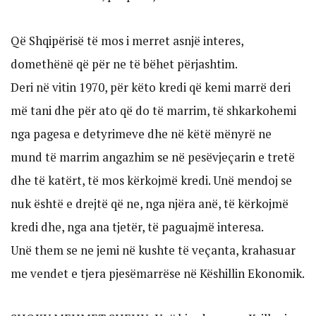
Që Shqipërisë të mos i merret asnjë interes,
domethënë që për ne të bëhet përjashtim.
Deri në vitin 1970, për këto kredi që kemi marrë deri
më tani dhe për ato që do të marrim, të shkarkohemi
nga pagesa e detyrimeve dhe në këtë mënyrë ne
mund të marrim angazhim se në pesëvjeçarin e tretë
dhe të katërt, të mos kërkojmë kredi. Unë mendoj se
nuk është e drejtë që ne, nga njëra anë, të kërkojmë
kredi dhe, nga ana tjetër, të paguajmë interesa.
Unë them se ne jemi në kushte të veçanta, krahasuar
me vendet e tjera pjesëmarrëse në Këshillin Ekonomik.