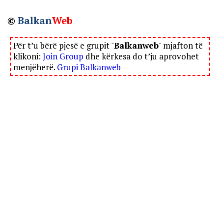
©
Balkan
Web
Për t’u bërë pjesë e grupit "
Balkanweb
" mjafton të
klikoni:
Join Group
dhe kërkesa do t’ju aprovohet
menjëherë.
Grupi Balkanweb