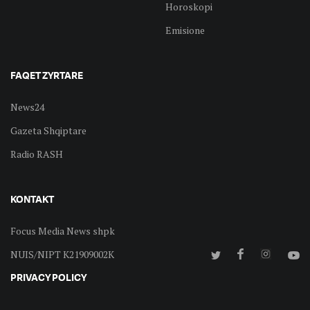
Horoskopi
Emisione
FAQET ZYRTARE
News24
Gazeta Shqiptare
Radio RASH
KONTAKT
Focus Media News shpk
NUIS/NIPT K21909002K
PRIVACY POLICY