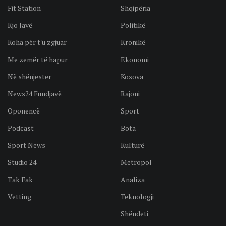
Fit Station
Shqipëria
Kjo Javë
Politikë
Koha për t'u zgjuar
Kronikë
Me zemër të hapur
Ekonomi
Në shënjester
Kosova
News24 Fundjavë
Rajoni
Oponencë
Sport
Podcast
Bota
Sport News
Kulturë
Studio 24
Metropol
Tak Fak
Analiza
Vetting
Teknologji
Shëndeti