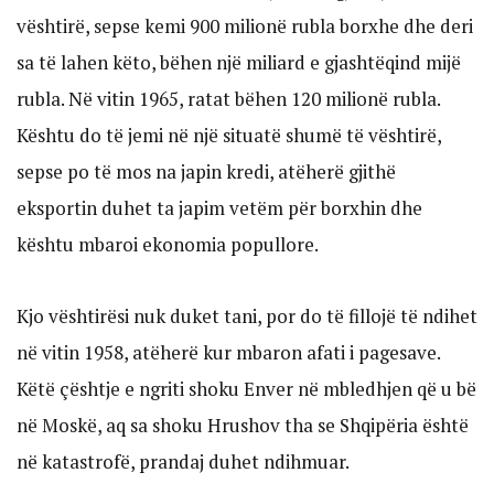
vështirë, sepse kemi 900 milionë rubla borxhe dhe deri
sa të lahen këto, bëhen një miliard e gjashtëqind mijë
rubla. Në vitin 1965, ratat bëhen 120 milionë rubla.
Kështu do të jemi në një situatë shumë të vështirë,
sepse po të mos na japin kredi, atëherë gjithë
eksportin duhet ta japim vetëm për borxhin dhe
kështu mbaroi ekonomia popullore.
Kjo vështirësi nuk duket tani, por do të fillojë të ndihet
në vitin 1958, atëherë kur mbaron afati i pagesave.
Këtë çështje e ngriti shoku Enver në mbledhjen që u bë
në Moskë, aq sa shoku Hrushov tha se Shqipëria është
në katastrofë, prandaj duhet ndihmuar.