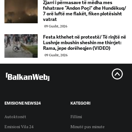
Zjarri i përmasave të mëdha mes
fshatrave “Andon Poçi” dhe Hundëkuq/
7 orë luftë me flakët, fiken plotësisht
vatrat
09 Gusht, 2026
Festa kthehet në protestë/ Të rinjtë në
Lushnje mbushin sheshin me thirrjet:
Rama, jepe dorëheqjen (VIDEO)
09 Gusht, 2026
EMISIONE NEWS24
KATEGORI
Autoktonët
Fillimi
Emisioni Vila 24
Minutë pas minute