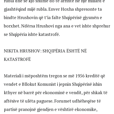
rubla dhe se kjo shumë do të arrinte në një miliard e
gjashtëqind mijë rubla. Enver Hoxha shpresonte ta
bindte Hrushovin që t’ia falte Shqipërisë gjysmën e
borxhet. Ndërsa Hrushovi nga ana e vet ishte shprehur
se Shqipëria ishte katastrofë.
NIKITA HRUSHOV: SHQIPËRIA ËSHTË NË
KATASTROFË
Materiali i mëposhtëm tregon se më 1956 kreditë që
vendet e Bllokut Komunist i jepnin Shqipërisë ishin
kthyer në barrë për ekonominë e vendit, për shkak të
aftësive të ulëta paguese. Forumet udhëheqëse të
partisë pranojnë gjendjen e vështirë ekonomike,