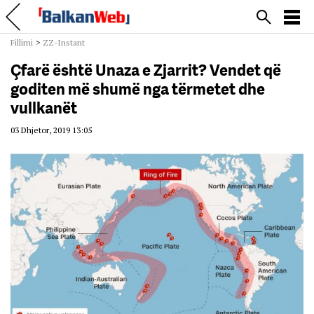
Fillimi
>
ZZ-Instant
Çfarë është Unaza e Zjarrit? Vendet që
goditen më shumë nga tërmetet dhe
vullkanët
03 Dhjetor, 2019 13:05