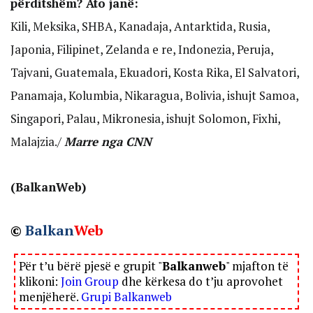
përditshëm? Ato janë:
Kili, Meksika, SHBA, Kanadaja, Antarktida, Rusia,
Japonia, Filipinet, Zelanda e re, Indonezia, Peruja,
Tajvani, Guatemala, Ekuadori, Kosta Rika, El Salvatori,
Panamaja, Kolumbia, Nikaragua, Bolivia, ishujt Samoa,
Singapori, Palau, Mikronesia, ishujt Solomon, Fixhi,
Malajzia./
Marre nga CNN
(BalkanWeb)
©
Balkan
Web
Për t’u bërë pjesë e grupit "
Balkanweb
" mjafton të
klikoni:
Join Group
dhe kërkesa do t’ju aprovohet
menjëherë.
Grupi Balkanweb