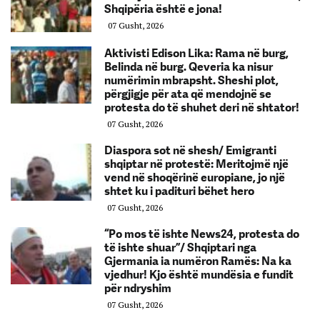
Shqipëria është e jona!
07 Gusht, 2026
Aktivisti Edison Lika: Rama në burg,
Belinda në burg. Qeveria ka nisur
numërimin mbrapsht. Sheshi plot,
përgjigje për ata që mendojnë se
protesta do të shuhet deri në shtator!
07 Gusht, 2026
Diaspora sot në shesh/ Emigranti
shqiptar në protestë: Meritojmë një
vend në shoqërinë europiane, jo një
shtet ku i padituri bëhet hero
07 Gusht, 2026
“Po mos të ishte News24, protesta do
të ishte shuar”/ Shqiptari nga
Gjermania ia numëron Ramës: Na ka
vjedhur! Kjo është mundësia e fundit
për ndryshim
07 Gusht, 2026