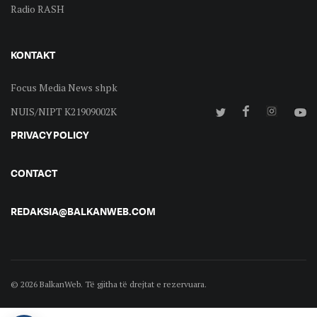
Radio RASH
KONTAKT
Focus Media News shpk
NUIS/NIPT K21909002K
PRIVACY POLICY
CONTACT
REDAKSIA@BALKANWEB.COM
© 2026 BalkanWeb. Të gjitha të drejtat e rezervuara.