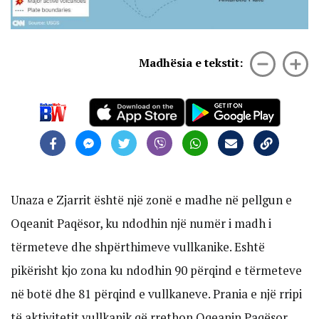
Madhësia e tekstit:
Unaza e Zjarrit është një zonë e madhe në pellgun e
Oqeanit Paqësor, ku ndodhin një numër i madh i
tërmeteve dhe shpërthimeve vullkanike. Eshtë
pikërisht kjo zona ku ndodhin 90 përqind e tërmeteve
në botë dhe 81 përqind e vullkaneve. Prania e një rripi
të aktivitetit vullkanik që rrethon Oqeanin Paqësor