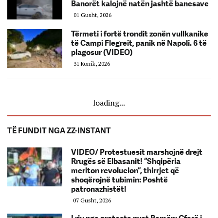
Banorët kalojnë natën jashtë banesave
01 Gusht, 2026
Tërmeti i fortë trondit zonën vullkanike
të Campi Flegreit, panik në Napoli. 6 të
plagosur (VIDEO)
31 Korrik, 2026
loading...
TË FUNDIT NGA ZZ-INSTANT
VIDEO/ Protestuesit marshojnë drejt
Rrugës së Elbasanit! “Shqipëria
meriton revolucion”, thirrjet që
shoqërojnë tubimin: Poshtë
patronazhistët!
07 Gusht, 2026