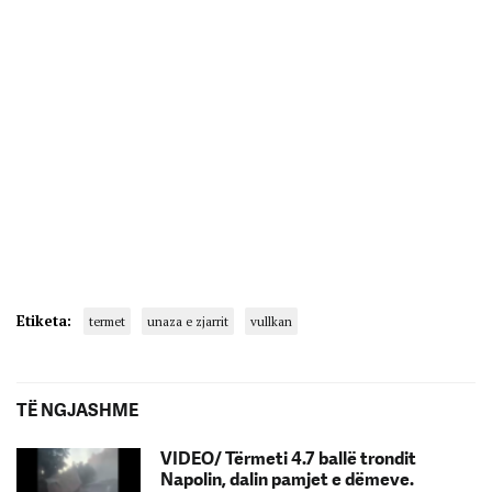
Etiketa:
termet
unaza e zjarrit
vullkan
TË NGJASHME
VIDEO/ Tërmeti 4.7 ballë trondit
Napolin, dalin pamjet e dëmeve.