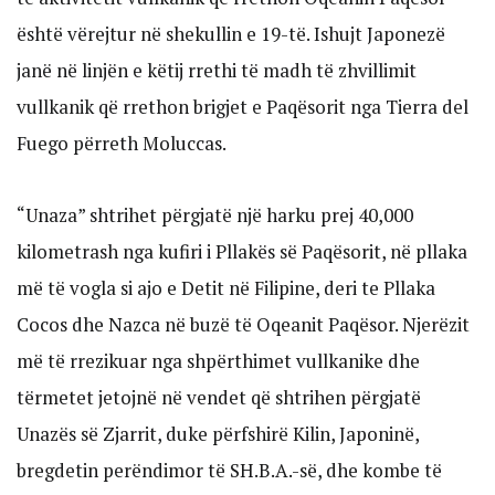
është vërejtur në shekullin e 19-të. Ishujt Japonezë
janë në linjën e këtij rrethi të madh të zhvillimit
vullkanik që rrethon brigjet e Paqësorit nga Tierra del
Fuego përreth Moluccas.
“Unaza” shtrihet përgjatë një harku prej 40,000
kilometrash nga kufiri i Pllakës së Paqësorit, në pllaka
më të vogla si ajo e Detit në Filipine, deri te Pllaka
Cocos dhe Nazca në buzë të Oqeanit Paqësor. Njerëzit
më të rrezikuar nga shpërthimet vullkanike dhe
tërmetet jetojnë në vendet që shtrihen përgjatë
Unazës së Zjarrit, duke përfshirë Kilin, Japoninë,
bregdetin perëndimor të SH.B.A.-së, dhe kombe të