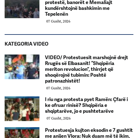
protestë, banorët e Memaliajt
kundërshtojnë bashkimin me
Tepelenën
07 Gusht, 2026
KATEGORIA VIDEO
VIDEO/ Protestuesit marshojnë drejt
Rrugës së Elbasanit! “Shqipëria
meriton revolucion”, thirrjet që
shoqërojnë tubimin: Poshtë
patronazhistët!
07 Gusht, 2026
I riu nga protesta pyet Ramën: Çfarë i
ke ofruar rinisë? Shqipëria e
shqiptarëve, jo e pushtetarëve
07 Gusht, 2026
Protestuesja kujton eksodin e 7 gushtit
me anijen Vlora: Nuk duam më të ikim,