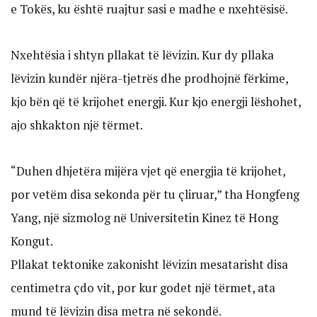
e Tokës, ku është ruajtur sasi e madhe e nxehtësisë.
Nxehtësia i shtyn pllakat të lëvizin. Kur dy pllaka
lëvizin kundër njëra-tjetrës dhe prodhojnë fërkime,
kjo bën që të krijohet energji. Kur kjo energji lëshohet,
ajo shkakton një tërmet.
“Duhen dhjetëra mijëra vjet që energjia të krijohet,
por vetëm disa sekonda për tu çliruar,” tha Hongfeng
Yang, një sizmolog në Universitetin Kinez të Hong
Kongut.
Pllakat tektonike zakonisht lëvizin mesatarisht disa
centimetra çdo vit, por kur godet një tërmet, ata
mund të lëvizin disa metra në sekondë.