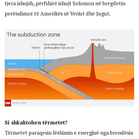
tjera ishujsh, përfshirë ishujt Solomon në bregdetin
perëndimor të Amerikës së Veriut dhe Jugut.
Si shkaktohen tërmetet?
Tërmetet paraqesin lëshimin e energjisë nga brendësia