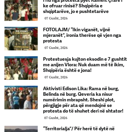
I riu nga protesta pyet Ramën: Çfarë i
ke ofruar rinisë? Shqipëria e
shqiptarëve, jo e pushtetarëve
07 Gusht, 2026
FOTOLAJM/ “Ikin viganët, vijnë
mjeranët”, ironia therëse që vjen nga
protesta
07 Gusht, 2026
Protestuesja kujton eksodin e 7 gushtit
me anijen Vlora: Nuk duam më të ikim,
Shqipëria është e jona!
07 Gusht, 2026
Aktivisti Edison Lika: Rama në burg,
Belinda në burg. Qeveria ka nisur
numërimin mbrapsht. Sheshi plot,
përgjigje për ata që mendojnë se
protesta do të shuhet deri në shtator!
07 Gusht, 2026
“Territorialja”/ Për herë të dytë në