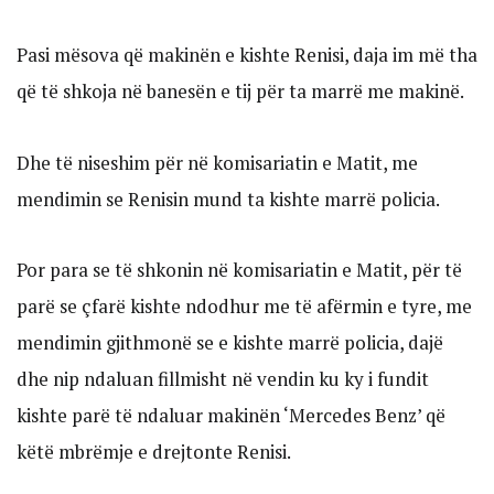
Pasi mësova që makinën e kishte Renisi, daja im më tha
që të shkoja në banesën e tij për ta marrë me makinë.
Dhe të niseshim për në komisariatin e Matit, me
mendimin se Renisin mund ta kishte marrë policia.
Por para se të shkonin në komisariatin e Matit, për të
parë se çfarë kishte ndodhur me të afërmin e tyre, me
mendimin gjithmonë se e kishte marrë policia, dajë
dhe nip ndaluan fillmisht në vendin ku ky i fundit
kishte parë të ndaluar makinën ‘Mercedes Benz’ që
këtë mbrëmje e drejtonte Renisi.