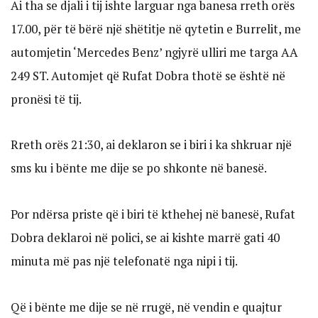
Ai tha se djali i tij ishte larguar nga banesa rreth orës
17.00, për të bërë një shëtitje në qytetin e Burrelit, me
automjetin ‘Mercedes Benz’ ngjyrë ulliri me targa AA
249 ST. Automjet që Rufat Dobra thotë se është në
pronësi të tij.
Rreth orës 21:30, ai deklaron se i biri i ka shkruar një
sms ku i bënte me dije se po shkonte në banesë.
Por ndërsa priste që i biri të kthehej në banesë, Rufat
Dobra deklaroi në polici, se ai kishte marrë gati 40
minuta më pas një telefonatë nga nipi i tij.
Që i bënte me dije se në rrugë, në vendin e quajtur