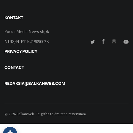
KONTAKT
Focus Media News shpk
NUIS/NIPT K21909002K
PRIVACY POLICY
CONTACT
REDAKSIA@BALKANWEB.COM
© 2026 BalkanWeb. Të gjitha të drejtat e rezervuara.