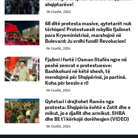
shqiptarëve!
06 Gusht, 2026
68 ditë protesta masive, qytetarët nuk
tërhiqen! Protestuesit mbyllin fjalimet
para Kryeministrisë, marshojnë në
Bulevard: Ju erdhi fundi! Revolucion!
06 Gusht, 2026
Fjalimi i fortë i Osman Stafës ngre në
peshë zemrat e protestuesve:
Bashkohuni në këtë shesh, të
mendojmë për Shqipërinë, jo partinë.
Koha për brezin e ri!
06 Gusht, 2026
Qytetari i drejtohet Ramës nga
protesta: Shqipëria është e Zotit dhe e
mikut, jo e djallit dhe armikut. SHBA
dhe BE t’i kërkojë dorëheqjen (VIDEO)
06 Gusht, 2026