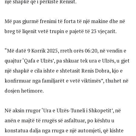
një shapkë që i përkiste Renisit.
Më pas gjurmë frenimi të forta të një makine dhe në
breg të liqenit vetë trupin e pajetë të 23 vjeçarit.
“Më datë 9 Korrik 2025, rreth orës 06:20, në vendin e
quajtur ‘Qafa e Ulzës’, pa shkuar tek ura e Ulzës, u gjet
një shapkë e cila ishte e shtetasit Renis Dobra, kjo e
konfirmuar nga familjarët e vetë viktimës”, thuhet në
dosjen hetimore.
Në aksin rrugor ‘Ura e Ulzës-Tuneli i Shkopetit’, në
anën e majtë të rrugës së asfaltuar, po kështu u
konstatua dalja nga rruga e një automjeti, që kishte