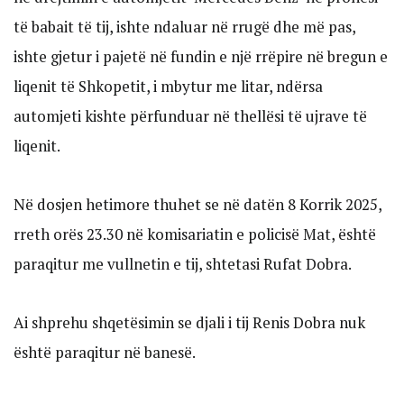
të babait të tij, ishte ndaluar në rrugë dhe më pas,
ishte gjetur i pajetë në fundin e një rrëpire në bregun e
liqenit të Shkopetit, i mbytur me litar, ndërsa
automjeti kishte përfunduar në thellësi të ujrave të
liqenit.
Në dosjen hetimore thuhet se në datën 8 Korrik 2025,
rreth orës 23.30 në komisariatin e policisë Mat, është
paraqitur me vullnetin e tij, shtetasi Rufat Dobra.
Ai shprehu shqetësimin se djali i tij Renis Dobra nuk
është paraqitur në banesë.