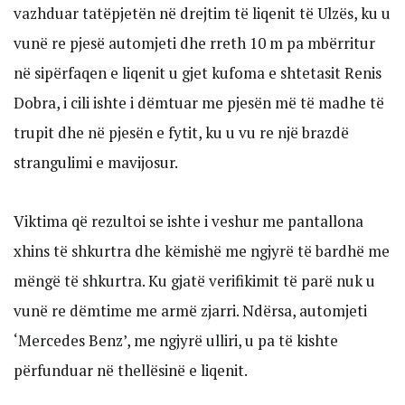
vazhduar tatëpjetën në drejtim të liqenit të Ulzës, ku u
vunë re pjesë automjeti dhe rreth 10 m pa mbërritur
në sipërfaqen e liqenit u gjet kufoma e shtetasit Renis
Dobra, i cili ishte i dëmtuar me pjesën më të madhe të
trupit dhe në pjesën e fytit, ku u vu re një brazdë
strangulimi e mavijosur.
Viktima që rezultoi se ishte i veshur me pantallona
xhins të shkurtra dhe këmishë me ngjyrë të bardhë me
mëngë të shkurtra. Ku gjatë verifikimit të parë nuk u
vunë re dëmtime me armë zjarri. Ndërsa, automjeti
‘Mercedes Benz’, me ngjyrë ulliri, u pa të kishte
përfunduar në thellësinë e liqenit.