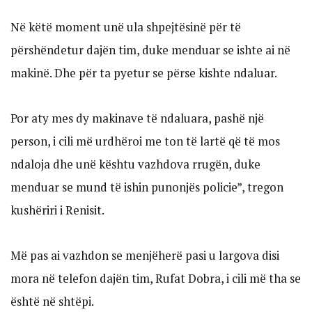
Në këtë moment unë ula shpejtësinë për të
përshëndetur dajën tim, duke menduar se ishte ai në
makinë. Dhe për ta pyetur se përse kishte ndaluar.
Por aty mes dy makinave të ndaluara, pashë një
person, i cili më urdhëroi me ton të lartë që të mos
ndaloja dhe unë kështu vazhdova rrugën, duke
menduar se mund të ishin punonjës policie”, tregon
kushëriri i Renisit.
Më pas ai vazhdon se menjëherë pasi u largova disi
mora në telefon dajën tim, Rufat Dobra, i cili më tha se
është në shtëpi.