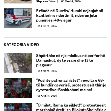
Shpresa Dine
|
06 Gusht, 2026
E rëndë në Durrës/ Humbi ndjenjat në
kantierin e ndërtimit, ndërron jetë
punonjësi 40-vjeçar
06 Gusht, 2026
KATEGORIA VIDEO
Shpërthim në një minibus në periferi të
Damaskut, dy të vrarë dhe 13 të
plagosur
06 Gusht, 2026
“Poshtë patronazhistët”, revolta e 68-
të kundër qeverisë, protestuesit thirrje
qytetarëve: Bashkohuni me ne!
06 Gusht, 2026
“O milet, Rama ka siklet!”, protestuesit
marshojnë drejt ish-Bllokut: Shqipëria e