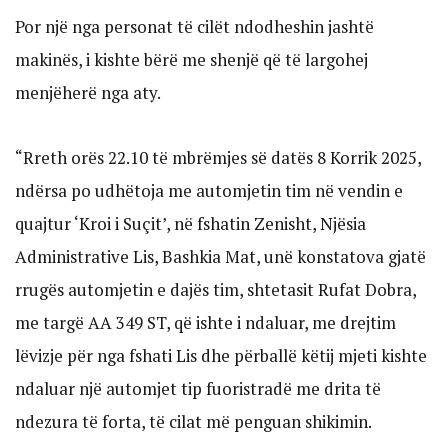
Por një nga personat të cilët ndodheshin jashtë
makinës, i kishte bërë me shenjë që të largohej
menjëherë nga aty.
“Rreth orës 22.10 të mbrëmjes së datës 8 Korrik 2025,
ndërsa po udhëtoja me automjetin tim në vendin e
quajtur ‘Kroi i Suçit’, në fshatin Zenisht, Njësia
Administrative Lis, Bashkia Mat, unë konstatova gjatë
rrugës automjetin e dajës tim, shtetasit Rufat Dobra,
me targë AA 349 ST, që ishte i ndaluar, me drejtim
lëvizje për nga fshati Lis dhe përballë këtij mjeti kishte
ndaluar një automjet tip fuoristradë me drita të
ndezura të forta, të cilat më penguan shikimin.