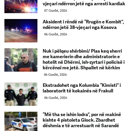
vjeçari ndërron jetë nga arresti kardiak
07 Gusht, 2026
Aksident i rëndë në “Rrugën e Kombit”,
ndërron jetë 38-vjeçari nga Kosova
06 Gusht, 2026
Nuk i pëlqeu shërbimi/ Plas keq sherri
me kamerierin dhe administratorin e
hotelit në Dhërmi, ish-zyrtari i policisë i
kërcënoi me jetë. Shpallet në kërkim
06 Gusht, 2026
Ekstradohet nga Kolumbia “Kimisti” i
laboratorit të kokainës në Frakull
06 Gusht, 2026
“Më tha se ishin lodra”, por në makinë
kishte 4 pistoleta Glock. Zbardhet
dëshmia e të arrestuarit në Sarandë