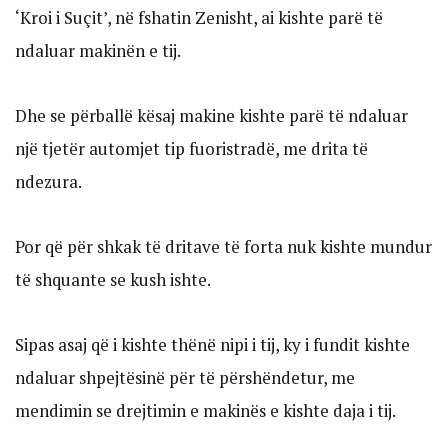
‘Kroi i Suçit’, në fshatin Zenisht, ai kishte parë të
ndaluar makinën e tij.
Dhe se përballë kësaj makine kishte parë të ndaluar
një tjetër automjet tip fuoristradë, me drita të
ndezura.
Por që për shkak të dritave të forta nuk kishte mundur
të shquante se kush ishte.
Sipas asaj që i kishte thënë nipi i tij, ky i fundit kishte
ndaluar shpejtësinë për të përshëndetur, me
mendimin se drejtimin e makinës e kishte daja i tij.