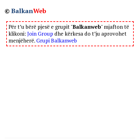
©
Balkan
Web
Për t’u bërë pjesë e grupit "
Balkanweb
" mjafton të
klikoni:
Join Group
dhe kërkesa do t’ju aprovohet
menjëherë.
Grupi Balkanweb