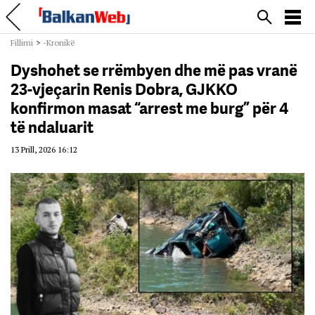
Fillimi
>
-Kronikë
Dyshohet se rrëmbyen dhe më pas vranë
23-vjeçarin Renis Dobra, GJKKO
konfirmon masat “arrest me burg” për 4
të ndaluarit
13 Prill, 2026 16:12