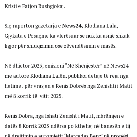
Kristi e Fatjon Bushgjokaj.
Siç raporton gazetarja e
News24,
Klodiana Lala,
Gjykata e Posaçme ka vlerësuar se nuk ka asnjë shkak
ligjor për shfuqizimin ose zëvendësimin e masës.
Në dhjetor 2025, emisioni “Në Shënjestër” në News24
me autore Klodiana Lalën, publikoi detaje të reja nga
hetimet për vrasjen e Renis Dobrës nga Zenishti i Matit
më 8 korrik të vitit 2025.
Renis Dobra, nga fshati Zenisht i Matit, mbrëmjen e
datës 8 Korrik 2025 ndërsa po kthehej në banesën e tij
në drejtimin e automjetit ‘Mercedes Benz’ në pronësi