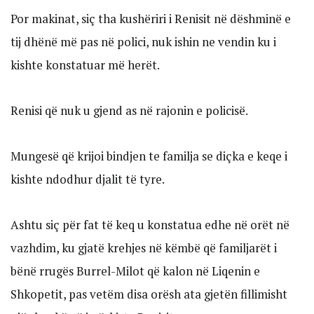
Por makinat, siç tha kushëriri i Renisit në dëshminë e
tij dhënë më pas në polici, nuk ishin ne vendin ku i
kishte konstatuar më herët.
Renisi që nuk u gjend as në rajonin e policisë.
Mungesë që krijoi bindjen te familja se diçka e keqe i
kishte ndodhur djalit të tyre.
Ashtu siç për fat të keq u konstatua edhe në orët në
vazhdim, ku gjatë krehjes në këmbë që familjarët i
bënë rrugës Burrel-Milot që kalon në Liqenin e
Shkopetit, pas vetëm disa orësh ata gjetën fillimisht