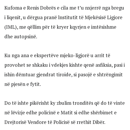
Kufoma e Renis Dobrës e cila me t’u nxjerrë nga bregu
i liqenit, u dërgua pranë lnstitutit të Mjekësisë Ligjore
(IML), me qëllim për të kryer kqyrjen e imtësishme
dhe autopsinë.
Ku nga ana e ekspertëve mjeko-ligjorë u arrit të
provohet se shkaku i vdekjes kishte qenë asfiksia, pasi i
ishin dëmtuar gjendrat tiroide, si pasojë e shtrëngimit
në pjesën e fytit.
Do të ishte pikërisht ky zbulim tronditës që do të vinte
në lëvizje edhe policinë e Matit si edhe shërbimet e
Drejtorisë Vendore të Policisë së rrethit Dibër.