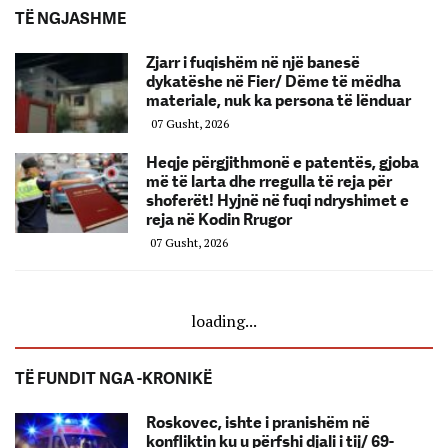
TË NGJASHME
Zjarr i fuqishëm në një banesë
dykatëshe në Fier/ Dëme të mëdha
materiale, nuk ka persona të lënduar
07 Gusht, 2026
Heqje përgjithmonë e patentës, gjoba
më të larta dhe rregulla të reja për
shoferët! Hyjnë në fuqi ndryshimet e
reja në Kodin Rrugor
07 Gusht, 2026
loading...
TË FUNDIT NGA -KRONIKË
Roskovec, ishte i pranishëm në
konfliktin ku u përfshi djali i tij/ 69-