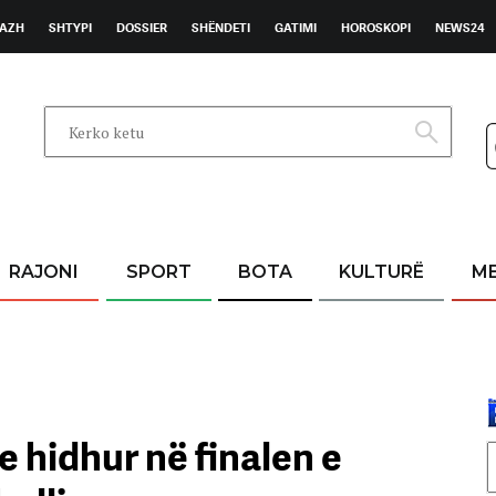
AZH
SHTYPI
DOSSIER
SHËNDETI
GATIMI
HOROSKOPI
NEWS24
RAJONI
SPORT
BOTA
KULTURË
M
 hidhur në finalen e