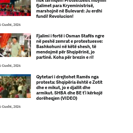
nuk tërhiqen! Protestuesit mbyllin
fjalimet para Kryeministrisë,
marshojnë në Bulevard: Ju erdhi
fundi! Revolucion!
6 Gusht, 2026
06 Gusht, 2026
Fjalimi i fortë i Osman Stafës ngre
në peshë zemrat e protestuesve:
Bashkohuni në këtë shesh, të
mendojmë për Shqipërinë, jo
partinë. Koha për brezin e ri!
6 Gusht, 2026
06 Gusht, 2026
Qytetari i drejtohet Ramës nga
protesta: Shqipëria është e Zotit
dhe e mikut, jo e djallit dhe
armikut. SHBA dhe BE t’i kërkojë
dorëheqjen (VIDEO)
6 Gusht, 2026
06 Gusht, 2026