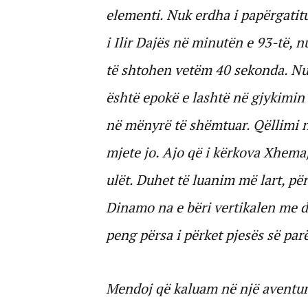
elementi. Nuk erdha i papërgatitu
i Ilir Dajës në minutën e 93-të, 
të shtohen vetëm 40 sekonda. Nuk
është epokë e lashtë në gjykimin 
në mënyrë të shëmtuar. Qëllimi nu
mjete jo. Ajo që i kërkova Xhemaj
ulët. Duhet të luanim më lart, pë
Dinamo na e bëri vertikalen me d
peng përsa i përket pjesës së par
Mendoj që kaluam në një aventurë