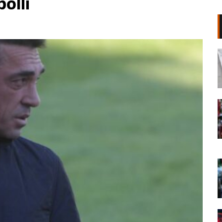
olli
Shpërthim në një minibus në
periferi të Damaskut, dy të vrarë
dhe 13 të plagosur
06 Gusht, 2026
“Poshtë patronazhistët”, revolta e
68-të kundër qeverisë,
protestuesit thirrje qytetarëve:
Bashkohuni me ne!
06 Gusht, 2026
“O milet, Rama ka siklet!”,
protestuesit marshojnë drejt ish-
Bllokut: Shqipëria e shqiptarëve!
06 Gusht, 2026
68 ditë protesta masive, qytetarët