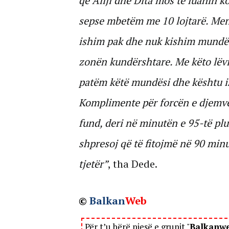
që Aliji dhe Dita mos të luanin k
sepse mbetëm me 10 lojtarë. Men
ishim pak dhe nuk kishim mundë
zonën kundërshtare. Me këto lëviz
patëm këtë mundësi dhe kështu i
Komplimente për forcën e djemve
fund, deri në minutën e 95-të plu
shpresoj që të fitojmë në 90 min
tjetër”
, tha Dede.
©
Balkan
Web
Për t’u bërë pjesë e grupit "
Balkanw