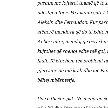
pushim me lojtarët thamë që të 
ndeshjen tonë. Po luanim gati 1 
Aleksin dhe Fernandon. Kur pash
atëherë mendova që do të ishte m
Ai bëri mirë, mendoj që bëri sh
kujtohet që shënoi edhe një gol, 
faull. Të kthehem tek problemi 
gjerësinë në një krah dhe me Fan
bëhej mbështetje.
Unë e thashë pak. Në mënyrën se 