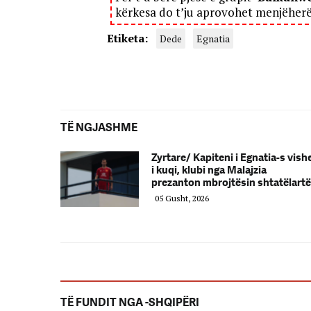
kërkesa do t’ju aprovohet menjëher
Etiketa:
Dede
Egnatia
TË NGJASHME
Zyrtare/ Kapiteni i Egnatia-s vish
i kuqi, klubi nga Malajzia
prezanton mbrojtësin shtatëlartë
05 Gusht, 2026
TË FUNDIT NGA -SHQIPËRI