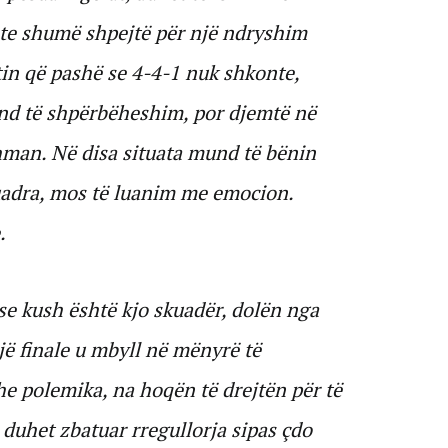
hte shumë shpejtë për një ndryshim
in që pashë se 4-4-1 nuk shkonte,
nd të shpërbëheshim, por djemtë në
hman. Në disa situata mund të bënin
uadra, mos të luanim me emocion.
.
se kush është kjo skuadër, dolën nga
jë finale u mbyll në mënyrë të
 polemika, na hoqën të drejtën për të
 duhet zbatuar rregullorja sipas çdo