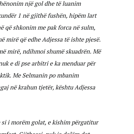
shënonim një gol dhe të luanim
kundër 1 në gjithë fushën, hipëm lart
ë që shkonim me pak forca në sulm,
ë mirë që edhe Adjessa të ishte pjesë.
umë mirë, ndihmoi shumë skuadrën. Më
nuk e di pse arbitri e ka menduar për
taktik. Me Selmanin po mbanim
gaj në krahun tjetër, kështu Adjessa
si i morëm golat, e kishim përgatitur