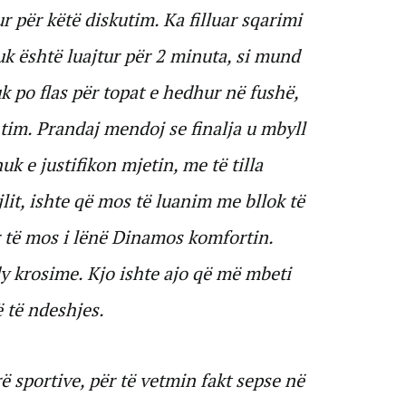
r për këtë diskutim. Ka filluar sqarimi
nuk është luajtur për 2 minuta, si mund
 po flas për topat e hedhur në fushë,
tim. Prandaj mendoj se finalja u mbyll
k e justifikon mjetin, me të tilla
lit, ishte që mos të luanim me bllok të
r të mos i lënë Dinamos komfortin.
y krosime. Kjo ishte ajo që më mbeti
ë të ndeshjes.
 sportive, për të vetmin fakt sepse në