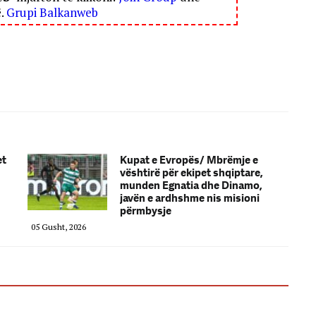
ë.
Grupi Balkanweb
et
Kupat e Evropës/ Mbrëmje e
vështirë për ekipet shqiptare,
munden Egnatia dhe Dinamo,
javën e ardhshme nis misioni
përmbysje
05 Gusht, 2026