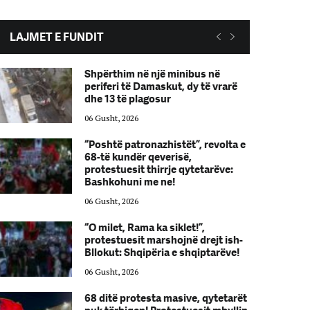
LAJMET E FUNDIT
Shpërthim në një minibus në
periferi të Damaskut, dy të vrarë
dhe 13 të plagosur
06 Gusht, 2026
“Poshtë patronazhistët”, revolta e
68-të kundër qeverisë,
protestuesit thirrje qytetarëve:
Bashkohuni me ne!
06 Gusht, 2026
“O milet, Rama ka siklet!”,
protestuesit marshojnë drejt ish-
Bllokut: Shqipëria e shqiptarëve!
06 Gusht, 2026
68 ditë protesta masive, qytetarët