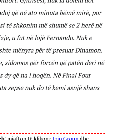
omfort. Gjithsesi, nuk ia dolëm dot
doj që në ato minuta bëmë mirë, por
si të shkonim më shumë se 2 herë në
je, u fut në lojë Fernando. Nuk e
shte mënyra për të presuar Dinamon.
, sidomos për forcën që patën deri në
s dy që na i hoqën. Në Final Four
uta sepse nuk do të kemi asnjë shans
eb
" mjafton të klikoni:
Join Group
dhe