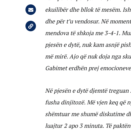
ekuilibër dhe bllok të mesëm. Is
dhe për t’u vendosur. Në moment
mendova të shkoja me 3-4-1. Mu
pjesën e dytë, nuk kam asnjë pis
më mirë. Ajo që nuk doja nga sk
Gabimet erdhën prej emocioneve
Në pjesën e dytë djemtë treguan 
fusha dinjitozë. Më vjen keq që n
shëmtuar me shumë diskutime dhe
luajtur 2 apo 3 minuta. Të paktën