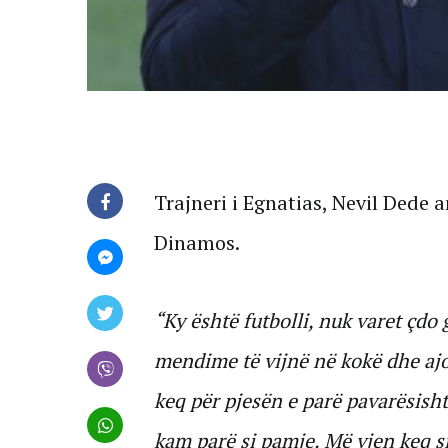
Trajneri i Egnatias, Nevil Dede
Dinamos.
“Ky është futbolli, nuk varet çd
mendime të vijnë në kokë dhe aj
keq për pjesën e parë pavarësisht
kam parë si pamje. Më vjen keq s