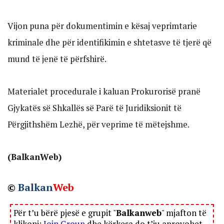
Vijon puna për dokumentimin e kësaj veprimtarie
kriminale dhe për identifikimin e shtetasve të tjerë që
mund të jenë të përfshirë.
Materialet procedurale i kaluan Prokurorisë pranë
Gjykatës së Shkallës së Parë të Juridiksionit të
Përgjithshëm Lezhë, për veprime të mëtejshme.
(BalkanWeb)
©
Balkan
Web
Për t’u bërë pjesë e grupit "
Balkanweb
" mjafton të
klikoni:
Join Group
dhe kërkesa do t’ju aprovohet