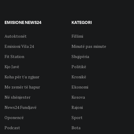
EMISIONE NEWS24
KATEGORI
Autoktonët
Fillimi
Emisioni Vila 24
Minutë pas minute
Fit Station
Shqipëria
Kjo Javë
Politikë
Koha për t'u zgjuar
Kronikë
Me zemër të hapur
Ekonomi
Në shënjester
Kosova
News24 Fundjavë
Rajoni
Oponencë
Sport
Podcast
Bota