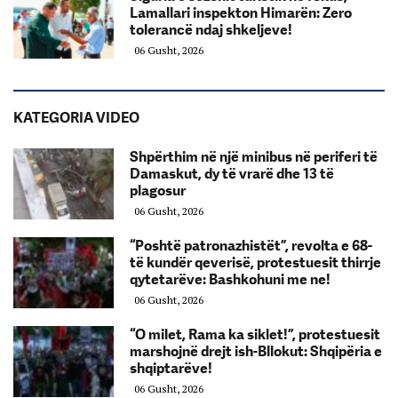
Lamallari inspekton Himarën: Zero
tolerancë ndaj shkeljeve!
06 Gusht, 2026
KATEGORIA VIDEO
Shpërthim në një minibus në periferi të
Damaskut, dy të vrarë dhe 13 të
plagosur
06 Gusht, 2026
“Poshtë patronazhistët”, revolta e 68-
të kundër qeverisë, protestuesit thirrje
qytetarëve: Bashkohuni me ne!
06 Gusht, 2026
“O milet, Rama ka siklet!”, protestuesit
marshojnë drejt ish-Bllokut: Shqipëria e
shqiptarëve!
06 Gusht, 2026