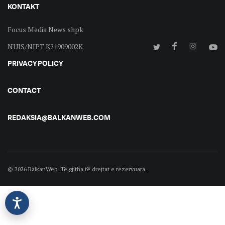
KONTAKT
Focus Media News shpk
NUIS/NIPT K21909002K
PRIVACY POLICY
CONTACT
REDAKSIA@BALKANWEB.COM
© 2026 BalkanWeb. Të gjitha të drejtat e rezervuara.