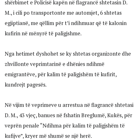
shërbimet e Policisë kapën në flagrancë shtetasin D.
M., i cili po transportonte me automjet, 6 shtetas
egjiptianë, me qëllim për t’i ndihmuar që të kalonin
kufirin në mënyrë të paligjshme.
Nga hetimet dyshohet se ky shtetas organizonte dhe
zhvillonte veprimtarinë e dhënies ndihmë
emigrantëve, për kalim të paligjshëm të kufirit,
kundrejt pagesës.
Në vijim të veprimeve u arrestua në flagrancë shtetasi
D. M., 43 vjeç, banues në fshatin Breglumë, Kukës, për
veprën penale “Ndihma për kalim të paligjshëm të
kufijve”, kryer më shumë se një herë.