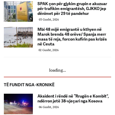
SPAK çon për gjykim grupin e akuzuar
për trafikim emigrantësh, GJKKO jep
dënimet për 29 të pandehur
03 Gusht, 2026
Mbi 48 mijë emigrantë u kthyen në
Marok brenda 48 orëve/ Spanja merr
masa të reja, forcon kufirin pas krizës
në Ceuta
02 Gusht, 2026
loading...
TË FUNDIT NGA -KRONIKË
Aksident i rëndë në “Rrugën e Kombit”,
ndërron jetë 38-vjeçari nga Kosova
06 Gusht, 2026