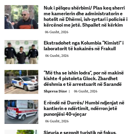
Nuk i pëlqeu shërbimi/ Plas keq sherri
me kamerierin dhe administratorin e
hotelit në Dhërmi, ish-zyrtari i policisë i
kërcënoi me jetë. Shpallet në kërkim
06 Gusht, 2026
Ekstradohet nga Kolumbia “Kimisti” i
laboratorit të kokainës në Frakull
06 Gusht, 2026
“Më tha se ishin lodra”, por në makinë
kishte 4 pistoleta Glock. Zbardhet
dëshmia e të arrestuarit në Sarandë
Shpresa Dine
|
06 Gusht, 2026
E rëndë në Durrës/ Humbi ndjenjat në
kantierin e ndërtimit, ndërron jetë
punonjësi 40-vjeçar
06 Gusht, 2026
Siguria e sezonit turistik në fokus,