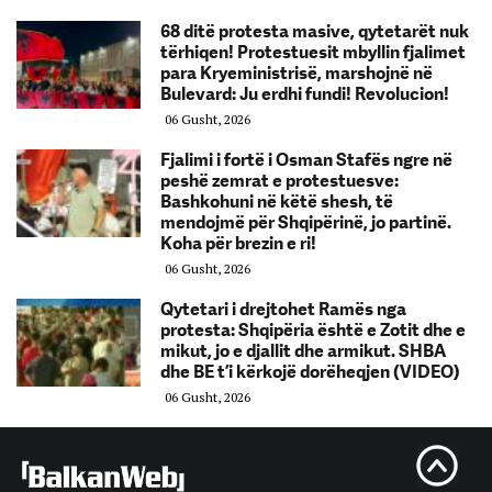
68 ditë protesta masive, qytetarët nuk
tërhiqen! Protestuesit mbyllin fjalimet
para Kryeministrisë, marshojnë në
Bulevard: Ju erdhi fundi! Revolucion!
06 Gusht, 2026
Fjalimi i fortë i Osman Stafës ngre në
peshë zemrat e protestuesve:
Bashkohuni në këtë shesh, të
mendojmë për Shqipërinë, jo partinë.
Koha për brezin e ri!
06 Gusht, 2026
Qytetari i drejtohet Ramës nga
protesta: Shqipëria është e Zotit dhe e
mikut, jo e djallit dhe armikut. SHBA
dhe BE t’i kërkojë dorëheqjen (VIDEO)
06 Gusht, 2026