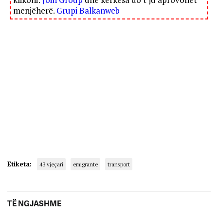
menjëherë.
Grupi Balkanweb
Etiketa:
43 vjeçari
emigrante
transport
TË NGJASHME