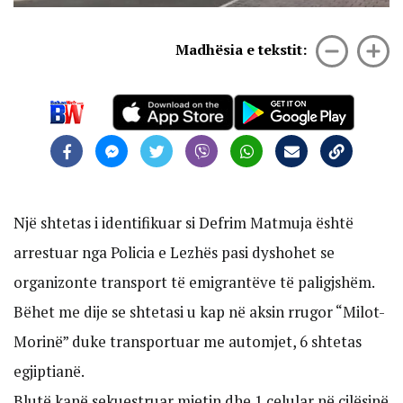
Madhësia e tekstit:
Një shtetas i identifikuar si Defrim Matmuja është
arrestuar nga Policia e Lezhës pasi dyshohet se
organizonte transport të emigrantëve të paligjshëm.
Bëhet me dije se shtetasi u kap në aksin rrugor “Milot-
Morinë” duke transportuar me automjet, 6 shtetas
egjiptianë.
Blutë kanë sekuestruar mjetin dhe 1 celular në cilësinë