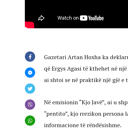
Gazetari Artan Hoxha ka deklaru
që Ergys Agasi të kthehet në një
ai shtoi se në praktikë një gjë e
Në emisionin “Kjo Javë”, ai u sh
“pentito”, kjo rrezikon persona la
informacione të rëndësishme.