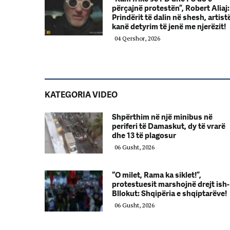
përçajnë protestën”, Robert Aliaj:
Prindërit të dalin në shesh, artist
kanë detyrim të jenë me njerëzit!
04 Qershor, 2026
KATEGORIA VIDEO
Shpërthim në një minibus në
periferi të Damaskut, dy të vrarë
dhe 13 të plagosur
06 Gusht, 2026
“O milet, Rama ka siklet!”,
protestuesit marshojnë drejt ish-
Bllokut: Shqipëria e shqiptarëve!
06 Gusht, 2026