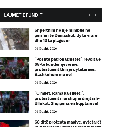
LAJMET E FUNDIT
Shpërthim në një minibus në
periferi të Damaskut, dy të vrarë
dhe 13 të plagosur
06 Gusht, 2026
“Poshtë patronazhistët”, revolta e
68-të kundër qeverisë,
protestuesit thirrje qytetarëve:
Bashkohuni me ne!
06 Gusht, 2026
“O milet, Rama ka siklet!”,
protestuesit marshojnë drejt ish-
Bllokut: Shqipëria e shqiptarëve!
06 Gusht, 2026
68 ditë protesta masive, qytetarët