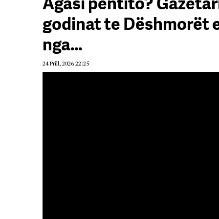
Agasi pentito? Gazetar
godinat te Dëshmorët 
nga…
24 Prill, 2026 22:25