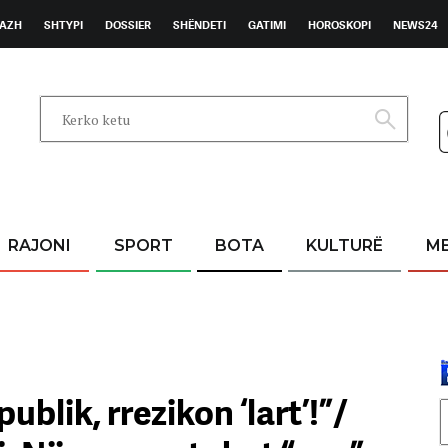
AZH
SHTYPI
DOSSIER
SHËNDETI
GATIMI
HOROSKOPI
NEWS24
RAJONI
SPORT
BOTA
KULTURË
M
ublik, rrezikon ‘lart’!”/