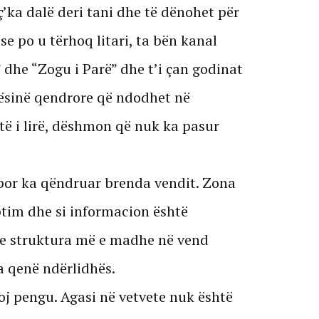
’ka dalë deri tani dhe të dënohet për
se po u tërhoq litari, ta bën kanal
dhe “Zogu i Parë” dhe t’i çan godinat
jësinë qendrore që ndodhet në
të i lirë, dëshmon që nuk ka pasur
por ka qëndruar brenda vendit. Zona
ptim dhe si informacion është
e struktura më e madhe në vend
ka qenë ndërlidhës.
loj pengu. Agasi në vetvete nuk është