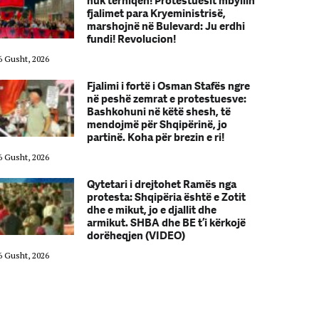
nuk tërhiqen! Protestuesit mbyllin
fjalimet para Kryeministrisë,
marshojnë në Bulevard: Ju erdhi
fundi! Revolucion!
6 Gusht, 2026
06 Gusht, 2026
Fjalimi i fortë i Osman Stafës ngre
në peshë zemrat e protestuesve:
Bashkohuni në këtë shesh, të
mendojmë për Shqipërinë, jo
partinë. Koha për brezin e ri!
6 Gusht, 2026
06 Gusht, 2026
Qytetari i drejtohet Ramës nga
protesta: Shqipëria është e Zotit
dhe e mikut, jo e djallit dhe
armikut. SHBA dhe BE t’i kërkojë
dorëheqjen (VIDEO)
6 Gusht, 2026
06 Gusht, 2026