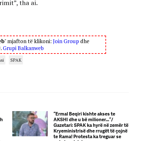
imit”, tha ai.
eb
" mjafton të klikoni:
Join Group
dhe
ë.
Grupi Balkanweb
si
SPAK
“Ermal Beqiri kishte akses te
zh
AKSHI dhe u bë milioner…”/
Gazetari: SPAK ka hyrë në zemër të
Kryeministrisë dhe rrugët të çojnë
te Rama! Protesta ka treguar se