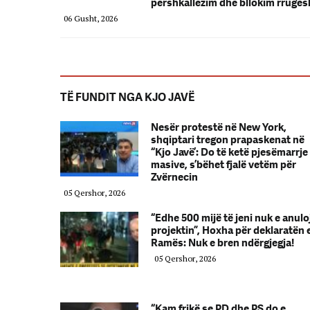
përshkallëzim dhe bllokim rrugës
06 Gusht, 2026
TË FUNDIT NGA KJO JAVË
Nesër protestë në New York,
shqiptari tregon prapaskenat në
“Kjo Javë’: Do të ketë pjesëmarrje
masive, s’bëhet fjalë vetëm për
Zvërnecin
05 Qershor, 2026
“Edhe 500 mijë të jeni nuk e anulo
projektin”, Hoxha për deklaratën 
Ramës: Nuk e bren ndërgjegja!
05 Qershor, 2026
“Kam frikë se PD dhe PS do e