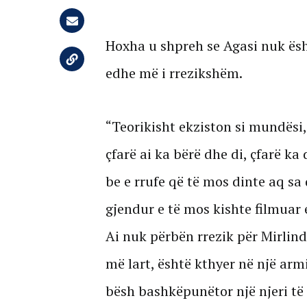
Hoxha u shpreh se Agasi nuk ësh
edhe më i rrezikshëm.
“Teorikisht ekziston si mundësi
çfarë ai ka bërë dhe di, çfarë ka
be e rrufe që të mos dinte aq sa 
gjendur e të mos kishte filmuar e
Ai nuk përbën rrezik për Mirlin
më lart, është kthyer në një armi
bësh bashkëpunëtor një njeri të 