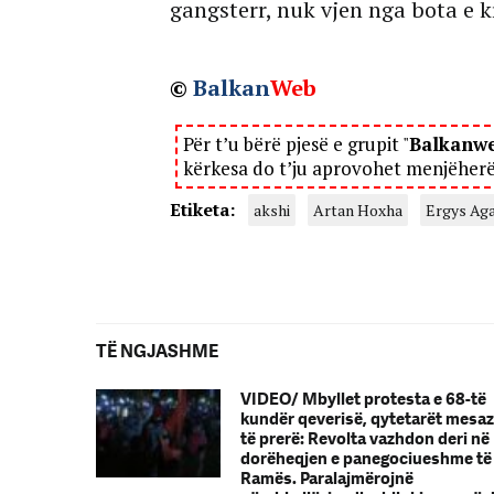
gangsterr, nuk vjen nga bota e kr
©
Balkan
Web
Për t’u bërë pjesë e grupit "
Balkanw
kërkesa do t’ju aprovohet menjëher
Etiketa:
akshi
Artan Hoxha
Ergys Aga
TË NGJASHME
VIDEO/ Mbyllet protesta e 68-të
kundër qeverisë, qytetarët mesa
të prerë: Revolta vazhdon deri në
dorëheqjen e panegociueshme të
Ramës. Paralajmërojnë