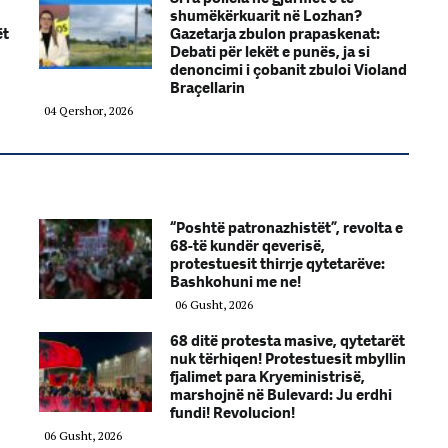
shumëkërkuarit në Lozhan?
ët
Gazetarja zbulon prapaskenat:
Debati për lekët e punës, ja si
denoncimi i çobanit zbuloi Violand
Braçellarin
04 Qershor, 2026
“Poshtë patronazhistët”, revolta e
68-të kundër qeverisë,
protestuesit thirrje qytetarëve:
Bashkohuni me ne!
06 Gusht, 2026
68 ditë protesta masive, qytetarët
nuk tërhiqen! Protestuesit mbyllin
fjalimet para Kryeministrisë,
marshojnë në Bulevard: Ju erdhi
fundi! Revolucion!
06 Gusht, 2026