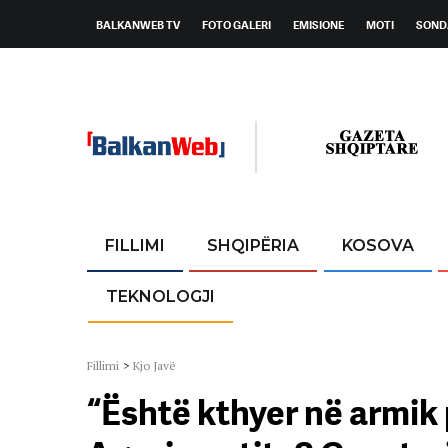
BALKANWEB TV
FOTO GALERI
EMISIONE
MOTI
SOND
FILLIMI
SHQIPËRIA
KOSOVA
TEKNOLOGJI
Fillimi
>
Kjo Javë
“Është kthyer në armik p