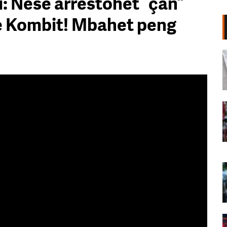
i: Nëse arrestohet “çan”
e Kombit! Mbahet peng
Shpërthim në një minibus në
periferi të Damaskut, dy të vrarë
dhe 13 të plagosur
06 Gusht, 2026
“Poshtë patronazhistët”, revolta e
68-të kundër qeverisë,
protestuesit thirrje qytetarëve:
Bashkohuni me ne!
06 Gusht, 2026
“O milet, Rama ka siklet!”,
protestuesit marshojnë drejt ish-
Bllokut: Shqipëria e shqiptarëve!
06 Gusht, 2026
68 ditë protesta masive, qytetarët