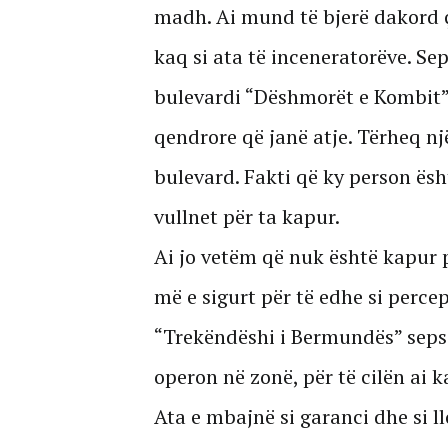
madh. Ai mund të bjerë dakord ç
kaq si ata të inceneratorëve. Sep
bulevardi “Dëshmorët e Kombit” 
qendrore që janë atje. Tërheq n
bulevard. Fakti që ky person ësh
vullnet për ta kapur.
Ai jo vetëm që nuk është kapur 
më e sigurt për të edhe si perce
“Trekëndëshi i Bermundës” seps
operon në zonë, për të cilën ai 
Ata e mbajnë si garanci dhe si l