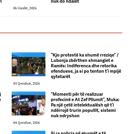
h
nuk do ndalet
06 Gusht, 2026
“Kjo protestë ka shumë rreziqe” /
Lubonja zbërthen shmangiet e
Ramës: Indiferenca dhe retorika
ofenduese, ja si po tenton t’i mpijë
qytetarët
05 Qershor, 2026
j
“Momenti për të realizuar
e
profecinë e At Zef Pllumit”, Muka:
Pa një çetë intelektualësh që t’i
ndërrojë trurin popullit, sistemi
nuk ndryshon
04 Qershor, 2026
Si ra policia në gjurmët e të