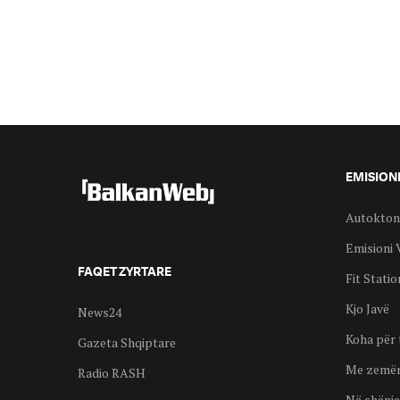
EMISION
Autokton
Emisioni 
FAQET ZYRTARE
Fit Statio
Kjo Javë
News24
Koha për 
Gazeta Shqiptare
Me zemër
Radio RASH
Në shënje