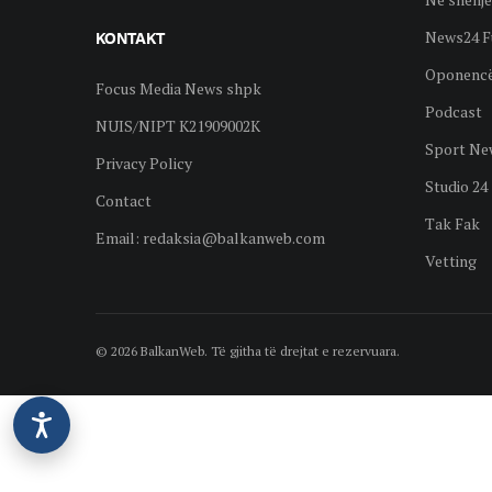
News24 F
KONTAKT
Oponenc
Focus Media News shpk
Podcast
NUIS/NIPT K21909002K
Sport Ne
Privacy Policy
Studio 24
Contact
Tak Fak
Email:
redaksia@balkanweb.com
Vetting
© 2026 BalkanWeb. Të gjitha të drejtat e rezervuara.
©