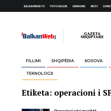
BALKANWEB TV
FOTO GALERI
EMISIONE
MOTI
SOND
FILLIMI
SHQIPËRIA
KOSOVA
TEKNOLOGJI
Etiketa:
operacioni i S