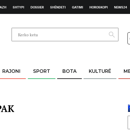
AZH
SHTYPI
DOSSIER
SHËNDETI
GATIMI
HOROSKOPI
NEWS24
RAJONI
SPORT
BOTA
KULTURË
M
PAK