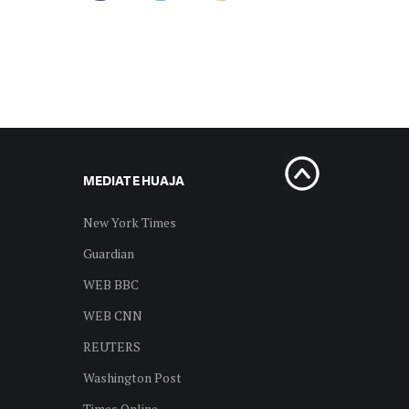
MEDIAT E HUAJA
New York Times
Guardian
WEB BBC
WEB CNN
REUTERS
Washington Post
Times Online