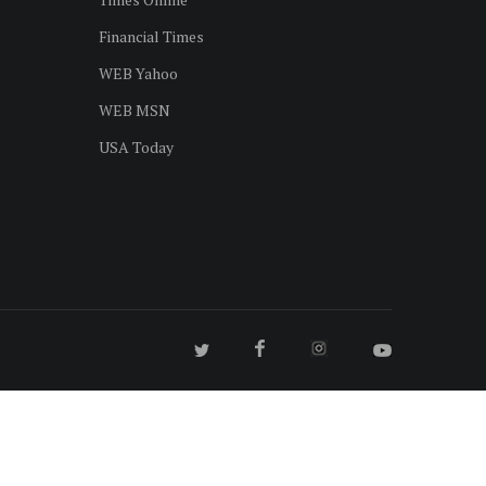
Financial Times
WEB Yahoo
WEB MSN
USA Today