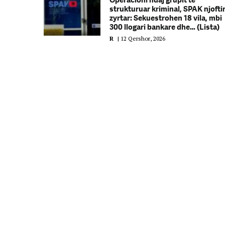
Operacioni ndaj grupit të
strukturuar kriminal, SPAK njoft
zyrtar: Sekuestrohen 18 vila, mbi
300 llogari bankare dhe… (Lista)
R
|
12 Qershor, 2026