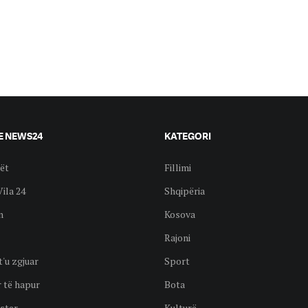
E NEWS24
KATEGORI
ët
Fillimi
Vila 24
Shqipëria
n
Kosova
Rajoni
t'u zgjuar
Sport
 të hapur
Bota
ster
Kulturë