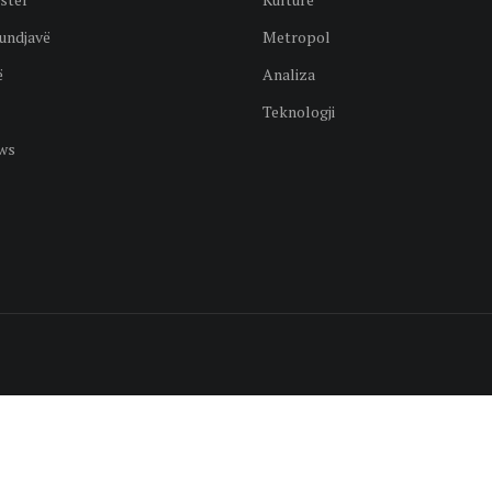
undjavë
Metropol
ë
Analiza
Teknologji
ws