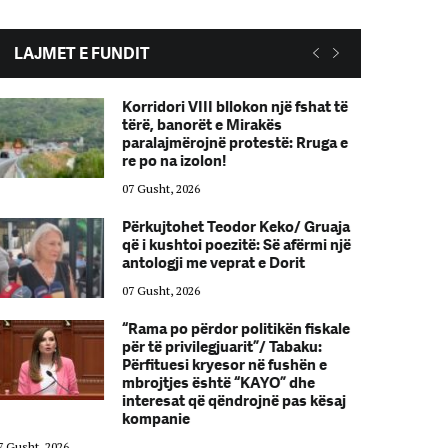
LAJMET E FUNDIT
Korridori VIII bllokon një fshat të
tërë, banorët e Mirakës
paralajmërojnë protestë: Rruga e
re po na izolon!
07 Gusht, 2026
Përkujtohet Teodor Keko/ Gruaja
që i kushtoi poezitë: Së afërmi një
antologji me veprat e Dorit
07 Gusht, 2026
“Rama po përdor politikën fiskale
për të privilegjuarit”/ Tabaku:
Përfituesi kryesor në fushën e
mbrojtjes është “KAYO” dhe
interesat që qëndrojnë pas kësaj
kompanie
7 Gusht, 2026
07 Gusht, 2026