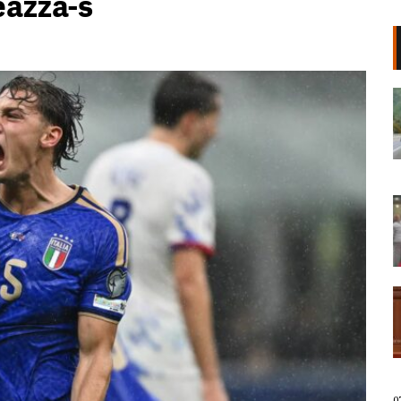
eazza-s
Korridori VIII bllokon një fshat të
tërë, banorët e Mirakës
paralajmërojnë protestë: Rruga e
re po na izolon!
07 Gusht, 2026
Përkujtohet Teodor Keko/ Gruaja
që i kushtoi poezitë: Së afërmi një
antologji me veprat e Dorit
07 Gusht, 2026
“Rama po përdor politikën fiskale
për të privilegjuarit”/ Tabaku:
Përfituesi kryesor në fushën e
mbrojtjes është “KAYO” dhe
interesat që qëndrojnë pas kësaj
kompanie
07 Gusht, 2026
0