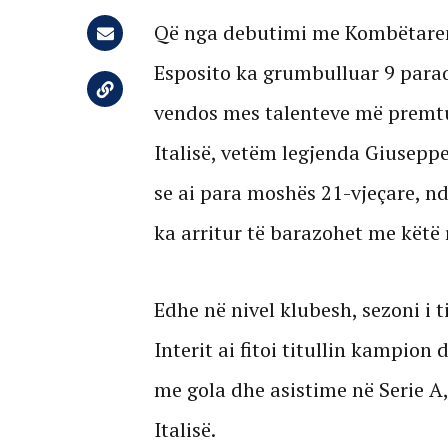
Që nga debutimi me Kombëtaren i
Esposito ka grumbulluar 9 paraqi
vendos mes talenteve më premtues
Italisë, vetëm legjenda Giusep
se ai para moshës 21-vjeçare, n
ka arritur të barazohet me këtë 
Edhe në nivel klubesh, sezoni i 
Interit ai fitoi titullin kampion
me gola dhe asistime në Serie 
Italisë.