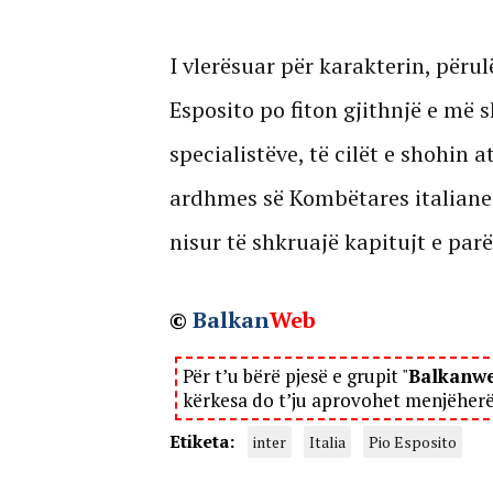
I vlerësuar për karakterin, përul
Esposito po fiton gjithnjë e më
specialistëve, të cilët e shohin a
ardhmes së Kombëtares italiane
nisur të shkruajë kapitujt e par
©
Balkan
Web
Për t’u bërë pjesë e grupit "
Balkanw
kërkesa do t’ju aprovohet menjëher
Etiketa:
inter
Italia
Pio Esposito