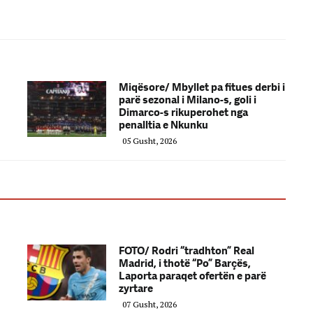
Miqësore/ Mbyllet pa fitues derbi i
parë sezonal i Milano-s, goli i
Dimarco-s rikuperohet nga
penalltia e Nkunku
05 Gusht, 2026
FOTO/ Rodri “tradhton” Real
Madrid, i thotë “Po” Barçës,
Laporta paraqet ofertën e parë
zyrtare
07 Gusht, 2026