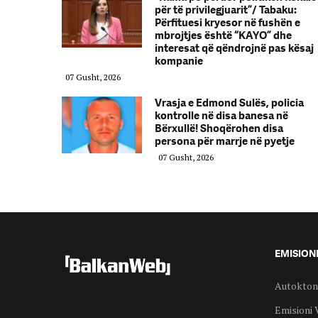
për të privilegjuarit”/ Tabaku:
Përfituesi kryesor në fushën e
mbrojtjes është “KAYO” dhe
interesat që qëndrojnë pas kësaj
kompanie
07 Gusht, 2026
Vrasja e Edmond Sulës, policia
kontrolle në disa banesa në
Bërxullë! Shoqërohen disa
persona për marrje në pyetje
07 Gusht, 2026
EMISION
Autokton
Emisioni 