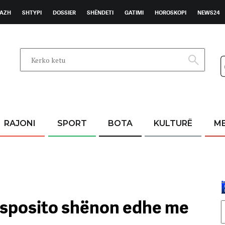
AZH
SHTYPI
DOSSIER
SHËNDETI
GATIMI
HOROSKOPI
NEWS24
RAJONI
SPORT
BOTA
KULTURË
M
Esposito shënon edhe me