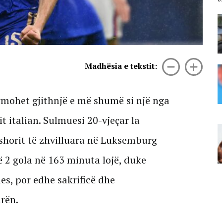
Zjarr pranë shkollës në Durrës,
digjen kazanët e plehrave dhe 3
automjete
07 Gusht, 2026
Madhësia e tekstit:
Vrasja e Edmond Sulës, policia
kontrolle në disa banesa në
Bërxullë! Shoqërohen disa
persona për marrje në pyetje
rmohet gjithnjë e më shumë si një nga
07 Gusht, 2026
t italian. Sulmuesi 20-vjeçar la
Gjykata meksikane godet “Meta-
n”/ 567 milionë dollarë gjobë për
shorit të zhvilluara në Luksemburg
rrezikimin e fëmijëve
jë 2 gola në 163 minuta lojë, duke
07 Gusht, 2026
es, por edhe sakrificë dhe
rën.