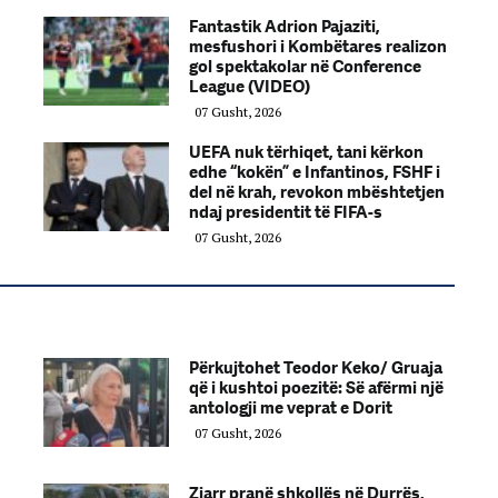
Fantastik Adrion Pajaziti,
mesfushori i Kombëtares realizon
gol spektakolar në Conference
League (VIDEO)
07 Gusht, 2026
UEFA nuk tërhiqet, tani kërkon
edhe “kokën” e Infantinos, FSHF i
del në krah, revokon mbështetjen
ndaj presidentit të FIFA-s
07 Gusht, 2026
Përkujtohet Teodor Keko/ Gruaja
që i kushtoi poezitë: Së afërmi një
antologji me veprat e Dorit
07 Gusht, 2026
Zjarr pranë shkollës në Durrës,