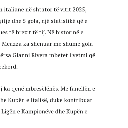
taliane në shtator të vitit 2025,
tje dhe 5 gola, një statistikë që e
 të brezit të tij. Në historinë e
pe Meazza ka shënuar më shumë gola
dërsa Gianni Rivera mbetet i vetmi që
rekord.
tij ka qenë mbresëlënës. Me fanellën e
 dhe Kupën e Italisë, duke kontribuar
A, Ligën e Kampionëve dhe Kupën e