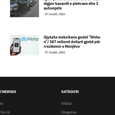
digjen kazanët e plehrave dhe 3
automjete
07 Gusht, 2026
Gjykata meksikane godet “Meta-
n”/ 567 milionë dollarë gjobë për
rrezikimin e fëmijëve
07 Gusht, 2026
E NEWS24
KATEGORI
ët
Fillimi
Vila 24
Shqipëria