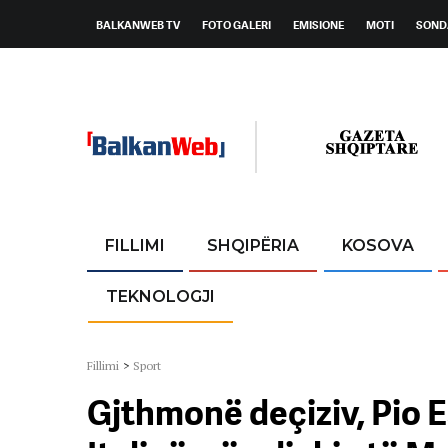
BALKANWEB TV
FOTO GALERI
EMISIONE
MOTI
SOND
FILLIMI
SHQIPËRIA
KOSOVA
TEKNOLOGJI
Fillimi
>
Sport
Gjthmonë deçiziv, Pio 