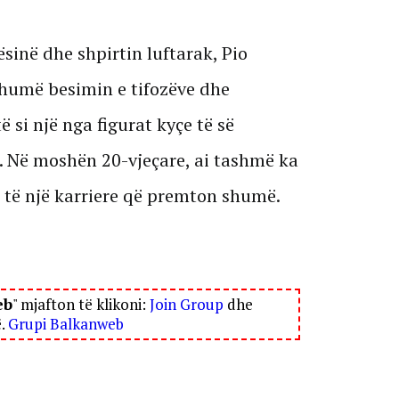
ësinë dhe shpirtin luftarak, Pio
 shumë besimin e tifozëve dhe
të si një nga figurat kyçe të së
. Në moshën 20-vjeçare, ai tashmë ka
ë të një karriere që premton shumë.
eb
" mjafton të klikoni:
Join Group
dhe
ë.
Grupi Balkanweb