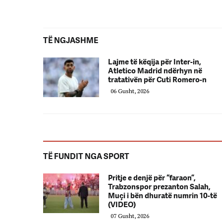
TË NGJASHME
Lajme të këqija për Inter-in,
Atletico Madrid ndërhyn në
tratativën për Cuti Romero-n
06 Gusht, 2026
TË FUNDIT NGA SPORT
Pritje e denjë për “faraon”,
Trabzonspor prezanton Salah,
Muçi i bën dhuratë numrin 10-të
(VIDEO)
07 Gusht, 2026