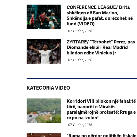
CONFERENCE LEAGUE/ Drita
shkëlqen në San Marino,
Shkëndija e pafat, dorëzohet në
fund (VIDEO)
07 Gusht, 2026
ZYRTARE/ “Tërbohet” Perez, pas
Diomande ekipi i Real Madrid
blindon edhe Vinicius jr
07 Gusht, 2026
KATEGORIA VIDEO
Korridori VIII bllokon një fshat të
tërë, banorët e Mirakës
paralajmërojnë protestë: Rruga e
re po na izolon!
07 Gusht, 2026
“Rama po përdor politikën fiskale