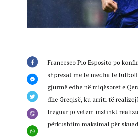
Francesco Pio Esposito po konfi
shpresat më të mëdha të futbolli
gjurmë edhe në miqësoret e Qer
dhe Greqisë, ku arriti të realizo
treguar jo vetëm instinkt realizu
përkushtim maksimal për skuad