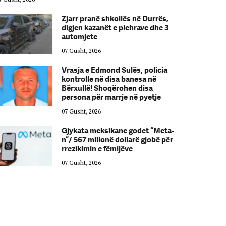
Zjarr pranë shkollës në Durrës,
digjen kazanët e plehrave dhe 3
automjete
07 Gusht, 2026
Vrasja e Edmond Sulës, policia
kontrolle në disa banesa në
Bërxullë! Shoqërohen disa
persona për marrje në pyetje
07 Gusht, 2026
Gjykata meksikane godet “Meta-
n”/ 567 milionë dollarë gjobë për
rrezikimin e fëmijëve
07 Gusht, 2026