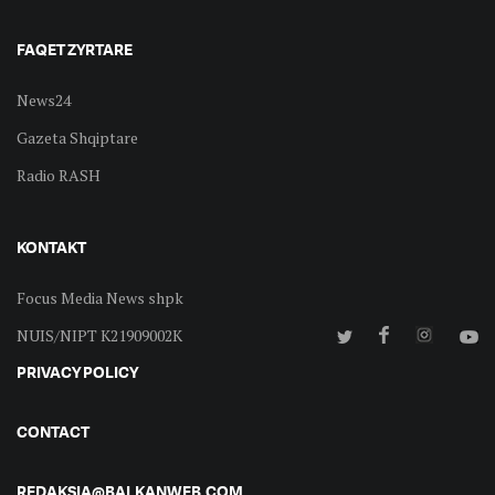
FAQET ZYRTARE
News24
Gazeta Shqiptare
Radio RASH
KONTAKT
Focus Media News shpk
NUIS/NIPT K21909002K
PRIVACY POLICY
CONTACT
REDAKSIA@BALKANWEB.COM