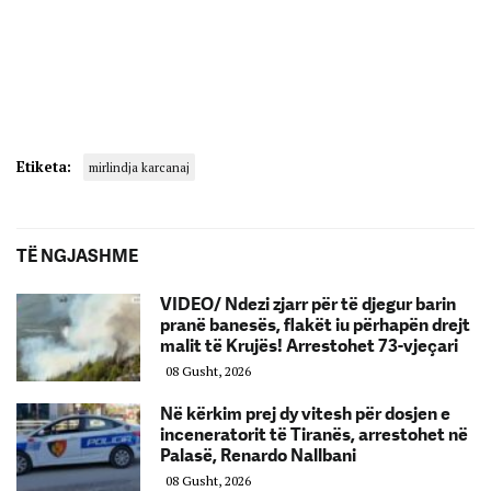
Etiketa:
mirlindja karcanaj
TË NGJASHME
VIDEO/ Ndezi zjarr për të djegur barin
pranë banesës, flakët iu përhapën drejt
malit të Krujës! Arrestohet 73-vjeçari
08 Gusht, 2026
Në kërkim prej dy vitesh për dosjen e
inceneratorit të Tiranës, arrestohet në
Palasë, Renardo Nallbani
08 Gusht, 2026