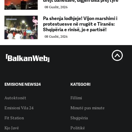
drejt banesave, digjen disa prej tyre
08 Gusht, 2026
Pa shenja lodhjeje! Vijon marshimi i
protestuesve në rrugët e Tiranës:
Shqipëria e rinisë, jo e partisë!
08 Gusht, 2026
EMISIONE NEWS24
KATEGORI
Autoktonët
Fillimi
Emisioni Vila 24
Minutë pas minute
Fit Station
Shqipëria
Kjo Javë
Politikë