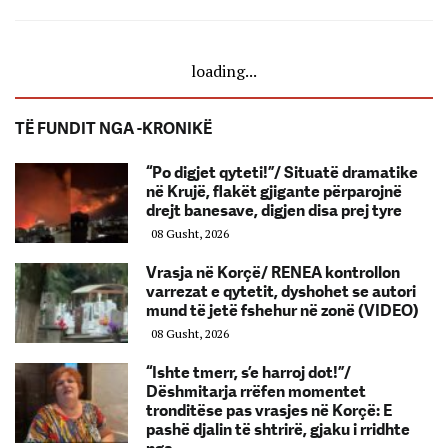
loading...
TË FUNDIT NGA -KRONIKË
“Po digjet qyteti!”/ Situatë dramatike
në Krujë, flakët gjigante përparojnë
drejt banesave, digjen disa prej tyre
08 Gusht, 2026
Vrasja në Korçë/ RENEA kontrollon
varrezat e qytetit, dyshohet se autori
mund të jetë fshehur në zonë (VIDEO)
08 Gusht, 2026
“Ishte tmerr, s’e harroj dot!”/
Dëshmitarja rrëfen momentet
tronditëse pas vrasjes në Korçë: E
pashë djalin të shtrirë, gjaku i rridhte