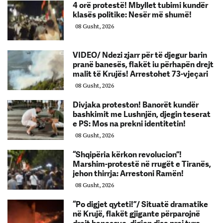
4 orë protestë! Mbyllet tubimi kundër
klasës politike: Nesër më shumë!
08 Gusht, 2026
VIDEO/ Ndezi zjarr për të djegur barin
pranë banesës, flakët iu përhapën drejt
malit të Krujës! Arrestohet 73-vjeçari
08 Gusht, 2026
Divjaka proteston! Banorët kundër
bashkimit me Lushnjën, djegin teserat
e PS: Mos na prekni identitetin!
08 Gusht, 2026
“Shqipëria kërkon revolucion”!
Marshim-protestë në rrugët e Tiranës,
jehon thirrja: Arrestoni Ramën!
08 Gusht, 2026
“Po digjet qyteti!”/ Situatë dramatike
në Krujë, flakët gjigante përparojnë