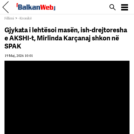
Fillimi
>
-Kronikë
Gjykata i lehtësoi masën, ish-drejtoresha
e AKSHI-t, Mirlinda Karçanaj shkon në
SPAK
19 Maj, 2026 10:01