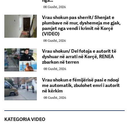
nga…
08 Gusht, 2026
Vrau shokun pas sherrit/ Shenjat e
plumbave në mur, dyshemeja me gjak,
pamjet nga vendi i krimit në Korçë
(VIDEO)
08 Gusht, 2026
Vrau shokun/ Del fotoja e autorit të
dyshuar në arrati në Korçë, RENEA
zbarkon në terren
08 Gusht, 2026
Vrau shokun e fëmijërisë pasi e ndoqi
me automatik, zbulohet emri i autorit
në kërkim
08 Gusht, 2026
KATEGORIA VIDEO