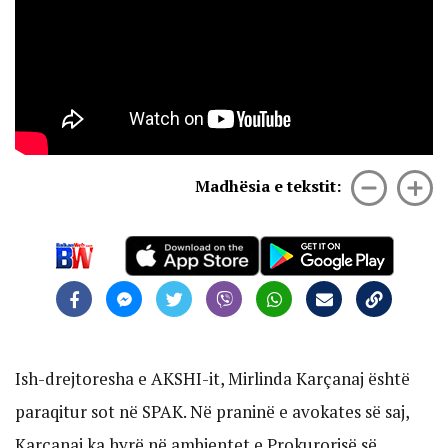
Madhësia e tekstit:
Ish-drejtoresha e AKSHI-it, Mirlinda Karçanaj është
paraqitur sot në SPAK. Në praninë e avokates së saj,
Karçanaj ka hyrë në ambientet e Prokurorisë së