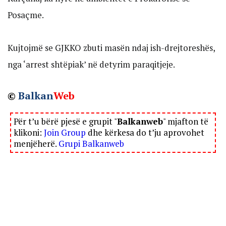
Posaçme.
Kujtojmë se GJKKO zbuti masën ndaj ish-drejtoreshës,
nga ‘arrest shtëpiak’ në detyrim paraqitjeje.
©
Balkan
Web
Për t’u bërë pjesë e grupit "
Balkanweb
" mjafton të
klikoni:
Join Group
dhe kërkesa do t’ju aprovohet
menjëherë.
Grupi Balkanweb