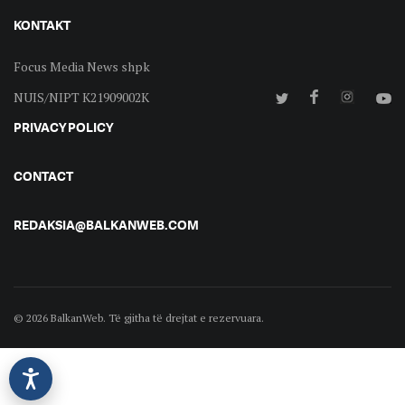
KONTAKT
Focus Media News shpk
NUIS/NIPT K21909002K
PRIVACY POLICY
CONTACT
REDAKSIA@BALKANWEB.COM
© 2026 BalkanWeb. Të gjitha të drejtat e rezervuara.