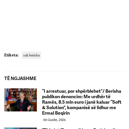
Etiketa:
sali berisha
TË NGJASHME
“I arrestuar, por shpërblehet”/ Berisha
publikon denoncim: Me urdhër të
Ramës, 8.5 mln euro i janë kaluar “Soft
& Solution”, kompanisë së lidhur me
Ermal Beqirin
04 Gusht, 2026