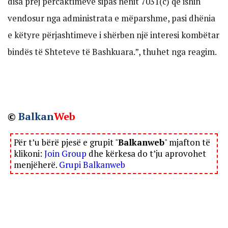
disa prej përcaktimeve sipas nenit 7031(c) që ishin
vendosur nga administrata e mëparshme, pasi dhënia
e këtyre përjashtimeve i shërben një interesi kombëtar
bindës të Shteteve të Bashkuara.”, thuhet nga reagim.
©
Balkan
Web
Për t’u bërë pjesë e grupit "
Balkanweb
" mjafton të
klikoni:
Join Group
dhe kërkesa do t’ju aprovohet
menjëherë.
Grupi Balkanweb