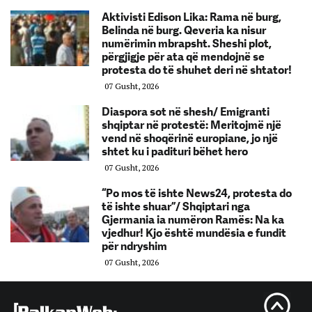
Aktivisti Edison Lika: Rama në burg,
Belinda në burg. Qeveria ka nisur
numërimin mbrapsht. Sheshi plot,
përgjigje për ata që mendojnë se
protesta do të shuhet deri në shtator!
07 Gusht, 2026
Diaspora sot në shesh/ Emigranti
shqiptar në protestë: Meritojmë një
vend në shoqërinë europiane, jo një
shtet ku i padituri bëhet hero
07 Gusht, 2026
“Po mos të ishte News24, protesta do
të ishte shuar”/ Shqiptari nga
Gjermania ia numëron Ramës: Na ka
vjedhur! Kjo është mundësia e fundit
për ndryshim
07 Gusht, 2026