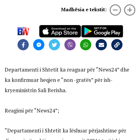
Madhësia e tekstit:
Departamenti i Shtetit ka reaguar për “News24” dhe
ka konfirmuar heqjen e “non -gratës” për ish-
kryeministrin Sali Berisha.
Reagimi për “News24”;
“Departamenti i Shtetit ka lëshuar përjashtime për