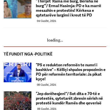
“Thirrjet ‘Rama më burg, Berisha në
burg’”/ Ermal Hasimja: PD e ka marrë
mesazhin e protestës! Kërkesa e
qytetarëve largimi i kreut të PD
04 Gusht, 2026
loading...
TË FUNDIT NGA -POLITIKË
“PS e redukton reformën te numri i
bashkive” – Këlliçi shpalos propozimin e
PD për reformën territoriale: Ja pikat
kyçe!
08 Gusht, 2026
“Jep dorëheqjen!”/ Sot dita e 70-të e
protestës, qytetarët zbresin sërish në
protestë kundër Ramës dhe qeverisë
08 Gusht, 2026