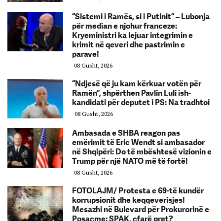
“Sistemi i Ramës, si i Putinit” – Lubonja
për median e njohur franceze:
Kryeministri ka lejuar integrimin e
krimit në qeveri dhe pastrimin e
parave!
08 Gusht, 2026
“Ndjesë që ju kam kërkuar votën për
Ramën”, shpërthen Pavlin Luli ish-
kandidati për deputet i PS: Na tradhtoi
08 Gusht, 2026
Ambasada e SHBA reagon pas
emërimit të Eric Wendt si ambasador
në Shqipëri: Do të mbështesë vizionin e
Trump për një NATO më të fortë!
08 Gusht, 2026
FOTOLAJM/ Protesta e 69-të kundër
korrupsionit dhe keqqeverisjes!
Mesazhi në Bulevard për Prokurorinë e
Posaçme: SPAK, çfarë pret?