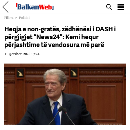
Fillimi
>
-Politikë
Heqja e non-gratës, zëdhënësi i DASH i
përgjigjet “News24”: Kemi hequr
përjashtime të vendosura më parë
11 Qershor, 2026 19:24