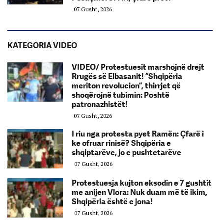
07 Gusht, 2026
KATEGORIA VIDEO
VIDEO/ Protestuesit marshojnë drejt
Rrugës së Elbasanit! “Shqipëria
meriton revolucion”, thirrjet që
shoqërojnë tubimin: Poshtë
patronazhistët!
07 Gusht, 2026
I riu nga protesta pyet Ramën: Çfarë i
ke ofruar rinisë? Shqipëria e
shqiptarëve, jo e pushtetarëve
07 Gusht, 2026
Protestuesja kujton eksodin e 7 gushtit
me anijen Vlora: Nuk duam më të ikim,
Shqipëria është e jona!
07 Gusht, 2026