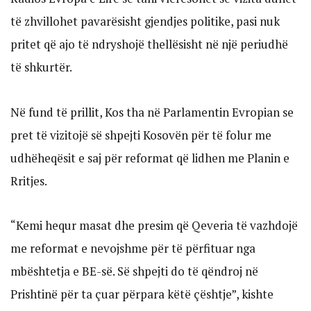
të zhvillohet pavarësisht gjendjes politike, pasi nuk
pritet që ajo të ndryshojë thellësisht në një periudhë
të shkurtër.
Në fund të prillit, Kos tha në Parlamentin Evropian se
pret të vizitojë së shpejti Kosovën për të folur me
udhëheqësit e saj për reformat që lidhen me Planin e
Rritjes.
“Kemi hequr masat dhe presim që Qeveria të vazhdojë
me reformat e nevojshme për të përfituar nga
mbështetja e BE-së. Së shpejti do të qëndroj në
Prishtinë për ta çuar përpara këtë çështje”, kishte