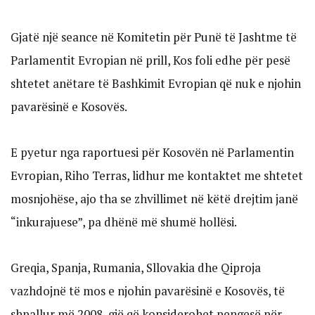
Gjatë një seance në Komitetin për Punë të Jashtme të
Parlamentit Evropian në prill, Kos foli edhe për pesë
shtetet anëtare të Bashkimit Evropian që nuk e njohin
pavarësinë e Kosovës.
E pyetur nga raportuesi për Kosovën në Parlamentin
Evropian, Riho Terras, lidhur me kontaktet me shtetet
mosnjohëse, ajo tha se zhvillimet në këtë drejtim janë
“inkurajuese”, pa dhënë më shumë hollësi.
Greqia, Spanja, Rumania, Sllovakia dhe Qiproja
vazhdojnë të mos e njohin pavarësinë e Kosovës, të
shpallur më 2008, gjë që konsiderohet pengesë për