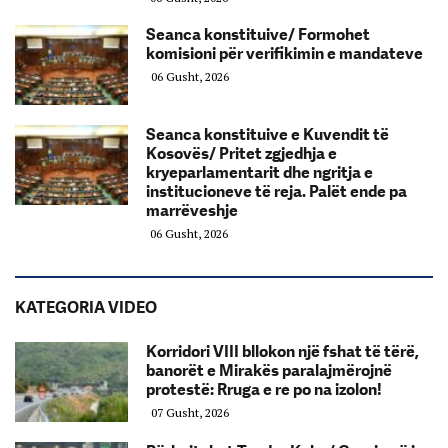
Seanca konstituive/ Formohet
komisioni për verifikimin e mandateve
06 Gusht, 2026
Seanca konstituive e Kuvendit të
Kosovës/ Pritet zgjedhja e
kryeparlamentarit dhe ngritja e
institucioneve të reja. Palët ende pa
marrëveshje
06 Gusht, 2026
KATEGORIA VIDEO
Korridori VIII bllokon një fshat të tërë,
banorët e Mirakës paralajmërojnë
protestë: Rruga e re po na izolon!
07 Gusht, 2026