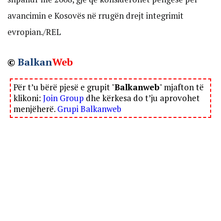
avancimin e Kosovës në rrugën drejt integrimit
evropian./REL
©
Balkan
Web
Për t’u bërë pjesë e grupit "
Balkanweb
" mjafton të
klikoni:
Join Group
dhe kërkesa do t’ju aprovohet
menjëherë.
Grupi Balkanweb