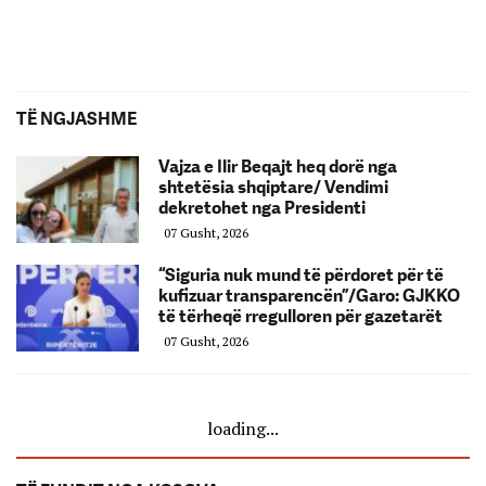
TË NGJASHME
Vajza e Ilir Beqajt heq dorë nga
shtetësia shqiptare/ Vendimi
dekretohet nga Presidenti
07 Gusht, 2026
“Siguria nuk mund të përdoret për të
kufizuar transparencën”/Garo: GJKKO
të tërheqë rregulloren për gazetarët
07 Gusht, 2026
loading...