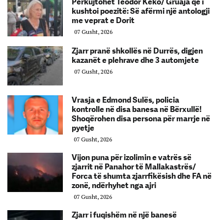
Përkujtohet Teodor Keko/ Gruaja që i
kushtoi poezitë: Së afërmi një antologji
me veprat e Dorit
07 Gusht, 2026
Zjarr pranë shkollës në Durrës, digjen
kazanët e plehrave dhe 3 automjete
07 Gusht, 2026
Vrasja e Edmond Sulës, policia
kontrolle në disa banesa në Bërxullë!
Shoqërohen disa persona për marrje në
pyetje
07 Gusht, 2026
Vijon puna për izolimin e vatrës së
zjarrit në Panahor të Mallakastrës/
Forca të shumta zjarrfikësish dhe FA në
zonë, ndërhyhet nga ajri
07 Gusht, 2026
Zjarr i fuqishëm në një banesë