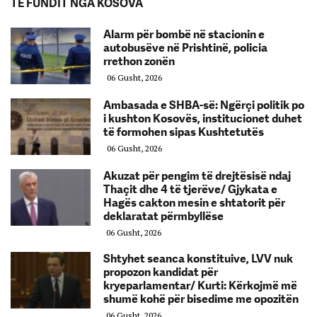
TË FUNDIT NGA KOSOVA
Alarm për bombë në stacionin e
autobusëve në Prishtinë, policia
rrethon zonën
06 Gusht, 2026
Ambasada e SHBA-së: Ngërçi politik po
i kushton Kosovës, institucionet duhet
të formohen sipas Kushtetutës
06 Gusht, 2026
Akuzat për pengim të drejtësisë ndaj
Thaçit dhe 4 të tjerëve/ Gjykata e
Hagës cakton mesin e shtatorit për
deklaratat përmbyllëse
06 Gusht, 2026
Shtyhet seanca konstituive, LVV nuk
propozon kandidat për
kryeparlamentar/ Kurti: Kërkojmë më
shumë kohë për bisedime me opozitën
06 Gusht, 2026