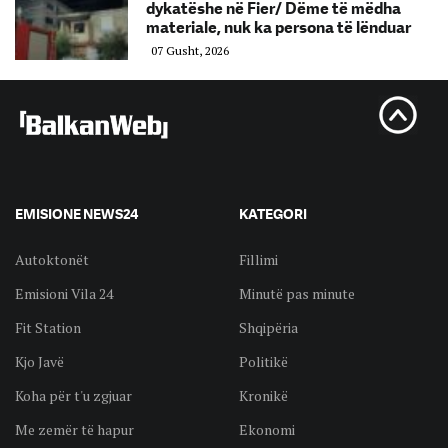
dykatëshe në Fier/ Dëme të mëdha
materiale, nuk ka persona të lënduar
07 Gusht, 2026
EMISIONE NEWS24
KATEGORI
Autoktonët
Fillimi
Emisioni Vila 24
Minutë pas minute
Fit Station
Shqipëria
Kjo Javë
Politikë
Koha për t'u zgjuar
Kronikë
Me zemër të hapur
Ekonomi