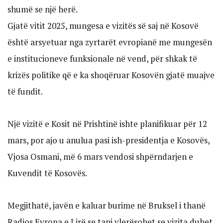
shumë se një herë.
Gjatë vitit 2025, mungesa e vizitës së saj në Kosovë
është arsyetuar nga zyrtarët evropianë me mungesën
e institucioneve funksionale në vend, për shkak të
krizës politike që e ka shoqëruar Kosovën gjatë muajve
të fundit.
Një vizitë e Kosit në Prishtinë ishte planifikuar për 12
mars, por ajo u anulua pasi ish-presidentja e Kosovës,
Vjosa Osmani, më 6 mars vendosi shpërndarjen e
Kuvendit të Kosovës.
Megjithatë, javën e kaluar burime në Bruksel i thanë
Radios Evropa e Lirë se tani vlerësohet se vizita duhet