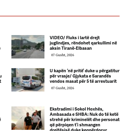
VIDEO/ Fluks i lartë drejt
juglindjes, rëndohet qarkullimi në
e
aksin Tiranë-Elbasan
07 Gusht, 2026
U kapën ‘në pritë’ duke u përgatitur
u
për vrasje/ Gjykata e Sarandës
t
vendos masat për 5 të arrestuarit
07 Gusht, 2026
Ekstradimi i Sokol Hoxhës,
Ambasada e SHBA: Nuk do të ketë
ë
strehë për kriminelët dhe personat
që përpiqen t’i shmangen
drejtësisë duke keqpërdorur