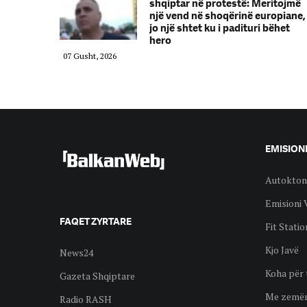
shqiptar në protestë: Meritojmë
një vend në shoqërinë europiane,
jo një shtet ku i padituri bëhet
hero
07 Gusht, 2026
EMISION
Autokton
Emisioni 
FAQET ZYRTARE
Fit Statio
Kjo Javë
News24
Koha për 
Gazeta Shqiptare
Me zemër
Radio RASH