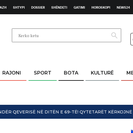
AZH
SHTYPI
DOSSIER
SHËNDETI
GATIMI
HOROSKOPI
NEWS24
RAJONI
SPORT
BOTA
KULTURË
M
UNDËR QEVERISË NË DITËN E 69-TË! QYTETARËT KËRKOJ