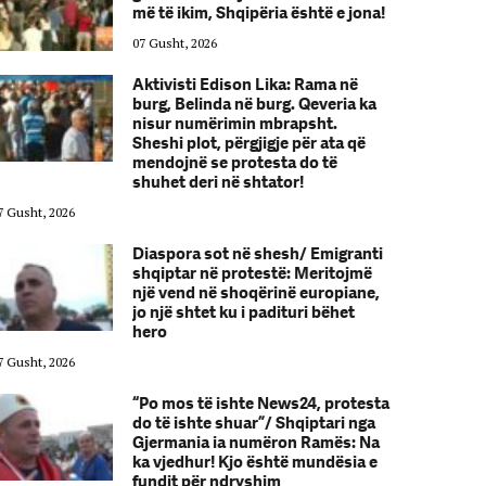
më të ikim, Shqipëria është e jona!
07 Gusht, 2026
Aktivisti Edison Lika: Rama në
burg, Belinda në burg. Qeveria ka
nisur numërimin mbrapsht.
Sheshi plot, përgjigje për ata që
mendojnë se protesta do të
shuhet deri në shtator!
7 Gusht, 2026
07 Gusht, 2026
Diaspora sot në shesh/ Emigranti
shqiptar në protestë: Meritojmë
një vend në shoqërinë europiane,
jo një shtet ku i padituri bëhet
hero
7 Gusht, 2026
07 Gusht, 2026
“Po mos të ishte News24, protesta
do të ishte shuar”/ Shqiptari nga
Gjermania ia numëron Ramës: Na
ka vjedhur! Kjo është mundësia e
fundit për ndryshim