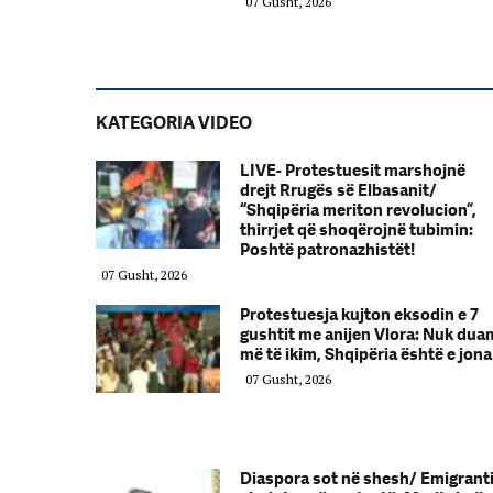
07 Gusht, 2026
KATEGORIA VIDEO
LIVE- Protestuesit marshojnë
drejt Rrugës së Elbasanit/
“Shqipëria meriton revolucion”,
thirrjet që shoqërojnë tubimin:
Poshtë patronazhistët!
07 Gusht, 2026
Protestuesja kujton eksodin e 7
gushtit me anijen Vlora: Nuk dua
më të ikim, Shqipëria është e jona
07 Gusht, 2026
Diaspora sot në shesh/ Emigrant