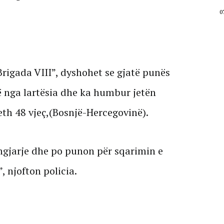
07 Gusht, 2026
0
rigada VIII”, dyshohet se gjatë punës
ë nga lartësia dhe ka humbur jetën
rreth 48 vjeç,(Bosnjë-Hercegovinë).
gjarje dhe po punon për sqarimin e
”, njofton policia.