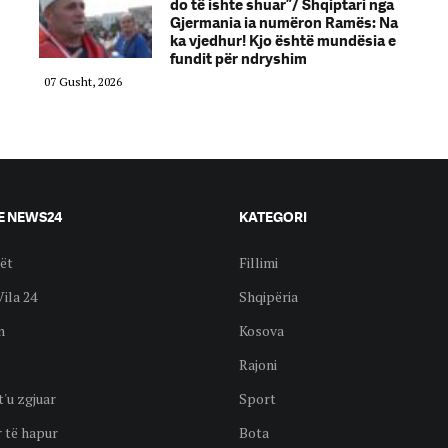
do të ishte shuar”/ Shqiptari nga
Gjermania ia numëron Ramës: Na
ka vjedhur! Kjo është mundësia e
fundit për ndryshim
07 Gusht, 2026
E NEWS24
KATEGORI
ët
Fillimi
Vila 24
Shqipëria
n
Kosova
Rajoni
t'u zgjuar
Sport
 të hapur
Bota