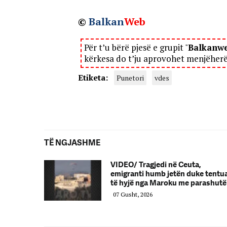
©
Balkan
Web
Për t’u bërë pjesë e grupit "
Balkanw
kërkesa do t’ju aprovohet menjëher
Etiketa:
Punetori
vdes
TË NGJASHME
VIDEO/ Tragjedi në Ceuta,
emigranti humb jetën duke tentu
të hyjë nga Maroku me parashutë
07 Gusht, 2026