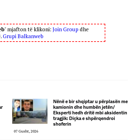
eb
" mjafton të klikoni:
Join Group
dhe
ë.
Grupi Balkanweb
Nënë e bir shqiptar u përplasën me
ar
kamionin dhe humbën jetën/
Eksperti hedh dritë mbi aksidentin
tragjik: Diçka e shpërqendroi
shoferin
07 Gusht, 2026