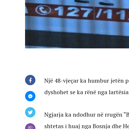
Një 48-vjeçar ka humbur jetën p
dyshohet se ka rënë nga lartësia
Ngjarja ka ndodhur në rrugën “B
shtetas i huaj nga Bosnja dhe H