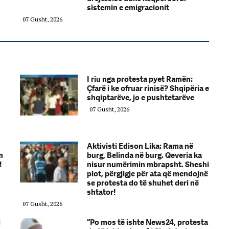
sistemin e emigracionit
07 Gusht, 2026
I riu nga protesta pyet Ramën:
Çfarë i ke ofruar rinisë? Shqipëria e
shqiptarëve, jo e pushtetarëve
07 Gusht, 2026
Aktivisti Edison Lika: Rama në
m
burg, Belinda në burg. Qeveria ka
!
nisur numërimin mbrapsht. Sheshi
plot, përgjigje për ata që mendojnë
se protesta do të shuhet deri në
shtator!
07 Gusht, 2026
i
“Po mos të ishte News24, protesta