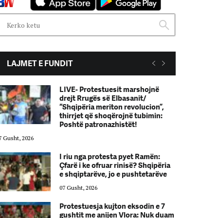
LAJMET E FUNDIT
LIVE- Protestuesit marshojnë
drejt Rrugës së Elbasanit/
“Shqipëria meriton revolucion”,
thirrjet që shoqërojnë tubimin:
Poshtë patronazhistët!
7 Gusht, 2026
07 Gusht, 2026
I riu nga protesta pyet Ramën:
Çfarë i ke ofruar rinisë? Shqipëria
e shqiptarëve, jo e pushtetarëve
07 Gusht, 2026
Protestuesja kujton eksodin e 7
gushtit me anijen Vlora: Nuk duam