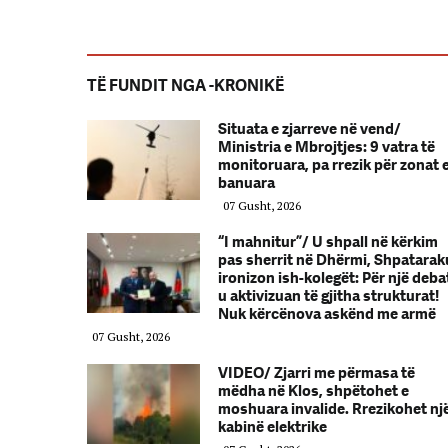
TË FUNDIT NGA -KRONIKË
Situata e zjarreve në vend/
Ministria e Mbrojtjes: 9 vatra të
monitoruara, pa rrezik për zonat 
banuara
07 Gusht, 2026
“I mahnitur”/ U shpall në kërkim
pas sherrit në Dhërmi, Shpatarak
ironizon ish-kolegët: Për një deba
u aktivizuan të gjitha strukturat!
Nuk kërcënova askënd me armë
07 Gusht, 2026
VIDEO/ Zjarri me përmasa të
mëdha në Klos, shpëtohet e
moshuara invalide. Rrezikohet nj
kabinë elektrike