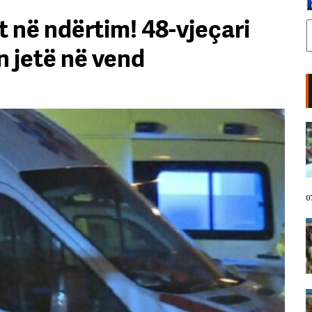
t në ndërtim! 48-vjeçari
n jetë në vend
LIVE- Protestuesit marshojnë
drejt Rrugës së Elbasanit/
“Shqipëria meriton revolucion”,
thirrjet që shoqërojnë tubimin:
Poshtë patronazhistët!
07 Gusht, 2026
0
I riu nga protesta pyet Ramën:
Çfarë i ke ofruar rinisë? Shqipëria
e shqiptarëve, jo e pushtetarëve
07 Gusht, 2026
Protestuesja kujton eksodin e 7
gushtit me anijen Vlora: Nuk duam