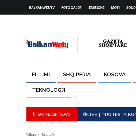
BALKANWEB TV
FOTO GALERI
EMISIONE
MOTI
SOND
FILLIMI
SHQIPËRIA
KOSOVA
TEKNOLOGJI
🔴LIVE | PROTESTA K
BW FLASH NEWS
Fillimi
>
-Kronikë