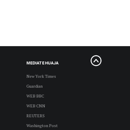
MEDIAT E HUAJA
New York Times
Guardian
WEB BBC
WEB CNN
REUTERS
Washington Post