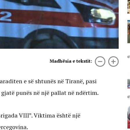
më të ikim, Shqipëria është e jona!
07 Gusht, 2026
Aktivisti Edison Lika: Rama në
burg, Belinda në burg. Qeveria ka
nisur numërimin mbrapsht.
Sheshi plot, përgjigje për ata që
mendojnë se protesta do të
shuhet deri në shtator!
07 Gusht, 2026
0
Madhësia e tekstit:
Diaspora sot në shesh/ Emigranti
shqiptar në protestë: Meritojmë
një vend në shoqërinë europiane,
araditen e së shtunës në Tiranë, pasi
jo një shtet ku i padituri bëhet
hero
 gjatë punës në një pallat në ndërtim.
07 Gusht, 2026
0
“Po mos të ishte News24, protesta
do të ishte shuar”/ Shqiptari nga
rigada VIII”. Viktima është një
Gjermania ia numëron Ramës: Na
ka vjedhur! Kjo është mundësia e
ercegovina.
fundit për ndryshim