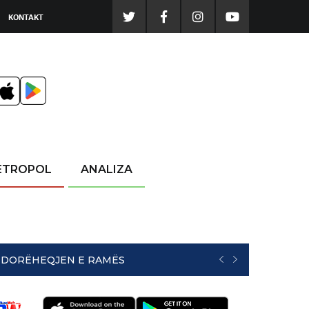
KONTAKT
ETROPOL
ANALIZA
NË DORËHEQJEN E RAMËS
PREVIOUS
NEXT