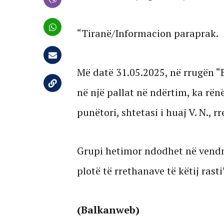
“Tiranë/Informacion paraprak.
Më datë 31.05.2025, në rrugën “B
në një pallat në ndërtim, ka rën
punëtori, shtetasi i huaj V. N., 
Grupi hetimor ndodhet në vendn
plotë të rrethanave të këtij rasti
(Balkanweb)