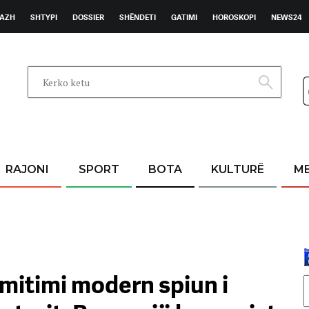
AZH
SHTYPI
DOSSIER
SHËNDETI
GATIMI
HOROSKOPI
NEWS24
RAJONI
SPORT
BOTA
KULTURË
M
imitimi modern spiun i