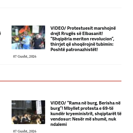
VIDEO/ Protestuesit marshojnë
ë
drejt Rrugës së Elbasanit!
“Shqipëria meriton revolucion”,
thirrjet që shoqërojnë tubimin:
Poshtë patronazhistët!
07 Gusht, 2026
VIDEO/ “Rama në burg, Berisha në
burg”! Mbyllet protesta e 69-të
kundër kryeministrit, shqiptarët të
vendosur: Nesër më shumë, nuk
ndalemi
07 Gusht, 2026