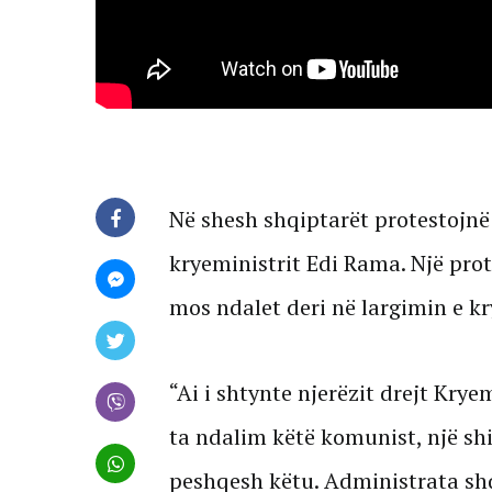
Në shesh shqiptarët protestojnë
kryeministrit Edi Rama. Një prot
mos ndalet deri në largimin e k
“Ai i shtynte njerëzit drejt Krye
ta ndalim këtë komunist, një shi
peshqesh këtu. Administrata shq