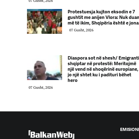
07 Gusht, 2026
Protestuesja kujton eksodin e 7
gushtit me anijen Vlora: Nuk dua
më të ikim, Shqipëria është e jona
07 Gusht, 2026
Diaspora sot në shesh/ Emigrant
shqiptar në protestë: Meritojmë
një vend në shoqërinë europiane,
jo një shtet ku i padituri bëhet
hero
07 Gusht, 2026
EMISION