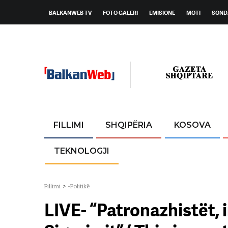
BALKANWEB TV
FOTO GALERI
EMISIONE
MOTI
SOND
FILLIMI
SHQIPËRIA
KOSOVA
TEKNOLOGJI
Fillimi
>
-Politikë
LIVE- “Patronazhistët, 