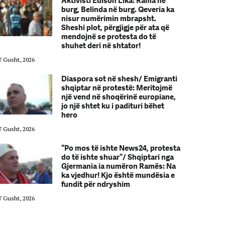
Aktivisti Edison Lika: Rama në
burg, Belinda në burg. Qeveria ka
nisur numërimin mbrapsht.
Sheshi plot, përgjigje për ata që
mendojnë se protesta do të
shuhet deri në shtator!
7 Gusht, 2026
07 Gusht, 2026
Diaspora sot në shesh/ Emigranti
shqiptar në protestë: Meritojmë
një vend në shoqërinë europiane,
jo një shtet ku i padituri bëhet
hero
7 Gusht, 2026
07 Gusht, 2026
“Po mos të ishte News24, protesta
do të ishte shuar”/ Shqiptari nga
Gjermania ia numëron Ramës: Na
ka vjedhur! Kjo është mundësia e
fundit për ndryshim
7 Gusht, 2026
07 Gusht, 2026