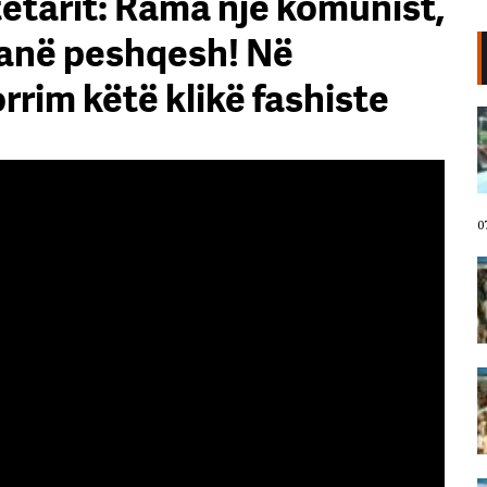
ytetarit: Rama një komunist,
 lanë peshqesh! Në
rrim këtë klikë fashiste
VIDEO/ Protestuesit marshojnë
drejt Rrugës së Elbasanit!
“Shqipëria meriton revolucion”,
thirrjet që shoqërojnë tubimin:
Poshtë patronazhistët!
07 Gusht, 2026
0
I riu nga protesta pyet Ramën:
Çfarë i ke ofruar rinisë? Shqipëria
e shqiptarëve, jo e pushtetarëve
07 Gusht, 2026
Protestuesja kujton eksodin e 7
gushtit me anijen Vlora: Nuk duam
më të ikim, Shqipëria është e jona!
07 Gusht, 2026