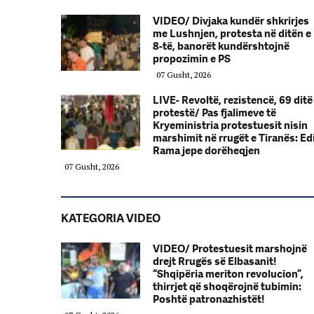
VIDEO/ Divjaka kundër shkrirjes
me Lushnjen, protesta në ditën e
8-të, banorët kundërshtojnë
propozimin e PS
07 Gusht, 2026
LIVE- Revoltë, rezistencë, 69 ditë
protestë/ Pas fjalimeve të
Kryeministria protestuesit nisin
marshimit në rrugët e Tiranës: Ed
Rama jepe dorëheqjen
07 Gusht, 2026
KATEGORIA VIDEO
VIDEO/ Protestuesit marshojnë
drejt Rrugës së Elbasanit!
“Shqipëria meriton revolucion”,
thirrjet që shoqërojnë tubimin:
Poshtë patronazhistët!