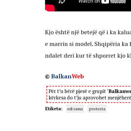
Kjo është një betejë që i ka kal
e marrin si model. Shqipëria ka 
ndalet deri kur të shporret kjo kl
©
Balkan
Web
Për t’u bërë pjesë e grupit "
Balkanw
kërkesa do t’ju aprovohet menjëher
Etiketa:
edi rama
protesta