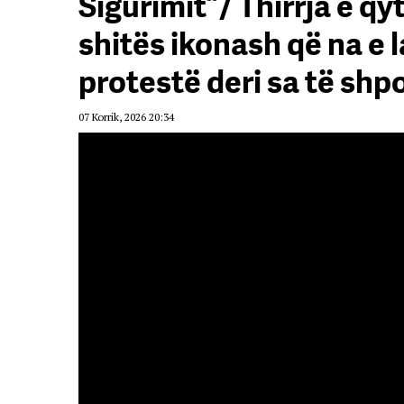
Sigurimit”/ Thirrja e q
shitës ikonash që na e
protestë deri sa të shpo
07 Korrik, 2026 20:34