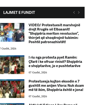
LAJMET E FUNDIT
VIDEO/ Protestuesit marshojnë
drejt Rrugës së Elbasanit!
“Shqipëria meriton revolucion”,
thirrjet që shoqërojnë tubimin:
Poshtë patronazhistët!
7 Gusht, 2026
07 Gusht, 2026
I riu nga protesta pyet Ramën:
Çfarë i ke ofruar rinisë? Shqipëria
e shqiptarëve, jo e pushtetarëve
07 Gusht, 2026
Protestuesja kujton eksodin e 7
gushtit me anijen Vlora: Nuk duam
më të ikim, Shqipëria është e jona!
07 Gusht, 2026