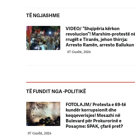
TË NGJASHME
VIDEO/ “Shqipëria kërkon
revolucion”! Marshim-protestë n
rrugët e Tiranës, jehon thirrja:
Arresto Ramën, arresto Ballukun
07 Gusht, 2026
TË FUNDIT NGA -POLITIKË
FOTOLAJM/ Protesta e 69-të
kundër korrupsionit dhe
keqqeverisjes! Mesazhi në
Bulevard për Prokurorinë e
Posaçme: SPAK, çfarë pret?
07 Gusht, 2026