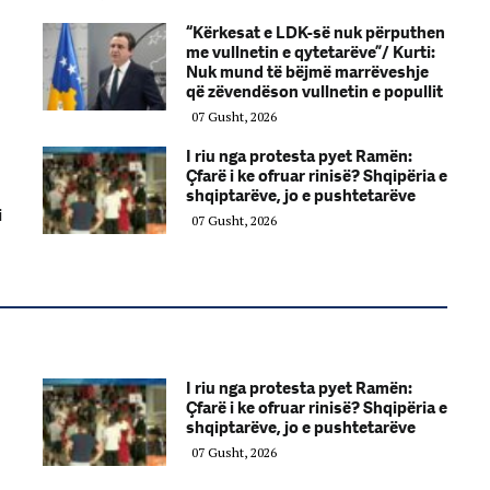
“Kërkesat e LDK-së nuk përputhen
me vullnetin e qytetarëve”/ Kurti:
Nuk mund të bëjmë marrëveshje
që zëvendëson vullnetin e popullit
07 Gusht, 2026
I riu nga protesta pyet Ramën:
Çfarë i ke ofruar rinisë? Shqipëria e
shqiptarëve, jo e pushtetarëve
i
07 Gusht, 2026
I riu nga protesta pyet Ramën:
Çfarë i ke ofruar rinisë? Shqipëria e
shqiptarëve, jo e pushtetarëve
07 Gusht, 2026