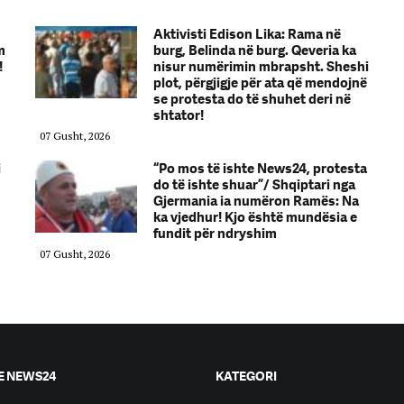
Aktivisti Edison Lika: Rama në
m
burg, Belinda në burg. Qeveria ka
!
nisur numërimin mbrapsht. Sheshi
plot, përgjigje për ata që mendojnë
se protesta do të shuhet deri në
shtator!
07 Gusht, 2026
i
“Po mos të ishte News24, protesta
do të ishte shuar”/ Shqiptari nga
Gjermania ia numëron Ramës: Na
ka vjedhur! Kjo është mundësia e
fundit për ndryshim
07 Gusht, 2026
E NEWS24
KATEGORI