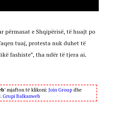
uar përmasat e Shqipërisë, të huajt po
faqen tuaj, protesta nuk duhet të
ikë fashiste”, tha ndër të tjera ai.
eb
" mjafton të klikoni:
Join Group
dhe
ë.
Grupi Balkanweb