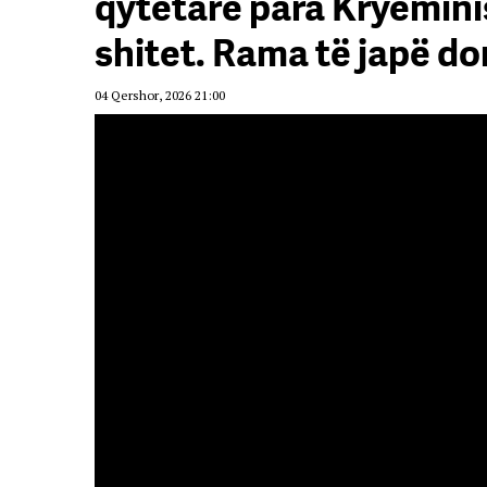
qytetarë para Kryemini
shitet. Rama të japë d
04 Qershor, 2026 21:00