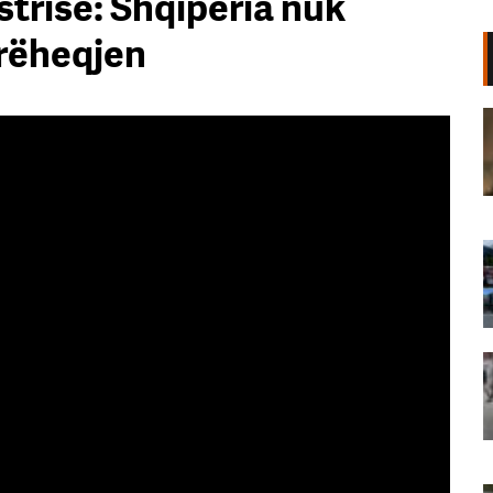
strisë: Shqipëria nuk
orëheqjen
Zjarri i përmasave të mëdha mes
fshatrave “Andon Poçi” dhe
Hundëkuq/ 7 orë luftë me flakët,
fiken plotësisht vatrat
09 Gusht, 2026
Një vit pas sulmit shtetëror,
News24 vijon misionin. 71 ditë
pranë protestës së qytetarëve
09 Gusht, 2026
Festa kthehet në protestë/ Të
rinjtë në Lushnje mbushin sheshin
me thirrjet: Rama, jepe dorëheqjen
(VIDEO)
09 Gusht, 2026