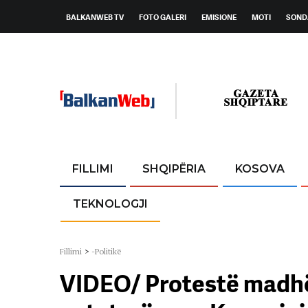
BALKANWEB TV
FOTO GALERI
EMISIONE
MOTI
SOND
FILLIMI
SHQIPËRIA
KOSOVA
TEKNOLOGJI
Fillimi
>
-Politikë
VIDEO/ Protestë madhës