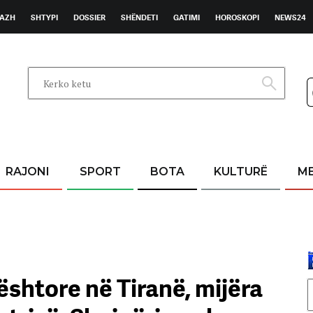
AZH
SHTYPI
DOSSIER
SHËNDETI
GATIMI
HOROSKOPI
NEWS24
RAJONI
SPORT
BOTA
KULTURË
M
htore në Tiranë, mijëra