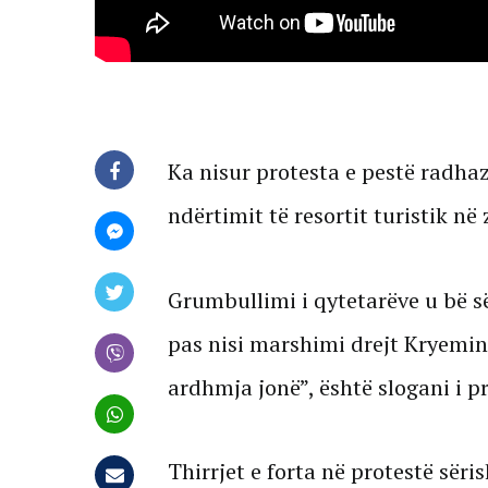
Ka nisur protesta e pestë radhaz
ndërtimit të resortit turistik në
Grumbullimi i qytetarëve u bë s
pas nisi marshimi drejt Kryeminis
ardhmja jonë”, është slogani i p
Thirrjet e forta në protestë së