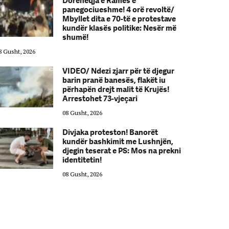
Dorëheqja e Ramës e
panegociueshme! 4 orë revoltë/
Mbyllet dita e 70-të e protestave
kundër klasës politike: Nesër më
shumë!
8 Gusht, 2026
08 Gusht, 2026
VIDEO/ Ndezi zjarr për të djegur
barin pranë banesës, flakët iu
përhapën drejt malit të Krujës!
Arrestohet 73-vjeçari
08 Gusht, 2026
Divjaka proteston! Banorët
kundër bashkimit me Lushnjën,
djegin teserat e PS: Mos na prekni
identitetin!
08 Gusht, 2026