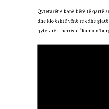
Qytetarët e kanë bërë të qartë se
dhe kjo është vënë re edhe gjat
qytetarët thërrisni “Rama n’burg