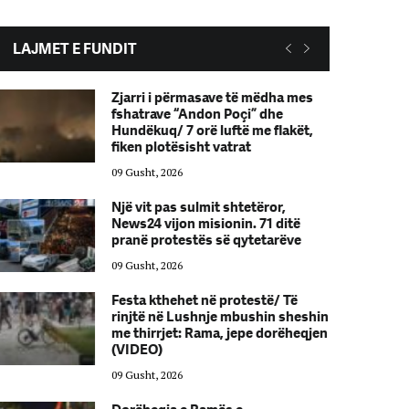
LAJMET E FUNDIT
Zjarri i përmasave të mëdha mes
fshatrave “Andon Poçi” dhe
Hundëkuq/ 7 orë luftë me flakët,
fiken plotësisht vatrat
09 Gusht, 2026
Një vit pas sulmit shtetëror,
News24 vijon misionin. 71 ditë
pranë protestës së qytetarëve
09 Gusht, 2026
Festa kthehet në protestë/ Të
rinjtë në Lushnje mbushin sheshin
me thirrjet: Rama, jepe dorëheqjen
(VIDEO)
09 Gusht, 2026