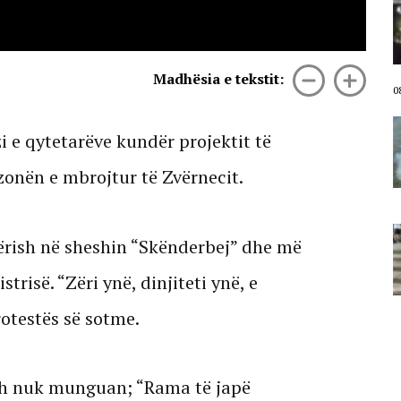
Dorëheqja e Ramës e
panegociueshme! 4 orë revoltë/
Mbyllet dita e 70-të e protestave
kundër klasës politike: Nesër më
shumë!
Madhësia e tekstit:
08 Gusht, 2026
0
VIDEO/ Ndezi zjarr për të djegur
i e qytetarëve kundër projektit të
barin pranë banesës, flakët iu
përhapën drejt malit të Krujës!
 zonën e mbrojtur të Zvërnecit.
Arrestohet 73-vjeçari
08 Gusht, 2026
Divjaka proteston! Banorët
ërish në sheshin “Skënderbej” dhe më
kundër bashkimit me Lushnjën,
djegin teserat e PS: Mos na prekni
trisë. “Zëri ynë, dinjiteti ynë, e
identitetin!
08 Gusht, 2026
rotestës së sotme.
rish nuk munguan; “Rama të japë