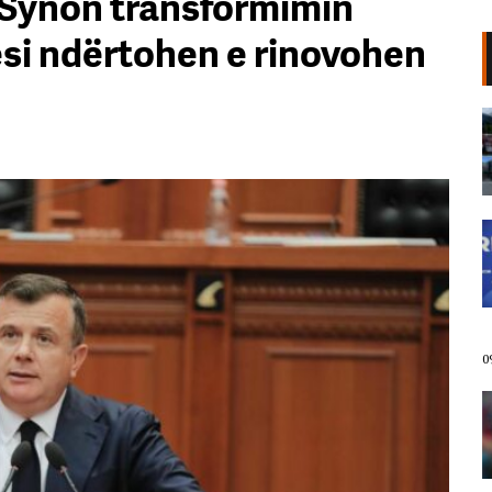
 Synon transformimin
esi ndërtohen e rinovohen
Një vit pas sulmit shtetëror,
News24 vijon misionin. 71 ditë
pranë protestës së qytetarëve
09 Gusht, 2026
“Edi Rama ka dështuar, thirrja
‘Jepe dorëheqjen’ merr kuptim”/
Balliu: Shqipëria u zgjua dhe fjeti
me lajme krimi, siguria publike
është shndërruar në pasiguri
kronike
09 Gusht, 2026
0
Rrezikonin të mbyteshin në det/
Shpëtohen 2 pushues në Velipojë
09 Gusht, 2026