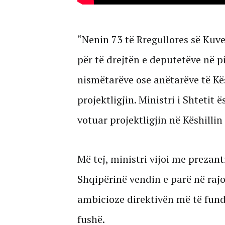
“Nenin 73 të Rregullores së Kuv
për të drejtën e deputetëve në pi
nismëtarëve ose anëtarëve të Kës
projektligjin. Ministri i Shtetit 
votuar projektligjin në Këshillin 
Më tej, ministri vijoi me prezanti
Shqipërinë vendin e parë në raj
ambicioze direktivën më të fund
fushë.