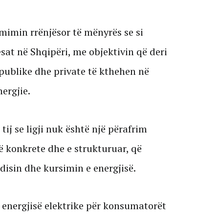
mimin rrënjësor të mënyrës se si
at në Shqipëri, me objektivin që deri
, publike dhe private të kthehen në
ergjie.
 tij se ligji nuk është një përafrim
ë konkrete dhe e strukturuar, që
disin dhe kursimin e energjisë.
 i energjisë elektrike për konsumatorët