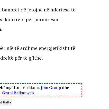
 banorët që jetojnë në ndërtesa të
ësi konkrete për përmirësim
a.
ër një të ardhme energjetikisht të
rejtë për të gjithë.
eb
" mjafton të klikoni:
Join Group
dhe
ë.
Grupi Balkanweb
t Balla