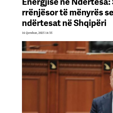
Energjisë në Ndërtesa:
rrënjësor të mënyrës s
ndërtesat në Shqipëri
16 Qershor, 2025 14:35