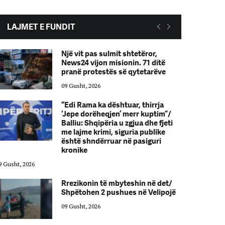
LAJMET E FUNDIT
Një vit pas sulmit shtetëror,
News24 vijon misionin. 71 ditë
pranë protestës së qytetarëve
09 Gusht, 2026
“Edi Rama ka dështuar, thirrja
‘Jepe dorëheqjen’ merr kuptim”/
Balliu: Shqipëria u zgjua dhe fjeti
me lajme krimi, siguria publike
është shndërruar në pasiguri
kronike
9 Gusht, 2026
09 Gusht, 2026
Rrezikonin të mbyteshin në det/
Shpëtohen 2 pushues në Velipojë
09 Gusht, 2026