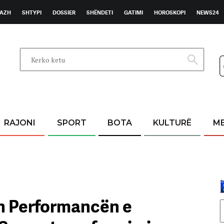
AZH
SHTYPI
DOSSIER
SHËNDETI
GATIMI
HOROSKOPI
NEWS24
RAJONI
SPORT
BOTA
KULTURË
M
in Performancën e