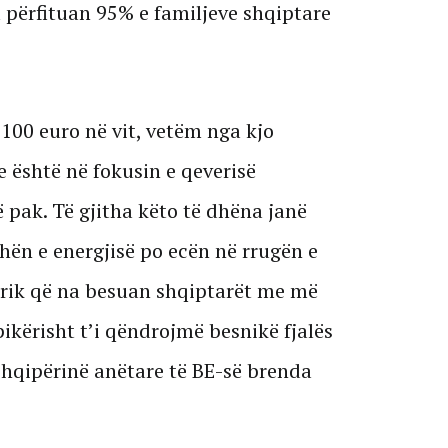
 përfituan 95% e familjeve shqiptare
100 euro në vit, vetëm nga kjo
 është në fokusin e qeverisë
 pak. Të gjitha këto të dhëna janë
hën e energjisë po ecën në rrugën e
rik që na besuan shqiptarët me më
pikërisht t’i qëndrojmë besnikë fjalës
hqipërinë anëtare të BE-së brenda