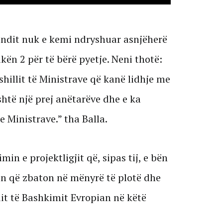
endit nuk e kemi ndryshuar asnjëherë
kën 2 për të bërë pyetje. Neni thotë:
hillit të Ministrave që kanë lidhje me
është një prej anëtarëve dhe e ka
e Ministrave.” tha Balla.
min e projektligjit që, sipas tij, e bën
on që zbaton në mënyrë të plotë dhe
it të Bashkimit Evropian në këtë