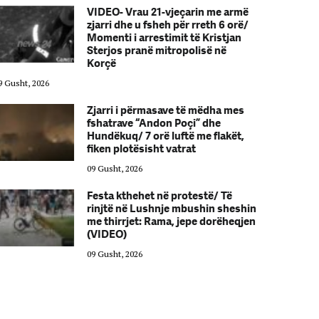
VIDEO- Vrau 21-vjeçarin me armë
zjarri dhe u fsheh për rreth 6 orë/
Momenti i arrestimit të Kristjan
Sterjos pranë mitropolisë në
Korçë
9 Gusht, 2026
09 Gusht, 2026
Zjarri i përmasave të mëdha mes
fshatrave “Andon Poçi” dhe
Hundëkuq/ 7 orë luftë me flakët,
fiken plotësisht vatrat
09 Gusht, 2026
Festa kthehet në protestë/ Të
rinjtë në Lushnje mbushin sheshin
me thirrjet: Rama, jepe dorëheqjen
(VIDEO)
09 Gusht, 2026