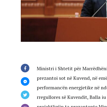
Ministri i Shtetit për Marrëdhën
prezantoi sot në Kuvend, në emër
performancën energjetike në ndër
rregullores së Kuvendit, Balla iu
projektligjin ta prezantonte Min