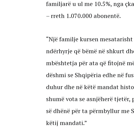
familjarë u ul me 10.5%, nga çka
– rreth 1.070.000 abonentë.
“Një familje kursen mesatarisht 
ndërhyrje që bëmë në shkurt dhe
mbështetja për ata që fitojnë më
dëshmi se Shqipëria edhe në fus
duhur dhe në këtë mandat histo
shumë vota se asnjëherë tjetër, 
së dhënë për ta përmbyllur me S
këtij mandati.”