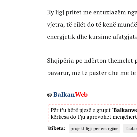
Ky ligj pritet me entuziazëm nga
vjetra, të cilët do të kenë mund
energjetik dhe kursime afatgjat
Shqipëria po ndërton themelet p
pavarur, më të pastër dhe më të d
©
Balkan
Web
Për t’u bërë pjesë e grupit "
Balkanw
kërkesa do t’ju aprovohet menjëher
Etiketa:
projekt ligji per energjine
Taulan