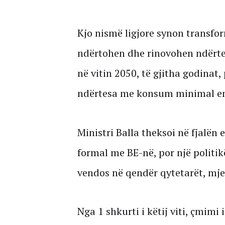
Kjo nismë ligjore synon transfor
ndërtohen dhe rinovohen ndërtes
në vitin 2050, të gjitha godinat
ndërtesa me konsum minimal en
Ministri Balla theksoi në fjalën e
formal me BE-në, por një politik
vendos në qendër qytetarët, mje
Nga 1 shkurti i këtij viti, çmimi