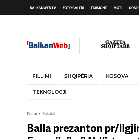
BALKANWEB TV
FOTO GALERI
EMISIONE
MOTI
SOND
FILLIMI
SHQIPËRIA
KOSOVA
TEKNOLOGJI
Fillimi
>
-Politikë
Balla prezanton pr/ligj