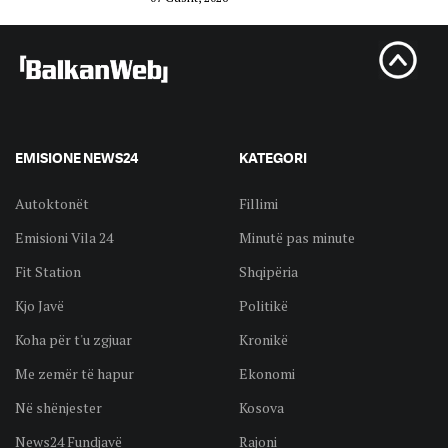
EMISIONE NEWS24
KATEGORI
Autoktonët
Fillimi
Emisioni Vila 24
Minutë pas minute
Fit Station
Shqipëria
Kjo Javë
Politikë
Koha për t'u zgjuar
Kronikë
Me zemër të hapur
Ekonomi
Në shënjester
Kosova
News24 Fundjavë
Rajoni