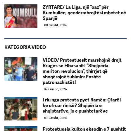
ZYRTARE/ La Liga, një “oaz” për
Kumbullën, qendërmbrojtësi mbetet në
Spanjë
08 Gusht, 2026
KATEGORIA VIDEO
VIDEO/ Protestuesit marshojnë drejt
Rrugës së Elbasanit! “Shqipëria
meriton revolucion”, thirrjet që
shoqërojnë tubimin: Poshtë
patronazhistët!
07 Gusht, 2026
I riu nga protesta pyet Ramën: Çfarë i
ke ofruar rinisë? Shqipëria e
shqiptarëve, jo e pushtetarëve
07 Gusht, 2026
Protestuesja kujton eksodin e 7 gushtit