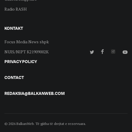
Radio RASH
KONTAKT
Focus Media News shpk
NUIS/NIPT K21909002K
PRIVACY POLICY
CONTACT
REDAKSIA@BALKANWEB.COM
© 2026 BalkanWeb. Të gjitha të drejtat e rezervuara.