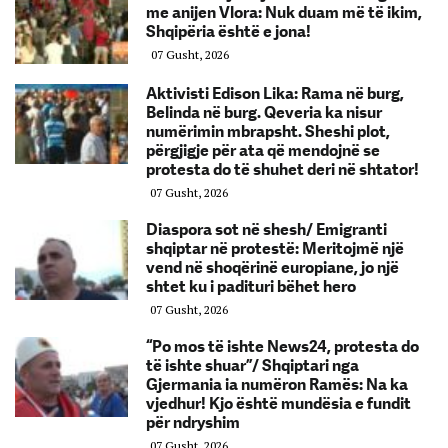
me anijen Vlora: Nuk duam më të ikim,
Shqipëria është e jona!
07 Gusht, 2026
Aktivisti Edison Lika: Rama në burg,
Belinda në burg. Qeveria ka nisur
numërimin mbrapsht. Sheshi plot,
përgjigje për ata që mendojnë se
protesta do të shuhet deri në shtator!
07 Gusht, 2026
Diaspora sot në shesh/ Emigranti
shqiptar në protestë: Meritojmë një
vend në shoqërinë europiane, jo një
shtet ku i padituri bëhet hero
07 Gusht, 2026
“Po mos të ishte News24, protesta do
të ishte shuar”/ Shqiptari nga
Gjermania ia numëron Ramës: Na ka
vjedhur! Kjo është mundësia e fundit
për ndryshim
07 Gusht, 2026