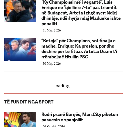
“Ky Championsi më i veçantë”, Luis
Enrique në “qiellin e 7-të” pas triumfit
në Budapest, Arteta i zhgënyer: Ndjej
dhimbje, ndërhyrja ndaj Madueke ishte
penallti
31 Maj, 2026
“Beteja” për Champions, sot finalja e
madhe, Enrique: Ka presion, por dhe
dëshirë për të fituar. Arteta: Duam t’i
rrëmbejmë titullin PSG
30 Maj, 2026
loading...
TË FUNDIT NGA SPORT
Rodri pranë Barçës, Man.City piketon
pasuesin e spanjollit
08 Gusht, 2026