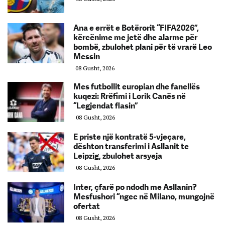
Ana e errët e Botërorit “FIFA2026”,
kërcënime me jetë dhe alarme për
bombë, zbulohet plani për të vrarë Leo
Messin
08 Gusht, 2026
Mes futbollit europian dhe fanellës
kuqezi: Rrëfimi i Lorik Canës në
“Legjendat flasin”
08 Gusht, 2026
E priste një kontratë 5-vjeçare,
dështon transferimi i Asllanit te
Leipzig, zbulohet arsyeja
08 Gusht, 2026
Inter, çfarë po ndodh me Asllanin?
Mesfushori “ngec në Milano, mungojnë
ofertat
08 Gusht, 2026