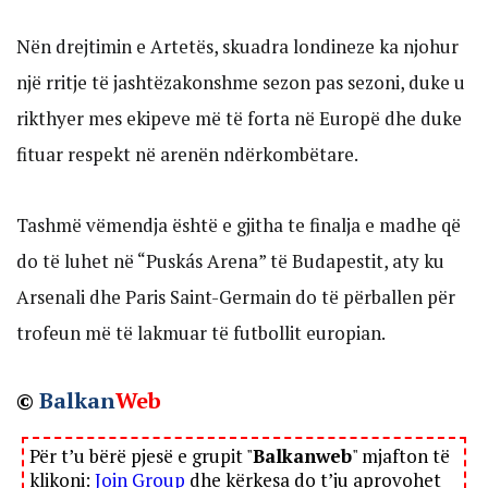
Nën drejtimin e Artetës, skuadra londineze ka njohur
një rritje të jashtëzakonshme sezon pas sezoni, duke u
rikthyer mes ekipeve më të forta në Europë dhe duke
fituar respekt në arenën ndërkombëtare.
Tashmë vëmendja është e gjitha te finalja e madhe që
do të luhet në “Puskás Arena” të Budapestit, aty ku
Arsenali dhe Paris Saint-Germain do të përballen për
trofeun më të lakmuar të futbollit europian.
©
Balkan
Web
Për t’u bërë pjesë e grupit "
Balkanweb
" mjafton të
klikoni:
Join Group
dhe kërkesa do t’ju aprovohet