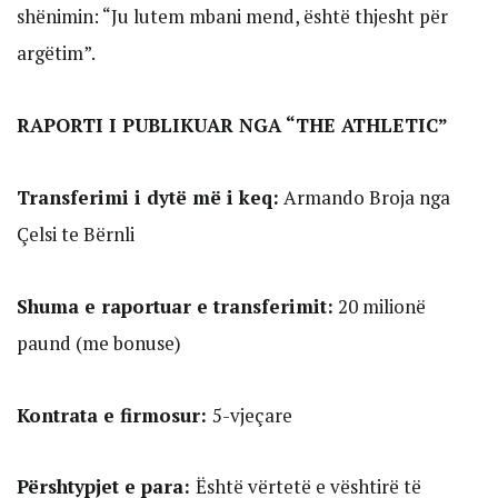
shënimin: “Ju lutem mbani mend, është thjesht për
argëtim”.
RAPORTI I PUBLIKUAR NGA “THE ATHLETIC”
Transferimi i dytë më i keq:
Armando Broja nga
Çelsi te Bërnli
Shuma e raportuar e transferimit:
20 milionë
paund (me bonuse)
Kontrata e firmosur:
5-vjeçare
Përshtypjet e para:
Është vërtetë e vështirë të