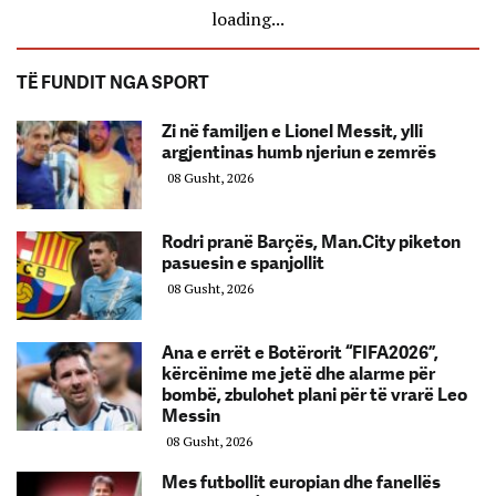
loading...
TË FUNDIT NGA SPORT
Zi në familjen e Lionel Messit, ylli
argjentinas humb njeriun e zemrës
08 Gusht, 2026
Rodri pranë Barçës, Man.City piketon
pasuesin e spanjollit
08 Gusht, 2026
Ana e errët e Botërorit “FIFA2026”,
kërcënime me jetë dhe alarme për
bombë, zbulohet plani për të vrarë Leo
Messin
08 Gusht, 2026
Mes futbollit europian dhe fanellës