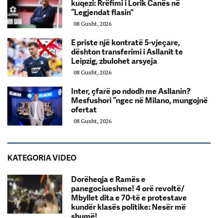
kuqezi: Rrëfimi i Lorik Canës në
“Legjendat flasin”
08 Gusht, 2026
E priste një kontratë 5-vjeçare,
dështon transferimi i Asllanit te
Leipzig, zbulohet arsyeja
08 Gusht, 2026
Inter, çfarë po ndodh me Asllanin?
Mesfushori “ngec në Milano, mungojnë
ofertat
08 Gusht, 2026
KATEGORIA VIDEO
Dorëheqja e Ramës e
panegociueshme! 4 orë revoltë/
Mbyllet dita e 70-të e protestave
kundër klasës politike: Nesër më
shumë!