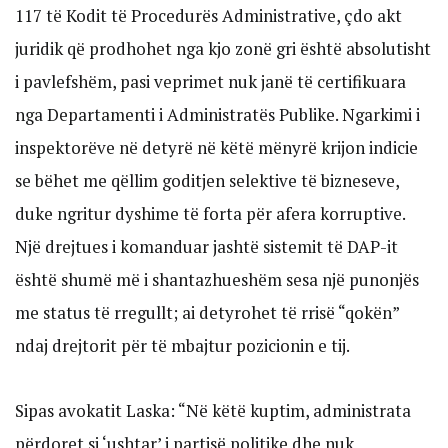
117 të Kodit të Procedurës Administrative, çdo akt
juridik që prodhohet nga kjo zonë gri është absolutisht
i pavlefshëm, pasi veprimet nuk janë të certifikuara
nga Departamenti i Administratës Publike. Ngarkimi i
inspektorëve në detyrë në këtë mënyrë krijon indicie
se bëhet me qëllim goditjen selektive të bizneseve,
duke ngritur dyshime të forta për afera korruptive.
Një drejtues i komanduar jashtë sistemit të DAP-it
është shumë më i shantazhueshëm sesa një punonjës
me status të rregullt; ai detyrohet të rrisë “qokën”
ndaj drejtorit për të mbajtur pozicionin e tij.
Sipas avokatit Laska: “Në këtë kuptim, administrata
përdoret si ‘ushtar’ i partisë politike dhe nuk