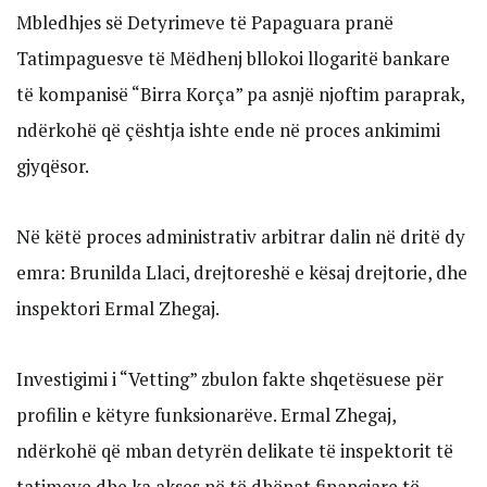
Mbledhjes së Detyrimeve të Papaguara pranë
Tatimpaguesve të Mëdhenj bllokoi llogaritë bankare
të kompanisë “Birra Korça” pa asnjë njoftim paraprak,
ndërkohë që çështja ishte ende në proces ankimimi
gjyqësor.
Në këtë proces administrativ arbitrar dalin në dritë dy
emra: Brunilda Llaci, drejtoreshë e kësaj drejtorie, dhe
inspektori Ermal Zhegaj.
Investigimi i “Vetting” zbulon fakte shqetësuese për
profilin e këtyre funksionarëve. Ermal Zhegaj,
ndërkohë që mban detyrën delikate të inspektorit të
tatimeve dhe ka akses në të dhënat financiare të