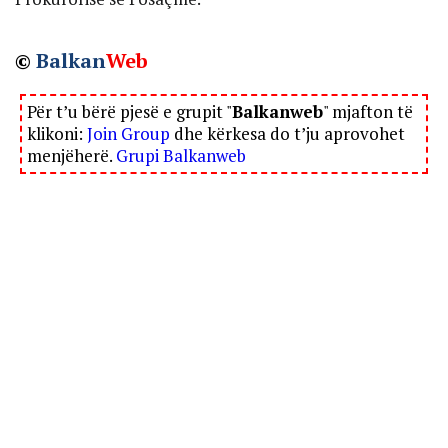
©
Balkan
Web
Për t’u bërë pjesë e grupit "
Balkanweb
" mjafton të
klikoni:
Join Group
dhe kërkesa do t’ju aprovohet
menjëherë.
Grupi Balkanweb