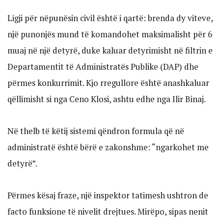
Ligji për nëpunësin civil është i qartë: brenda dy viteve,
një punonjës mund të komandohet maksimalisht për 6
muaj në një detyrë, duke kaluar detyrimisht në filtrin e
Departamentit të Administratës Publike (DAP) dhe
përmes konkurrimit. Kjo rregullore është anashkaluar
qëllimisht si nga Ceno Klosi, ashtu edhe nga Ilir Binaj.
Në thelb të këtij sistemi qëndron formula që në
administratë është bërë e zakonshme: “ngarkohet me
detyrë”.
Përmes kësaj fraze, një inspektor tatimesh ushtron de
facto funksione të nivelit drejtues. Mirëpo, sipas nenit