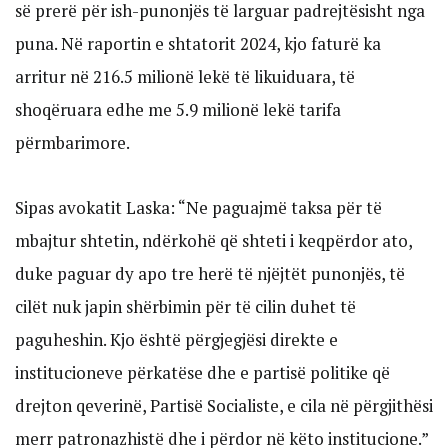
së prerë për ish-punonjës të larguar padrejtësisht nga
puna. Në raportin e shtatorit 2024, kjo faturë ka
arritur në 216.5 milionë lekë të likuiduara, të
shoqëruara edhe me 5.9 milionë lekë tarifa
përmbarimore.
Sipas avokatit Laska: “Ne paguajmë taksa për të
mbajtur shtetin, ndërkohë që shteti i keqpërdor ato,
duke paguar dy apo tre herë të njëjtët punonjës, të
cilët nuk japin shërbimin për të cilin duhet të
paguheshin. Kjo është përgjegjësi direkte e
institucioneve përkatëse dhe e partisë politike që
drejton qeverinë, Partisë Socialiste, e cila në përgjithësi
merr patronazhistë dhe i përdor në këto institucione.”