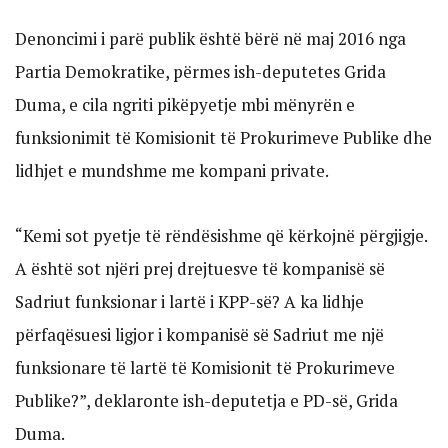
Denoncimi i parë publik është bërë në maj 2016 nga
Partia Demokratike, përmes ish-deputetes Grida
Duma, e cila ngriti pikëpyetje mbi mënyrën e
funksionimit të Komisionit të Prokurimeve Publike dhe
lidhjet e mundshme me kompani private.
“Kemi sot pyetje të rëndësishme që kërkojnë përgjigje.
A është sot njëri prej drejtuesve të kompanisë së
Sadriut funksionar i lartë i KPP-së? A ka lidhje
përfaqësuesi ligjor i kompanisë së Sadriut me një
funksionare të lartë të Komisionit të Prokurimeve
Publike?”, deklaronte ish-deputetja e PD-së, Grida
Duma.