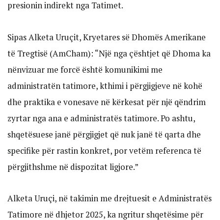
presionin indirekt nga Tatimet.
Sipas Alketa Uruçit, Kryetares së Dhomës Amerikane
të Tregtisë (AmCham): “Një nga çështjet që Dhoma ka
nënvizuar me forcë është komunikimi me
administratën tatimore, kthimi i përgjigjeve në kohë
dhe praktika e vonesave në kërkesat për një qëndrim
zyrtar nga ana e administratës tatimore. Po ashtu,
shqetësuese janë përgjigjet që nuk janë të qarta dhe
specifike për rastin konkret, por vetëm referenca të
përgjithshme në dispozitat ligjore.”
Alketa Uruçi, në takimin me drejtuesit e Administratës
Tatimore në dhjetor 2025, ka ngritur shqetësime për