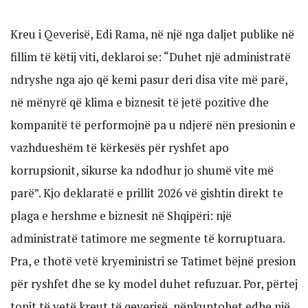
Kreu i Qeverisë, Edi Rama, në një nga daljet publike në
fillim të këtij viti, deklaroi se: “Duhet një administratë
ndryshe nga ajo që kemi pasur deri disa vite më parë,
në mënyrë që klima e biznesit të jetë pozitive dhe
kompanitë të performojnë pa u ndjerë nën presionin e
vazhdueshëm të kërkesës për ryshfet apo
korrupsionit, sikurse ka ndodhur jo shumë vite më
parë”. Kjo deklaratë e prillit 2026 vë gishtin direkt te
plaga e hershme e biznesit në Shqipëri: një
administratë tatimore me segmente të korruptuara.
Pra, e thotë vetë kryeministri se Tatimet bëjnë presion
për ryshfet dhe se ky model duhet refuzuar. Por, përtej
tonit të vetë kreut të qeverisë, nënkuptohet edhe një