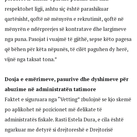
respektohet ligji, ashtu siç është parashikuar
qartësisht, qoftë në mënyrën e rekrutimit, qoftë në
mënyrën e ndërprerjes së kontratave dhe largimeve
nga puna. Pasojat i vuajmë të gjithë, sepse këto pagesa
që bëhen për këta nëpunës, të cilët paguhen dy herë,
vijnë nga taksat tona.”
Dosja e emërimeve, pasurive dhe dyshimeve për
abuzime në administratën tatimore
Faktet e siguruara nga “Vetting” zbulojnë se kjo skemë
po aplikohet në pozicionet më delikate të
administratës fiskale. Rasti Estela Dura, e cila është
ngarkuar me detyrë si drejtoreshë e Drejtorisë