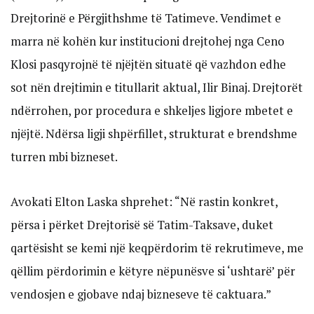
Drejtorinë e Përgjithshme të Tatimeve. Vendimet e
marra në kohën kur institucioni drejtohej nga Ceno
Klosi pasqyrojnë të njëjtën situatë që vazhdon edhe
sot nën drejtimin e titullarit aktual, Ilir Binaj. Drejtorët
ndërrohen, por procedura e shkeljes ligjore mbetet e
njëjtë. Ndërsa ligji shpërfillet, strukturat e brendshme
turren mbi bizneset.
Avokati Elton Laska shprehet: “Në rastin konkret,
përsa i përket Drejtorisë së Tatim-Taksave, duket
qartësisht se kemi një keqpërdorim të rekrutimeve, me
qëllim përdorimin e këtyre nëpunësve si ‘ushtarë’ për
vendosjen e gjobave ndaj bizneseve të caktuara.”