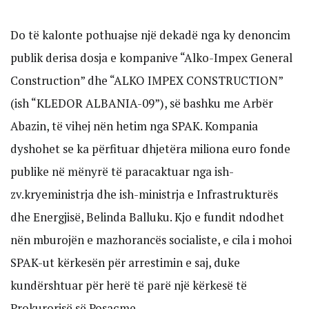
Do të kalonte pothuajse një dekadë nga ky denoncim
publik derisa dosja e kompanive “Alko-Impex General
Construction” dhe “ALKO IMPEX CONSTRUCTION”
(ish “KLEDOR ALBANIA-09”), së bashku me Arbër
Abazin, të vihej nën hetim nga SPAK. Kompania
dyshohet se ka përfituar dhjetëra miliona euro fonde
publike në mënyrë të paracaktuar nga ish-
zv.kryeministrja dhe ish-ministrja e Infrastrukturës
dhe Energjisë, Belinda Balluku. Kjo e fundit ndodhet
nën mburojën e mazhorancës socialiste, e cila i mohoi
SPAK-ut kërkesën për arrestimin e saj, duke
kundërshtuar për herë të parë një kërkesë të
Prokurorisë së Posaçme.