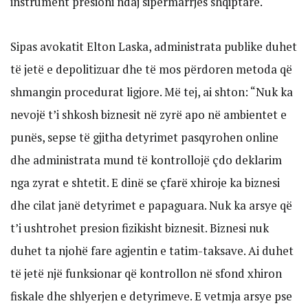
instrument presioni ndaj sipërmarrjes shqiptare.
Sipas avokatit Elton Laska, administrata publike duhet
të jetë e depolitizuar dhe të mos përdoren metoda që
shmangin procedurat ligjore. Më tej, ai shton: “Nuk ka
nevojë t’i shkosh biznesit në zyrë apo në ambientet e
punës, sepse të gjitha detyrimet pasqyrohen online
dhe administrata mund të kontrollojë çdo deklarim
nga zyrat e shtetit. E dinë se çfarë xhiroje ka biznesi
dhe cilat janë detyrimet e papaguara. Nuk ka arsye që
t’i ushtrohet presion fizikisht biznesit. Biznesi nuk
duhet ta njohë fare agjentin e tatim-taksave. Ai duhet
të jetë një funksionar që kontrollon në sfond xhiron
fiskale dhe shlyerjen e detyrimeve. E vetmja arsye pse