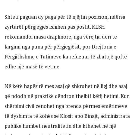
Shteti paguan dy paga për të njëjtin pozicion, ndërsa
zyrtarët përgjegjës fshihen pas postit. KLSH
rekomandoi masa disiplinore, nga vërejtja deri te
largimi nga puna për përgjegjësit, por Drejtoria e
Përgjithshme e Tatimeve ka refuzuar të zbatojë qoftë
edhe një masë të vetme.
Në këtë hapësirë mes asaj që shkruhet në ligj dhe asaj
që ndodh në praktikë qëndron thelbi i këtij hetimi. Kur
shërbimi civil cenohet nga brenda përmes emërimeve
të dyshimta të kohës së Klosit apo Binajt, administrata
publike humbet neutralitetin dhe kthehet në një