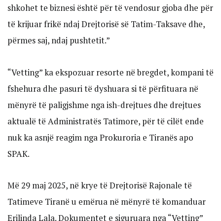
shkohet te biznesi është për të vendosur gjoba dhe për
të krijuar frikë ndaj Drejtorisë së Tatim-Taksave dhe,
përmes saj, ndaj pushtetit.”
“Vetting” ka ekspozuar resorte në bregdet, kompani të
fshehura dhe pasuri të dyshuara si të përfituara në
mënyrë të paligjshme nga ish-drejtues dhe drejtues
aktualë të Administratës Tatimore, për të cilët ende
nuk ka asnjë reagim nga Prokuroria e Tiranës apo
SPAK.
Më 29 maj 2025, në krye të Drejtorisë Rajonale të
Tatimeve Tiranë u emërua në mënyrë të komanduar
Erilinda Lala. Dokumentet e siguruara nga “Vetting”