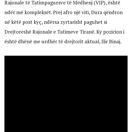
Rajonale të Tatimpaguesve të Mëdhenj (VIP), është
ndër më kompleksët. Prej afro një viti, Dura qëndron
në këtë post kyç, ndërsa zyrtarisht paguhet si
Drejtoreshë Rajonale e Tatimeve Tiranë. Ky pozicion i
është dhënë me urdhër të drejtorit aktual, Ilir Binaj.