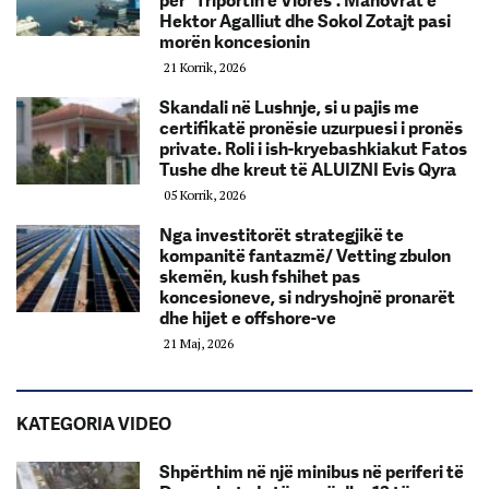
për “Triportin e Vlorës”. Manovrat e
Hektor Agalliut dhe Sokol Zotajt pasi
morën koncesionin
21 Korrik, 2026
Skandali në Lushnje, si u pajis me
certifikatë pronësie uzurpuesi i pronës
private. Roli i ish-kryebashkiakut Fatos
Tushe dhe kreut të ALUIZNI Evis Qyra
05 Korrik, 2026
Nga investitorët strategjikë te
kompanitë fantazmë/ Vetting zbulon
skemën, kush fshihet pas
koncesioneve, si ndryshojnë pronarët
dhe hijet e offshore-ve
21 Maj, 2026
KATEGORIA VIDEO
Shpërthim në një minibus në periferi të