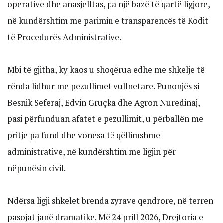
operative dhe anasjelltas, pa një bazë të qartë ligjore,
në kundërshtim me parimin e transparencës të Kodit
të Procedurës Administrative.
Mbi të gjitha, ky kaos u shoqërua edhe me shkelje të
rënda lidhur me pezullimet vullnetare. Punonjës si
Besnik Seferaj, Edvin Gruçka dhe Agron Nuredinaj,
pasi përfunduan afatet e pezullimit, u përballën me
pritje pa fund dhe vonesa të qëllimshme
administrative, në kundërshtim me ligjin për
nëpunësin civil.
Ndërsa ligji shkelet brenda zyrave qendrore, në terren
pasojat janë dramatike. Më 24 prill 2026, Drejtoria e