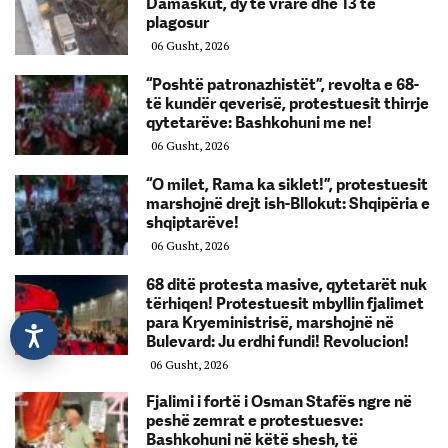
Damaskut, dy të vrarë dhe 13 të
plagosur
06 Gusht, 2026
“Poshtë patronazhistët”, revolta e 68-
të kundër qeverisë, protestuesit thirrje
qytetarëve: Bashkohuni me ne!
06 Gusht, 2026
“O milet, Rama ka siklet!”, protestuesit
marshojnë drejt ish-Bllokut: Shqipëria e
shqiptarëve!
06 Gusht, 2026
68 ditë protesta masive, qytetarët nuk
tërhiqen! Protestuesit mbyllin fjalimet
para Kryeministrisë, marshojnë në
Bulevard: Ju erdhi fundi! Revolucion!
06 Gusht, 2026
Fjalimi i fortë i Osman Stafës ngre në
peshë zemrat e protestuesve:
Bashkohuni në këtë shesh, të