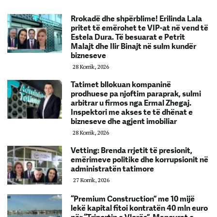
Rrokadë dhe shpërblime! Erilinda Lala
pritet të emërohet te VIP-at në vend të
Estela Dura. Të besuarat e Petrit
Malajt dhe Ilir Binajt në sulm kundër
bizneseve
28 Korrik, 2026
Tatimet bllokuan kompaninë
prodhuese pa njoftim paraprak, sulmi
arbitrar u firmos nga Ermal Zhegaj.
Inspektori me akses te të dhënat e
bizneseve dhe agjent imobiliar
28 Korrik, 2026
Vetting: Brenda rrjetit të presionit,
emërimeve politike dhe korrupsionit në
administratën tatimore
27 Korrik, 2026
“Premium Construction” me 10 mijë
lekë kapital fitoi kontratën 40 mln euro