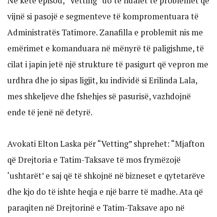
Në këtë episod, “Vetting” do të ndalet te problemet që
vijnë si pasojë e segmenteve të kompromentuara të
Administratës Tatimore. Zanafilla e problemit nis me
emërimet e komanduara në mënyrë të paligjshme, të
cilat i japin jetë një strukture të pasigurt që vepron me
urdhra dhe jo sipas ligjit, ku individë si Erilinda Lala,
mes shkeljeve dhe fshehjes së pasurisë, vazhdojnë
ende të jenë në detyrë.
Avokati Elton Laska për “Vetting” shprehet: “Mjafton
që Drejtoria e Tatim-Taksave të mos frymëzojë
‘ushtarët’ e saj që të shkojnë në bizneset e qytetarëve
dhe kjo do të ishte heqja e një barre të madhe. Ata që
paraqiten në Drejtorinë e Tatim-Taksave apo në