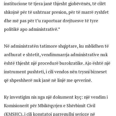
institucione të tjera janë thjesht gjobëvënës, të cilët
shkojnë për të ushtruar presion, për të marrë ryshfet
dhe më pas për t’u raportuar drejtuesve të tyre
politikë apo administrativë.”
Në administratën tatimore shqiptare, ku mblidhen të
ardhurat e shtetit, vendimmarrja administrative nuk
është thjesht një procedurë burokratike. Ajo është një
instrument pushteti, i cili vendos nën trysni bizneset
që shpeshherë nuk janë në linjë me qeverinë.
Ky investigim nis nga një dokument kyç: një vendim i
Komisionerit për Mbikëqyrjen e Shërbimit Civil
(KMSHC), i cili konstatoi parregullsi serioze në