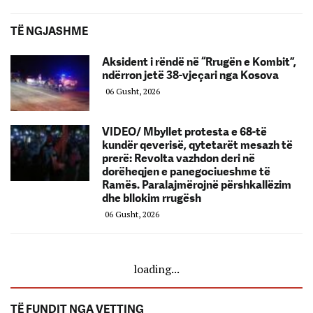
TË NGJASHME
Aksident i rëndë në “Rrugën e Kombit”,
ndërron jetë 38-vjeçari nga Kosova
06 Gusht, 2026
VIDEO/ Mbyllet protesta e 68-të
kundër qeverisë, qytetarët mesazh të
prerë: Revolta vazhdon deri në
dorëheqjen e panegociueshme të
Ramës. Paralajmërojnë përshkallëzim
dhe bllokim rrugësh
06 Gusht, 2026
loading...
TË FUNDIT NGA VETTING