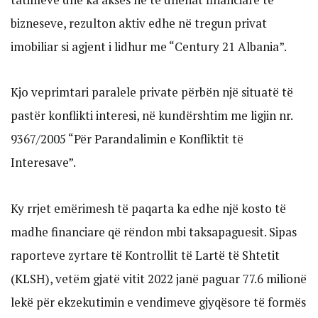
bizneseve, rezulton aktiv edhe në tregun privat
imobiliar si agjent i lidhur me “Century 21 Albania”.
Kjo veprimtari paralele private përbën një situatë të
pastër konflikti interesi, në kundërshtim me ligjin nr.
9367/2005 “Për Parandalimin e Konfliktit të
Interesave”.
Ky rrjet emërimesh të paqarta ka edhe një kosto të
madhe financiare që rëndon mbi taksapaguesit. Sipas
raporteve zyrtare të Kontrollit të Lartë të Shtetit
(KLSH), vetëm gjatë vitit 2022 janë paguar 77.6 milionë
lekë për ekzekutimin e vendimeve gjyqësore të formës