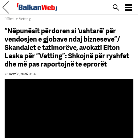
Fillimi
>
Vetting
“Nëpunësit përdoren si ‘ushtarë’ për
vendosjen e gjobave ndaj bizneseve”/
Skandalet e tatimorëve, avokati Elton
Laska për “Vetting”: Shkojnë për ryshfet
dhe më pas raportojnë te eprorët
28 Korrik, 2026 08:40