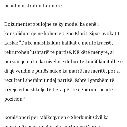
në administratën tatimore.
Dokumentet zbulojnë se ky model ka qenë i
konsoliduar që në kohën e Ceno Klosit. Sipas avokatit
Laska: “Duke anashkaluar hallkat e meritokracisë,
rekrutohen ‘ushtarë’ të partisë. Në këtë mënyrë, ai
person që nuk e ka nivelin e duhur të kualifikimit dhe e
di që vendin e punës nuk e ka marrë me meritë, por si
rezultat i shërbimit ndaj partisë, është i gatshëm të
kryejë edhe shkelje të tjera për të qëndruar në atë
pozicion.”
Komisioneri për Mbikëqyrjen e Shërbimit Civil ka
marrë në shqyrtim dosjet e zyrtarëve Gjergji