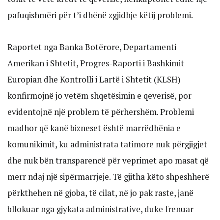
pafuqishmëri për t’i dhënë zgjidhje këtij problemi.
Raportet nga Banka Botërore, Departamenti
Amerikan i Shtetit, Progres-Raporti i Bashkimit
Europian dhe Kontrolli i Lartë i Shtetit (KLSH)
konfirmojnë jo vetëm shqetësimin e qeverisë, por
evidentojnë një problem të përhershëm. Problemi
madhor që kanë bizneset është marrëdhënia e
komunikimit, ku administrata tatimore nuk përgjigjet
dhe nuk bën transparencë për veprimet apo masat që
merr ndaj një sipërmarrjeje. Të gjitha këto shpeshherë
përkthehen në gjoba, të cilat, në jo pak raste, janë
bllokuar nga gjykata administrative, duke frenuar