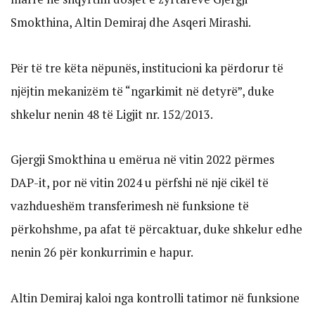
Smokthina, Altin Demiraj dhe Asqeri Mirashi.
Për të tre këta nëpunës, institucioni ka përdorur të
njëjtin mekanizëm të “ngarkimit në detyrë”, duke
shkelur nenin 48 të Ligjit nr. 152/2013.
Gjergji Smokthina u emërua në vitin 2022 përmes
DAP-it, por në vitin 2024 u përfshi në një cikël të
vazhdueshëm transferimesh në funksione të
përkohshme, pa afat të përcaktuar, duke shkelur edhe
nenin 26 për konkurrimin e hapur.
Altin Demiraj kaloi nga kontrolli tatimor në funksione