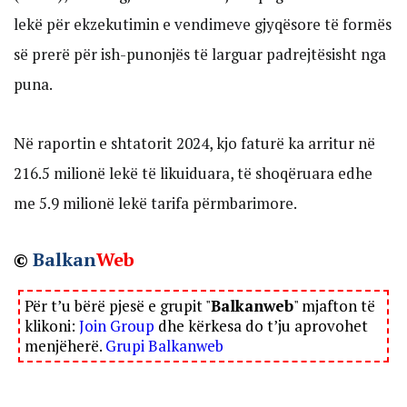
lekë për ekzekutimin e vendimeve gjyqësore të formës
së prerë për ish-punonjës të larguar padrejtësisht nga
puna.
Në raportin e shtatorit 2024, kjo faturë ka arritur në
216.5 milionë lekë të likuiduara, të shoqëruara edhe
me 5.9 milionë lekë tarifa përmbarimore.
©
Balkan
Web
Për t’u bërë pjesë e grupit "
Balkanweb
" mjafton të
klikoni:
Join Group
dhe kërkesa do t’ju aprovohet
menjëherë.
Grupi Balkanweb