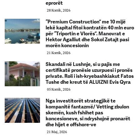
eprorët
28 Korrik, 2026
“Premium Construction” me 10 mijë
lekë kapital fitoi kontratën 40 mln euro
për “Triportin e Vlorës”. Manovrat e
Hektor Agalliut dhe Sokol Zotajt pasi
morën koncesionin
21 Korrik, 2026
Skandali në Lushnje, si u pajis me
certifikatë pronësie uzurpuesi i pronës
private. Roli i ish-kryebashkiakut Fatos
Tushe dhe kreut të ALUIZNI Evis Qyra
05 Korrik, 2026
Nga investitorët strategjikë te
kompanitë fantazmë/ Vetting zbulon
skemën, kush fshihet pas
koncesioneve, si ndryshojnë pronarët
dhe hijet e offshore-ve
21 Maj, 2026