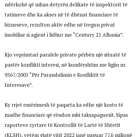
ndërkohë që mban detyrën delikate të inspektorit të
tatimeve dhe ka akses në të dhënat financiare të
bizneseve, rezulton aktiv edhe në tregun privat
imobiliar si agjent i lidhur me “Century 21 Albania”.
Kjo veprimtari paralele private përbën një situatë të
pastër konflikti interesi, në kundërshtim me ligjin nr.
9367/2005 “Për Parandalimin e Konfliktit të
Interesave”.
Ky rrjet emërimesh të paqarta ka edhe një kosto të
madhe financiare që rëndon mbi taksapaguesit. Sipas
raporteve zyrtare të Kontrollit të Lartë të Shtetit
(KLSH), vetëm gjatë vitit 2022 janë paguar 77.6 milionë