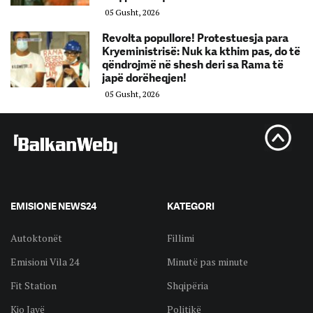
05 Gusht, 2026
Revolta popullore! Protestuesja para
Kryeministrisë: Nuk ka kthim pas, do të
qëndrojmë në shesh deri sa Rama të
japë dorëheqjen!
05 Gusht, 2026
EMISIONE NEWS24
KATEGORI
Autoktonët
Fillimi
Emisioni Vila 24
Minutë pas minute
Fit Station
Shqipëria
Kjo Javë
Politikë