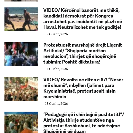
VIDEO/ Kërcënoi banorët me thikë,
kandidati demokrat për Kongres
arrestohet pas incidentit në plazh në
Havai. Neutralizohet me tek goditje!
05 Gusht, 2026
Protestuesit marshojnë drejt Liqenit
Artificial/ “Shqipëria meriton
revolucion”, thirrjet që shoqërojnë
tubimin: Poshtë diktatura!
05 Gusht, 2026
VIDEO/ Revolta në ditën e 67! “Nesër
më shumë”, mbyllen fjalimet para
Kryeministrisë, protestuesit nisin
marshimin
05 Gusht, 2026
“Pedagogë që i shërbejnë pushtetit!”/
Aktivistja thirrje studentëve nga
protesta: Bashkohuni, të ndërtojmë
Shqipërinë që duam