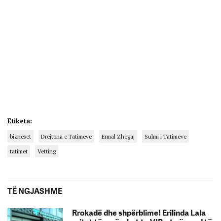
Etiketa:
bizneset
Drejtoria e Tatimeve
Ermal Zhegaj
Sulmi i Tatimeve
tatimet
Vetting
TË NGJASHME
Rrokadë dhe shpërblime! Erilinda Lala