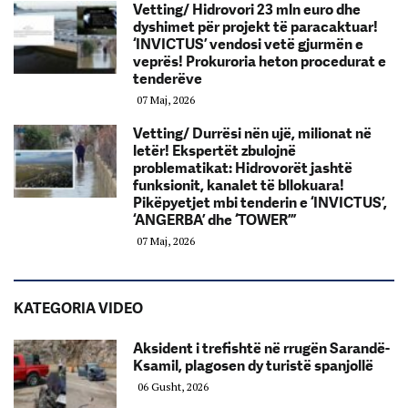
Vetting/ Hidrovori 23 mln euro dhe
dyshimet për projekt të paracaktuar!
‘INVICTUS’ vendosi vetë gjurmën e
veprës! Prokuroria heton procedurat e
tenderëve
07 Maj, 2026
Vetting/ Durrësi nën ujë, milionat në
letër! Ekspertët zbulojnë
problematikat: Hidrovorët jashtë
funksionit, kanalet të bllokuara!
Pikëpyetjet mbi tenderin e ‘INVICTUS’,
‘ANGERBA’ dhe ‘TOWER’”
07 Maj, 2026
KATEGORIA VIDEO
Aksident i trefishtë në rrugën Sarandë-
Ksamil, plagosen dy turistë spanjollë
06 Gusht, 2026