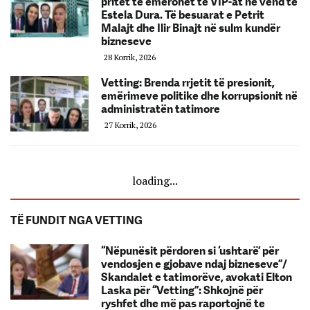
pritet të emërohet te VIP-at në vend të
Estela Dura. Të besuarat e Petrit
Malajt dhe Ilir Binajt në sulm kundër
bizneseve
28 Korrik, 2026
Vetting: Brenda rrjetit të presionit,
emërimeve politike dhe korrupsionit në
administratën tatimore
27 Korrik, 2026
loading...
TË FUNDIT NGA VETTING
“Nëpunësit përdoren si ‘ushtarë’ për
vendosjen e gjobave ndaj bizneseve”/
Skandalet e tatimorëve, avokati Elton
Laska për “Vetting”: Shkojnë për
ryshfet dhe më pas raportojnë te