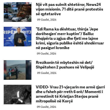
Një vit pas sulmit shtetëror, News24
vijon misionin. 71 ditë pranë protestës
së qytetarëve
09 Gusht, 2026
“Edi Rama ka dështuar, thirrja ‘Jepe
dorëheqjen’ merr kuptim”/ Balliu:
Shqipëria u zgjua dhe fjeti me lajme
krimi, siguria publike është shndërruar
në pasiguri kronike
09 Gusht, 2026
Rrezikonin të mbyteshin në det/
Shpëtohen 2 pushues në Velipojë
09 Gusht, 2026
VIDEO- Vrau 21-vjeçarin me armë zjarri
dhe u fsheh për rreth 6 orë/ Momenti i
arrestimit të Kristjan Sterjos pranë
mitropolisë në Korçë
09 Gusht, 2026