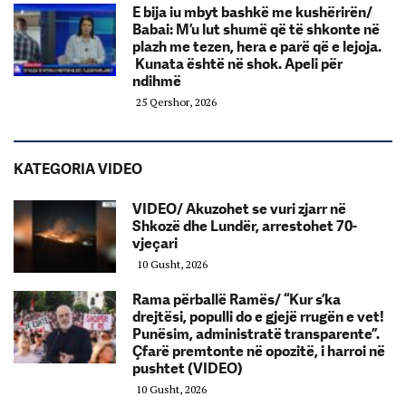
E bija iu mbyt bashkë me kushërirën/
Babai: M’u lut shumë që të shkonte në
plazh me tezen, hera e parë që e lejoja.
Kunata është në shok. Apeli për
ndihmë
25 Qershor, 2026
KATEGORIA VIDEO
VIDEO/ Akuzohet se vuri zjarr në
Shkozë dhe Lundër, arrestohet 70-
vjeçari
10 Gusht, 2026
Rama përballë Ramës/ “Kur s’ka
drejtësi, populli do e gjejë rrugën e vet!
Punësim, administratë transparente”.
Çfarë premtonte në opozitë, i harroi në
pushtet (VIDEO)
10 Gusht, 2026