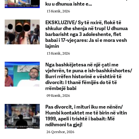
ku u dhunua ishte e…
13 Korrik, 2026
EKSKLUZIVE/ Sy të nxirë, flokë të
shkulur dhe shenja në trup! U dhunua
barbarisht nga 3 adoleshente, flet
babai i 17-vjeçares: Ja si e mora vesh
lajmin
13 Korrik, 2026
Nga bashkëjetesa në një çati me
vjehrrën, te puna e ish-bashkëshortes/
Burri rrëfen historinë e vështirë të
divorcit: I thanë fëmijës do të të
rrëmbejë babi
09 Korrik, 2026
Pas divorcit, i mituri iku me nënën/
Humbi kontaktet me të birin në vitin
1999, apeli i trishtë i babait: Më
ndihmoni ta gjej!
26 Qershor, 2026