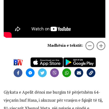
Madhësia e tekstit:
Gjykata e Apelit dënoi me burgim të përjetshëm 64-
vjeçarin Isuf Hasa, i akuzuar për vrasjen e fqinjit të tij,
81-vjeçarit Xhemal Meta, një ngjarje e rëndë e