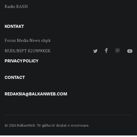
Radio RASH
KONTAKT
Focus Media News shpk
NUIS/NIPT K21909002K
PRIVACY POLICY
CONTACT
REDAKSIA@BALKANWEB.COM
© 2026 BalkanWeb. Të gjitha të drejtat e rezervuara.