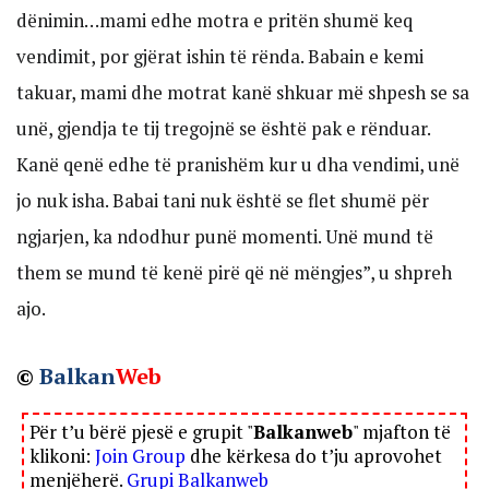
dënimin…mami edhe motra e pritën shumë keq
vendimit, por gjërat ishin të rënda. Babain e kemi
takuar, mami dhe motrat kanë shkuar më shpesh se sa
unë, gjendja te tij tregojnë se është pak e rënduar.
Kanë qenë edhe të pranishëm kur u dha vendimi, unë
jo nuk isha. Babai tani nuk është se flet shumë për
ngjarjen, ka ndodhur punë momenti. Unë mund të
them se mund të kenë pirë që në mëngjes”, u shpreh
ajo.
©
Balkan
Web
Për t’u bërë pjesë e grupit "
Balkanweb
" mjafton të
klikoni:
Join Group
dhe kërkesa do t’ju aprovohet
menjëherë.
Grupi Balkanweb