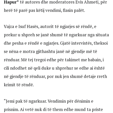
Hapur”
të autores dhe moderatores Evis Ahmeti, për
herë të parë pas këtij vendimi, flasin palët.
Vajza e Isuf Hasës, autorit të ngjarjes së rëndë, e
prekur u shpreh se janë shumë të ngarkuar nga situata
dhe pesha e rëndë e ngjarjes. Gjatë intervistës, theksoi
se nëna e motra gjithashtu janë në gjendje më të
rënduar. Më tej tregoi edhe për takimet me babain, i
cili ndodhet në qeli duke u shprehur se edhe ai është
në gjendje të rënduar, por nuk jen shumë detaje rreth
krimit të rëndë.
“Jemi pak të ngarkuar. Vendimin për dënimin e
prisnim. Ai vetë nuk di të them edhe mund ta priste