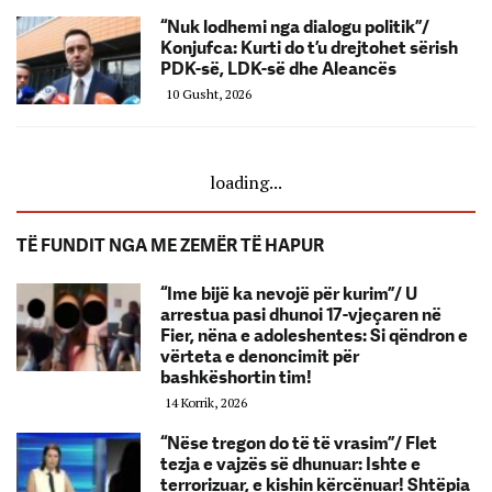
“Nuk lodhemi nga dialogu politik”/
Konjufca: Kurti do t’u drejtohet sërish
PDK-së, LDK-së dhe Aleancës
10 Gusht, 2026
loading...
TË FUNDIT NGA ME ZEMËR TË HAPUR
“Ime bijë ka nevojë për kurim”/ U
arrestua pasi dhunoi 17-vjeçaren në
Fier, nëna e adoleshentes: Si qëndron e
vërteta e denoncimit për
bashkëshortin tim!
14 Korrik, 2026
“Nëse tregon do të të vrasim”/ Flet
tezja e vajzës së dhunuar: Ishte e
terrorizuar, e kishin kërcënuar! Shtëpia