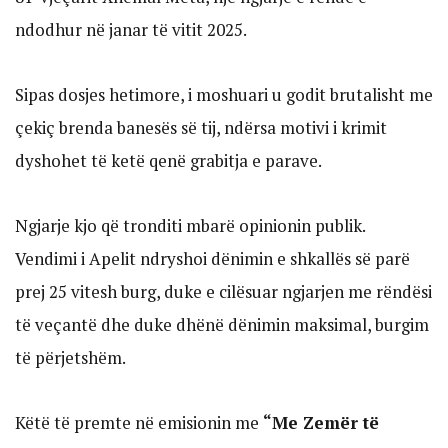
ndodhur në janar të vitit 2025.
Sipas dosjes hetimore, i moshuari u godit brutalisht me
çekiç brenda banesës së tij, ndërsa motivi i krimit
dyshohet të ketë qenë grabitja e parave.
Ngjarje kjo që tronditi mbarë opinionin publik.
Vendimi i Apelit ndryshoi dënimin e shkallës së parë
prej 25 vitesh burg, duke e cilësuar ngjarjen me rëndësi
të veçantë dhe duke dhënë dënimin maksimal, burgim
të përjetshëm.
Këtë të premte në emisionin me
“Me Zemër të