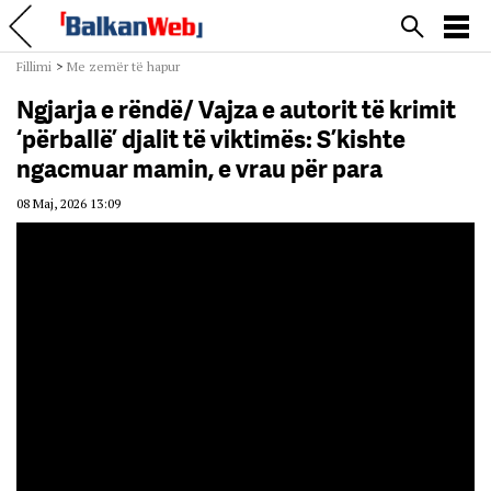
Fillimi
>
Me zemër të hapur
Ngjarja e rëndë/ Vajza e autorit të krimit
‘përballë’ djalit të viktimës: S’kishte
ngacmuar mamin, e vrau për para
08 Maj, 2026 13:09