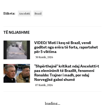
Etiketa:
Ancelotti
Brazil
TË NGJASHME
VIDEO/ Moti i keq në Brazil, vendi
goditet nga erëra të forta, raportohet
për 5 viktima
30 Korrik, 2026
“Shpërthejnë” kritikat ndaj Ancelotti-t
pas eleminimit të Brazilit, fenomeni
Ronaldo: Trajner i madh, por ndaj
Norvegjisë gaboi shumë
07 Korrik, 2026
loading...