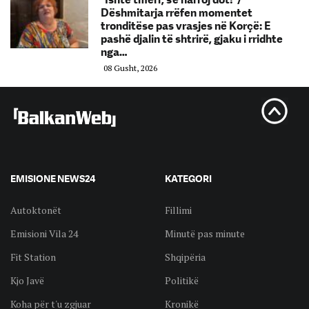
Dëshmitarja rrëfen momentet
tronditëse pas vrasjes në Korçë: E
pashë djalin të shtrirë, gjaku i rridhte
nga…
08 Gusht, 2026
EMISIONE NEWS24
KATEGORI
Autoktonët
Fillimi
Emisioni Vila 24
Minutë pas minute
Fit Station
Shqipëria
Kjo Javë
Politikë
Koha për t'u zgjuar
Kronikë