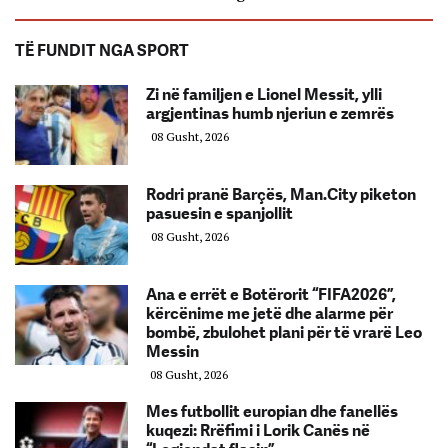
TË FUNDIT NGA SPORT
Zi në familjen e Lionel Messit, ylli
argjentinas humb njeriun e zemrës
08 Gusht, 2026
Rodri pranë Barçës, Man.City piketon
pasuesin e spanjollit
08 Gusht, 2026
Ana e errët e Botërorit “FIFA2026”,
kërcënime me jetë dhe alarme për
bombë, zbulohet plani për të vrarë Leo
Messin
08 Gusht, 2026
Mes futbollit europian dhe fanellës
kuqezi: Rrëfimi i Lorik Canës në