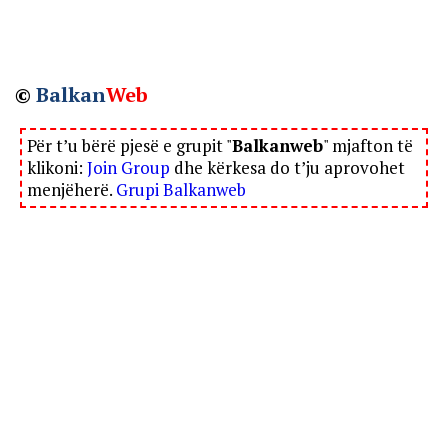
©
Balkan
Web
Për t’u bërë pjesë e grupit "
Balkanweb
" mjafton të
klikoni:
Join Group
dhe kërkesa do t’ju aprovohet
menjëherë.
Grupi Balkanweb