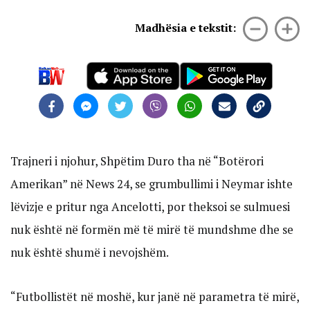
Madhësia e tekstit:
Trajneri i njohur, Shpëtim Duro tha në “Botërori
Amerikan” në News 24, se grumbullimi i Neymar ishte
lëvizje e pritur nga Ancelotti, por theksoi se sulmuesi
nuk është në formën më të mirë të mundshme dhe se
nuk është shumë i nevojshëm.
“Futbollistët në moshë, kur janë në parametra të mirë,