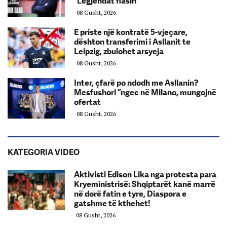
“Legjendat flasin”
08 Gusht, 2026
E priste një kontratë 5-vjeçare,
dështon transferimi i Asllanit te
Leipzig, zbulohet arsyeja
08 Gusht, 2026
Inter, çfarë po ndodh me Asllanin?
Mesfushori “ngec në Milano, mungojnë
ofertat
08 Gusht, 2026
KATEGORIA VIDEO
Aktivisti Edison Lika nga protesta para
Kryeministrisë: Shqiptarët kanë marrë
në dorë fatin e tyre, Diaspora e
gatshme të kthehet!
08 Gusht, 2026