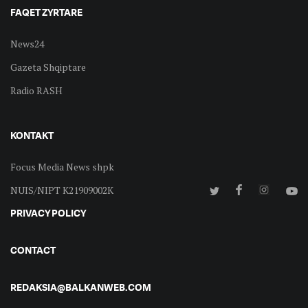
FAQET ZYRTARE
News24
Gazeta Shqiptare
Radio RASH
KONTAKT
Focus Media News shpk
NUIS/NIPT K21909002K
PRIVACY POLICY
CONTACT
REDAKSIA@BALKANWEB.COM