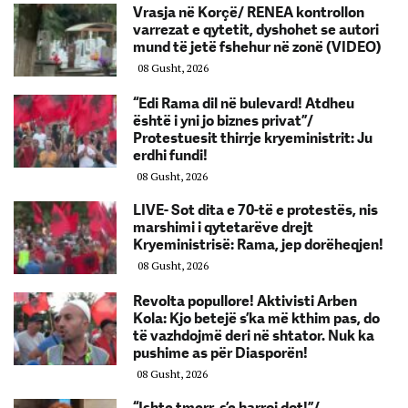
Vrasja në Korçë/ RENEA kontrollon
varrezat e qytetit, dyshohet se autori
mund të jetë fshehur në zonë (VIDEO)
08 Gusht, 2026
“Edi Rama dil në bulevard! Atdheu
është i yni jo biznes privat”/
Protestuesit thirrje kryeministrit: Ju
erdhi fundi!
08 Gusht, 2026
LIVE- Sot dita e 70-të e protestës, nis
marshimi i qytetarëve drejt
Kryeministrisë: Rama, jep dorëheqjen!
08 Gusht, 2026
Revolta popullore! Aktivisti Arben
Kola: Kjo betejë s’ka më kthim pas, do
të vazhdojmë deri në shtator. Nuk ka
pushime as për Diasporën!
08 Gusht, 2026
“Ishte tmerr, s’e harroj dot!”/