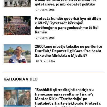
qytetarëve, jo mbi debatet politike
07 Gusht, 2026
Protesta kundër qeverisë hyn në ditën
e 69-të/ Qytetarët kërkojnë
dorëheqjen e panegociueshme të Edi
Ramës
07 Gusht, 2026
2800 tonë mbetje toksike në periferi të
Durrësit/ Deputeti Igli Cara: Pse hesht
Sako dhe Ministria e Mjedisit?
07 Gusht, 2026
KATEGORIA VIDEO
“Bashkitë që rrezikojnë shkrirjen u
frymëzuan nga revolta në Tiranë”/
Mentor Kikia: “Territorialja” po
trajtohet si hartë elektorale. Protesta