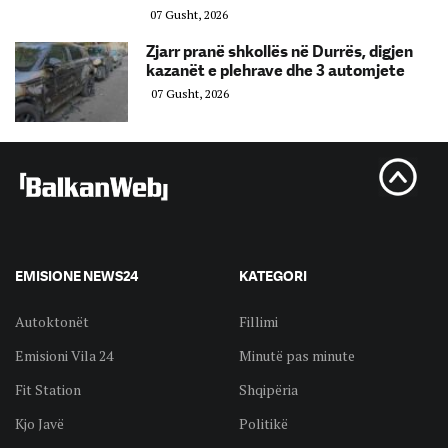
07 Gusht, 2026
Zjarr pranë shkollës në Durrës, digjen
kazanët e plehrave dhe 3 automjete
07 Gusht, 2026
EMISIONE NEWS24
KATEGORI
Autoktonët
Fillimi
Emisioni Vila 24
Minutë pas minute
Fit Station
Shqipëria
Kjo Javë
Politikë