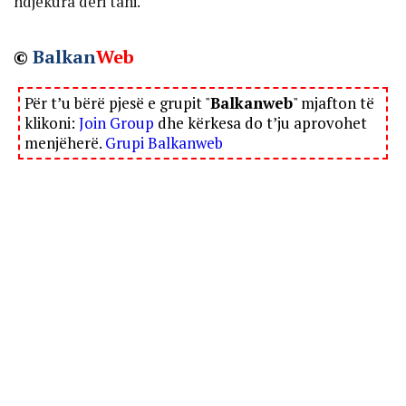
ndjekura deri tani.
©
Balkan
Web
Për t’u bërë pjesë e grupit "
Balkanweb
" mjafton të
klikoni:
Join Group
dhe kërkesa do t’ju aprovohet
menjëherë.
Grupi Balkanweb