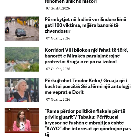
fenomen unik në histori
07 Gusht, 2026
Përmbytjet në Indinë verilindore lënë
gati 100 viktima, mijëra banorë të
zhvendosur
07 Gusht, 2026
Korridori VIII bllokon një fshat të tërë,
banorët e Mirakës paralajmërojnë
protestë: Rruga e re po na izolon!
07 Gusht, 2026
Përkujtohet Teodor Keko/ Gruaja që i
kushtoi poezitë: Së afërmi një antologji
me veprat e Dorit
07 Gusht, 2026
“Rama përdor politikën fiskale për të
privilegjuarit”/ Tabaku: Përfituesi
kryesor në fushën e mbrojtjes është
“KAYO” dhe interesat që qëndrojnë pas
tij