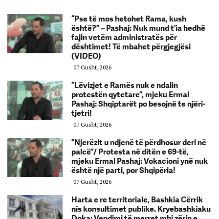
“Pse të mos hetohet Rama, kush
është?” – Pashaj: Nuk mund t’ia hedhë
fajin vetëm administratës për
dështimet! Të mbahet përgjegjësi
(VIDEO)
07 Gusht, 2026
“Lëvizjet e Ramës nuk e ndalin
protestën qytetare”, mjeku Ermal
Pashaj: Shqiptarët po besojnë te njëri-
tjetri!
07 Gusht, 2026
“Njerëzit u ndjenë të përdhosur deri në
palcë”/ Protesta në ditën e 69-të,
mjeku Ermal Pashaj: Vokacioni ynë nuk
është një parti, por Shqipëria!
07 Gusht, 2026
Harta e re territoriale, Bashkia Cërrik
nis konsultimet publike. Kryebashkiaku
Doka: Vendimi të merret mbi zërin e