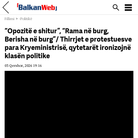
Fillimi
>
-Politikë
“Opozitë e shitur”, “Rama në burg,
Berisha në burg”/ Thirrjet e protestuesve
para Kryeministrisë, qytetarët ironizojnë
klasën politike
03 Qershor, 2026 19:16