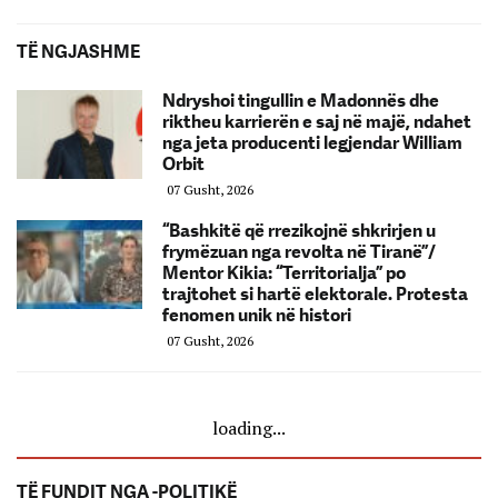
TË NGJASHME
Ndryshoi tingullin e Madonnës dhe
riktheu karrierën e saj në majë, ndahet
nga jeta producenti legjendar William
Orbit
07 Gusht, 2026
“Bashkitë që rrezikojnë shkrirjen u
frymëzuan nga revolta në Tiranë”/
Mentor Kikia: “Territorialja” po
trajtohet si hartë elektorale. Protesta
fenomen unik në histori
07 Gusht, 2026
loading...
TË FUNDIT NGA -POLITIKË