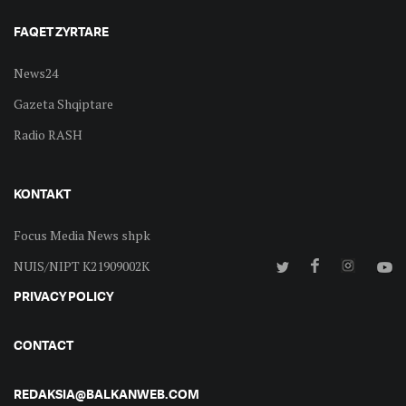
FAQET ZYRTARE
News24
Gazeta Shqiptare
Radio RASH
KONTAKT
Focus Media News shpk
NUIS/NIPT K21909002K
PRIVACY POLICY
CONTACT
REDAKSIA@BALKANWEB.COM