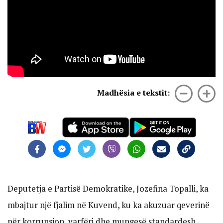
Madhësia e tekstit:
Deputetja e Partisë Demokratike, Jozefina Topalli, ka
mbajtur një fjalim në Kuvend, ku ka akuzuar qeverinë
për korrupsion, varfëri dhe mungesë standardesh