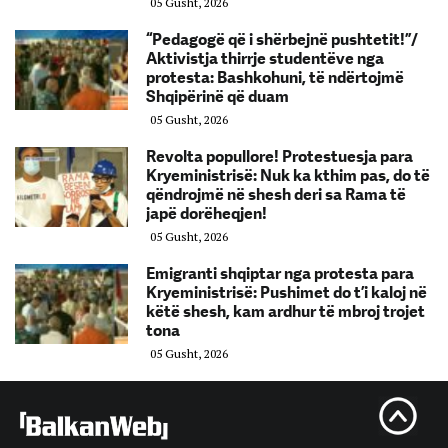
05 Gusht, 2026
“Pedagogë që i shërbejnë pushtetit!”/
Aktivistja thirrje studentëve nga
protesta: Bashkohuni, të ndërtojmë
Shqipërinë që duam
05 Gusht, 2026
Revolta popullore! Protestuesja para
Kryeministrisë: Nuk ka kthim pas, do të
qëndrojmë në shesh deri sa Rama të
japë dorëheqjen!
05 Gusht, 2026
Emigranti shqiptar nga protesta para
Kryeministrisë: Pushimet do t’i kaloj në
këtë shesh, kam ardhur të mbroj trojet
tona
05 Gusht, 2026