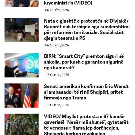
kryeministrin (VIDEO)
06 Gusht, 2026
Nata e gjashtë e protestës në Divjakë/
Banorët nuk tërhiqen nga kundërshtimi
për reformën territoriale. Socialistët
djegin teserat e PS
06 Gusht, 2026
BIRN: “Smart City” premton siguri në
shkolla, por kush e garanton sigurinë
nga kamerat?
06 Gusht, 2026
Senati amerikan konfirmon Eric Wendt
si ambasador të ri në Shqipëri, pritet
firmosja nga Trump
06 Gusht, 2026
VIDEO/ Mbyllet protesta e 67 kundër
qeverisë! “Nesër më shumë”, qytetarët
të vendosur: Rama jep dorëheqjen,
Shqipëria kërkon revolucion