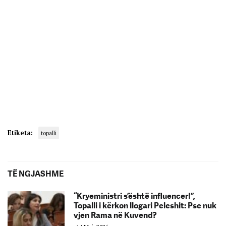
Etiketa:
topalli
TË NGJASHME
“Kryeministri s’është influencer!”,
Topalli i kërkon llogari Peleshit: Pse nuk
vjen Rama në Kuvend?