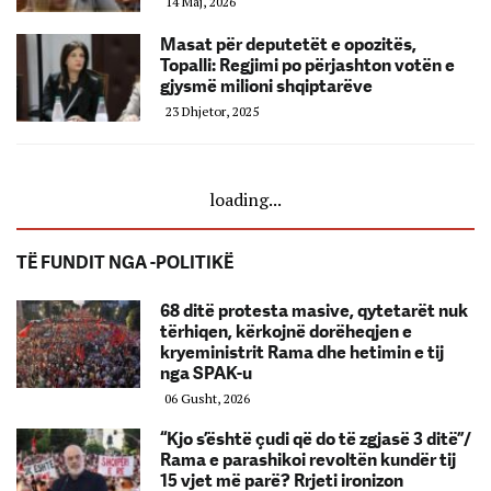
14 Maj, 2026
Masat për deputetët e opozitës,
Topalli: Regjimi po përjashton votën e
gjysmë milioni shqiptarëve
23 Dhjetor, 2025
loading...
TË FUNDIT NGA -POLITIKË
68 ditë protesta masive, qytetarët nuk
tërhiqen, kërkojnë dorëheqjen e
kryeministrit Rama dhe hetimin e tij
nga SPAK-u
06 Gusht, 2026
“Kjo s’është çudi që do të zgjasë 3 ditë”/
Rama e parashikoi revoltën kundër tij
15 vjet më parë? Rrjeti ironizon