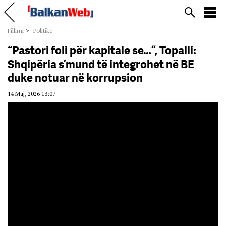
Fillimi
>
-Politikë
“Pastori foli për kapitale se…”, Topalli:
Shqipëria s’mund të integrohet në BE
duke notuar në korrupsion
14 Maj, 2026 13:07