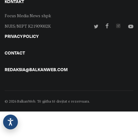
KONTAKT
Focus Media News shpk
NUIS/NIPT K21909002K
PRIVACY POLICY
CONTACT
REDAKSIA@BALKANWEB.COM
© 2026 BalkanWeb. Të gjitha të drejtat e rezervuara.
©