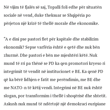
Në vijim të fjalës së saj, Topalli foli edhe për situatën
sociale në vend, duke theksuar se Shqipëria po
përjeton një krizë të thellë morale dhe ekonomike.
“A e dini pse pastori flet për kapitale dhe stabilizim
ekonomik? Sepse varfëria është e qetë dhe nuk bën
zhurmë. Dhe pastori e bën me mjeshtëri këtë. Nuk
mund të rri pa thënë se PD ka qen promotori kryeso ri
integrimit të vendit në institucionet e BE. Ka qenë PD
që ka bërë lidhjen e fatit me perëndimin, me BE dhe
me NATO-n të këtij vendi. Integrimi në BE nuk është
slogan, por transformim i thellë i shoqërisë dhe shtetit.
Askush nuk mund të ndërtojë një demokraci euripiane