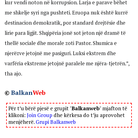
kur vendi noton në korrupsion. Larja e parave bëhet
me shkelje syri nga pushteti. Eruopa nuk është kurrë
destinacion demokratik, por standard drejtësie dhe
lirie para ligjit. Shqipëria jonë sot jeton një dramë të
thellë sociale dhe morale zoti Pastor. Shumica e
njerëzve jetojnë me pasiguri. Luksi ekstrem dhe
varfëria ekstreme jetojnë paralele me njëra-tjetrën.”,
tha ajo.
©
Balkan
Web
Për t’u bërë pjesë e grupit "
Balkanweb
" mjafton të
klikoni:
Join Group
dhe kërkesa do t’ju aprovohet
menjëherë.
Grupi Balkanweb