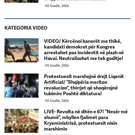
05 Gusht, 2026
KATEGORIA VIDEO
VIDEO/ Kërcënoi banorët me thikë,
kandidati demokrat për Kongres
arrestohet pas incidentit në plazh në
Havai. Neutralizohet me tek goditje!
05 Gusht, 2026
Protestuesit marshojnë drejt Liqenit
Artificial/ “Shqipëria meriton
revolucion”, thirrjet që shoqërojnë
tubimin: Poshtë diktatura!
05 Gusht, 2026
LIVE- Revolta në ditën e 67! “Nesër më
shumë”, mbyllen fjalimet para
Kryeministrisë, protestuesit nisin
marshimin