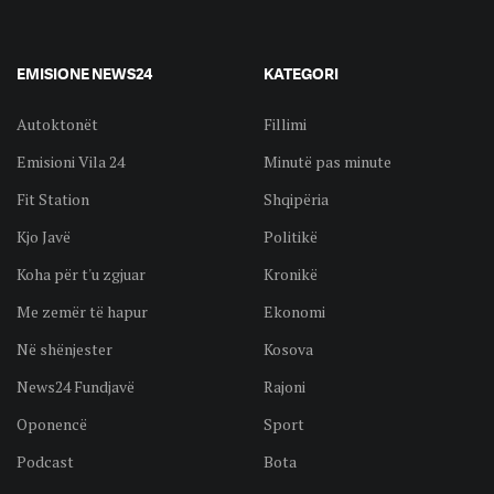
EMISIONE NEWS24
KATEGORI
Autoktonët
Fillimi
Emisioni Vila 24
Minutë pas minute
Fit Station
Shqipëria
Kjo Javë
Politikë
Koha për t'u zgjuar
Kronikë
Me zemër të hapur
Ekonomi
Në shënjester
Kosova
News24 Fundjavë
Rajoni
Oponencë
Sport
Podcast
Bota