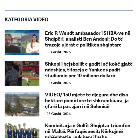
KATEGORIA VIDEO
Eric P. Wendt ambasador i SHBA-ve në
Shqipëri, analisti Ben Andoni: Do të
trazojë ujërat e politikës shqiptare
06 Gusht, 2026
Shkopi i bejsbollit e goditi në kokë gjatë
ndeshjes, tifozeja e Yankees padit
stadiumin për 10 milionë dollarë
06 Gusht, 2026
VIDEO/ 150 mjete të djegura dhe disa
hektarë pemëtore të shkrumbuara, ja
çfarë la pas zjarri në Selenicë
06 Gusht, 2026
Kombëtarja e Golfit Shqiptar triumfon
në Maltë. Përfaqësuesit: Kërkojmë
mbështetje, nuk kemi fusha