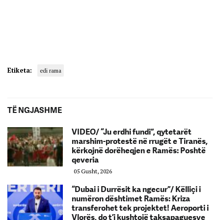
Etiketa:
edi rama
TË NGJASHME
VIDEO/ “Ju erdhi fundi”, qytetarët
marshim-protestë në rrugët e Tiranës,
kërkojnë dorëheqjen e Ramës: Poshtë
qeveria
05 Gusht, 2026
“Dubai i Durrësit ka ngecur”/ Këlliçi i
numëron dështimet Ramës: Kriza
transferohet tek projektet! Aeroporti i
Vlorës, do t’i kushtojë taksapaguesve