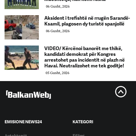
06 Gusht, 2026
Aksident i trefishtë në rrugën Sarandë-
Ksamil, plagosen dy turistë spanjollë
06 Gusht, 2026
VIDEO/ Kërcënoi banorët me thikë,
kandidati demokrat për Kongres
arrestohet pas incidentit në plazh në
Havai. Neutralizohet me tek goditje!
05 Gusht, 2026
EMISIONE NEWS24
KATEGORI
Autoktonët
Fillimi