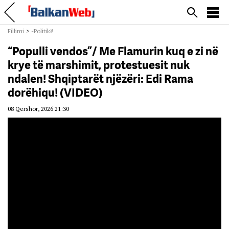
Fillimi
>
-Politikë
“Populli vendos”/ Me Flamurin kuq e zi në
krye të marshimit, protestuesit nuk
ndalen! Shqiptarët njëzëri: Edi Rama
dorëhiqu! (VIDEO)
08 Qershor, 2026 21:30