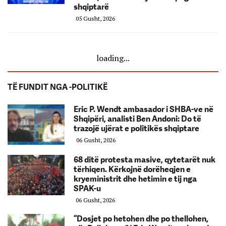
shqiptarë
05 Gusht, 2026
loading...
TË FUNDIT NGA -POLITIKË
Eric P. Wendt ambasador i SHBA-ve në
Shqipëri, analisti Ben Andoni: Do të
trazojë ujërat e politikës shqiptare
06 Gusht, 2026
68 ditë protesta masive, qytetarët nuk
tërhiqen. Kërkojnë dorëheqjen e
kryeministrit dhe hetimin e tij nga
SPAK-u
06 Gusht, 2026
“Dosjet po hetohen dhe po thellohen,