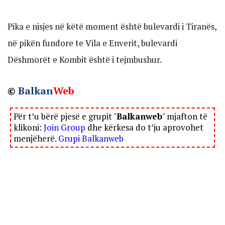
Pika e nisjes në këtë moment është bulevardi i Tiranës,
në pikën fundore te Vila e Enverit, bulevardi
Dëshmorët e Kombit është i tejmbushur.
©
Balkan
Web
Për t’u bërë pjesë e grupit "
Balkanweb
" mjafton të
klikoni:
Join Group
dhe kërkesa do t’ju aprovohet
menjëherë.
Grupi Balkanweb