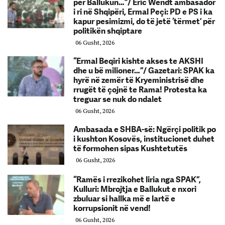
për Ballukun…”/ Eric Wendt ambasador
i ri në Shqipëri, Ermal Peçi: PD e PS i ka
kapur pesimizmi, do të jetë ‘tërmet’ për
politikën shqiptare
06 Gusht, 2026
“Ermal Beqiri kishte akses te AKSHI
dhe u bë milioner…”/ Gazetari: SPAK ka
hyrë në zemër të Kryeministrisë dhe
rrugët të çojnë te Rama! Protesta ka
treguar se nuk do ndalet
06 Gusht, 2026
Ambasada e SHBA-së: Ngërçi politik po
i kushton Kosovës, institucionet duhet
të formohen sipas Kushtetutës
06 Gusht, 2026
“Ramës i rrezikohet liria nga SPAK”,
Kulluri: Mbrojtja e Ballukut e nxori
zbuluar si hallka më e lartë e
korrupsionit në vend!
06 Gusht, 2026