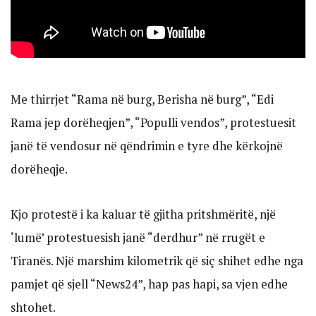
Me thirrjet “Rama në burg, Berisha në burg”, “Edi
Rama jep dorëheqjen”, “Populli vendos”, protestuesit
janë të vendosur në qëndrimin e tyre dhe kërkojnë
dorëheqje.
Kjo protestë i ka kaluar të gjitha pritshmëritë, një
‘lumë’ protestuesish janë “derdhur” në rrugët e
Tiranës. Një marshim kilometrik që siç shihet edhe nga
pamjet që sjell “News24”, hap pas hapi, sa vjen edhe
shtohet.