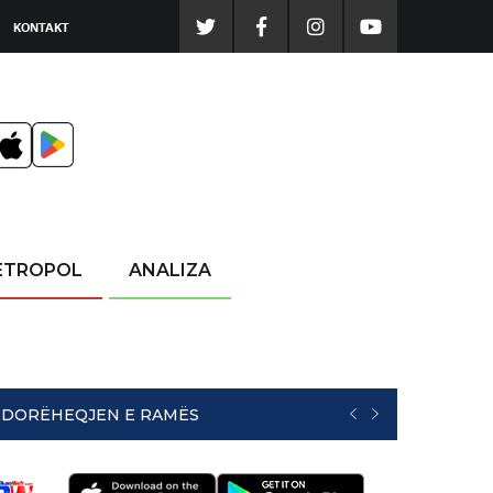
KONTAKT
ETROPOL
ANALIZA
NË DORËHEQJEN E RAMËS
PREVIOUS
NEXT