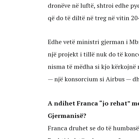
dronëve në luftë, shtroi edhe pyet
që do të diltë në treg në vitin 20
Edhe vetë ministri gjerman i Mbro
një projekt i tillë nuk do të kon
nisma të mëdha si kjo kërkojnë 
— një konsorcium si Airbus — dhe
A ndihet Franca “jo rehat” me
Gjermanisë?
Franca druhet se do të humbasë