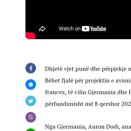
Dhjetë vjet punë dhe përpjekje 
Bëhet fjalë për projektin e avio
francez, të cilin Gjermania dhe
përfundimisht më 8 qershor 202
Nga Gjermania, Auron Dodi, anal