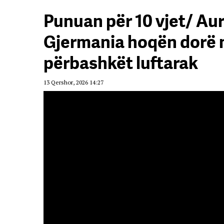
Punuan për 10 vjet/ Au
Gjermania hoqën dorë ng
përbashkët luftarak
13 Qershor, 2026 14:27