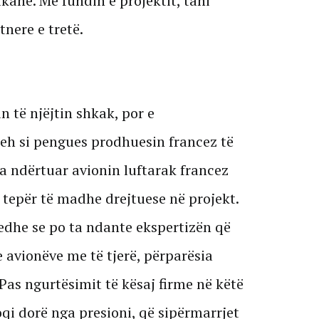
ane. Me fundin e projektit, tani
tnere e tretë.
të njëjtin shkak, por e
heh si pengues prodhuesin francez të
a ndërtuar avionin luftarak francez
ë tepër të madhe drejtuese në projekt.
edhe se po ta ndante ekspertizën që
 avionëve me të tjerë, përparësia
Pas ngurtësimit të kësaj firme në këtë
qi dorë nga presioni, që sipërmarrjet