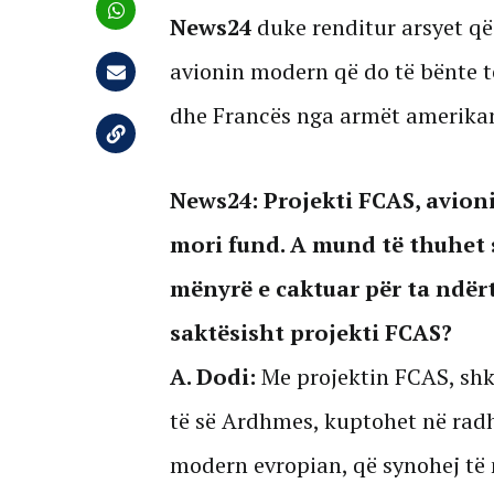
News24
duke renditur arsyet që
avionin modern që do të bënte 
dhe Francës nga armët amerika
News24: Projekti FCAS, avioni
mori fund. A mund të thuhet 
mënyrë e caktuar për ta ndërt
saktësisht projekti FCAS?
A. Dodi:
Me projektin FCAS, shk
të së Ardhmes, kuptohet në radh
modern evropian, që synohej të