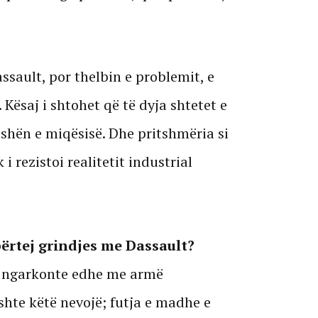
sault, por thelbin e problemit, e
Kësaj i shtohet që të dyja shtetet e
shën e miqësisë. Dhe pritshmëria si
i rezistoi realitetit industrial
përtej grindjes me Dassault?
ta ngarkonte edhe me armë
hte këtë nevojë; futja e madhe e