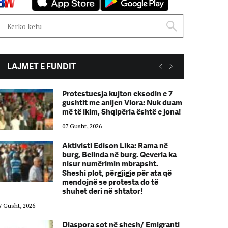
LAJMET E FUNDIT
Protestuesja kujton eksodin e 7
gushtit me anijen Vlora: Nuk duam
më të ikim, Shqipëria është e jona!
07 Gusht, 2026
Aktivisti Edison Lika: Rama në
burg, Belinda në burg. Qeveria ka
nisur numërimin mbrapsht.
Sheshi plot, përgjigje për ata që
mendojnë se protesta do të
shuhet deri në shtator!
7 Gusht, 2026
07 Gusht, 2026
Diaspora sot në shesh/ Emigranti