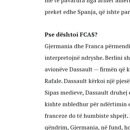
më të pavarura nga armët amerik
preket edhe Spanja, që ishte par
Pse dështoi FCAS?
Gjermania dhe Franca përmendin 
interpretojnë ndryshe. Berlini s
avionëve Dassault — firmën që k
Rafale. Dassault kërkoi një pjes
Sipas medieve, Dassault druhej 
kishte mbledhur për ndërtimin e
franceze do të humbiste shpejt. 
qëndrim, Gjermania, në fund, ho