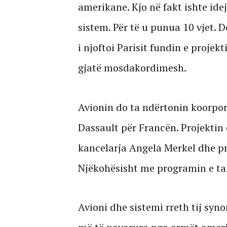
amerikane. Kjo në fakt ishte id
sistem. Për të u punua 10 vjet. D
i njoftoi Parisit fundin e projekt
gjatë mosdakordimesh.
Avionin do ta ndërtonin koorpo
Dassault për Francën. Projektin e
kancelarja Angela Merkel dhe 
Njëkohësisht me programin e ta
Avioni dhe sistemi rreth tij syn