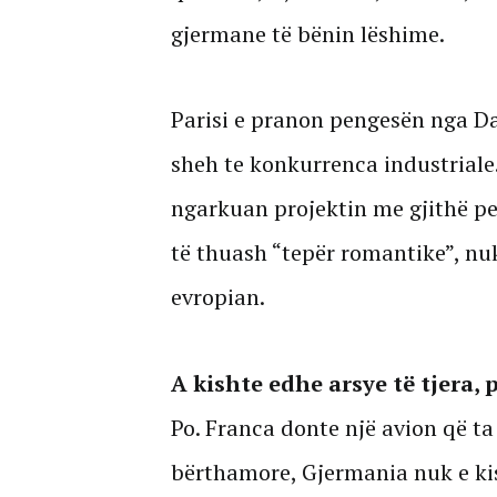
gjermane të bënin lëshime.
Parisi e pranon pengesën nga Das
sheh te konkurrenca industriale. 
ngarkuan projektin me gjithë pe
të thuash “tepër romantike”, nuk 
evropian.
A kishte edhe arsye të tjera, 
Po. Franca donte një avion që 
bërthamore, Gjermania nuk e kis