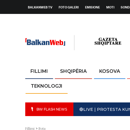
BALKANWEB TV
FOTO GALERI
EMISIONE
MOTI
SOND
FILLIMI
SHQIPËRIA
KOSOVA
TEKNOLOGJI
🔴LIVE | PROTESTA K
BW FLASH NEWS
Fillimi
>
Bota