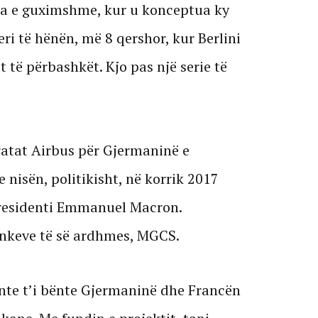
eja e guximshme, kur u konceptua ky
eri të hënën, më 8 qershor, kur Berlini
it të përbashkët. Kjo pas një serie të
ratat Airbus për Gjermaninë e
 nisën, politikisht, në korrik 2017
presidenti Emmanuel Macron.
nkeve të së ardhmes, MGCS.
onte t’i bënte Gjermaninë dhe Francën