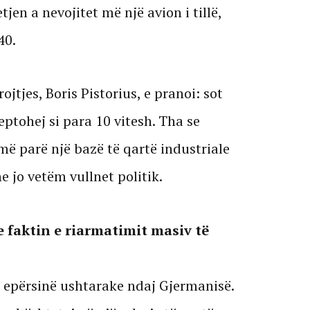
jen a nevojitet më një avion i tillë,
40.
jtjes, Boris Pistorius, e pranoi: sot
ceptohej si para 10 vitesh. Tha se
më parë një bazë të qartë industriale
 jo vetëm vullnet politik.
 faktin e riarmatimit masiv të
 epërsinë ushtarake ndaj Gjermanisë.