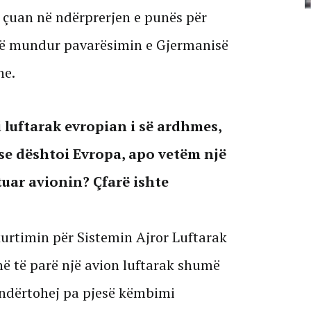
 çuan në ndërprerjen e punës për
07 Gusht, 2026
të mundur pavarësimin e Gjermanisë
ne.
 luftarak evropian i së ardhmes,
se dështoi Evropa, apo vetëm një
uar avionin? Çfarë ishte
urtimin për Sistemin Ajror Luftarak
ë të parë një avion luftarak shumë
 ndërtohej pa pjesë këmbimi