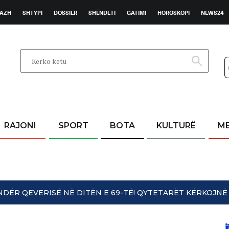
AZH
SHTYPI
DOSSIER
SHËNDETI
GATIMI
HOROSKOPI
NEWS24
RAJONI
SPORT
BOTA
KULTURË
M
UNDËR QEVERISË NË DITËN E 69-TË! QYTETARËT KËRKOJ