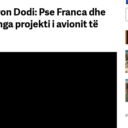
ron Dodi: Pse Franca dhe
a projekti i avionit të
Protestuesja kujton eksodin e 7
gushtit me anijen Vlora: Nuk duam
më të ikim, Shqipëria është e jona!
07 Gusht, 2026
Aktivisti Edison Lika: Rama në
burg, Belinda në burg. Qeveria ka
nisur numërimin mbrapsht.
Sheshi plot, përgjigje për ata që
mendojnë se protesta do të
shuhet deri në shtator!
07 Gusht, 2026
0
Diaspora sot në shesh/ Emigranti