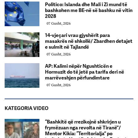
Politico: Islanda dhe Mali i Zi mund të
bashkohen me BE-në së bashku në vitin
2028
07 Gusht, 2026
14-vjeçari vrau gjyshërit para
masakrës në shkollë/ Zbardhen detajet
e sulmit në Tajlandë
07 Gusht, 2026
AP: Kalimi nëpër Ngushticën e
Hormuzit do të jetë pa tarifa deri në
marrëveshjen përfundimtare
07 Gusht, 2026
KATEGORIA VIDEO
“Bashkitë që rrezikojnë shkrirjen u
frymëzuan nga revolta në Tiranë”/
Mentor Kikia: “Territorialja” po