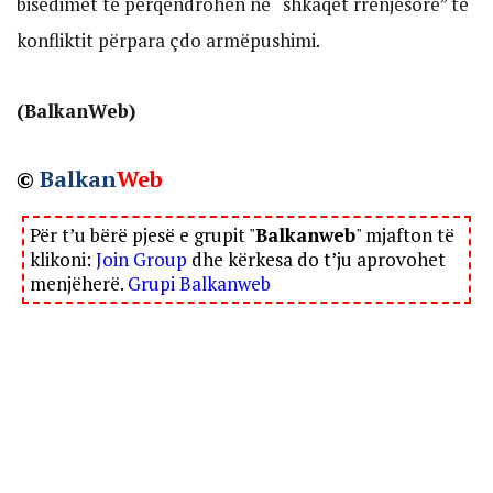
bisedimet të përqendrohen në “shkaqet rrënjësore” të
konfliktit përpara çdo armëpushimi.
(BalkanWeb)
©
Balkan
Web
Për t’u bërë pjesë e grupit "
Balkanweb
" mjafton të
klikoni:
Join Group
dhe kërkesa do t’ju aprovohet
menjëherë.
Grupi Balkanweb