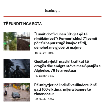
loading...
TË FUNDIT NGA BOTA
“Lumit do t’i duhen 30 vjet që të
rimëkëmbet”/ Fermeri shkul 71 pemë
për t’u hapur rrugë kuajve të tij,
dënohet me gjobë të majme
07 Gusht, 2026
Goditet rrjeti i madh i trafikut të
drogës dhe emigrantëve mes Spanjës e
Algjerisë, 78 të arrestuar
07 Gusht, 2026
Përmbytjet në Indinë verilindore lënë
gati 100 viktima, mijëra banorë të
zhvendosur
07 Gusht, 2026