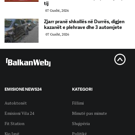
tij
07 Gusht, 2026
Zjarr pranë shkollës në Durrës, digjen
kazanët e plehrave dhe 3 automjete
07 Gusht, 2026
EMISIONE NEWS24
KATEGORI
Autoktonët
Fillimi
Emisioni Vila 24
Minutë pas minute
Fit Station
Shqipëria
Kjo Javë
Politikë