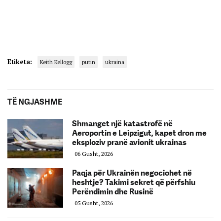
Etiketa:
Keith Kellogg
putin
ukraina
TË NGJASHME
Shmanget një katastrofë në
Aeroportin e Leipzigut, kapet dron me
eksploziv pranë avionit ukrainas
06 Gusht, 2026
Paqja për Ukrainën negociohet në
heshtje? Takimi sekret që përfshiu
Perëndimin dhe Rusinë
05 Gusht, 2026