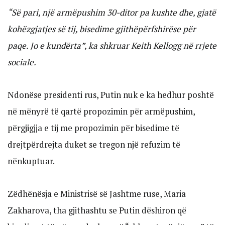
“Së pari, një armëpushim 30-ditor pa kushte dhe, gjatë
kohëzgjatjes së tij, bisedime gjithëpërfshirëse për
paqe. Jo e kundërta”, ka shkruar Keith Kellogg në rrjete
sociale.
Ndonëse presidenti rus, Putin nuk e ka hedhur poshtë
në mënyrë të qartë propozimin për armëpushim,
përgjigjja e tij me propozimin për bisedime të
drejtpërdrejta duket se tregon një refuzim të
nënkuptuar.
Zëdhënësja e Ministrisë së Jashtme ruse, Maria
Zakharova, tha gjithashtu se Putin dëshiron që