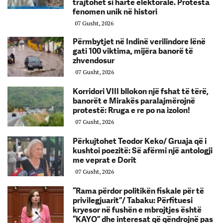
trajtohet si hartë elektorale. Protesta
fenomen unik në histori
07 Gusht, 2026
Përmbytjet në Indinë verilindore lënë
gati 100 viktima, mijëra banorë të
zhvendosur
07 Gusht, 2026
Korridori VIII bllokon një fshat të tërë,
banorët e Mirakës paralajmërojnë
protestë: Rruga e re po na izolon!
07 Gusht, 2026
Përkujtohet Teodor Keko/ Gruaja që i
kushtoi poezitë: Së afërmi një antologji
me veprat e Dorit
07 Gusht, 2026
“Rama përdor politikën fiskale për të
privilegjuarit”/ Tabaku: Përfituesi
kryesor në fushën e mbrojtjes është
“KAYO” dhe interesat që qëndrojnë pas