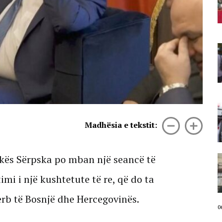
nga Bulevardi: Ju erdhi fundi!
Revolucion!
06 Gusht, 2026
Infermierja shqiptare në Itali mes
lotësh nga protesta: Shqiptarët
shkojnë jashtë për t’u kuruar,
s’marrin shërbim në vendin e tyre
06 Gusht, 2026
VIDEO/ Përplasen dy tramvaje në
Gjermani, 25 të plagosur në
Madhësia e tekstit:
aksidentin e rëndë
06 Gusht, 2026
ës Sërpska po mban një seancë të
Bashkitë e vogla në protestë
kundër shkrirjes, “shuplakë”
Ramës/ Andoni: PS e ka humbur
i i një kushtetute të re, që do ta
pushtetin lokal, do të ketë më pak
vota në zgjedhje
serb të Bosnjë dhe Hercegovinës.
06 Gusht, 2026
0