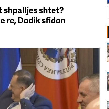
 shpalljes shtet?
e re, Dodik sfidon
Aktivisti thirrje shqiptarëve: Dilni
në protestë! Do ta vendosë
sovrani me votën e lirë drejtimin e
vendit
06 Gusht, 2026
Aktivistja Sidorela Vatnikaj nga
protesta: Kërkesat tona të
panegociueshme, nuk ikim nga
sheshi pa dorëheqjen e Ramës!
06 Gusht, 2026
68 ditë protesta masive, qytetarët
nuk tërhiqen! Oshëtijnë thirrjet