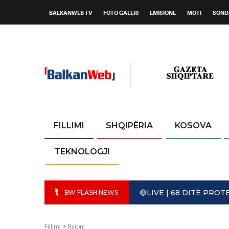
BALKANWEB TV
FOTO GALERI
EMISIONE
MOTI
SOND
FILLIMI
SHQIPËRIA
KOSOVA
TEKNOLOGJI
🔴LIVE | 68 DITË PR
BW FLASH NEWS
Fillimi
>
Rajoni