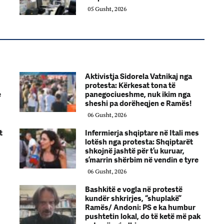
05 Gusht, 2026
Aktivistja Sidorela Vatnikaj nga
protesta: Kërkesat tona të
e
panegociueshme, nuk ikim nga
sheshi pa dorëheqjen e Ramës!
06 Gusht, 2026
t
Infermierja shqiptare në Itali mes
lotësh nga protesta: Shqiptarët
shkojnë jashtë për t’u kuruar,
s’marrin shërbim në vendin e tyre
06 Gusht, 2026
Bashkitë e vogla në protestë
kundër shkrirjes, “shuplakë”
Ramës/ Andoni: PS e ka humbur
pushtetin lokal, do të ketë më pak