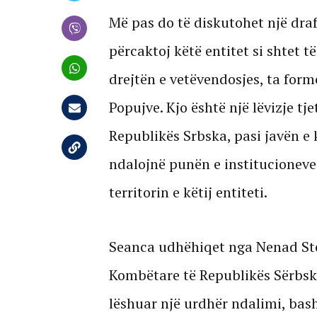
Më pas do të diskutohet një draft
përcaktoj këtë entitet si shtet t
drejtën e vetëvendosjes, ta form
Popujve. Kjo është një lëvizje tj
Republikës Srbska, pasi javën e 
ndalojnë punën e institucioneve 
territorin e këtij entiteti.
Seanca udhëhiqet nga Nenad Ste
Kombëtare të Republikës Sërbska 
lëshuar një urdhër ndalimi, bas