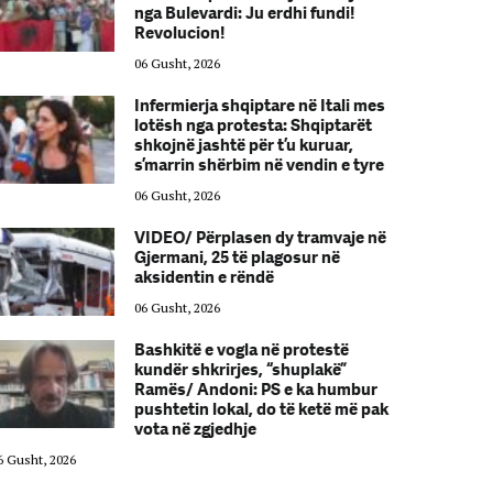
nga Bulevardi: Ju erdhi fundi!
Revolucion!
06 Gusht, 2026
Infermierja shqiptare në Itali mes
lotësh nga protesta: Shqiptarët
shkojnë jashtë për t’u kuruar,
s’marrin shërbim në vendin e tyre
06 Gusht, 2026
VIDEO/ Përplasen dy tramvaje në
Gjermani, 25 të plagosur në
aksidentin e rëndë
06 Gusht, 2026
Bashkitë e vogla në protestë
kundër shkrirjes, “shuplakë”
Ramës/ Andoni: PS e ka humbur
pushtetin lokal, do të ketë më pak
vota në zgjedhje
6 Gusht, 2026
06 Gusht, 2026