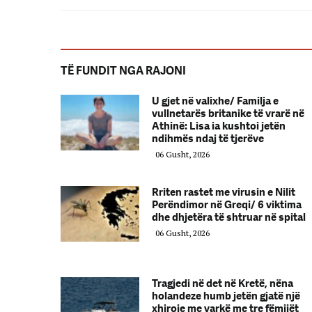
TË FUNDIT NGA RAJONI
U gjet në valixhe/ Familja e
vullnetarës britanike të vrarë në
Athinë: Lisa ia kushtoi jetën
ndihmës ndaj të tjerëve
06 Gusht, 2026
Rriten rastet me virusin e Nilit
Perëndimor në Greqi/ 6 viktima
dhe dhjetëra të shtruar në spital
06 Gusht, 2026
Tragjedi në det në Kretë, nëna
holandeze humb jetën gjatë një
xhiroje me varkë me tre fëmijët