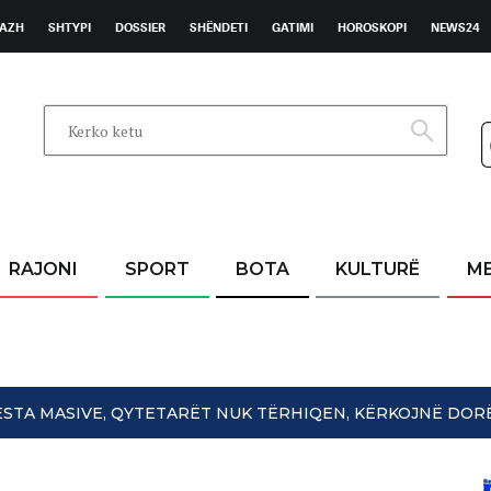
AZH
SHTYPI
DOSSIER
SHËNDETI
GATIMI
HOROSKOPI
NEWS24
RAJONI
SPORT
BOTA
KULTURË
M
OTESTA MASIVE, QYTETARËT NUK TËRHIQEN, KËRKOJNË DO