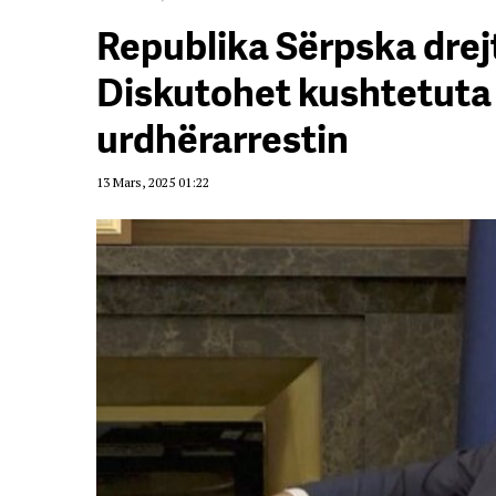
Republika Sërpska drejt
Diskutohet kushtetuta 
urdhërarrestin
13 Mars, 2025 01:22