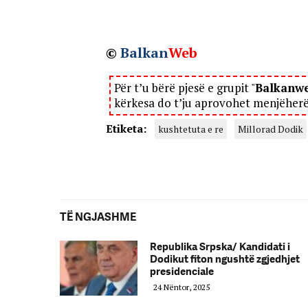
©
Balkan
Web
Për t’u bërë pjesë e grupit "
Balkanw
kërkesa do t’ju aprovohet menjëher
Etiketa:
kushtetuta e re
Millorad Dodik
TË NGJASHME
Republika Srpska/ Kandidati i
Dodikut fiton ngushtë zgjedhjet
presidenciale
24 Nëntor, 2025