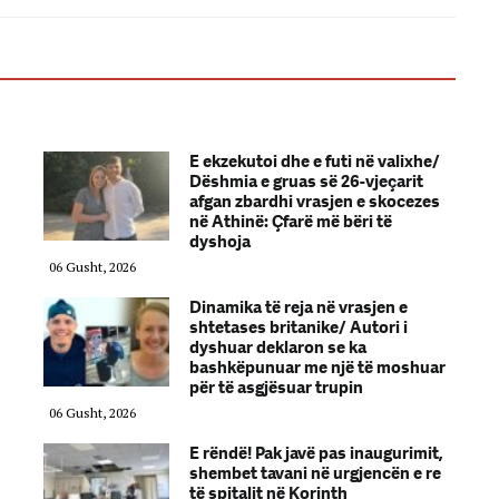
E ekzekutoi dhe e futi në valixhe/
Dëshmia e gruas së 26-vjeçarit
afgan zbardhi vrasjen e skocezes
në Athinë: Çfarë më bëri të
dyshoja
06 Gusht, 2026
Dinamika të reja në vrasjen e
shtetases britanike/ Autori i
dyshuar deklaron se ka
bashkëpunuar me një të moshuar
për të asgjësuar trupin
06 Gusht, 2026
E rëndë! Pak javë pas inaugurimit,
shembet tavani në urgjencën e re
të spitalit në Korinth