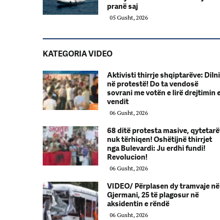
pranë saj
05 Gusht, 2026
KATEGORIA VIDEO
Aktivisti thirrje shqiptarëve: Dilni
në protestë! Do ta vendosë
sovrani me votën e lirë drejtimin 
vendit
06 Gusht, 2026
68 ditë protesta masive, qytetarë
nuk tërhiqen! Oshëtijnë thirrjet
nga Bulevardi: Ju erdhi fundi!
Revolucion!
06 Gusht, 2026
VIDEO/ Përplasen dy tramvaje në
Gjermani, 25 të plagosur në
aksidentin e rëndë
06 Gusht, 2026