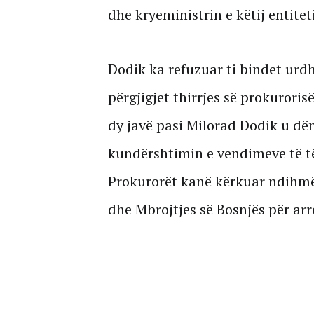
dhe kryeministrin e këtij entite
Dodik ka refuzuar ti bindet urdh
përgjigjet thirrjes së prokuroris
dy javë pasi Milorad Dodik u dë
kundërshtimin e vendimeve të t
Prokurorët kanë kërkuar ndihmën
dhe Mbrojtjes së Bosnjës për arre