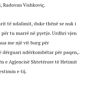
ti, Radovan Vishkoviç.
rit të ndalimit, duke thënë se nuk i
ë për tu marrë në pyetje. Urdhri vjen
nua me një vit burg për
ë dërguari ndërkombëtar për paqen,.
 e Agjencisë Shtetërore të Hetimit
stimin e tij.