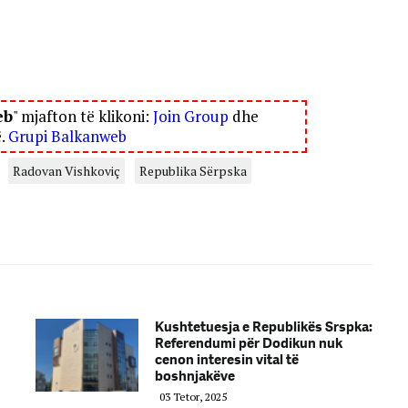
eb
" mjafton të klikoni:
Join Group
dhe
ë.
Grupi Balkanweb
Radovan Vishkoviç
Republika Sërpska
Kushtetuesja e Republikës Srspka:
Referendumi për Dodikun nuk
cenon interesin vital të
boshnjakëve
03 Tetor, 2025