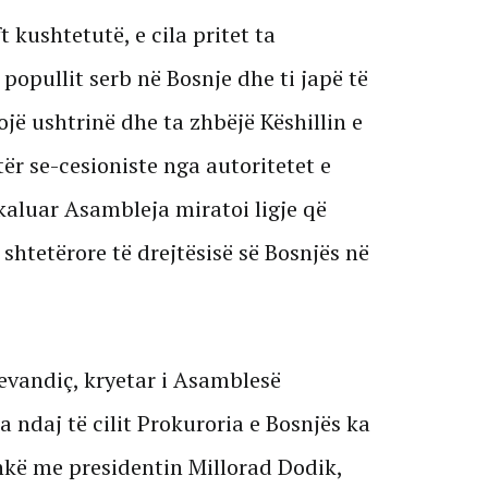
 kushtetutë, e cila pritet ta
ë popullit serb në Bosnje dhe ti japë të
ojë ushtrinë dhe ta zhbëjë Këshillin e
etër se-cesioniste nga autoritetet e
kaluar Asambleja miratoi ligje që
shtetërore të drejtësisë së Bosnjës në
vandiç, kryetar i Asamblesë
ndaj të cilit Prokuroria e Bosnjës ka
hkë me presidentin Millorad Dodik,