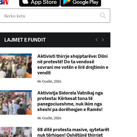
LAJMET E FUNDIT
Aktivisti thirrje shqiptarëve: Dilni
në protestë! Do ta vendosë
sovrani me votën e lirë drejtimin e
vendit
06 Gusht, 2026
Aktivistja Sidorela Vatnikaj nga
protesta: Kërkesat tona të
panegociueshme, nuk ikim nga
sheshi pa dorëheqjen e Ramës!
06 Gusht, 2026
68 ditë protesta masive, qytetarët
nuk tërhiqen! Oshëtijnë thirrjet