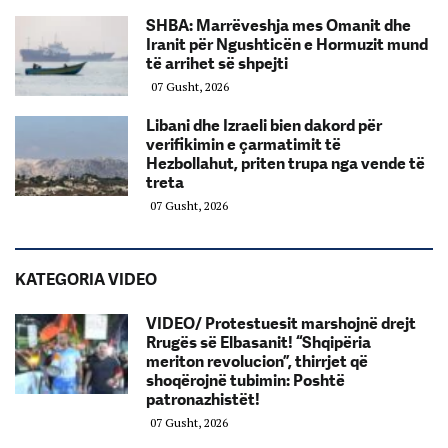
SHBA: Marrëveshja mes Omanit dhe
Iranit për Ngushticën e Hormuzit mund
të arrihet së shpejti
07 Gusht, 2026
Libani dhe Izraeli bien dakord për
verifikimin e çarmatimit të
Hezbollahut, priten trupa nga vende të
treta
07 Gusht, 2026
KATEGORIA VIDEO
VIDEO/ Protestuesit marshojnë drejt
Rrugës së Elbasanit! “Shqipëria
meriton revolucion”, thirrjet që
shoqërojnë tubimin: Poshtë
patronazhistët!
07 Gusht, 2026