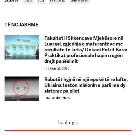
përm
rusi
te shtena
universiteti
TË NGJASHME
Fakulteti i Shkencave Mjekësore në
Luarasi, zgjedhja e maturantëve me
rezultate të larta/ Dekani Petrit Bara:
Praktikat profesionale hapin rrugën
drejt punësimit
05 Gusht, 2026
Robotët hyjnë në një epokë të re lufte,
Ukraina teston misionin e parë me dy
sisteme pa pilot
04 Gusht, 2026
loading...