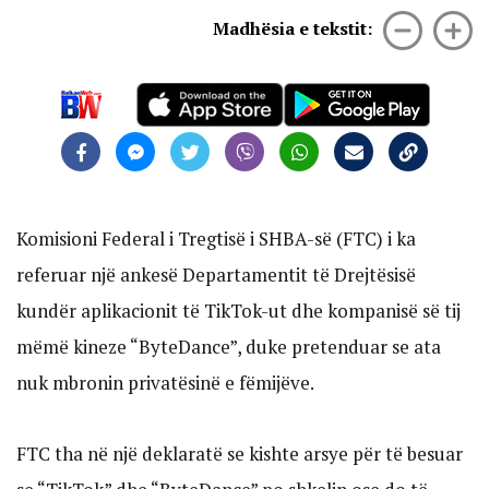
Madhësia e tekstit:
Komisioni Federal i Tregtisë i SHBA-së (FTC) i ka
referuar një ankesë Departamentit të Drejtësisë
kundër aplikacionit të TikTok-ut dhe kompanisë së tij
mëmë kineze “ByteDance”, duke pretenduar se ata
nuk mbronin privatësinë e fëmijëve.
FTC tha në një deklaratë se kishte arsye për të besuar