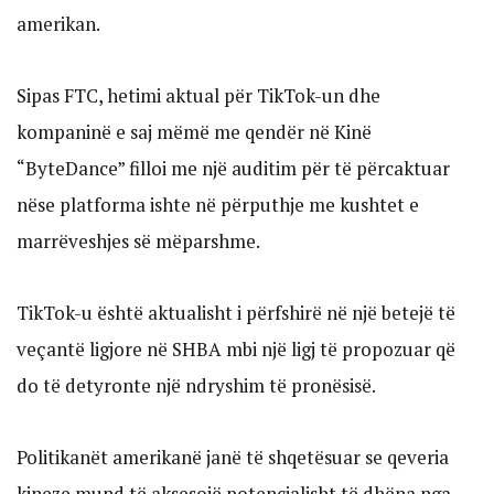
amerikan.
Sipas FTC, hetimi aktual për TikTok-un dhe
kompaninë e saj mëmë me qendër në Kinë
“ByteDance” filloi me një auditim për të përcaktuar
nëse platforma ishte në përputhje me kushtet e
marrëveshjes së mëparshme.
TikTok-u është aktualisht i përfshirë në një betejë të
veçantë ligjore në SHBA mbi një ligj të propozuar që
do të detyronte një ndryshim të pronësisë.
Politikanët amerikanë janë të shqetësuar se qeveria
kineze mund të aksesojë potencialisht të dhëna nga