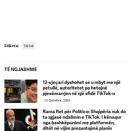
Etiketa:
TikTok
TË NGJASHME
12-vjeçari dyshohet se u mbyt me një
petullë, autoritetet po hetojnë
pjesëmarrjen në një sfidë TikTok-u
13 Qershor, 2026
Rama flet për Politico: Shqipëria nuk do
ta zgjasë ndalimin e TikTok. I kënaqur
nga bashkëpunimi me platformën,
ditët në vijim prezantojmë planin