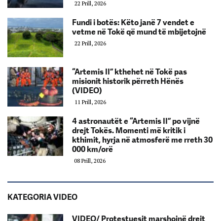
22 Prill, 2026
Fundi i botës: Këto janë 7 vendet e
vetme në Tokë që mund të mbijetojnë
22 Prill, 2026
“Artemis II” kthehet në Tokë pas
misionit historik përreth Hënës
(VIDEO)
11 Prill, 2026
4 astronautët e “Artemis II” po vijnë
drejt Tokës. Momenti më kritik i
kthimit, hyrja në atmosferë me rreth 30
000 km/orë
08 Prill, 2026
KATEGORIA VIDEO
VIDEO/ Protestuesit marshojnë drejt