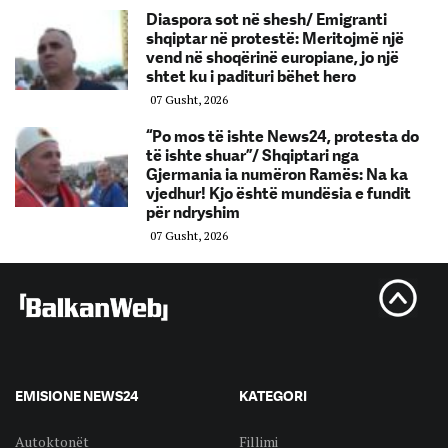
Diaspora sot në shesh/ Emigranti
shqiptar në protestë: Meritojmë një
vend në shoqërinë europiane, jo një
shtet ku i padituri bëhet hero
07 Gusht, 2026
“Po mos të ishte News24, protesta do
të ishte shuar”/ Shqiptari nga
Gjermania ia numëron Ramës: Na ka
vjedhur! Kjo është mundësia e fundit
për ndryshim
07 Gusht, 2026
EMISIONE NEWS24
KATEGORI
Autoktonët
Fillimi