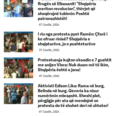
Rrugës së Elbasanit! “Shqipëria
meriton revolucion”, thirrjet që
shoqërojnë tubimin: Poshtë
patronazhistët!
07 Gusht, 2026
I riu nga protesta pyet Ramën: Çfarë i
ke ofruar rinisë? Shqipëria e
shqiptarëve, jo e pushtetarëve
07 Gusht, 2026
Protestuesja kujton eksodin e 7 gushtit
me anijen Vlora: Nuk duam më të ikim,
Shqipëria është e jona!
07 Gusht, 2026
Aktivisti Edison Lika: Rama në burg,
Belinda në burg. Qeveria ka nisur
numërimin mbrapsht. Sheshi plot,
përgjigje për ata që mendojnë se
protesta do të shuhet deri në shtator!
07 Gusht, 2026