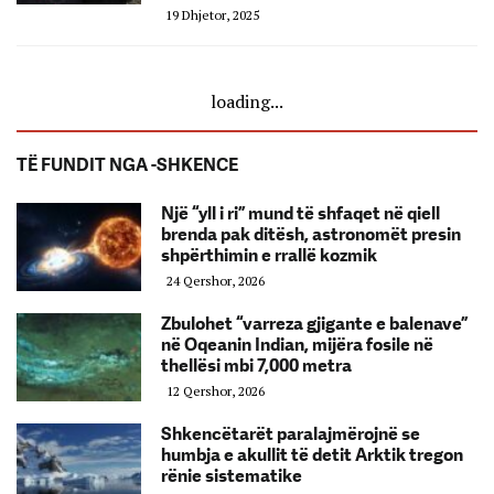
19 Dhjetor, 2025
loading...
TË FUNDIT NGA -SHKENCE
Një “yll i ri” mund të shfaqet në qiell
brenda pak ditësh, astronomët presin
shpërthimin e rrallë kozmik
24 Qershor, 2026
Zbulohet “varreza gjigante e balenave”
në Oqeanin Indian, mijëra fosile në
thellësi mbi 7,000 metra
12 Qershor, 2026
Shkencëtarët paralajmërojnë se
humbja e akullit të detit Arktik tregon
rënie sistematike