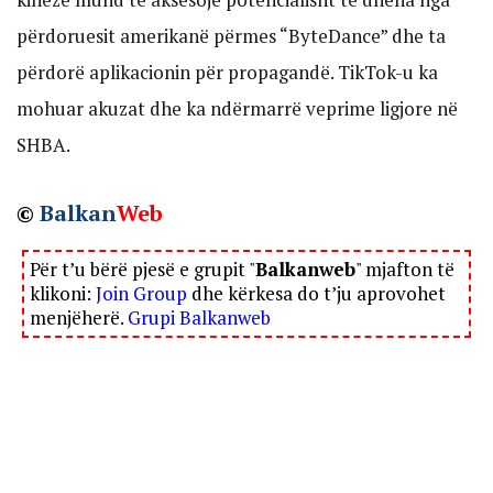
përdoruesit amerikanë përmes “ByteDance” dhe ta
përdorë aplikacionin për propagandë. TikTok-u ka
mohuar akuzat dhe ka ndërmarrë veprime ligjore në
SHBA.
©
Balkan
Web
Për t’u bërë pjesë e grupit "
Balkanweb
" mjafton të
klikoni:
Join Group
dhe kërkesa do t’ju aprovohet
menjëherë.
Grupi Balkanweb