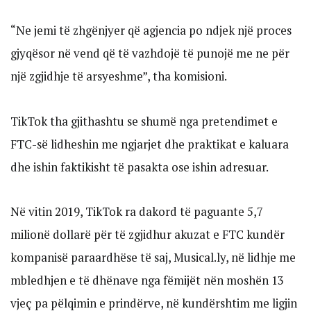
“Ne jemi të zhgënjyer që agjencia po ndjek një proces
gjyqësor në vend që të vazhdojë të punojë me ne për
një zgjidhje të arsyeshme”, tha komisioni.
TikTok tha gjithashtu se shumë nga pretendimet e
FTC-së lidheshin me ngjarjet dhe praktikat e kaluara
dhe ishin faktikisht të pasakta ose ishin adresuar.
Në vitin 2019, TikTok ra dakord të paguante 5,7
milionë dollarë për të zgjidhur akuzat e FTC kundër
kompanisë paraardhëse të saj, Musical.ly, në lidhje me
mbledhjen e të dhënave nga fëmijët nën moshën 13
vjeç pa pëlqimin e prindërve, në kundërshtim me ligjin