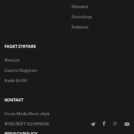
Shëndeti
Horoskopi
Emisione
FAQET ZYRTARE
News24
Gazeta Shqiptare
Radio RASH
KONTAKT
Focus Media News shpk
NUIS/NIPT K21909002K
PRIVACY POLICY