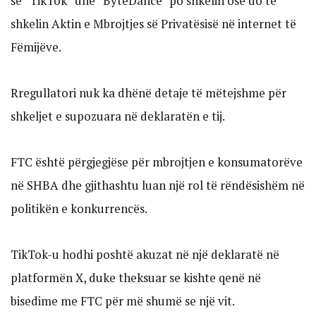
se “TikTok” dhe “ByteDance” po shkelin ose do të
shkelin Aktin e Mbrojtjes së Privatësisë në internet të
Fëmijëve.
Rregullatori nuk ka dhënë detaje të mëtejshme për
shkeljet e supozuara në deklaratën e tij.
FTC është përgjegjëse për mbrojtjen e konsumatorëve
në SHBA dhe gjithashtu luan një rol të rëndësishëm në
politikën e konkurrencës.
TikTok-u hodhi poshtë akuzat në një deklaratë në
platformën X, duke theksuar se kishte qenë në
bisedime me FTC për më shumë se një vit.