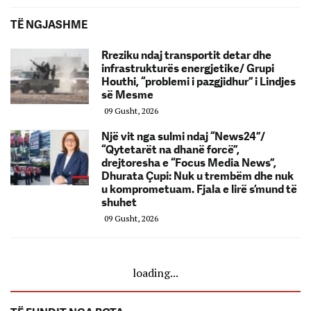
TË NGJASHME
Rreziku ndaj transportit detar dhe
infrastrukturës energjetike/ Grupi
Houthi, “problemi i pazgjidhur” i Lindjes
së Mesme
09 Gusht, 2026
Një vit nga sulmi ndaj “News24”/
“Qytetarët na dhanë forcë”,
drejtoresha e “Focus Media News”,
Dhurata Çupi: Nuk u trembëm dhe nuk
u komprometuam. Fjala e lirë s’mund të
shuhet
09 Gusht, 2026
loading...