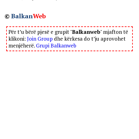
©
Balkan
Web
Për t’u bërë pjesë e grupit "
Balkanweb
" mjafton të
klikoni:
Join Group
dhe kërkesa do t’ju aprovohet
menjëherë.
Grupi Balkanweb