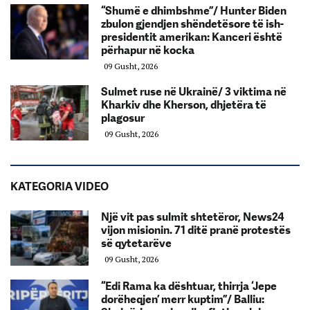
“Shumë e dhimbshme”/ Hunter Biden
zbulon gjendjen shëndetësore të ish-
presidentit amerikan: Kanceri është
përhapur në kocka
09 Gusht, 2026
Sulmet ruse në Ukrainë/ 3 viktima në
Kharkiv dhe Kherson, dhjetëra të
plagosur
09 Gusht, 2026
KATEGORIA VIDEO
Një vit pas sulmit shtetëror, News24
vijon misionin. 71 ditë pranë protestës
së qytetarëve
09 Gusht, 2026
“Edi Rama ka dështuar, thirrja ‘Jepe
dorëheqjen’ merr kuptim”/ Balliu: