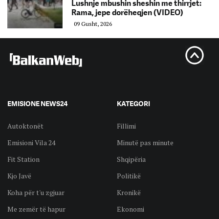
Lushnje mbushin sheshin me thirrjet:
Rama, jepe dorëheqjen (VIDEO)
09 Gusht, 2026
EMISIONE NEWS24
KATEGORI
Autoktonët
Fillimi
Emisioni Vila 24
Minutë pas minute
Fit Station
Shqipëria
Kjo Javë
Politikë
Koha për t'u zgjuar
Kronikë
Me zemër të hapur
Ekonomi