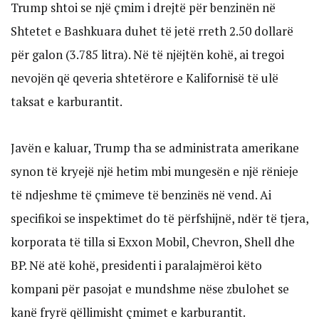
Trump shtoi se një çmim i drejtë për benzinën në
Shtetet e Bashkuara duhet të jetë rreth 2.50 dollarë
për galon (3.785 litra). Në të njëjtën kohë, ai tregoi
nevojën që qeveria shtetërore e Kalifornisë të ulë
taksat e karburantit.
Javën e kaluar, Trump tha se administrata amerikane
synon të kryejë një hetim mbi mungesën e një rënieje
të ndjeshme të çmimeve të benzinës në vend. Ai
specifikoi se inspektimet do të përfshijnë, ndër të tjera,
korporata të tilla si Exxon Mobil, Chevron, Shell dhe
BP. Në atë kohë, presidenti i paralajmëroi këto
kompani për pasojat e mundshme nëse zbulohet se
kanë fryrë qëllimisht çmimet e karburantit.