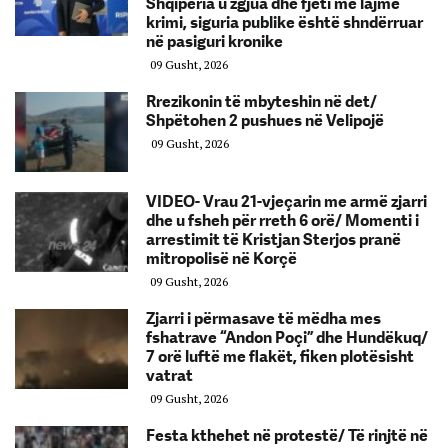
Shqipëria u zgjua dhe fjeti me lajme
krimi, siguria publike është shndërruar
në pasiguri kronike
09 Gusht, 2026
Rrezikonin të mbyteshin në det/
Shpëtohen 2 pushues në Velipojë
09 Gusht, 2026
VIDEO- Vrau 21-vjeçarin me armë zjarri
dhe u fsheh për rreth 6 orë/ Momenti i
arrestimit të Kristjan Sterjos pranë
mitropolisë në Korçë
09 Gusht, 2026
Zjarri i përmasave të mëdha mes
fshatrave “Andon Poçi” dhe Hundëkuq/
7 orë luftë me flakët, fiken plotësisht
vatrat
09 Gusht, 2026
Festa kthehet në protestë/ Të rinjtë në