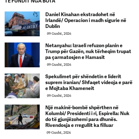
TË FUNDIT NGA BOTA
Daniel Kinahan ekstradohet në
Irlandë/ Operacion i madh sigurie në
Dublin
09 Gusht, 2026
Netanyahu: Izraeli refuzon planin e
Trump për Gazën, nuk tërheqim trupat
pa çarmatosjen e Hamasit
09 Gusht, 2026
Spekulimet për shëndetin e liderit
suprem iranian/ Shfaqet videoja e parë
e Mojtaba Khameneit
09 Gusht, 2026
Një makinë-bombë shpërthen në
Kolumbi/ Presidenti i ri, Espirella: Nuk
do të gjunjëzohemi para dhunës.
Rivendosja e rregullit ka filluar
09 Gusht, 2026