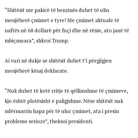
“Shitësit me pakicë të benzinës duhet të ulin
menjëherë çmimet e tyre! Me çmimet aktuale të
naftës në 68 dollarë për fuçi dhe në rënie, ato janë të
mbiçmuara”, shkroi Trump.
Ai vuri në dukje se shitësit duhet t’i përgjigjen
menjëherë kësaj deklarate.
“Nuk duhet të ketë rritje të qëllimshme të çmimeve,
kjo është plotësisht e paligjshme. Nëse shitësit nuk
ndërmarrin hapa për të ulur çmimet, ata i presin
probleme serioze”, theksoi presidenti.