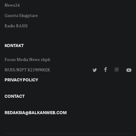
News24
Gazeta Shqiptare
Radio RASH
KONTAKT
Focus Media News shpk
NUIS/NIPT K21909002K
PRIVACY POLICY
CONTACT
REDAKSIA@BALKANWEB.COM