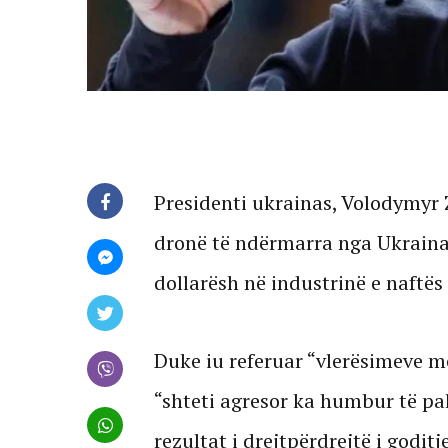
Presidenti ukrainas, Volodymyr 
dronë të ndërmarra nga Ukraina
dollarësh në industrinë e naftës s
Duke iu referuar “vlerësimeve m
“shteti agresor ka humbur të pa
rezultat i drejtpërdrejtë i godit