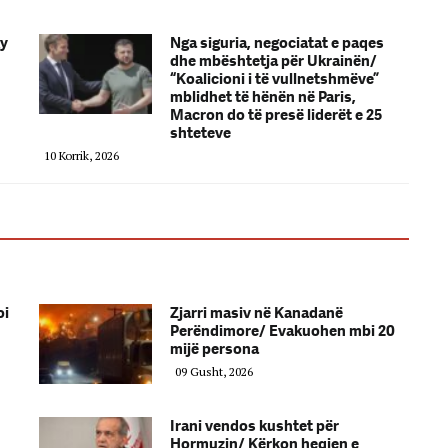
ky
Nga siguria, negociatat e paqes
dhe mbështetja për Ukrainën/
“Koalicioni i të vullnetshmëve”
mblidhet të hënën në Paris,
Macron do të presë liderët e 25
shteteve
10 Korrik, 2026
oi
Zjarri masiv në Kanadanë
Perëndimore/ Evakuohen mbi 20
mijë persona
09 Gusht, 2026
Irani vendos kushtet për
Hormuzin/ Kërkon heqjen e