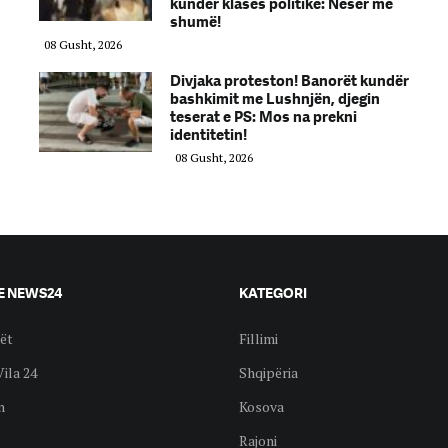
kundër klasës politike: Nesër më
shumë!
08 Gusht, 2026
Divjaka proteston! Banorët kundër
bashkimit me Lushnjën, djegin
teserat e PS: Mos na prekni
identitetin!
08 Gusht, 2026
E NEWS24
KATEGORI
ët
Fillimi
Vila 24
Shqipëria
n
Kosova
Rajoni