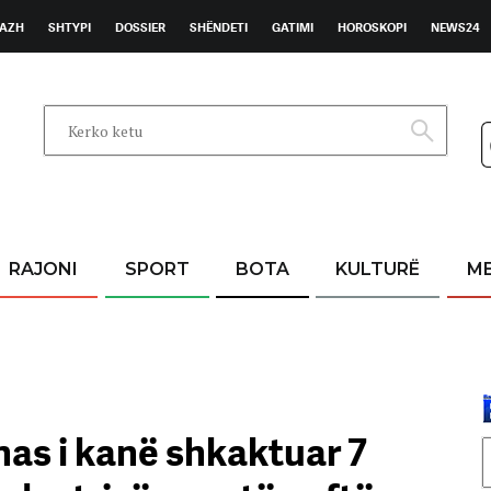
AZH
SHTYPI
DOSSIER
SHËNDETI
GATIMI
HOROSKOPI
NEWS24
RAJONI
SPORT
BOTA
KULTURË
M
nas i kanë shkaktuar 7