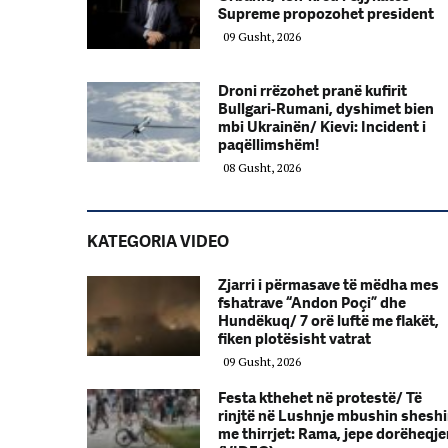
Supreme propozohet president
09 Gusht, 2026
Droni rrëzohet pranë kufirit
Bullgari-Rumani, dyshimet bien
mbi Ukrainën/ Kievi: Incident i
paqëllimshëm!
08 Gusht, 2026
KATEGORIA VIDEO
Zjarri i përmasave të mëdha mes
fshatrave “Andon Poçi” dhe
Hundëkuq/ 7 orë luftë me flakët,
fiken plotësisht vatrat
09 Gusht, 2026
Festa kthehet në protestë/ Të
rinjtë në Lushnje mbushin shesh
me thirrjet: Rama, jepe dorëheqj