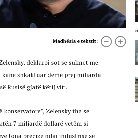
Dorëheqja e Ramës e
panegociueshme! 4 orë revoltë/
Mbyllet dita e 70-të e protestave
kundër klasës politike: Nesër më
shumë!
08 Gusht, 2026
0
Madhësia e tekstit:
VIDEO/ Ndezi zjarr për të djegur
barin pranë banesës, flakët iu
përhapën drejt malit të Krujës!
Arrestohet 73-vjeçari
Zelensky, deklaroi sot se sulmet me
08 Gusht, 2026
 kanë shkaktuar dëme prej miliarda
Divjaka proteston! Banorët
kundër bashkimit me Lushnjën,
ë Rusisë gjatë këtij viti.
djegin teserat e PS: Mos na prekni
identitetin!
08 Gusht, 2026
ë konservatore”, Zelensky tha se
ktën 7 miliardë dollarë vetëm si
jeve tona precize ndaj industrisë së