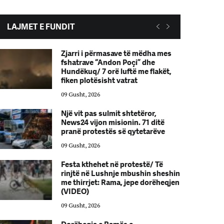
LAJMET E FUNDIT
Zjarri i përmasave të mëdha mes
fshatrave “Andon Poçi” dhe
Hundëkuq/ 7 orë luftë me flakët,
fiken plotësisht vatrat
09 Gusht, 2026
Një vit pas sulmit shtetëror,
News24 vijon misionin. 71 ditë
pranë protestës së qytetarëve
09 Gusht, 2026
Festa kthehet në protestë/ Të
rinjtë në Lushnje mbushin sheshin
me thirrjet: Rama, jepe dorëheqjen
(VIDEO)
09 Gusht, 2026