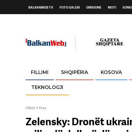
BALKANWEB TV
FOTO GALERI
EMISIONE
MOTI
SOND
FILLIMI
SHQIPËRIA
KOSOVA
TEKNOLOGJI
Fillimi
>
Bota
Zelensky: Dronët ukrai