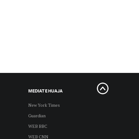
MEDIAT E HUAJA
New York Times
Guardian
WEB BBC
WEB CNN