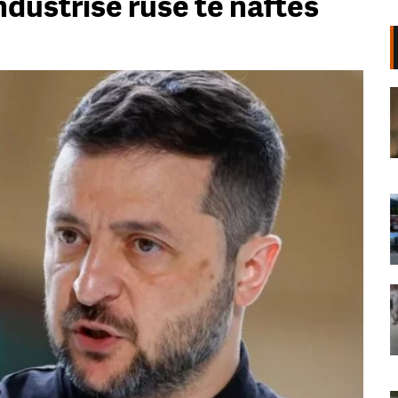
ndustrisë ruse të naftës
Zjarri i përmasave të mëdha mes
fshatrave “Andon Poçi” dhe
Hundëkuq/ 7 orë luftë me flakët,
fiken plotësisht vatrat
09 Gusht, 2026
Një vit pas sulmit shtetëror,
News24 vijon misionin. 71 ditë
pranë protestës së qytetarëve
09 Gusht, 2026
Festa kthehet në protestë/ Të
rinjtë në Lushnje mbushin sheshin
me thirrjet: Rama, jepe dorëheqjen
(VIDEO)
09 Gusht, 2026