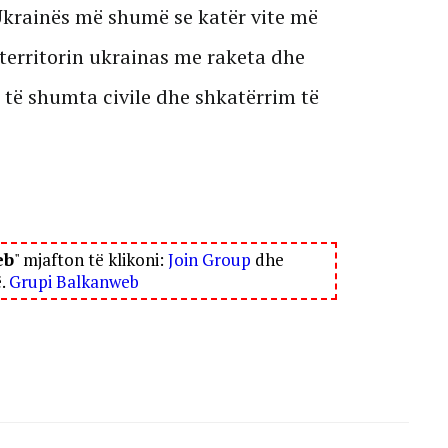
 Ukrainës më shumë se katër vite më
territorin ukrainas me raketa dhe
 të shumta civile dhe shkatërrim të
eb
" mjafton të klikoni:
Join Group
dhe
ë.
Grupi Balkanweb