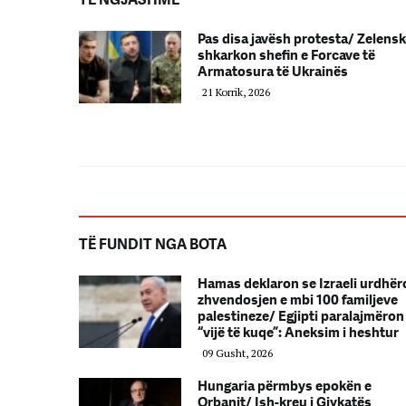
Pas disa javësh protesta/ Zelens
shkarkon shefin e Forcave të
Armatosura të Ukrainës
21 Korrik, 2026
TË FUNDIT NGA BOTA
Hamas deklaron se Izraeli urdhër
zhvendosjen e mbi 100 familjeve
palestineze/ Egjipti paralajmëron
“vijë të kuqe”: Aneksim i heshtur
09 Gusht, 2026
Hungaria përmbys epokën e
Orbanit/ Ish-kreu i Gjykatës