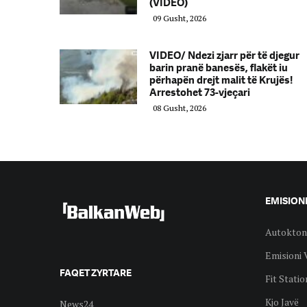
(VIDEO)
09 Gusht, 2026
VIDEO/ Ndezi zjarr për të djegur
barin pranë banesës, flakët iu
përhapën drejt malit të Krujës!
Arrestohet 73-vjeçari
08 Gusht, 2026
EMISION
Autokton
Emisioni 
FAQET ZYRTARE
Fit Statio
Kjo Javë
News24