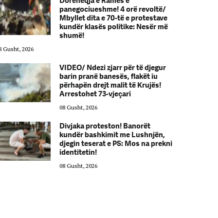
Dorëheqja e Ramës e
panegociueshme! 4 orë revoltë/
Mbyllet dita e 70-të e protestave
kundër klasës politike: Nesër më
shumë!
8 Gusht, 2026
08 Gusht, 2026
VIDEO/ Ndezi zjarr për të djegur
barin pranë banesës, flakët iu
përhapën drejt malit të Krujës!
Arrestohet 73-vjeçari
08 Gusht, 2026
Divjaka proteston! Banorët
kundër bashkimit me Lushnjën,
djegin teserat e PS: Mos na prekni
identitetin!
08 Gusht, 2026