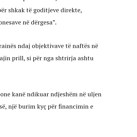
për shkak të goditjeve direkte,
vonesave në dërgesa”.
rainës ndaj objektivave të naftës në
ajin prill, si për nga shtrirja ashtu
ione kanë ndikuar ndjeshëm në uljen
së, një burim kyç për financimin e