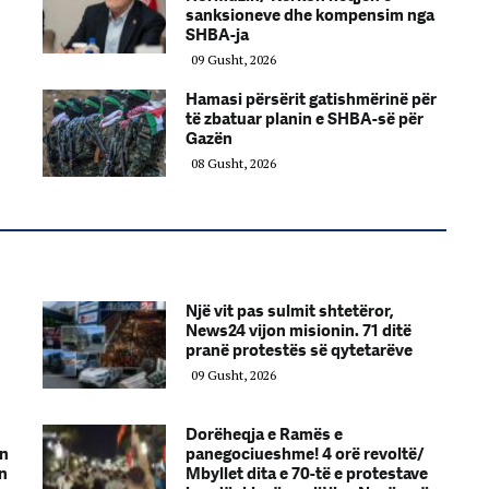
sanksioneve dhe kompensim nga
SHBA-ja
09 Gusht, 2026
Hamasi përsërit gatishmërinë për
të zbatuar planin e SHBA-së për
Gazën
08 Gusht, 2026
Një vit pas sulmit shtetëror,
News24 vijon misionin. 71 ditë
pranë protestës së qytetarëve
09 Gusht, 2026
Dorëheqja e Ramës e
in
panegociueshme! 4 orë revoltë/
en
Mbyllet dita e 70-të e protestave