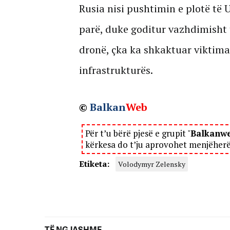
Rusia nisi pushtimin e plotë të
parë, duke goditur vazhdimisht 
dronë, çka ka shkaktuar viktima
infrastrukturës.
©
Balkan
Web
Për t’u bërë pjesë e grupit "
Balkanw
kërkesa do t’ju aprovohet menjëher
Etiketa:
Volodymyr Zelensky
TË NGJASHME