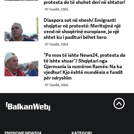
protesta do të shuhet deri në shtator!
07 Gusht, 2026
Diaspora sot në shesh/ Emigranti
shqiptar në protestë: Meritojmë një
vend në shoqërinë europiane, jo një
shtet ku i padituri bëhet hero
07 Gusht, 2026
“Po mos të ishte News24, protesta do
të ishte shuar”/ Shqiptari nga
Gjermania ia numëron Ramës: Na ka
vjedhur! Kjo është mundësia e fundit
për ndryshim
07 Gusht, 2026
EMISIONE NEWS24
KATEGORI