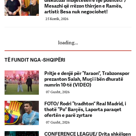
diskutuar mbijetesën e një pushteti”/
Mesazhi që rrëzon thirrjen e Ramës,
artisti: Besa nuk negociohet!
25 Korrik, 2026
loading...
TË FUNDIT NGA -SHQIPËRI
Pritje e denjë për “faraon”, Trabzonspor
prezanton Salah, Muçi i bën dhuratë
numrin 10-të (VIDEO)
07 Gusht, 2026
FOTO/ Rodri “tradhton” Real Madrid, i
thotë “Po” Barçës, Laporta paraqet
ofertën e parë zyrtare
07 Gusht, 2026
CONFERENCE LEAGUE/ Drita shkëlqen