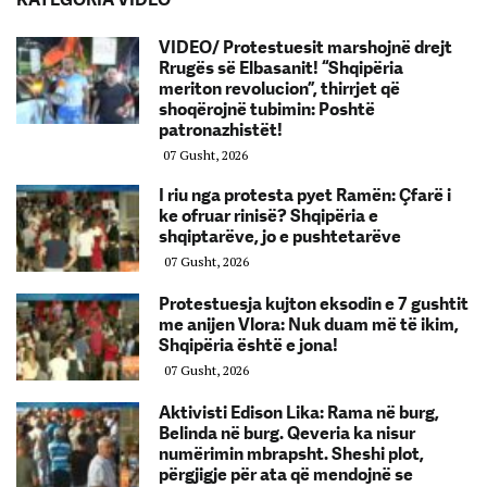
VIDEO/ Protestuesit marshojnë drejt
Rrugës së Elbasanit! “Shqipëria
meriton revolucion”, thirrjet që
shoqërojnë tubimin: Poshtë
patronazhistët!
07 Gusht, 2026
I riu nga protesta pyet Ramën: Çfarë i
ke ofruar rinisë? Shqipëria e
shqiptarëve, jo e pushtetarëve
07 Gusht, 2026
Protestuesja kujton eksodin e 7 gushtit
me anijen Vlora: Nuk duam më të ikim,
Shqipëria është e jona!
07 Gusht, 2026
Aktivisti Edison Lika: Rama në burg,
Belinda në burg. Qeveria ka nisur
numërimin mbrapsht. Sheshi plot,
përgjigje për ata që mendojnë se