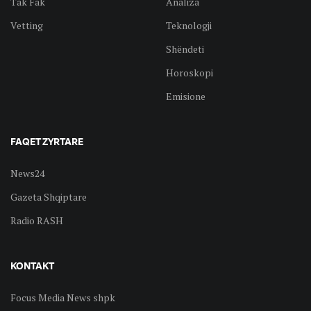
Tak Fak
Analiza
Vetting
Teknologji
Shëndeti
Horoskopi
Emisione
FAQET ZYRTARE
News24
Gazeta Shqiptare
Radio RASH
KONTAKT
Focus Media News shpk