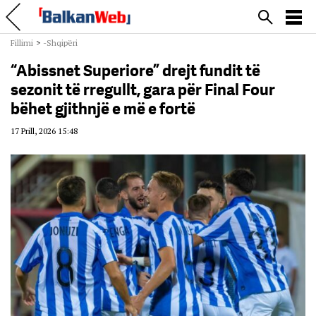
Fillimi
>
-Shqipëri
“Abissnet Superiore” drejt fundit të
sezonit të rregullt, gara për Final Four
bëhet gjithnjë e më e fortë
17 Prill, 2026 15:48