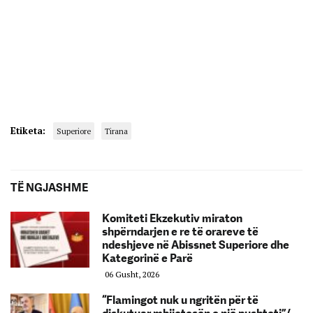
Etiketa:
Superiore
Tirana
TË NGJASHME
Komiteti Ekzekutiv miraton
shpërndarjen e re të orareve të
ndeshjeve në Abissnet Superiore dhe
Kategorinë e Parë
06 Gusht, 2026
“Flamingot nuk u ngritën për të