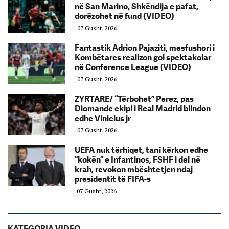
në San Marino, Shkëndija e pafat,
dorëzohet në fund (VIDEO)
07 Gusht, 2026
Fantastik Adrion Pajaziti, mesfushori i
Kombëtares realizon gol spektakolar
në Conference League (VIDEO)
07 Gusht, 2026
ZYRTARE/ “Tërbohet” Perez, pas
Diomande ekipi i Real Madrid blindon
edhe Vinicius jr
07 Gusht, 2026
UEFA nuk tërhiqet, tani kërkon edhe
“kokën” e Infantinos, FSHF i del në
krah, revokon mbështetjen ndaj
presidentit të FIFA-s
07 Gusht, 2026
KATEGORIA VIDEO