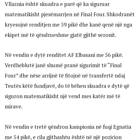
Vllaznia është skuadra e parë që ka siguruar
matematikisht pjesëmarrjen në Final Four. Shkodranët
kryesojnë renditjen me 59 pikë dhe kanë qenë një nga
ekipet më të qëndrueshme gjatë gjithë sezonit.
Në vendin e dytë renditet AF Elbasani me 56 pikë.
Verdheblutë janë shumë pranë sigurimit të “Final
Four” dhe nëse arrijnë të fitojnë në transfertë ndaj
Teutës këtë fundjavë, do të bëhen skuadra e dytë që
siguron matematikisht një vend mes katër më të
mirave.
Në vendin e tretë qëndron kampionia në fuqi Egnatia
me 54 pikë, e cila gjithashtu është në një pozicion