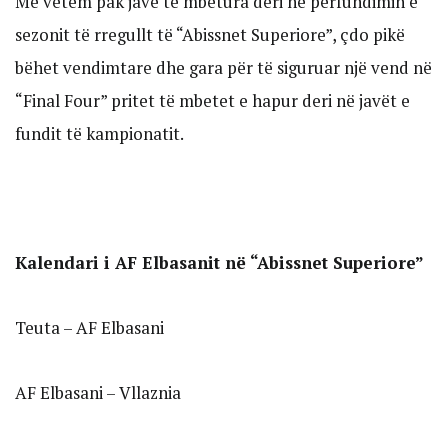
Me vetëm pak javë të mbetura deri në përfundimin e
sezonit të rregullt të “Abissnet Superiore”, çdo pikë
bëhet vendimtare dhe gara për të siguruar një vend në
“Final Four” pritet të mbetet e hapur deri në javët e
fundit të kampionatit.
Kalendari i AF Elbasanit në “Abissnet Superiore”
Teuta – AF Elbasani
AF Elbasani – Vllaznia