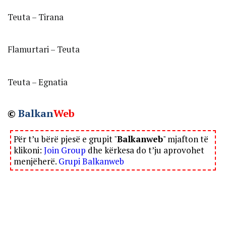
Teuta – Tirana
Flamurtari – Teuta
Teuta – Egnatia
©
Balkan
Web
Për t’u bërë pjesë e grupit "
Balkanweb
" mjafton të
klikoni:
Join Group
dhe kërkesa do t’ju aprovohet
menjëherë.
Grupi Balkanweb