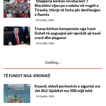
“Shqipëria kërkon revolucion!”/
Marshimi vijon pa u ndalur në rrugët e
Tiranës, thirrje të forta për dorëheqjen
e Ramës
10 Gusht, 2026
Trump kërkon kompensim nga Irani:
Duhet të paguajnë për njerëzit që kanë
vrarë dhe plagosur
10 Gusht, 2026
loading...
TË FUNDIT NGA -KRONIKË
Ksamil, shkeli perimetrin e sigurisë me
Jet Ski/ Gjobitet me 500 mijë lekë
10 Gusht, 2026