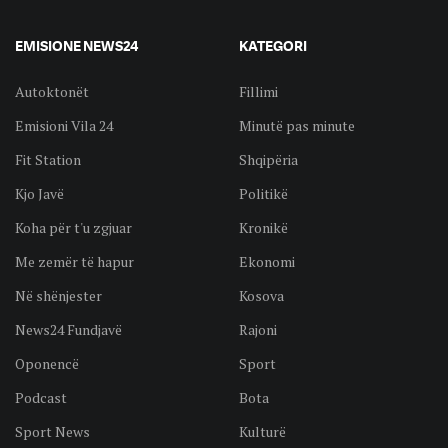
EMISIONE NEWS24
KATEGORI
Autoktonët
Fillimi
Emisioni Vila 24
Minutë pas minute
Fit Station
Shqipëria
Kjo Javë
Politikë
Koha për t'u zgjuar
Kronikë
Me zemër të hapur
Ekonomi
Në shënjester
Kosova
News24 Fundjavë
Rajoni
Oponencë
Sport
Podcast
Bota
Sport News
Kulturë