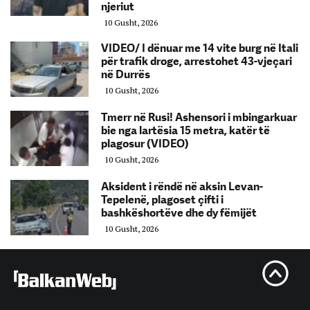
njeriut
10 Gusht, 2026
VIDEO/ I dënuar me 14 vite burg në Itali
për trafik droge, arrestohet 43-vjeçari
në Durrës
10 Gusht, 2026
Tmerr në Rusi! Ashensori i mbingarkuar
bie nga lartësia 15 metra, katër të
plagosur (VIDEO)
10 Gusht, 2026
Aksident i rëndë në aksin Levan-
Tepelenë, plagoset çifti i
bashkëshortëve dhe dy fëmijët
10 Gusht, 2026