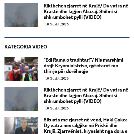
Rikthehen zjarret në Krujë/ Dy vatra në
Krastë dhe lagjen Abazaj. Shihni si
shkrumbohet pylli (VIDEO)
10 Gusht, 2026
KATEGORIA VIDEO
“Edi Rama o tradhtar!”/ Nis marshimi
drejt Kryeministrisë, qytetarët me
thirrje për dorëheqje
10 Gusht, 2026
Rikthehen zjarret në Krujë/ Dy vatra në
Krastë dhe lagjen Abazaj. Shihni si
shkrumbohet pylli (VIDEO)
10 Gusht, 2026
Situata me zjarret në vend, Haki Çako:
Dy vatra nevralgjike në Priskë dhe
Krujë. Zjarrvëniet, kryesisht nga dora e