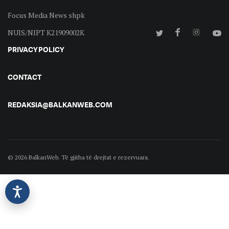
Focus Media News shpk
NUIS/NIPT K21909002K
PRIVACY POLICY
CONTACT
REDAKSIA@BALKANWEB.COM
© 2026 BalkanWeb. Të gjitha të drejtat e rezervuara.
©