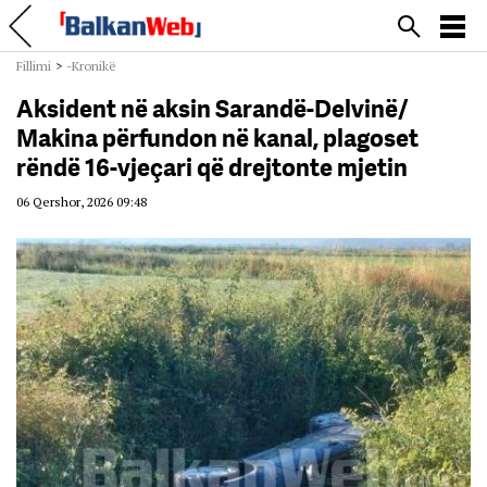
Fillimi
>
-Kronikë
Aksident në aksin Sarandë-Delvinë/
Makina përfundon në kanal, plagoset
rëndë 16-vjeçari që drejtonte mjetin
06 Qershor, 2026 09:48