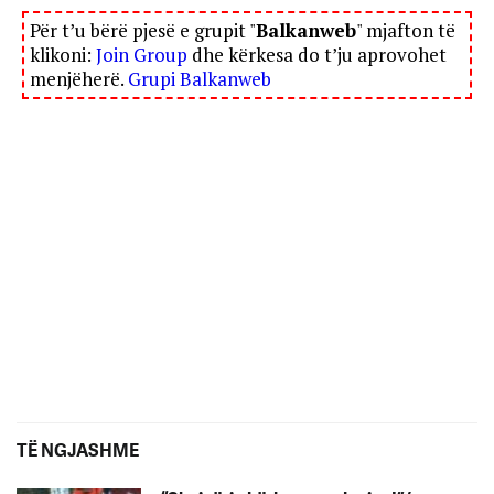
Për t’u bërë pjesë e grupit "
Balkanweb
" mjafton të
klikoni:
Join Group
dhe kërkesa do t’ju aprovohet
menjëherë.
Grupi Balkanweb
TË NGJASHME