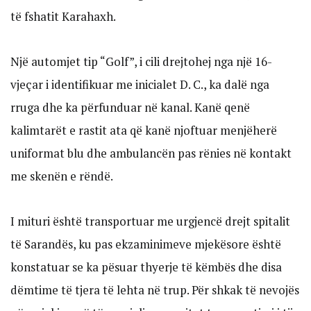
të fshatit Karahaxh.
Një automjet tip “Golf”, i cili drejtohej nga një 16-
vjeçar i identifikuar me inicialet D. C., ka dalë nga
rruga dhe ka përfunduar në kanal. Kanë qenë
kalimtarët e rastit ata që kanë njoftuar menjëherë
uniformat blu dhe ambulancën pas rënies në kontakt
me skenën e rëndë.
I mituri është transportuar me urgjencë drejt spitalit
të Sarandës, ku pas ekzaminimeve mjekësore është
konstatuar se ka pësuar thyerje të këmbës dhe disa
dëmtime të tjera të lehta në trup. Për shkak të nevojës