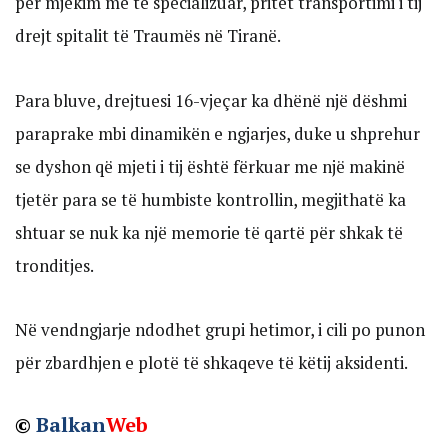
për mjekim më të specializuar, pritet transportimi i tij
drejt spitalit të Traumës në Tiranë.
Para bluve, drejtuesi 16-vjeçar ka dhënë një dëshmi
paraprake mbi dinamikën e ngjarjes, duke u shprehur
se dyshon që mjeti i tij është fërkuar me një makinë
tjetër para se të humbiste kontrollin, megjithatë ka
shtuar se nuk ka një memorie të qartë për shkak të
tronditjes.
Në vendngjarje ndodhet grupi hetimor, i cili po punon
për zbardhjen e plotë të shkaqeve të këtij aksidenti.
©
Balkan
Web