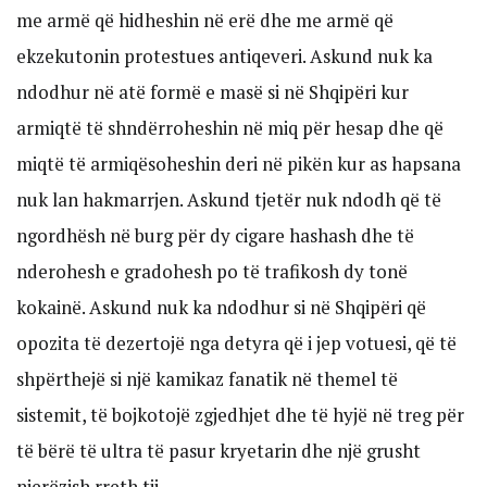
me armë që hidheshin në erë dhe me armë që
ekzekutonin protestues antiqeveri. Askund nuk ka
ndodhur në atë formë e masë si në Shqipëri kur
armiqtë të shndërroheshin në miq për hesap dhe që
miqtë të armiqësoheshin deri në pikën kur as hapsana
nuk lan hakmarrjen. Askund tjetër nuk ndodh që të
ngordhësh në burg për dy cigare hashash dhe të
nderohesh e gradohesh po të trafikosh dy tonë
kokainë. Askund nuk ka ndodhur si në Shqipëri që
opozita të dezertojë nga detyra që i jep votuesi, që të
shpërthejë si një kamikaz fanatik në themel të
sistemit, të bojkotojë zgjedhjet dhe të hyjë në treg për
të bërë të ultra të pasur kryetarin dhe një grusht
njerëzish rreth tij.