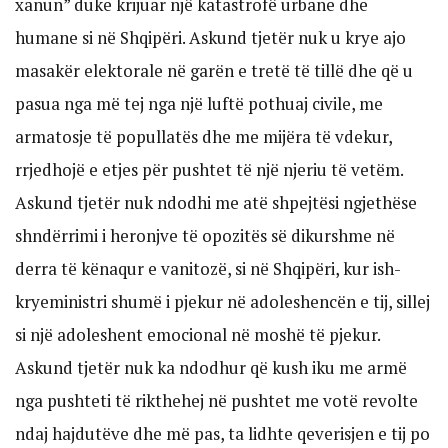
xanun” duke krijuar një katastrofë urbane dhe
humane si në Shqipëri. Askund tjetër nuk u krye ajo
masakër elektorale në garën e tretë të tillë dhe që u
pasua nga më tej nga një luftë pothuaj civile, me
armatosje të popullatës dhe me mijëra të vdekur,
rrjedhojë e etjes për pushtet të një njeriu të vetëm.
Askund tjetër nuk ndodhi me atë shpejtësi ngjethëse
shndërrimi i heronjve të opozitës së dikurshme në
derra të kënaqur e vanitozë, si në Shqipëri, kur ish-
kryeministri shumë i pjekur në adoleshencën e tij, sillej
si një adoleshent emocional në moshë të pjekur.
Askund tjetër nuk ka ndodhur që kush iku me armë
nga pushteti të rikthehej në pushtet me votë revolte
ndaj hajdutëve dhe më pas, ta lidhte qeverisjen e tij po