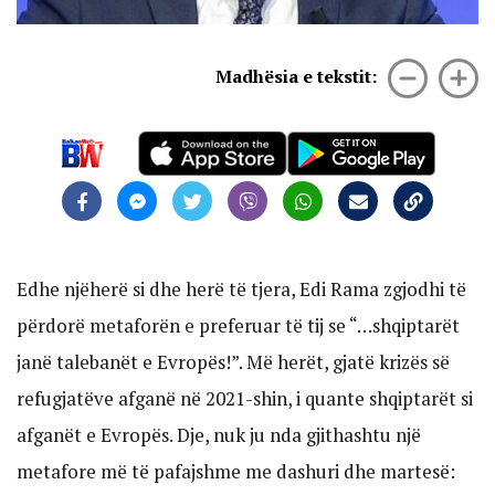
Madhësia e tekstit:
Edhe njëherë si dhe herë të tjera, Edi Rama zgjodhi të
përdorë metaforën e preferuar të tij se “…shqiptarët
janë talebanët e Evropës!”. Më herët, gjatë krizës së
refugjatëve afganë në 2021-shin, i quante shqiptarët si
afganët e Evropës. Dje, nuk ju nda gjithashtu një
metafore më të pafajshme me dashuri dhe martesë: