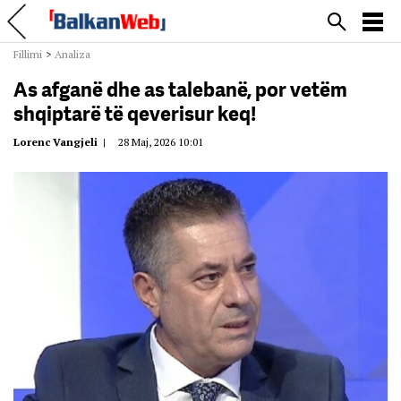
Fillimi
>
Analiza
As afganë dhe as talebanë, por vetëm
shqiptarë të qeverisur keq!
Lorenc Vangjeli
|
28 Maj, 2026 10:01