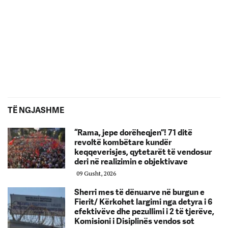
TË NGJASHME
“Rama, jepe dorëheqjen”! 71 ditë
revoltë kombëtare kundër
keqqeverisjes, qytetarët të vendosur
deri në realizimin e objektivave
09 Gusht, 2026
Sherri mes të dënuarve në burgun e
Fierit/ Kërkohet largimi nga detyra i 6
efektivëve dhe pezullimi i 2 të tjerëve,
Komisioni i Disiplinës vendos sot