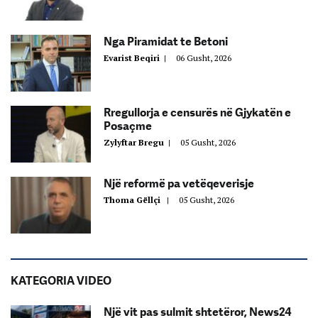
Nga Piramidat te Betoni
Evarist Beqiri
|
06 Gusht, 2026
Rregullorja e censurës në Gjykatën e
Posaçme
Zylyftar Bregu
|
05 Gusht, 2026
Një reformë pa vetëqeverisje
Thoma Gëllçi
|
05 Gusht, 2026
KATEGORIA VIDEO
Një vit pas sulmit shtetëror, News24