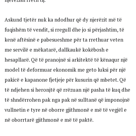
Askund tjetër nuk ka ndodhur që dy njerëzit më të
fuqishëm të vendit, si rregull dhe jo si përjashtim, të
kenë aftësinë e pabesueshme për ta rrethuar veten
me servilë e mëkatarë, dallkaukë kokëbosh e
hesapllarë. Që të pranojnë si arkitektë të kënaqur një
model të deformuar ekonomik me geto luksi për një
pakicë e kapanone fjetjeje për kusurin që mbetet. Që
të ndjehen si heronjtë që rrëzuan një pasha të kuq dhe
të shndërrohen pak nga pak në sulltanë që imponojnë
vullnetin e tyre në oborre gjithmonë e më të vegjël e
në oborrtarë gjithmonë e më të paktë.