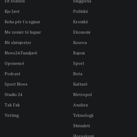
Fit Station
Shqipëria
Kjo Javë
Politikë
Koha për t'u zgjuar
Kronikë
Me zemër të hapur
Ekonomi
Në shënjester
Kosova
News24 Fundjavë
Rajoni
Oponencë
Sport
Podcast
Bota
Sport News
Kulturë
Studio 24
Metropol
Tak Fak
Analiza
Vetting
Teknologji
Shëndeti
Horoskopi