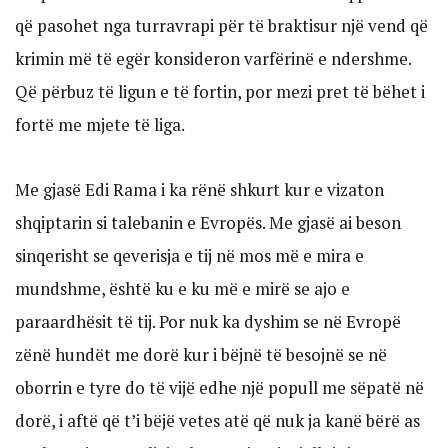
që pasohet nga turravrapi për të braktisur një vend që
krimin më të egër konsideron varfërinë e ndershme.
Që përbuz të ligun e të fortin, por mezi pret të bëhet i
fortë me mjete të liga.
Me gjasë Edi Rama i ka rënë shkurt kur e vizaton
shqiptarin si talebanin e Evropës. Me gjasë ai beson
sinqerisht se qeverisja e tij në mos më e mira e
mundshme, është ku e ku më e mirë se ajo e
paraardhësit të tij. Por nuk ka dyshim se në Evropë
zënë hundët me dorë kur i bëjnë të besojnë se në
oborrin e tyre do të vijë edhe një popull me sëpatë në
dorë, i aftë që t’i bëjë vetes atë që nuk ja kanë bërë as