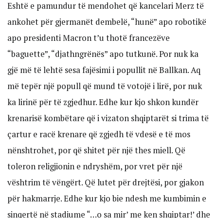
Eshtë e pamundur të mendohet që kancelari Merz të
ankohet për gjermanët dembelë, “hunë” apo robotikë
apo presidenti Macron t’u thotë francezëve
“baguette”, “djathngrënës” apo tutkunë. Por nuk ka
gjë më të lehtë sesa fajësimi i popullit në Ballkan. Aq
më tepër një popull që mund të votojë i lirë, por nuk
ka lirinë për të zgjedhur. Edhe kur kjo shkon kundër
krenarisë kombëtare që i vizaton shqiptarët si trima të
çartur e racë krenare që zgjedh të vdesë e të mos
nënshtrohet, por që shitet për një thes miell. Që
toleron religjionin e ndryshëm, por vret për një
vështrim të vëngërt. Që lutet për drejtësi, por gjakon
për hakmarrje. Edhe kur kjo bie ndesh me kumbimin e
sinqertë në stadiume “…o sa mir’ me ken shqiptar!’ dhe