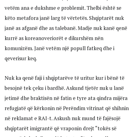
vetëm ana e dukshme e problemit. Thelbi është se
këto metafora janë larg të vërtetës. Shqiptarët nuk
janë as afganë dhe as talebanë. Madje nuk kanë qenë
kurrë as koreanoveriorët e dikurshëm nën
komunizëm. Janë vetëm një popull fatkeq dhe i
qeverisur keq.
Nuk ka qenë faji i shqiptarëve të uritur kur i bënë të
besojnë tek çeku i bardhë. Askund tjetër nuk u lanë
jetimë dhe braktisën në fatin e tyre ata qindra mijëra
refugjatë që kërkonin në Perëndim vitrinat që shihnin
në reklamat e RAI-t. Askush nuk mund të fajësojë
shqiptarët imigrantë që vraponin drejt “tokës së