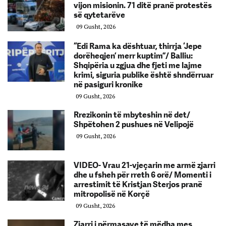
vijon misionin. 71 ditë pranë protestës
së qytetarëve
09 Gusht, 2026
“Edi Rama ka dështuar, thirrja ‘Jepe
dorëheqjen’ merr kuptim”/ Balliu:
Shqipëria u zgjua dhe fjeti me lajme
krimi, siguria publike është shndërruar
në pasiguri kronike
09 Gusht, 2026
Rrezikonin të mbyteshin në det/
Shpëtohen 2 pushues në Velipojë
09 Gusht, 2026
VIDEO- Vrau 21-vjeçarin me armë zjarri
dhe u fsheh për rreth 6 orë/ Momenti i
arrestimit të Kristjan Sterjos pranë
mitropolisë në Korçë
09 Gusht, 2026
Zjarri i përmasave të mëdha mes