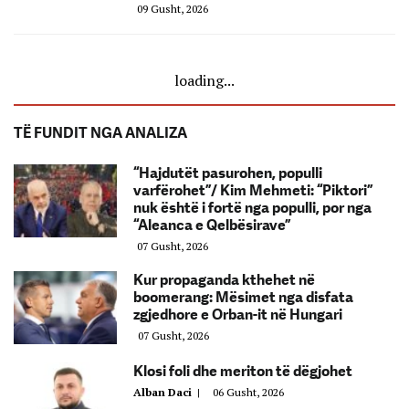
09 Gusht, 2026
loading...
TË FUNDIT NGA ANALIZA
“Hajdutët pasurohen, populli
varfërohet”/ Kim Mehmeti: “Piktori”
nuk është i fortë nga populli, por nga
“Aleanca e Qelbësirave”
07 Gusht, 2026
Kur propaganda kthehet në
boomerang: Mësimet nga disfata
zgjedhore e Orban-it në Hungari
07 Gusht, 2026
Klosi foli dhe meriton të dëgjohet
Alban Daci
|
06 Gusht, 2026