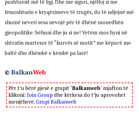
pushtuesit më të ligj. Dhe me siguri, njëlloj si me
lëmoshtarin e kryqëzimeve të rrugës, do të ndjejnë më
shumë neveri sesa nevojë për të dhënë monedhën
gjeopolitike: bëhuni dhe ju si ne! Vetëm mos hyni në
shtratin martesor të “kurvës së motit” me këpucë me
baltë dhe dhëmbë e këmbë pa larë!
©
Balkan
Web
Për t’u bërë pjesë e grupit "
Balkanweb
" mjafton të
klikoni:
Join Group
dhe kërkesa do t’ju aprovohet
menjëherë.
Grupi Balkanweb