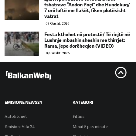
fshatrave “Andon Poçi” dhe Hundëkuq/
7 orë luftë me flakët, fiken plotësisht
vatrat
09 Gusht, 2026
Festa kthehet në protestë/ Të rinjtë në
Lushnje mbushin sheshin me thirrjet:
Rama, jepe dorëheqjen (VIDEO)
09 Gusht, 2026
EMISIONE NEWS24
KATEGORI
Autoktonët
Fillimi
Emisioni Vila 24
Minutë pas minute