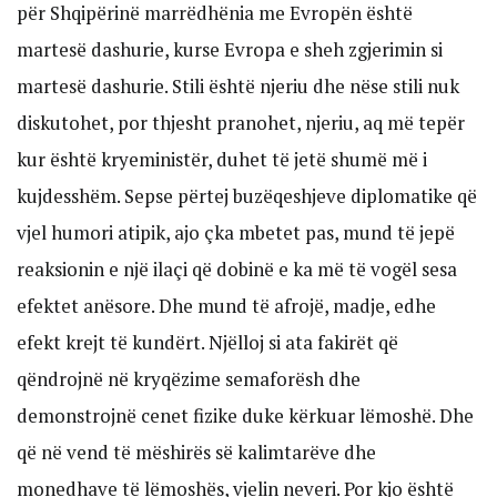
për Shqipërinë marrëdhënia me Evropën është
martesë dashurie, kurse Evropa e sheh zgjerimin si
martesë dashurie. Stili është njeriu dhe nëse stili nuk
diskutohet, por thjesht pranohet, njeriu, aq më tepër
kur është kryeministër, duhet të jetë shumë më i
kujdesshëm. Sepse përtej buzëqeshjeve diplomatike që
vjel humori atipik, ajo çka mbetet pas, mund të jepë
reaksionin e një ilaçi që dobinë e ka më të vogël sesa
efektet anësore. Dhe mund të afrojë, madje, edhe
efekt krejt të kundërt. Njëlloj si ata fakirët që
qëndrojnë në kryqëzime semaforësh dhe
demonstrojnë cenet fizike duke kërkuar lëmoshë. Dhe
që në vend të mëshirës së kalimtarëve dhe
monedhave të lëmoshës, vjelin neveri. Por kjo është