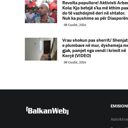
Revolta popullore! Aktivisti Arbe
Kola: Kjo betejë s’ka më kthim pas
do të vazhdojmë deri në shtator.
Nuk ka pushime as për Diasporën
08 Gusht, 2026
Vrau shokun pas sherrit/ Shenjat
e plumbave në mur, dyshemeja m
gjak, pamjet nga vendi i krimit në
Korçë (VIDEO)
08 Gusht, 2026
EMISION
Autokton