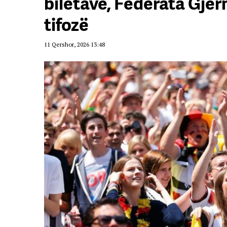
biletave, Federata Gje
tifozë
11 Qershor, 2026 13:48