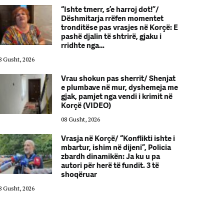
“Ishte tmerr, s’e harroj dot!”/
Dëshmitarja rrëfen momentet
tronditëse pas vrasjes në Korçë: E
pashë djalin të shtrirë, gjaku i
rridhte nga…
8 Gusht, 2026
08 Gusht, 2026
Vrau shokun pas sherrit/ Shenjat
e plumbave në mur, dyshemeja me
gjak, pamjet nga vendi i krimit në
Korçë (VIDEO)
08 Gusht, 2026
Vrasja në Korçë/ “Konflikti ishte i
mbartur, ishim në dijeni”, Policia
zbardh dinamikën: Ja ku u pa
autori për herë të fundit. 3 të
shoqëruar
8 Gusht, 2026
08 Gusht, 2026