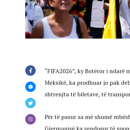
“FIFA2026”, ky Botëror i ndarë
Meksikë, ka prodhuar jo pak deb
shtrenjta të biletave, të transpo
Për të pasur sa më shumë mbësh
Gjermanisë ka vendosur të spons