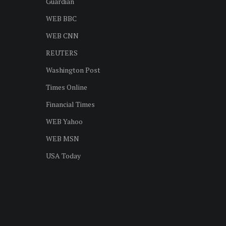
Guardian
WEB BBC
WEB CNN
REUTERS
Washington Post
Times Online
Financial Times
WEB Yahoo
WEB MSN
USA Today