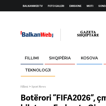
BALKANWEB TV
FOTO GALERI
EMISIONE
MOTI
SOND
FILLIMI
SHQIPËRIA
KOSOVA
TEKNOLOGJI
Fillimi
>
Sport News
Botërori “FIFA2026”, çm