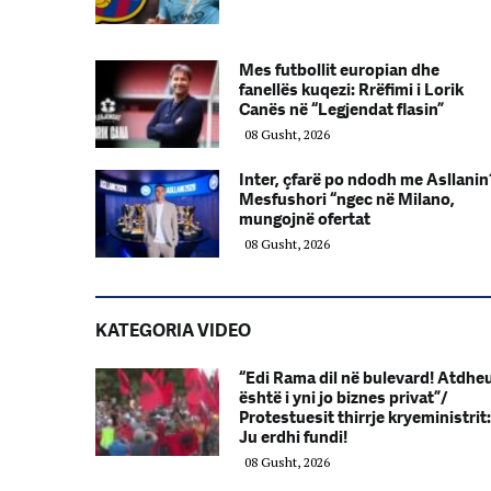
Mes futbollit europian dhe
fanellës kuqezi: Rrëfimi i Lorik
Canës në “Legjendat flasin”
08 Gusht, 2026
Inter, çfarë po ndodh me Asllanin
Mesfushori “ngec në Milano,
mungojnë ofertat
08 Gusht, 2026
KATEGORIA VIDEO
“Edi Rama dil në bulevard! Atdhe
është i yni jo biznes privat”/
Protestuesit thirrje kryeministrit:
Ju erdhi fundi!
08 Gusht, 2026