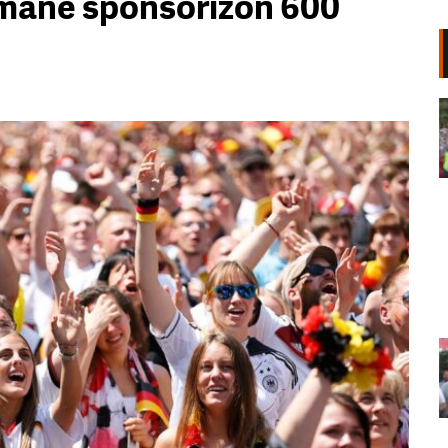
rmane sponsorizon 600
“Edi Rama dil në bulevard! Atdheu
është i yni jo biznes privat”/
Protestuesit thirrje kryeministrit:
Ju erdhi fundi!
08 Gusht, 2026
LIVE- Sot dita e 70-të e protestës,
nis marshimi i qytetarëve drejt
Kryeministrisë: Rama, jep
dorëheqjen!
08 Gusht, 2026
Revolta popullore! Aktivisti Arben
Kola: Kjo betejë s’ka më kthim pas,
do të vazhdojmë deri në shtator.
Nuk ka pushime as për Diasporën!
08 Gusht, 2026