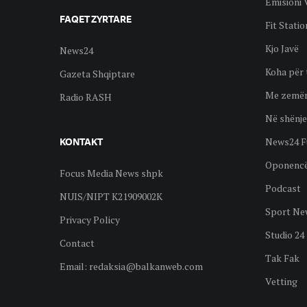
Emisioni 
FAQET ZYRTARE
Fit Statio
Kjo Javë
News24
Koha për 
Gazeta Shqiptare
Me zemër
Radio RASH
Në shënje
News24 F
KONTAKT
Oponenc
Focus Media News shpk
Podcast
NUIS/NIPT K21909002K
Sport Ne
Privacy Policy
Studio 24
Contact
Tak Fak
Email:
redaksia@balkanweb.com
Vetting