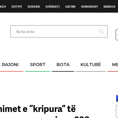
AZH
SHTYPI
DOSSIER
SHËNDETI
GATIMI
HOROSKOPI
NEWS24
RAJONI
SPORT
BOTA
KULTURË
M
imet e “kripura” të