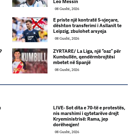
Leo Messin
08 Gusht, 2026
E priste një kontratë 5-vjeçare,
dështon transferimi i Asllanit te
Leipzig, zbulohet arsyeja
08 Gusht, 2026
?
ZYRTARE/ La Liga, një “oaz” për
Kumbullën, qendërmbrojtësi
mbetet në Spanjë
08 Gusht, 2026
u
LIVE- Sot dita e 70-të e protestës,
nis marshimi i qytetarëve drejt
Kryeministrisë: Rama, jep
dorëheqjen!
08 Gusht, 2026