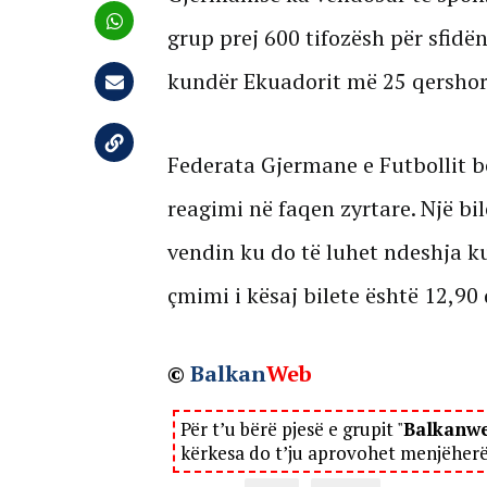
grup prej 600 tifozësh për sfidën
kundër Ekuadorit më 25 qershor
Federata Gjermane e Futbollit b
reagimi në faqen zyrtare. Një bi
vendin ku do të luhet ndeshja k
çmimi i kësaj bilete është 12,90 
©
Balkan
Web
Për t’u bërë pjesë e grupit "
Balkanw
kërkesa do t’ju aprovohet menjëher