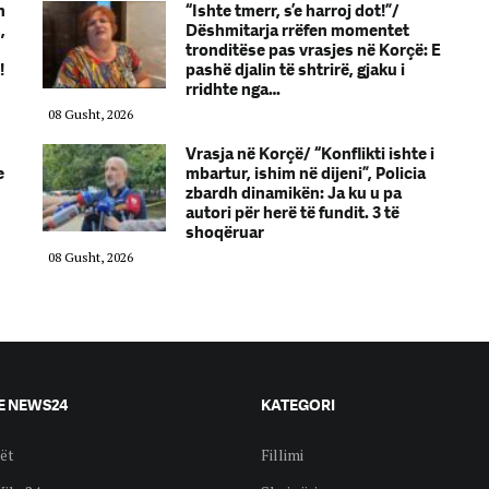
n
“Ishte tmerr, s’e harroj dot!”/
,
Dëshmitarja rrëfen momentet
tronditëse pas vrasjes në Korçë: E
!
pashë djalin të shtrirë, gjaku i
rridhte nga…
08 Gusht, 2026
Vrasja në Korçë/ “Konflikti ishte i
e
mbartur, ishim në dijeni”, Policia
zbardh dinamikën: Ja ku u pa
autori për herë të fundit. 3 të
shoqëruar
08 Gusht, 2026
E NEWS24
KATEGORI
ët
Fillimi