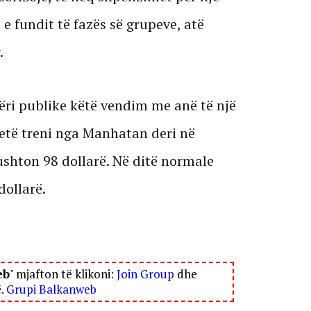
 e fundit të fazës së grupeve, atë
.
ëri publike këtë vendim me anë të një
letë treni nga Manhatan deri në
ushton 98 dollarë. Në ditë normale
dollarë.
eb
" mjafton të klikoni:
Join Group
dhe
ë.
Grupi Balkanweb