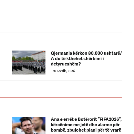
Gjermania kërkon 80,000 ushtarë/
A do të kthehet shërbimi i
detyrueshëm?
30 Korrik, 2026
Ana e errët e Botërorit “FIFA2026”,
kërcënime me jetë dhe alarme për
bombë, zbulohet plani për të vrarë