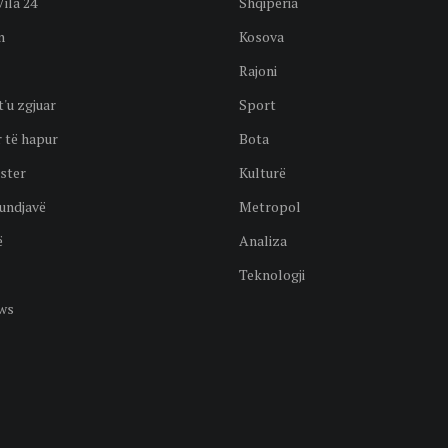
Vila 24
Shqipëria
n
Kosova
Rajoni
t'u zgjuar
Sport
 të hapur
Bota
ster
Kulturë
undjavë
Metropol
ë
Analiza
Teknologji
ws