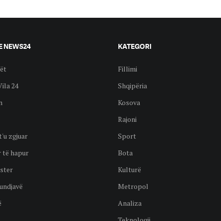
E NEWS24
KATEGORI
ët
Fillimi
Vila 24
Shqipëria
n
Kosova
Rajoni
t'u zgjuar
Sport
 të hapur
Bota
ster
Kulturë
undjavë
Metropol
ë
Analiza
Teknologji