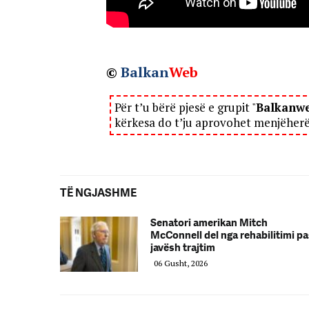
©
Balkan
Web
Për t’u bërë pjesë e grupit "
Balkanw
kërkesa do t’ju aprovohet menjëher
TË NGJASHME
Senatori amerikan Mitch
McConnell del nga rehabilitimi p
javësh trajtim
06 Gusht, 2026