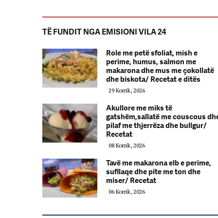
TË FUNDIT NGA EMISIONI VILA 24
Role me petë sfoliat, mish e
perime, humus, salmon me
makarona dhe mus me çokollatë
dhe biskota/ Recetat e ditës
29 Korrik, 2026
Akullore me miks të
gatshëm,sallatë me couscous dh
pilaf me thjerrëza dhe bullgur/
Recetat
08 Korrik, 2026
Tavë me makarona elb e perime,
sufllaqe dhe pite me ton dhe
miser/ Recetat
06 Korrik, 2026