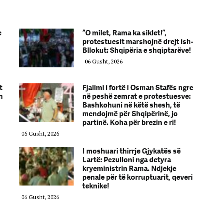
e
“O milet, Rama ka siklet!”,
protestuesit marshojnë drejt ish-
Bllokut: Shqipëria e shqiptarëve!
06 Gusht, 2026
t
Fjalimi i fortë i Osman Stafës ngre
n
në peshë zemrat e protestuesve:
Bashkohuni në këtë shesh, të
mendojmë për Shqipërinë, jo
partinë. Koha për brezin e ri!
06 Gusht, 2026
I moshuari thirrje Gjykatës së
Lartë: Pezulloni nga detyra
kryeministrin Rama. Ndjekje
penale për të korruptuarit, qeveri
teknike!
06 Gusht, 2026