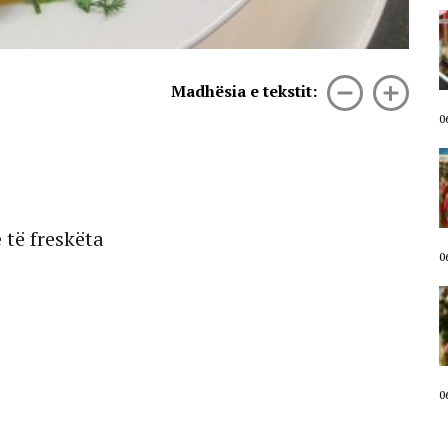
Fjalimi i fortë i Osman Stafës ngre
në peshë zemrat e protestuesve:
Bashkohuni në këtë shesh, të
mendojmë për Shqipërinë, jo
Madhësia e tekstit:
partinë. Koha për brezin e ri!
06 Gusht, 2026
0
Qytetari i drejtohet Ramës nga
protesta: Shqipëria është e Zotit
dhe e mikut, jo e djallit dhe
armikut. SHBA dhe BE t’i kërkojë
dorëheqjen (VIDEO)
 të freskëta
06 Gusht, 2026
0
I moshuari thirrje Gjykatës së
Lartë: Pezulloni nga detyra
kryeministrin Rama. Ndjekje
penale për të korruptuarit, qeveri
teknike!
06 Gusht, 2026
0