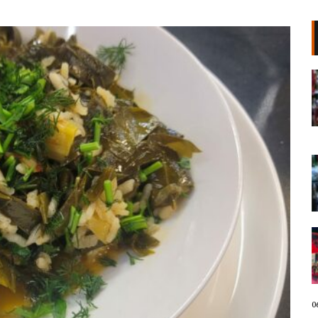
“Poshtë patronazhistët”, revolta e
68-të kundër qeverisë,
protestuesit thirrje qytetarëve:
Bashkohuni me ne!
06 Gusht, 2026
“O milet, Rama ka siklet!”,
protestuesit marshojnë drejt ish-
Bllokut: Shqipëria e shqiptarëve!
06 Gusht, 2026
68 ditë protesta masive, qytetarët
nuk tërhiqen! Protestuesit mbyllin
fjalimet para Kryeministrisë,
marshojnë në Bulevard: Ju erdhi
fundi! Revolucion!
06 Gusht, 2026
0