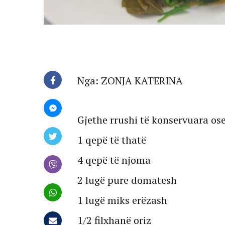
Nga: ZONJA KATERINA
Gjethe rrushi të konservuara ose
1 qepë të thatë
4 qepë të njoma
2 lugë pure domatesh
1 lugë miks erëzash
1/2 filxhanë oriz