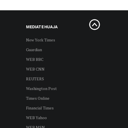
MEDIAT E HUAJA
New York Times
Guardian
WEB BBC
WEB CNN
REUTERS
Washington Post
Times Online
Financial Times
WEB Yahoo
WEB MSN