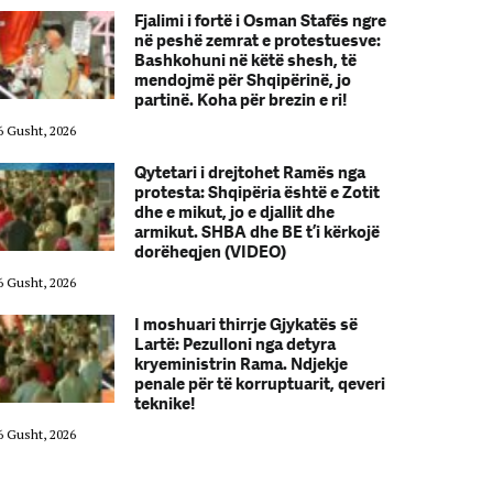
Fjalimi i fortë i Osman Stafës ngre
në peshë zemrat e protestuesve:
Bashkohuni në këtë shesh, të
mendojmë për Shqipërinë, jo
partinë. Koha për brezin e ri!
6 Gusht, 2026
06 Gusht, 2026
Qytetari i drejtohet Ramës nga
protesta: Shqipëria është e Zotit
dhe e mikut, jo e djallit dhe
armikut. SHBA dhe BE t’i kërkojë
dorëheqjen (VIDEO)
6 Gusht, 2026
06 Gusht, 2026
I moshuari thirrje Gjykatës së
Lartë: Pezulloni nga detyra
kryeministrin Rama. Ndjekje
penale për të korruptuarit, qeveri
teknike!
6 Gusht, 2026
06 Gusht, 2026