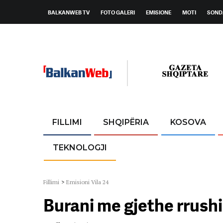
BALKANWEB TV
FOTO GALERI
EMISIONE
MOTI
SOND
FILLIMI
SHQIPËRIA
KOSOVA
TEKNOLOGJI
Fillimi
>
Emisioni Vila 24
Burani me gjethe rrushi