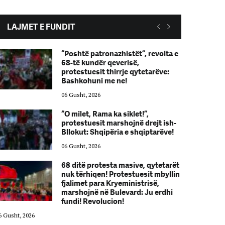
LAJMET E FUNDIT
“Poshtë patronazhistët”, revolta e
68-të kundër qeverisë,
protestuesit thirrje qytetarëve:
Bashkohuni me ne!
06 Gusht, 2026
“O milet, Rama ka siklet!”,
protestuesit marshojnë drejt ish-
Bllokut: Shqipëria e shqiptarëve!
06 Gusht, 2026
68 ditë protesta masive, qytetarët
nuk tërhiqen! Protestuesit mbyllin
fjalimet para Kryeministrisë,
marshojnë në Bulevard: Ju erdhi
fundi! Revolucion!
6 Gusht, 2026
06 Gusht, 2026