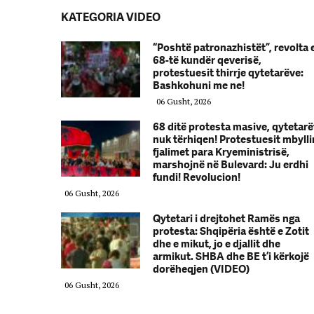
KATEGORIA VIDEO
“Poshtë patronazhistët”, revolta 
68-të kundër qeverisë,
protestuesit thirrje qytetarëve:
Bashkohuni me ne!
06 Gusht, 2026
68 ditë protesta masive, qytetarë
nuk tërhiqen! Protestuesit mbylli
fjalimet para Kryeministrisë,
marshojnë në Bulevard: Ju erdhi
fundi! Revolucion!
06 Gusht, 2026
Qytetari i drejtohet Ramës nga
protesta: Shqipëria është e Zotit
dhe e mikut, jo e djallit dhe
armikut. SHBA dhe BE t’i kërkojë
dorëheqjen (VIDEO)
06 Gusht, 2026