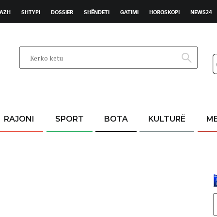
AZH
SHTYPI
DOSSIER
SHËNDETI
GATIMI
HOROSKOPI
NEWS24
RAJONI
SPORT
BOTA
KULTURË
M