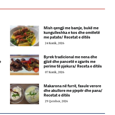
Mish qengji me bamje, bukë me
kungulleshka e kos dhe omëletë
me patate/ Recetat e ditës
24 Korrik, 2026
Byrek tradicional me nena dhe
e
gjizë dhe pancetë e zgarës me
perime të pjekura/ Receta e ditës
07 Korrik, 2026
Makarona në furrë, fasule verore
dhe akullore me pjepër dhe pana/
Recetat e ditës
29 Qershor, 2026