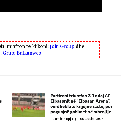
eb
" mjafton të klikoni:
Join Group
dhe
ë.
Grupi Balkanweb
Partizani triumfon 3-1 ndaj AF
as
Elbasanit në “Elbasan Arena”,
verdheblutë krijojnë raste, por
paguajnë gabimet në mbrojtje
Fatmir Popja
|
06 Gusht, 2026