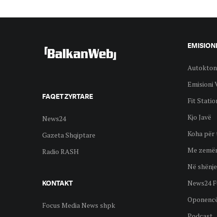
EMISION
Autokton
Emisioni 
FAQET ZYRTARE
Fit Statio
Kjo Javë
News24
Koha për 
Gazeta Shqiptare
Me zemër
Radio RASH
Në shënje
News24 F
KONTAKT
Oponenc
Focus Media News shpk
Podcast