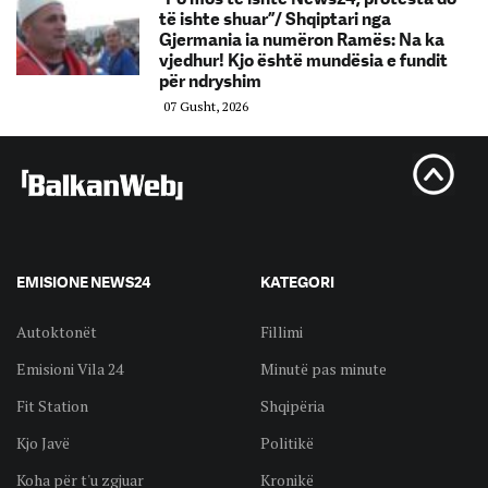
të ishte shuar”/ Shqiptari nga
Gjermania ia numëron Ramës: Na ka
vjedhur! Kjo është mundësia e fundit
për ndryshim
07 Gusht, 2026
EMISIONE NEWS24
KATEGORI
Autoktonët
Fillimi
Emisioni Vila 24
Minutë pas minute
Fit Station
Shqipëria
Kjo Javë
Politikë
Koha për t'u zgjuar
Kronikë