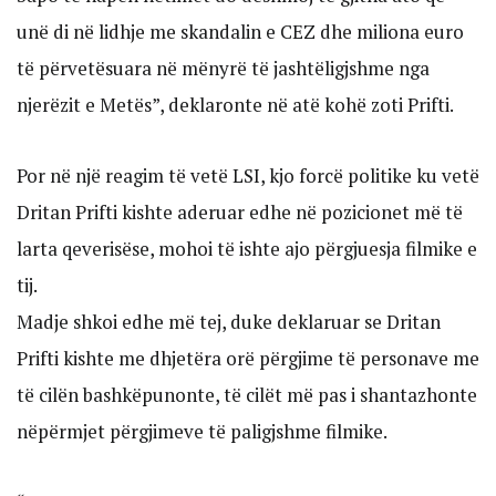
unë di në lidhje me skandalin e CEZ dhe miliona euro
të përvetësuara në mënyrë të jashtëligjshme nga
njerëzit e Metës”, deklaronte në atë kohë zoti Prifti.
Por në një reagim të vetë LSI, kjo forcë politike ku vetë
Dritan Prifti kishte aderuar edhe në pozicionet më të
larta qeverisëse, mohoi të ishte ajo përgjuesja filmike e
tij.
Madje shkoi edhe më tej, duke deklaruar se Dritan
Prifti kishte me dhjetëra orë përgjime të personave me
të cilën bashkëpunonte, të cilët më pas i shantazhonte
nëpërmjet përgjimeve të paligjshme filmike.