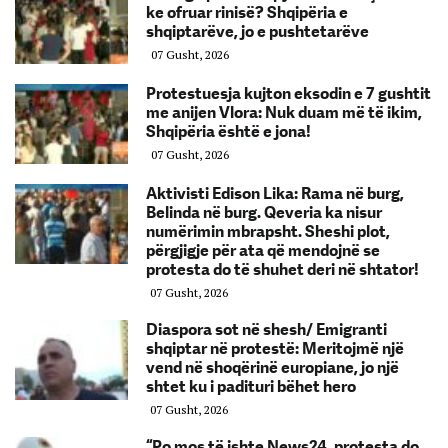
ke ofruar rinisë? Shqipëria e
shqiptarëve, jo e pushtetarëve
07 Gusht, 2026
Protestuesja kujton eksodin e 7 gushtit
me anijen Vlora: Nuk duam më të ikim,
Shqipëria është e jona!
07 Gusht, 2026
Aktivisti Edison Lika: Rama në burg,
Belinda në burg. Qeveria ka nisur
numërimin mbrapsht. Sheshi plot,
përgjigje për ata që mendojnë se
protesta do të shuhet deri në shtator!
07 Gusht, 2026
Diaspora sot në shesh/ Emigranti
shqiptar në protestë: Meritojmë një
vend në shoqërinë europiane, jo një
shtet ku i padituri bëhet hero
07 Gusht, 2026
“Po mos të ishte News24, protesta do