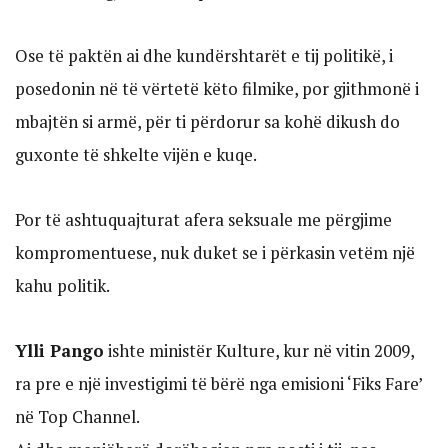
Ose të paktën ai dhe kundërshtarët e tij politikë, i
posedonin në të vërtetë këto filmike, por gjithmonë i
mbajtën si armë, për ti përdorur sa kohë dikush do
guxonte të shkelte vijën e kuqe.
Por të ashtuquajturat afera seksuale me përgjime
kompromentuese, nuk duket se i përkasin vetëm një
kahu politik.
Ylli Pango
ishte ministër Kulture, kur në vitin 2009,
ra pre e një investigimi të bërë nga emisioni ‘Fiks Fare’
në Top Channel.