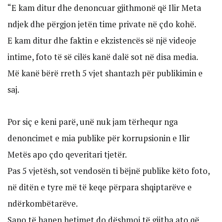
“E kam ditur dhe denoncuar gjithmonë që Ilir Meta
ndjek dhe përgjon jetën time private në çdo kohë.
E kam ditur dhe faktin e ekzistencës së një videoje
intime, foto të së cilës kanë dalë sot në disa media.
Më kanë bërë rreth 5 vjet shantazh për publikimin e
saj.
Por siç e keni parë, unë nuk jam tërhequr nga
denoncimet e mia publike për korrupsionin e Ilir
Metës apo çdo qeveritari tjetër.
Pas 5 vjetësh, sot vendosën ti bëjnë publike këto foto,
në ditën e tyre më të keqe përpara shqiptarëve e
ndërkombëtarëve.
Sapo të hapen hetimet do dëshmoj të gjitha ato që