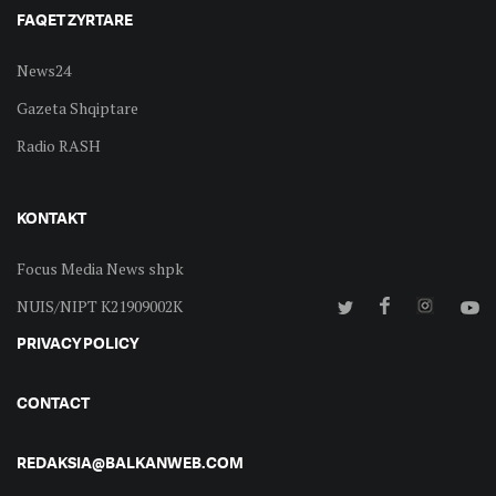
FAQET ZYRTARE
News24
Gazeta Shqiptare
Radio RASH
KONTAKT
Focus Media News shpk
NUIS/NIPT K21909002K
PRIVACY POLICY
CONTACT
REDAKSIA@BALKANWEB.COM