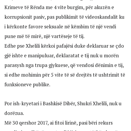
Krimeve të Rënda me 4 vite burgim, për akuzën e
korrupsionit pasiv, pas publikimit të videoskandalit ku
i kërkonte favore seksuale në këmbim të një vendi
pune më të mirë, një vartëseje të tij.
Edhe pse Xhelili kërkoi pafajësi duke deklaruar se çdo
gjë ishte e manipuluar, deklaratat e tij nuk u morën
parasysh nga trupa gjykuese, që vendosi dënimin e tij,
si edhe mohimin për 5 vite të së drejtës të ushtrimit të
funksioneve publike.
Por ish-kryetari i Bashkisë Dibër, Shukri Xhelili, nuk u
dorëzua.
Më 30 qershor 2017, ai fitoi lirinë, pasi bëri rekurs