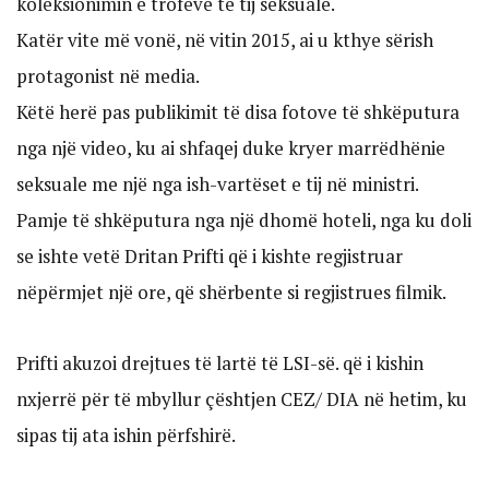
koleksionimin e trofeve të tij seksualë.
Katër vite më vonë, në vitin 2015, ai u kthye sërish
protagonist në media.
Këtë herë pas publikimit të disa fotove të shkëputura
nga një video, ku ai shfaqej duke kryer marrëdhënie
seksuale me një nga ish-vartëset e tij në ministri.
Pamje të shkëputura nga një dhomë hoteli, nga ku doli
se ishte vetë Dritan Prifti që i kishte regjistruar
nëpërmjet një ore, që shërbente si regjistrues filmik.
Prifti akuzoi drejtues të lartë të LSI-së. që i kishin
nxjerrë për të mbyllur çështjen CEZ/ DIA në hetim, ku
sipas tij ata ishin përfshirë.