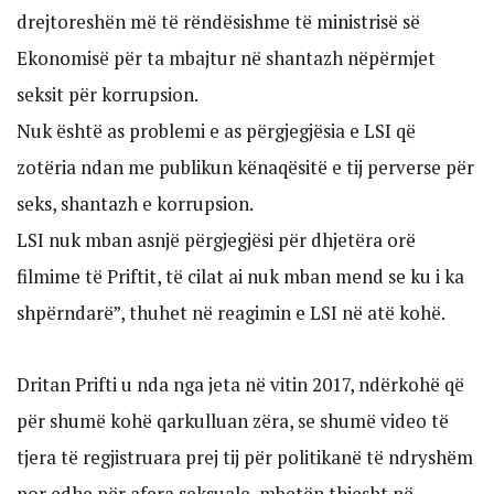
drejtoreshën më të rëndësishme të ministrisë së
Ekonomisë për ta mbajtur në shantazh nëpërmjet
seksit për korrupsion.
Nuk është as problemi e as përgjegjësia e LSI që
zotëria ndan me publikun kënaqësitë e tij perverse për
seks, shantazh e korrupsion.
LSI nuk mban asnjë përgjegjësi për dhjetëra orë
filmime të Priftit, të cilat ai nuk mban mend se ku i ka
shpërndarë”, thuhet në reagimin e LSI në atë kohë.
Dritan Prifti u nda nga jeta në vitin 2017, ndërkohë që
për shumë kohë qarkulluan zëra, se shumë video të
tjera të regjistruara prej tij për politikanë të ndryshëm
por edhe për afera seksuale, mbetën thjesht në