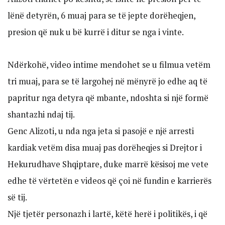
lënë detyrën, 6 muaj para se të jepte dorëheqjen,
presion që nuk u bë kurrë i ditur se nga i vinte.
Ndërkohë, video intime mendohet se u filmua vetëm
tri muaj, para se të largohej në mënyrë jo edhe aq të
papritur nga detyra që mbante, ndoshta si një formë
shantazhi ndaj tij.
Genc Alizoti, u nda nga jeta si pasojë e një arresti
kardiak vetëm disa muaj pas dorëheqjes si Drejtor i
Hekurudhave Shqiptare, duke marrë kësisoj me vete
edhe të vërtetën e videos që çoi në fundin e karrierës
së tij.
Një tjetër personazh i lartë, këtë herë i politikës, i që