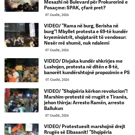
Mesazhi në Bulevard për Prokurorinë e
Posaçme: SPAK, çfarë pret?
07 Gusht, 2026
VIDEO/ “Rama në burg, Berisha në
burg”! Mbyllet protesta e 69-të kundër
kryeministrit, shqiptarët të vendosur:
Nesër më shumë, nuk ndalemi
07 Gusht, 2026
VIDEO/ Divjaka kundër shkrirjes me
Lushnjen, protesta në ditën e 8-të,
banorët kundërshtojnë propozimin e PS
07 Gusht, 2026
VIDEO/ “Shqipëria kërkon revolucion”!
Marshim-protestë në rrugët e Tiranës,
jehon thirrja: Arresto Ramën, arresto
Ballukun
07 Gusht, 2026
VIDEO/ Protestuesit marshojnë drejt
Rrugës së Elbasanit! “Shqipëria