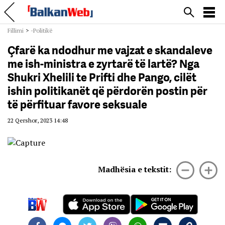
Fillimi
>
-Politikë
Çfarë ka ndodhur me vajzat e skandaleve
me ish-ministra e zyrtarë të lartë? Nga
Shukri Xhelili te Prifti dhe Pango, cilët
ishin politikanët që përdorën postin për
të përfituar favore seksuale
22 Qershor, 2023 14:48
Madhësia e tekstit: