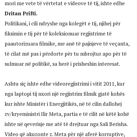
mori me vete të vërtetat e videove të tij, ishte edhe
Dritan Prifti.
Politikani, i cili ndryshe nga kolegët e tij, njihej për
fiksimin e tij për të koleksionuar regjistrime të
paautorizuara filmike, me anë të pajisjeve të veçanta,
të cilat më pas i përdorte për tu mbrojtur apo për të
sulmuar në politikë, sa herë i prisheshin interesat.
Ashtu siç ishte edhe videoregjistrimi i vitit 2011, kur
nga laptopi tij nxori një regjistrim filmik gjatë kohës
kur ishte Ministër i Energjitikës, në të cilin dallohej
zv/kryeministri Ilir Meta, partia e të cilit në këtë kohë
ishte në qeverisje me atë të drejtuar nga Sali Berisha.
Video që akuzonte z. Meta për një aferë korruptive,