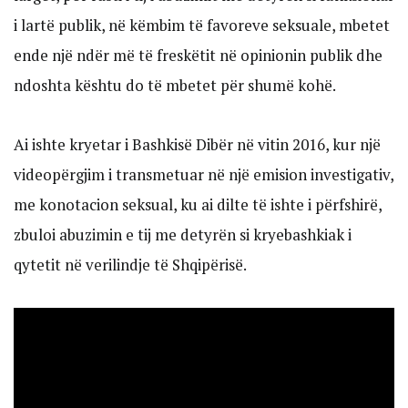
i lartë publik, në këmbim të favoreve seksuale, mbetet
ende një ndër më të freskëtit në opinionin publik dhe
ndoshta kështu do të mbetet për shumë kohë.
Ai ishte kryetar i Bashkisë Dibër në vitin 2016, kur një
videopërgjim i transmetuar në një emision investigativ,
me konotacion seksual, ku ai dilte të ishte i përfshirë,
zbuloi abuzimin e tij me detyrën si kryebashkiak i
qytetit në verilindje të Shqipërisë.