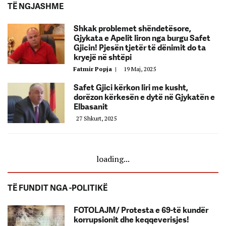
TË NGJASHME
Shkak problemet shëndetësore,
Gjykata e Apelit liron nga burgu Safet
Gjicin! Pjesën tjetër të dënimit do ta
kryejë në shtëpi
Fatmir Popja
|
19 Maj, 2025
Safet Gjici kërkon liri me kusht,
dorëzon kërkesën e dytë në Gjykatën e
Elbasanit
27 Shkurt, 2025
loading...
TË FUNDIT NGA -POLITIKË
FOTOLAJM/ Protesta e 69-të kundër
korrupsionit dhe keqqeverisjes!