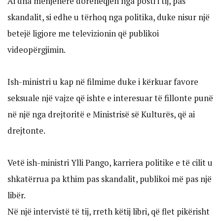
Ai dha menjëherë dorëheqjen nga posti i tij, pas
skandalit, si edhe u tërhoq nga politika, duke nisur një
betejë ligjore me televizionin që publikoi
videopërgjimin.
Ish-ministri u kap në filmime duke i kërkuar favore
seksuale një vajze që ishte e interesuar të fillonte punë
në një nga drejtoritë e Ministrisë së Kulturës, që ai
drejtonte.
Vetë ish-ministri Ylli Pango, karriera politike e të cilit u
shkatërrua pa kthim pas skandalit, publikoi më pas një
libër.
Në një intervistë të tij, rreth këtij libri, që flet pikërisht