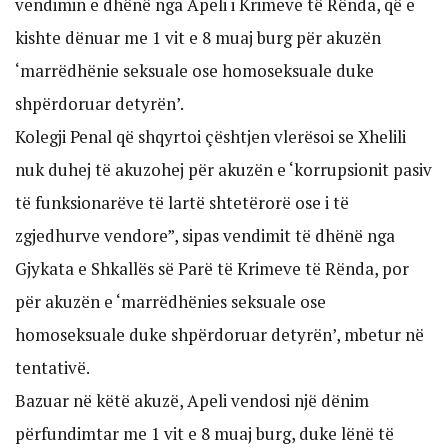
vendimin e dhënë nga Apeli i Krimeve të Rënda, që e
kishte dënuar me 1 vit e 8 muaj burg për akuzën
‘marrëdhënie seksuale ose homoseksuale duke
shpërdoruar detyrën’.
Kolegji Penal që shqyrtoi çështjen vlerësoi se Xhelili
nuk duhej të akuzohej për akuzën e ‘korrupsionit pasiv
të funksionarëve të lartë shtetërorë ose i të
zgjedhurve vendore”, sipas vendimit të dhënë nga
Gjykata e Shkallës së Parë të Krimeve të Rënda, por
për akuzën e ‘marrëdhënies seksuale ose
homoseksuale duke shpërdoruar detyrën’, mbetur në
tentativë.
Bazuar në këtë akuzë, Apeli vendosi një dënim
përfundimtar me 1 vit e 8 muaj burg, duke lënë të