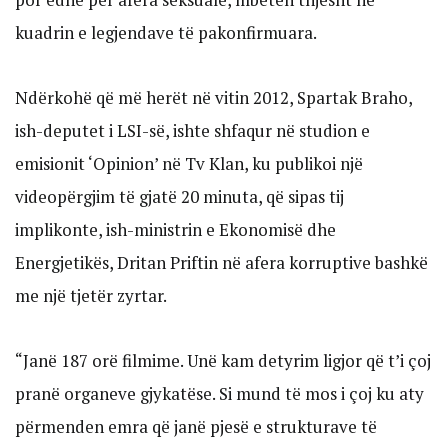
kuadrin e legjendave të pakonfirmuara.
Ndërkohë që më herët në vitin 2012, Spartak Braho,
ish-deputet i LSI-së, ishte shfaqur në studion e
emisionit ‘Opinion’ në Tv Klan, ku publikoi një
videopërgjim të gjatë 20 minuta, që sipas tij
implikonte, ish-ministrin e Ekonomisë dhe
Energjetikës, Dritan Priftin në afera korruptive bashkë
me një tjetër zyrtar.
“Janë 187 orë filmime. Unë kam detyrim ligjor që t’i çoj
pranë organeve gjykatëse. Si mund të mos i çoj ku aty
përmenden emra që janë pjesë e strukturave të