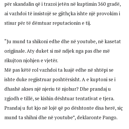
për skandalin që i trazoi jetën në kuptimin 360 gradë,
ai vazhdoi të insistojë se gjithçka ishte një provokim i
stisur për të dëmtuar reputacionin e tij.
“Ju mund ta shikoni edhe dhe në youtube, në kasetat
origjinale. Aty duket si më ndjek nga pas dhe më
rikujton njohjen e vjetër.
Më pas këtë rol vazhdoi ta luajë edhe në shtëpi se
ishte duke regjistruar poshtërsisht. A e kuptoni se i
dhashë akses një njeriu të njohur? Dhe prandaj u
zgjodh e tillë, se kishin dështuar tentativat e tjera.
Prandaj u fut kjo në lojë që po dështonte disa herë, siç
mund ta shihni dhe në youtube”, deklaronte Pango.