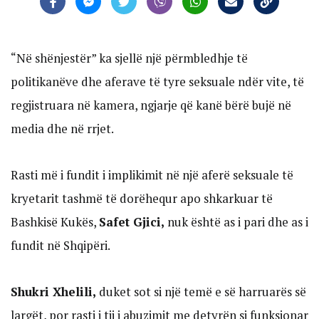
“Në shënjestër” ka sjellë një përmbledhje të
politikanëve dhe aferave të tyre seksuale ndër vite, të
regjistruara në kamera, ngjarje që kanë bërë bujë në
media dhe në rrjet.
Rasti më i fundit i implikimit në një aferë seksuale të
kryetarit tashmë të dorëhequr apo shkarkuar të
Bashkisë Kukës,
Safet Gjici,
nuk është as i pari dhe as i
fundit në Shqipëri.
Shukri Xhelili,
duket sot si një temë e së harruarës së
largët, por rasti i tij i abuzimit me detyrën si funksionar