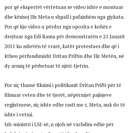
por që ekspertët vërtetuan se video ishte e montuar
dhe kësisoj Ilir Meta u shpall i pafajshëm nga gjykata.
Por që kjo video u përdor nga opozita e kohës e
drejtuar nga Edi Rama për demonstratën e 21 Janarit
2011 ku mbetën të vrarë, katër protestues dhe që i
ktheu përfundimisht Dritan Priftin dhe Ilir Metën, në
dy armiq të përbetuar të njëri-tjetrin.
Por siç thamë fiksimi i politikanit Dritan Prifti për të
filmuar veten dhe të tjerët, nëpërmjet pajisjeve
regjistruese, siç ishte edhe rasti me z. Meta, nuk do të
ishte i vetmi.
Ish-ministri i LSI-së, u njoh në vazhdim edhe për