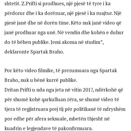
shtetit. Z.Prifti si prodhues, një pjesë të tyre i ka
përdorur dhe i ka dorëzuar, një pjesë i ka ruajtur. Një
pjesë janë dhe në dorën time. Këto nuk janë video që
janë prodhuar nga unë. Në vendin dhe kohën e duhur
do të bëhen publike. Jemi akoma në studim”,
deklaronte Spartak Braho.
Por këto video filmike, të prezumuara nga Spartak
Braho, nuk u bënë kurrë publike.
Dritan Prifti u nda nga jeta në vitin 2017, ndërkohë që
për shumë kohë qarkulluan zëra, se shumë video të
tjera të regjistruara prej tij për politikanë të ndryshëm
por edhe për afera seksuale, mbetën thjesht në
kuadrin e legjendave të pakonfirmuara.