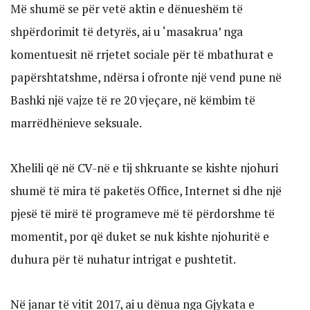
Më shumë se për vetë aktin e dënueshëm të
shpërdorimit të detyrës, ai u ‘masakrua’ nga
komentuesit në rrjetet sociale për të mbathurat e
papërshtatshme, ndërsa i ofronte një vend pune në
Bashki një vajze të re 20 vjeçare, në këmbim të
marrëdhënieve seksuale.
Xhelili që në CV-në e tij shkruante se kishte njohuri
shumë të mira të paketës Office, Internet si dhe një
pjesë të mirë të programeve më të përdorshme të
momentit, por që duket se nuk kishte njohuritë e
duhura për të nuhatur intrigat e pushtetit.
Në janar të vitit 2017, ai u dënua nga Gjykata e