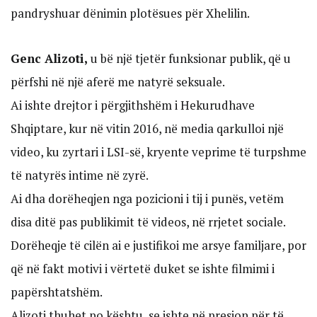
pandryshuar dënimin plotësues për Xhelilin.
Genc Alizoti,
u bë një tjetër funksionar publik, që u
përfshi në një aferë me natyrë seksuale.
Ai ishte drejtor i përgjithshëm i Hekurudhave
Shqiptare, kur në vitin 2016, në media qarkulloi një
video, ku zyrtari i LSI-së, kryente veprime të turpshme
të natyrës intime në zyrë.
Ai dha dorëheqjen nga pozicioni i tij i punës, vetëm
disa ditë pas publikimit të videos, në rrjetet sociale.
Dorëheqje të cilën ai e justifikoi me arsye familjare, por
që në fakt motivi i vërtetë duket se ishte filmimi i
papërshtatshëm.
Alizoti thuhet po kështu, se ishte në presion për të