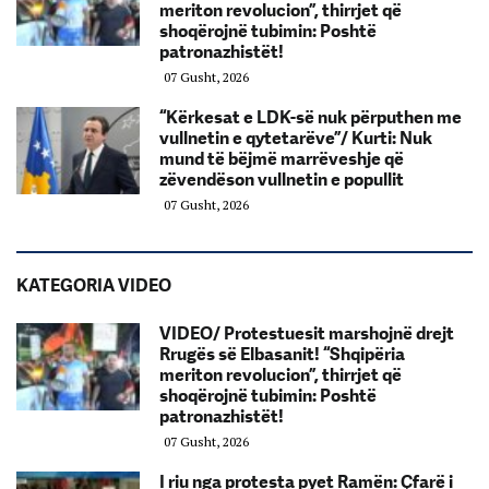
meriton revolucion”, thirrjet që
shoqërojnë tubimin: Poshtë
patronazhistët!
07 Gusht, 2026
“Kërkesat e LDK-së nuk përputhen me
vullnetin e qytetarëve”/ Kurti: Nuk
mund të bëjmë marrëveshje që
zëvendëson vullnetin e popullit
07 Gusht, 2026
KATEGORIA VIDEO
VIDEO/ Protestuesit marshojnë drejt
Rrugës së Elbasanit! “Shqipëria
meriton revolucion”, thirrjet që
shoqërojnë tubimin: Poshtë
patronazhistët!
07 Gusht, 2026
I riu nga protesta pyet Ramën: Çfarë i