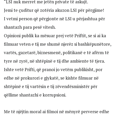
“LSI nuk merret me jetën private të askujt.
Jemi te çuditur që zotëria akuzon LSI për përgjime!
I vetmi person që përgjonte në LSI u përjashtua për
shantazh para pesë vitesh.
Opinioni publik ka mësuar prej vetë Priftit, se si ai ka
filmuar veten e tij me shumë njerëz si bashkëpunëtore,
vartës, gazetarë, biznesmenë, politikanë e të afërm të
tyre në zyrë, në shtëpinë e tij dhe ambiente të tjera.
Ishte vetë Prifti, që pranoi jo vetëm publikisht, por
edhe në prokurori e gjykatë, se kishte filmuar në
shtëpinë e tij vartësin e tij zëvendësministër për
qëllime shantazhi e korrupsioni.
Me të njëjtin moral ai filmoi në mënyrë perverse edhe