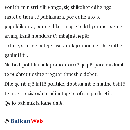
Por ish-ministri Ylli Pango, siç shikohet edhe nga
rastet e tjera të publikuara, por edhe ato të
papublikuara, por që dikur miqtë të kthyer më pas në
armiq, kanë menduar t’i mbajnë nëpër
sirtare, si armë beteje, asesi nuk pranon që ishte edhe
gabimi i tij.
Në fakt politika nuk pranon kurrë që përpara miklimit
të pushtetit është treguar shpesh e dobët.
Dhe që në një luftë politike, dobësia më e madhe është
të mos i rezistosh tundimit që të ofron pushtetit.
Që jo pak nuk ia kanë dalë.
©
Balkan
Web