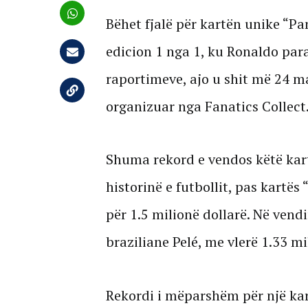
Bëhet fjalë për kartën unike “P
edicion 1 nga 1, ku Ronaldo para
raportimeve, ajo u shit më 24 m
organizuar nga Fanatics Collect
Shuma rekord e vendos këtë kart
historinë e futbollit, pas kartës “
për 1.5 milionë dollarë. Në vendi
braziliane Pelé, me vlerë 1.33 mi
Rekordi i mëparshëm për një ka