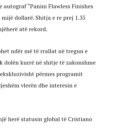
e autograf “Panini Flawless Finishes
 mijë dollarë. Shitja e re prej 1.35
njëherë atë rekord.
et ndër më të rrallat në tregun e
uk dolën kurrë në shitje të zakonshme
 ekskluzivisht përmes programit
djeshëm vlerën dhe interesin e
ë herë statusin global të Cristiano