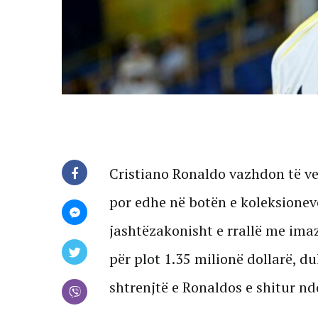
Cristiano Ronaldo vazhdon të ve
por edhe në botën e koleksionev
jashtëzakonisht e rrallë me imaz
për plot 1.35 milionë dollarë, du
shtrenjtë e Ronaldos e shitur nd