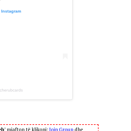
n Instagram
@cherubcards
eb
" mjafton të klikoni:
Join Group
dhe