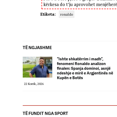
kërkesa do t’ju aprovohet menjëher
Etiketa:
ronaldo
TË NGJASHME
“Ishte shkatërrim i madh”,
fenomeni Ronaldo analizon
finalen: Spanja dominoi, asnjë
ndeshje e mirë e Argjentinës në
Kupën e Botës
22 Korrik, 2026
TË FUNDIT NGA SPORT