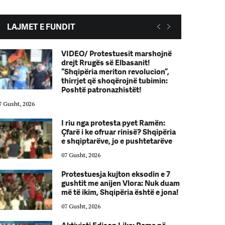
LAJMET E FUNDIT
VIDEO/ Protestuesit marshojnë
drejt Rrugës së Elbasanit!
“Shqipëria meriton revolucion”,
thirrjet që shoqërojnë tubimin:
Poshtë patronazhistët!
7 Gusht, 2026
07 Gusht, 2026
I riu nga protesta pyet Ramën:
Çfarë i ke ofruar rinisë? Shqipëria
e shqiptarëve, jo e pushtetarëve
07 Gusht, 2026
Protestuesja kujton eksodin e 7
gushtit me anijen Vlora: Nuk duam
më të ikim, Shqipëria është e jona!
07 Gusht, 2026