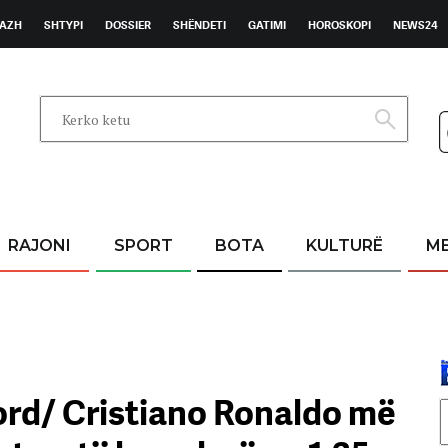
AZH
SHTYPI
DOSSIER
SHËNDETI
GATIMI
HOROSKOPI
NEWS24
RAJONI
SPORT
BOTA
KULTURË
M
kord/ Cristiano Ronaldo më