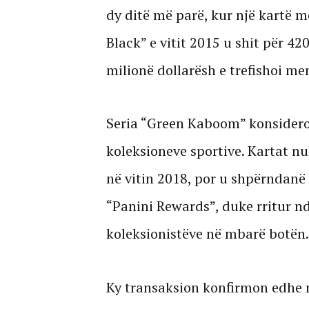
dy ditë më parë, kur një kartë m
Black” e vitit 2015 u shit për 420
milionë dollarësh e trefishoi me
Seria “Green Kaboom” konsideroh
koleksioneve sportive. Kartat n
në vitin 2018, por u shpërndanë
“Panini Rewards”, duke rritur n
koleksionistëve në mbarë botën.
Ky transaksion konfirmon edhe nj