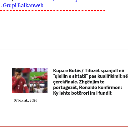
ë.
Grupi Balkanweb
Kupa e Botës/ Tifozët spanjoll në
“qiellin e shtatë” pas kualifikimit në
çerekfinale. Zhgënjim te
portugezët, Ronaldo konfirmon:
Ky ishte botërori im i fundit
07 Korrik, 2026