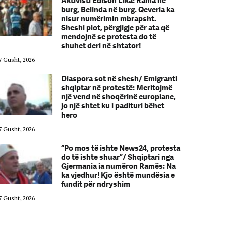
Aktivisti Edison Lika: Rama në
burg, Belinda në burg. Qeveria ka
nisur numërimin mbrapsht.
Sheshi plot, përgjigje për ata që
mendojnë se protesta do të
shuhet deri në shtator!
7 Gusht, 2026
07 Gusht, 2026
Diaspora sot në shesh/ Emigranti
shqiptar në protestë: Meritojmë
një vend në shoqërinë europiane,
jo një shtet ku i padituri bëhet
hero
7 Gusht, 2026
07 Gusht, 2026
“Po mos të ishte News24, protesta
do të ishte shuar”/ Shqiptari nga
Gjermania ia numëron Ramës: Na
ka vjedhur! Kjo është mundësia e
fundit për ndryshim
7 Gusht, 2026
07 Gusht, 2026