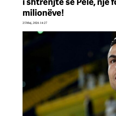
i shtrenjtë se Pele, një f
milionëve!
25 Maj, 2026 14:27