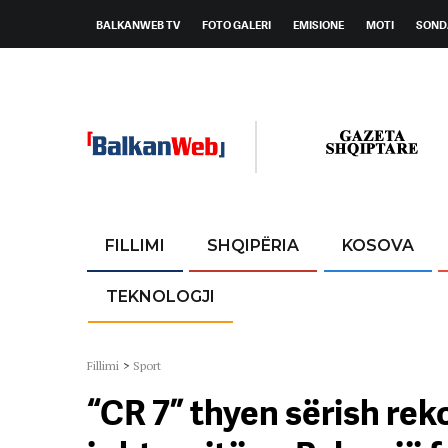
BALKANWEB TV
FOTO GALERI
EMISIONE
MOTI
SOND
FILLIMI
SHQIPËRIA
KOSOVA
TEKNOLOGJI
Fillimi
>
Sport
“CR 7” thyen sërish re