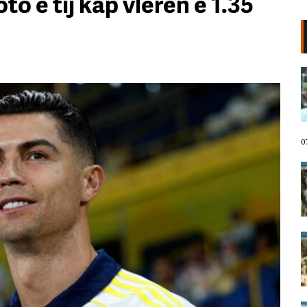
oto e tij kap vlerën e 1.35
VIDEO/ Protestuesit marshojnë
drejt Rrugës së Elbasanit!
“Shqipëria meriton revolucion”,
thirrjet që shoqërojnë tubimin:
Poshtë patronazhistët!
07 Gusht, 2026
0
I riu nga protesta pyet Ramën:
Çfarë i ke ofruar rinisë? Shqipëria
e shqiptarëve, jo e pushtetarëve
07 Gusht, 2026
Protestuesja kujton eksodin e 7
gushtit me anijen Vlora: Nuk duam
më të ikim, Shqipëria është e jona!
07 Gusht, 2026