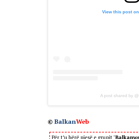
View this post o
A post shared by 
©
Balkan
Web
Për t’u bërë pjesë e grupit "
Balkanw