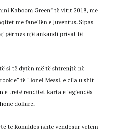
anini Kaboom Green” të vitit 2018, me
qitet me fanellën e Juventus. Sipas
aj përmes një ankandi privat të
.
ë si të dytën më të shtrenjtë në
rookie” të Lionel Messi, e cila u shit
n e tretë renditet karta e legjendës
lionë dollarë.
rtë të Ronaldos ishte vendosur vetëm