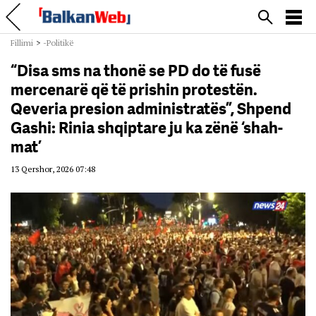
Fillimi
>
-Politikë
“Disa sms na thonë se PD do të fusë
mercenarë që të prishin protestën.
Qeveria presion administratës”, Shpend
Gashi: Rinia shqiptare ju ka zënë ‘shah-
mat’
13 Qershor, 2026 07:48