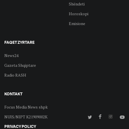
Shëndeti
Horoskopi
Emisione
FAQET ZYRTARE
News24
Gazeta Shqiptare
Radio RASH
KONTAKT
Focus Media News shpk
NUIS/NIPT K21909002K
PRIVACY POLICY