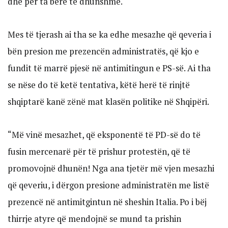
dhe për ta bërë të dhunshme.
Mes të tjerash ai tha se ka edhe mesazhe që qeveria i
bën presion me prezencën administratës, që kjo e
fundit të marrë pjesë në antimitingun e PS-së. Ai tha
se nëse do të ketë tentativa, këtë herë të rinjtë
shqiptarë kanë zënë mat klasën politike në Shqipëri.
“Më vinë mesazhet, që eksponentë të PD-së do të
fusin mercenarë për të prishur protestën, që të
promovojnë dhunën! Nga ana tjetër më vjen mesazhi
që qeveriu, i dërgon presione administratën me listë
prezencë në antimitgintun në sheshin Italia. Po i bëj
thirrje atyre që mendojnë se mund ta prishin