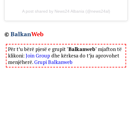
A post shared by News24 Albania (@news24al)
©
Balkan
Web
Për t’u bërë pjesë e grupit "
Balkanweb
" mjafton të
klikoni:
Join Group
dhe kërkesa do t’ju aprovohet
menjëherë.
Grupi Balkanweb