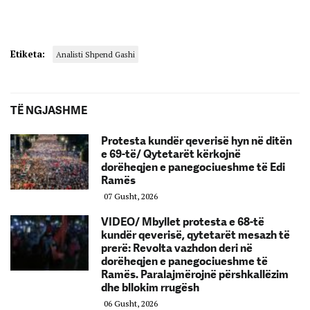
Etiketa:
Analisti Shpend Gashi
TË NGJASHME
Protesta kundër qeverisë hyn në ditën
e 69-të/ Qytetarët kërkojnë
dorëheqjen e panegociueshme të Edi
Ramës
07 Gusht, 2026
VIDEO/ Mbyllet protesta e 68-të
kundër qeverisë, qytetarët mesazh të
prerë: Revolta vazhdon deri në
dorëheqjen e panegociueshme të
Ramës. Paralajmërojnë përshkallëzim
dhe bllokim rrugësh
06 Gusht, 2026