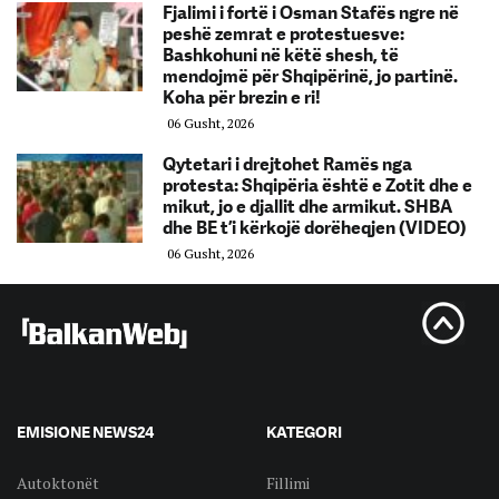
Fjalimi i fortë i Osman Stafës ngre në
peshë zemrat e protestuesve:
Bashkohuni në këtë shesh, të
mendojmë për Shqipërinë, jo partinë.
Koha për brezin e ri!
06 Gusht, 2026
Qytetari i drejtohet Ramës nga
protesta: Shqipëria është e Zotit dhe e
mikut, jo e djallit dhe armikut. SHBA
dhe BE t’i kërkojë dorëheqjen (VIDEO)
06 Gusht, 2026
EMISIONE NEWS24
KATEGORI
Autoktonët
Fillimi