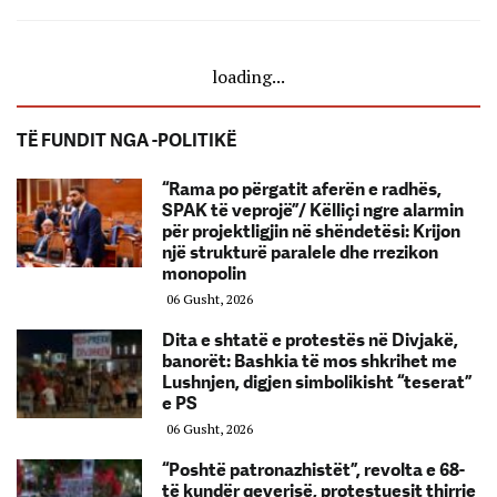
loading...
TË FUNDIT NGA -POLITIKË
“Rama po përgatit aferën e radhës,
SPAK të veprojë”/ Këlliçi ngre alarmin
për projektligjin në shëndetësi: Krijon
një strukturë paralele dhe rrezikon
monopolin
06 Gusht, 2026
Dita e shtatë e protestës në Divjakë,
banorët: Bashkia të mos shkrihet me
Lushnjen, digjen simbolikisht “teserat”
e PS
06 Gusht, 2026
“Poshtë patronazhistët”, revolta e 68-
të kundër qeverisë, protestuesit thirrje