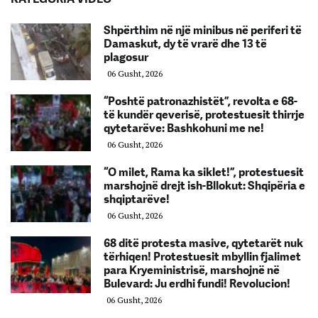
Shpërthim në një minibus në periferi të
Damaskut, dy të vrarë dhe 13 të
plagosur
06 Gusht, 2026
“Poshtë patronazhistët”, revolta e 68-
të kundër qeverisë, protestuesit thirrje
qytetarëve: Bashkohuni me ne!
06 Gusht, 2026
“O milet, Rama ka siklet!”, protestuesit
marshojnë drejt ish-Bllokut: Shqipëria e
shqiptarëve!
06 Gusht, 2026
68 ditë protesta masive, qytetarët nuk
tërhiqen! Protestuesit mbyllin fjalimet
para Kryeministrisë, marshojnë në
Bulevard: Ju erdhi fundi! Revolucion!
06 Gusht, 2026