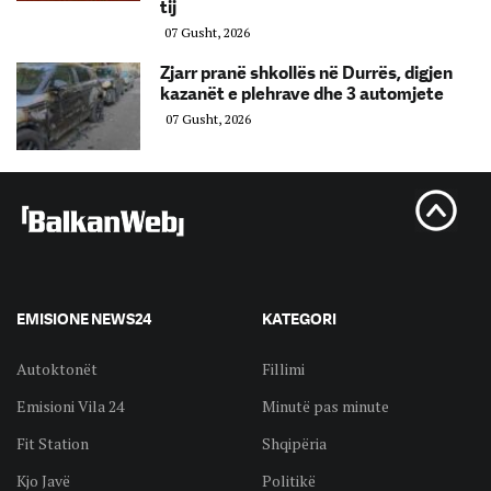
tij
07 Gusht, 2026
Zjarr pranë shkollës në Durrës, digjen
kazanët e plehrave dhe 3 automjete
07 Gusht, 2026
EMISIONE NEWS24
KATEGORI
Autoktonët
Fillimi
Emisioni Vila 24
Minutë pas minute
Fit Station
Shqipëria
Kjo Javë
Politikë