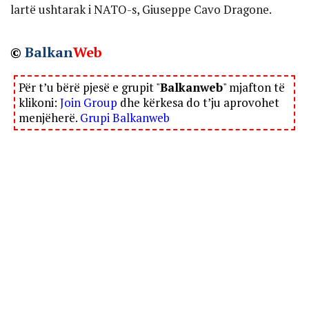
lartë ushtarak i NATO-s, Giuseppe Cavo Dragone.
©
Balkan
Web
Për t’u bërë pjesë e grupit "
Balkanweb
" mjafton të
klikoni:
Join Group
dhe kërkesa do t’ju aprovohet
menjëherë.
Grupi Balkanweb