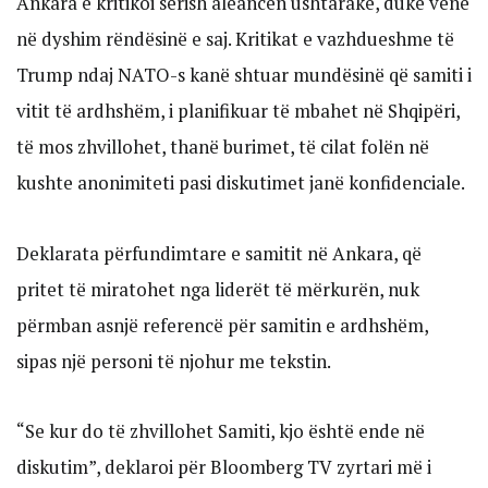
Ankara e kritikoi sërish aleancën ushtarake, duke vënë
në dyshim rëndësinë e saj. Kritikat e vazhdueshme të
Trump ndaj NATO-s kanë shtuar mundësinë që samiti i
vitit të ardhshëm, i planifikuar të mbahet në Shqipëri,
të mos zhvillohet, thanë burimet, të cilat folën në
kushte anonimiteti pasi diskutimet janë konfidenciale.
Deklarata përfundimtare e samitit në Ankara, që
pritet të miratohet nga liderët të mërkurën, nuk
përmban asnjë referencë për samitin e ardhshëm,
sipas një personi të njohur me tekstin.
“Se kur do të zhvillohet Samiti, kjo është ende në
diskutim”, deklaroi për Bloomberg TV zyrtari më i