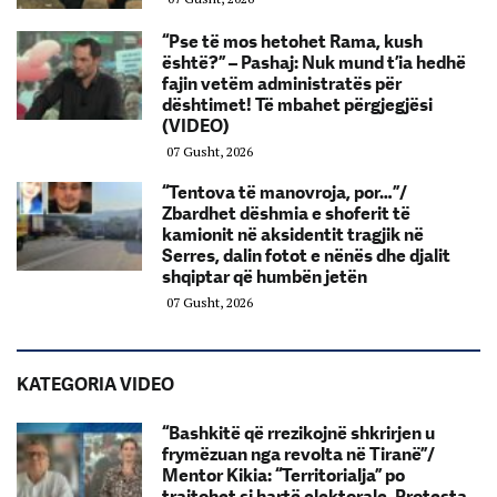
“Pse të mos hetohet Rama, kush
është?” – Pashaj: Nuk mund t’ia hedhë
fajin vetëm administratës për
dështimet! Të mbahet përgjegjësi
(VIDEO)
07 Gusht, 2026
“Tentova të manovroja, por…”/
Zbardhet dëshmia e shoferit të
kamionit në aksidentit tragjik në
Serres, dalin fotot e nënës dhe djalit
shqiptar që humbën jetën
07 Gusht, 2026
KATEGORIA VIDEO
“Bashkitë që rrezikojnë shkrirjen u
frymëzuan nga revolta në Tiranë”/
Mentor Kikia: “Territorialja” po
trajtohet si hartë elektorale. Protesta