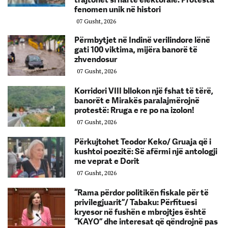
fenomen unik në histori
07 Gusht, 2026
Përmbytjet në Indinë verilindore lënë
gati 100 viktima, mijëra banorë të
zhvendosur
07 Gusht, 2026
Korridori VIII bllokon një fshat të tërë,
banorët e Mirakës paralajmërojnë
protestë: Rruga e re po na izolon!
07 Gusht, 2026
Përkujtohet Teodor Keko/ Gruaja që i
kushtoi poezitë: Së afërmi një antologji
me veprat e Dorit
07 Gusht, 2026
“Rama përdor politikën fiskale për të
privilegjuarit”/ Tabaku: Përfituesi
kryesor në fushën e mbrojtjes është
“KAYO” dhe interesat që qëndrojnë pas