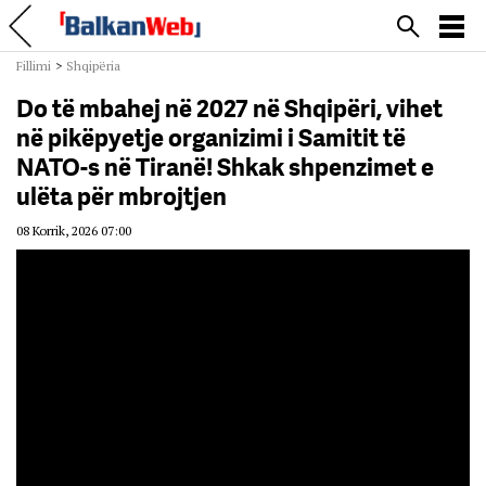
Fillimi
>
Shqipëria
Do të mbahej në 2027 në Shqipëri, vihet
në pikëpyetje organizimi i Samitit të
NATO-s në Tiranë! Shkak shpenzimet e
ulëta për mbrojtjen
08 Korrik, 2026 07:00