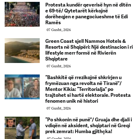
Protesta kundër qeverisë hyn në ditën
e 69-të/ Qytetarët kërkojnë
dorëheqjen e panegociueshme të Edi
Ramës
07 Gusht, 2026
Green Coast sjell Nammos Hotels &
Resorts në Shqipëri: Një destinacion i ri
lifestyle merr formë në Rivierën
Shqiptare
07 Gusht, 2026
“Bashkitë që rrezikojnë shkrirjen u
frymëzuan nga revolta në Tiranë”/
Mentor Kikia: “Territorialja” po
trajtohet si hartë elektorale. Protesta
fenomen unik në histori
07 Gusht, 2026
“Po shkonin në punë”/ Gruaja dhe djali i
vdiqën në aksident, shqiptari në Greqi
prek zemrat: Humba gjithçka!
07 Gusht, 2026