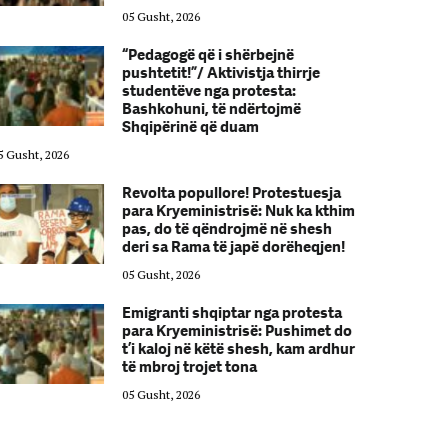
05 Gusht, 2026
“Pedagogë që i shërbejnë
pushtetit!”/ Aktivistja thirrje
studentëve nga protesta:
Bashkohuni, të ndërtojmë
Shqipërinë që duam
5 Gusht, 2026
05 Gusht, 2026
Revolta popullore! Protestuesja
para Kryeministrisë: Nuk ka kthim
pas, do të qëndrojmë në shesh
deri sa Rama të japë dorëheqjen!
05 Gusht, 2026
Emigranti shqiptar nga protesta
para Kryeministrisë: Pushimet do
t’i kaloj në këtë shesh, kam ardhur
të mbroj trojet tona
05 Gusht, 2026