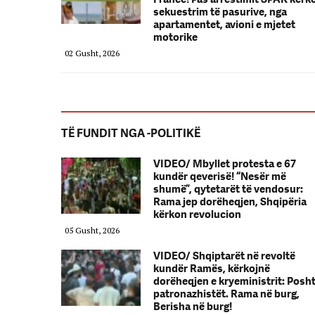
sekuestrim të pasurive, nga
apartamentet, avioni e mjetet
motorike
02 Gusht, 2026
TË FUNDIT NGA -POLITIKË
VIDEO/ Mbyllet protesta e 67
kundër qeverisë! “Nesër më
shumë”, qytetarët të vendosur:
Rama jep dorëheqjen, Shqipëria
kërkon revolucion
05 Gusht, 2026
VIDEO/ Shqiptarët në revoltë
kundër Ramës, kërkojnë
dorëheqjen e kryeministrit: Posh
patronazhistët. Rama në burg,
Berisha në burg!