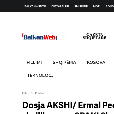
BALKANWEB TV
FOTO GALERI
EMISIONE
MOTI
SOND
FILLIMI
SHQIPËRIA
KOSOVA
TEKNOLOGJI
Fillimi
>
-Politikë
Dosja AKSHI/ Ermal Peçi