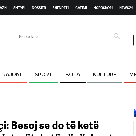
AZH
SHTYPI
DOSSIER
SHËNDETI
GATIMI
HOROSKOPI
NEWS24
RAJONI
SPORT
BOTA
KULTURË
M
: Besoj se do të ketë