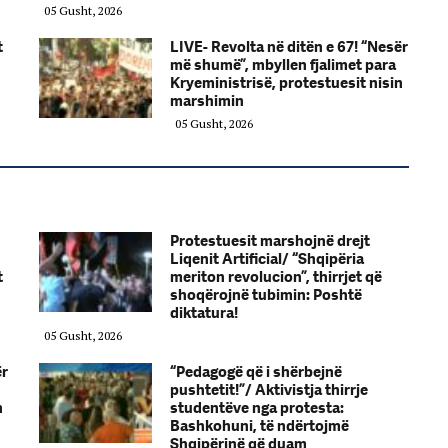
05 Gusht, 2026
t
LIVE- Revolta në ditën e 67! “Nesër
më shumë”, mbyllen fjalimet para
Kryeministrisë, protestuesit nisin
marshimin
05 Gusht, 2026
Protestuesit marshojnë drejt
Liqenit Artificial/ “Shqipëria
t
meriton revolucion”, thirrjet që
shoqërojnë tubimin: Poshtë
diktatura!
05 Gusht, 2026
ër
“Pedagogë që i shërbejnë
pushtetit!”/ Aktivistja thirrje
n
studentëve nga protesta:
Bashkohuni, të ndërtojmë
Shqipërinë që duam