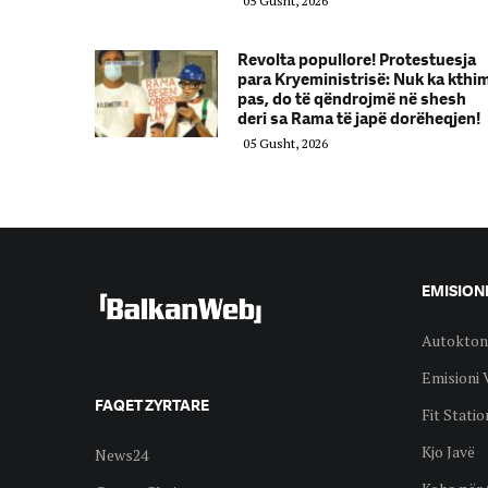
05 Gusht, 2026
Revolta popullore! Protestuesja
para Kryeministrisë: Nuk ka kthi
pas, do të qëndrojmë në shesh
deri sa Rama të japë dorëheqjen!
05 Gusht, 2026
EMISION
Autokton
Emisioni 
FAQET ZYRTARE
Fit Statio
Kjo Javë
News24