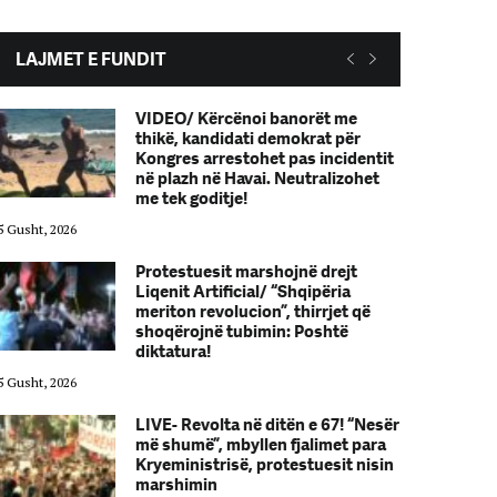
LAJMET E FUNDIT
VIDEO/ Kërcënoi banorët me
thikë, kandidati demokrat për
Kongres arrestohet pas incidentit
në plazh në Havai. Neutralizohet
me tek goditje!
5 Gusht, 2026
05 Gusht, 2026
Protestuesit marshojnë drejt
Liqenit Artificial/ “Shqipëria
meriton revolucion”, thirrjet që
shoqërojnë tubimin: Poshtë
diktatura!
5 Gusht, 2026
05 Gusht, 2026
LIVE- Revolta në ditën e 67! “Nesër
më shumë”, mbyllen fjalimet para
Kryeministrisë, protestuesit nisin
marshimin