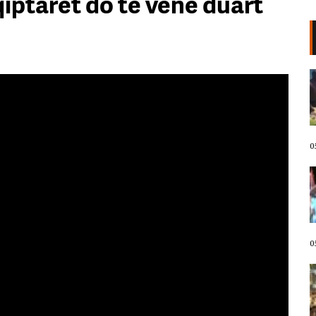
iptarët do të vënë duart
VIDEO/ Kërcënoi banorët me
thikë, kandidati demokrat për
Kongres arrestohet pas incidentit
në plazh në Havai. Neutralizohet
me tek goditje!
05 Gusht, 2026
0
Protestuesit marshojnë drejt
Liqenit Artificial/ “Shqipëria
meriton revolucion”, thirrjet që
shoqërojnë tubimin: Poshtë
diktatura!
05 Gusht, 2026
0
LIVE- Revolta në ditën e 67! “Nesër
më shumë”, mbyllen fjalimet para
Kryeministrisë, protestuesit nisin
marshimin