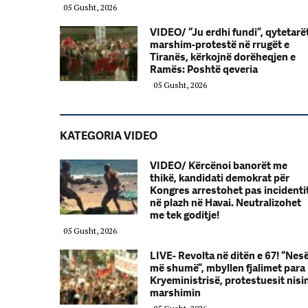
05 Gusht, 2026
VIDEO/ “Ju erdhi fundi”, qytetarë
marshim-protestë në rrugët e
Tiranës, kërkojnë dorëheqjen e
Ramës: Poshtë qeveria
05 Gusht, 2026
KATEGORIA VIDEO
VIDEO/ Kërcënoi banorët me
thikë, kandidati demokrat për
Kongres arrestohet pas incidenti
në plazh në Havai. Neutralizohet
me tek goditje!
05 Gusht, 2026
LIVE- Revolta në ditën e 67! “Nes
më shumë”, mbyllen fjalimet para
Kryeministrisë, protestuesit nisi
marshimin