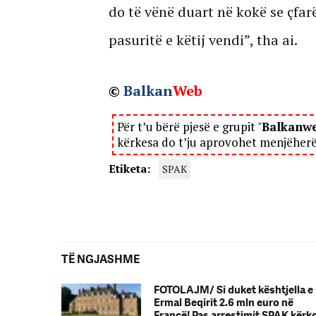
do të vënë duart në kokë se çfar
pasuritë e këtij vendi”, tha ai.
©
Balkan
Web
Për t’u bërë pjesë e grupit "
Balkanw
kërkesa do t’ju aprovohet menjëher
Etiketa:
SPAK
TË NGJASHME
FOTOLAJM/ Si duket kështjella e
Ermal Beqirit 2.6 mln euro në
Francë! Pas arrestimit SPAK kërk