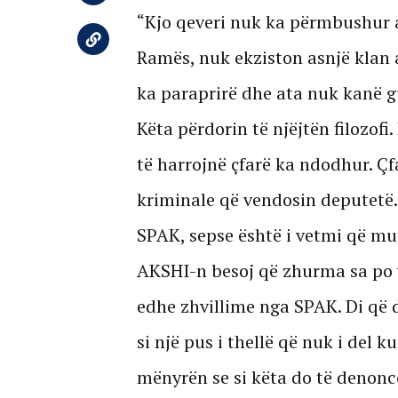
“Kjo qeveri nuk ka përmbushur as
Ramës, nuk ekziston asnjë klan a
ka paraprirë dhe ata nuk kanë g
Këta përdorin të njëjtën filozofi
të harrojnë çfarë ka ndodhur. Çf
kriminale që vendosin deputetë. 
SPAK, sepse është i vetmi që mun
AKSHI-n besoj që zhurma sa po v
edhe zhvillime nga SPAK. Di që d
si një pus i thellë që nuk i del 
mënyrën se si këta do të denonco