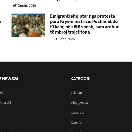
05 Gusht, 2026
Emigranti shqiptar nga protesta
m
para Kryeministrisë: Pushimet do
t’i kaloj në këtë shesh, kam ardhur
të mbroj trojet tona
05 Gusht, 2026
E NEWS24
KATEGORI
ët
Fillimi
Vila 24
Shqipëria
n
Kosova
Rajoni