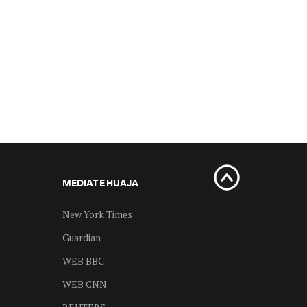
MEDIAT E HUAJA
New York Times
Guardian
WEB BBC
WEB CNN