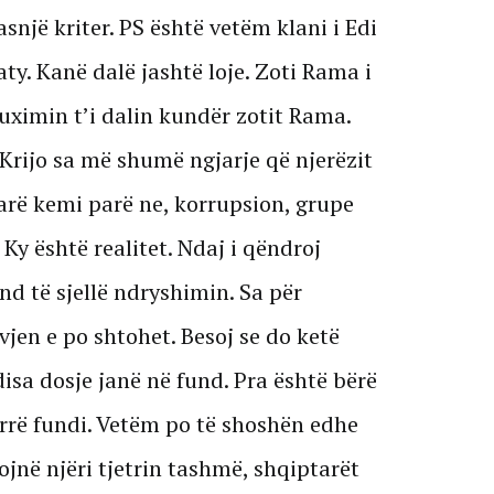
një kriter. PS është vetëm klani i Edi
ty. Kanë dalë jashtë loje. Zoti Rama i
uximin t’i dalin kundër zotit Rama.
. Krijo sa më shumë ngjarje që njerëzit
arë kemi parë ne, korrupsion, grupe
Ky është realitet. Ndaj i qëndroj
d të sjellë ndryshimin. Sa për
jen e po shtohet. Besoj se do ketë
isa dosje janë në fund. Pra është bërë
kurrë fundi. Vetëm po të shoshën edhe
jnë njëri tjetrin tashmë, shqiptarët