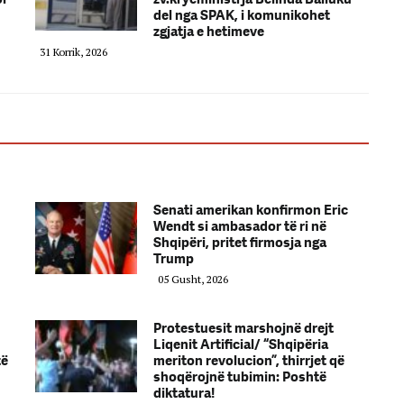
del nga SPAK, i komunikohet
zgjatja e hetimeve
31 Korrik, 2026
Senati amerikan konfirmon Eric
Wendt si ambasador të ri në
Shqipëri, pritet firmosja nga
Trump
05 Gusht, 2026
Protestuesit marshojnë drejt
Liqenit Artificial/ “Shqipëria
të
meriton revolucion”, thirrjet që
shoqërojnë tubimin: Poshtë
diktatura!