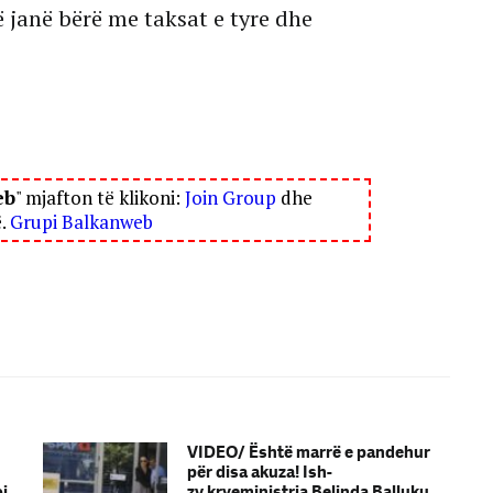
ë janë bërë me taksat e tyre dhe
eb
" mjafton të klikoni:
Join Group
dhe
ë.
Grupi Balkanweb
VIDEO/ Është marrë e pandehur
për disa akuza! Ish-
oi
zv.kryeministrja Belinda Balluku