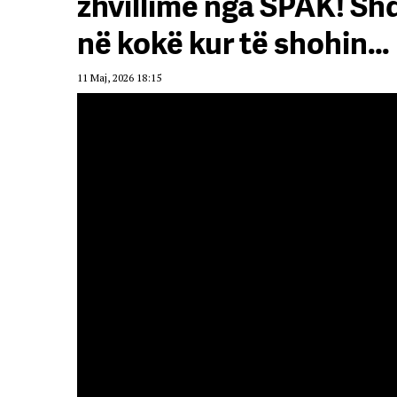
zhvillime nga SPAK! Shq
në kokë kur të shohin…
11 Maj, 2026 18:15