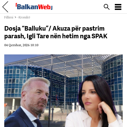
Fillimi
>
-Kronikë
Dosja “Balluku”/ Akuza për pastrim
parash, Igli Tare nën hetim nga SPAK
04 Qershor, 2026 10:10