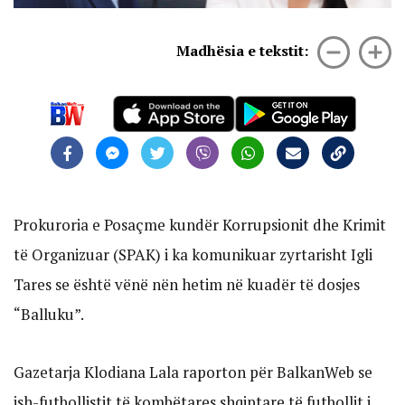
Madhësia e tekstit:
Prokuroria e Posaçme kundër Korrupsionit dhe Krimit
të Organizuar (SPAK) i ka komunikuar zyrtarisht Igli
Tares se është vënë nën hetim në kuadër të dosjes
“Balluku”.
Gazetarja Klodiana Lala raporton për BalkanWeb se
ish-futbollistit të kombëtares shqiptare të futbollit i