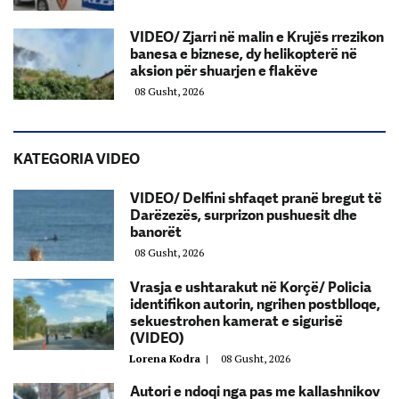
VIDEO/ Zjarri në malin e Krujës rrezikon
banesa e biznese, dy helikopterë në
aksion për shuarjen e flakëve
08 Gusht, 2026
KATEGORIA VIDEO
VIDEO/ Delfini shfaqet pranë bregut të
Darëzezës, surprizon pushuesit dhe
banorët
08 Gusht, 2026
Vrasja e ushtarakut në Korçë/ Policia
identifikon autorin, ngrihen postblloqe,
sekuestrohen kamerat e sigurisë
(VIDEO)
Lorena Kodra
|
08 Gusht, 2026
Autori e ndoqi nga pas me kallashnikov