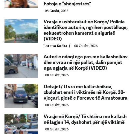
Fotoja e “shënjestrës”
08 Gusht, 2026
Vrasja e ushtarakut në Korçë/ Policia
identifikon autorin, ngrihen postblloqe,
sekuestrohen kamerat e sigurisë
(VIDEO)
Lorena Kodra
|
08 Gusht, 2026
Autori e ndoqi nga pas me kallashnikov
dhe e vrau në një pallat, dalin pamjet
nga ngjarja në Korçë (VIDEO)
08 Gusht, 2026
Detajet/ U vra me kallashnikov,
zbulohet emri i viktimës në Korçë. 20-
vjeçari, pjesë e Forcave të Armatosura
08 Gusht, 2026
Vrasje në Korçë/ Të shtëna me kallash
në lagjen 14, dyshohet për një viktimë
08 Gusht, 2026