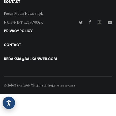
KONTAKT
Focus Media News shpk
NUIS/NIPT K21909002K
PRIVACY POLICY
CONTACT
REDAKSIA@BALKANWEB.COM
© 2026 BalkanWeb. Të gjitha të drejtat e rezervuara.
©