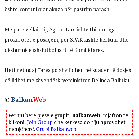
është komunikuar akuza për pastrim parash.
Më parë vëllai i tij, Agron Tare ishte thirrur nga
prokurorët e posaçëm, por SPAK kishte kërkuar dhe
dëshminë e ish-futbollistit të Kombëtares.
Hetimet ndaj Tares po zhvillohen në kuadër të dosjes
që lidhet me zëvendëskryeministren Belinda Balluku.
©
Balkan
Web
Për t’u bërë pjesë e grupit "
Balkanweb
" mjafton të
klikoni:
Join Group
dhe kërkesa do t’ju aprovohet
menjëherë.
Grupi Balkanweb