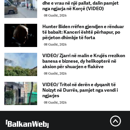
dhe e vrau në një pallat, dalin pamjet
nga ngjarja në Korçë (VIDEO)
08 Gusht, 2026
Hunter Biden rrëfen gjendjen e rënduar
të babait: Kanceri është përhapur, po
përjeton dhimbje të forta
08 Gusht, 2026
VIDEO/ Zjarri në malin e Krujës rrezikon
banesa e biznese, dy helikopterë në
aksion për shuarjen e flakëve
08 Gusht, 2026
VIDEO/ Tritol në derën e dyqanit të
Noizyt në Durrës, pamjet nga vendi i
ngjarjes
08 Gusht, 2026