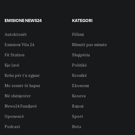
EMISIONE NEWS24
KATEGORI
Autoktonët
Fillimi
Emisioni Vila 24
Minutë pas minute
Fit Station
Shqipëria
Kjo Javë
Politikë
Koha për t'u zgjuar
Kronikë
Me zemër të hapur
Ekonomi
Në shënjester
Kosova
News24 Fundjavë
Rajoni
Oponencë
Sport
Podcast
Bota