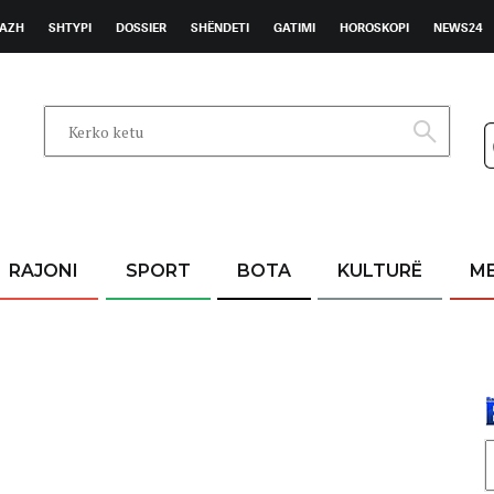
AZH
SHTYPI
DOSSIER
SHËNDETI
GATIMI
HOROSKOPI
NEWS24
RAJONI
SPORT
BOTA
KULTURË
M