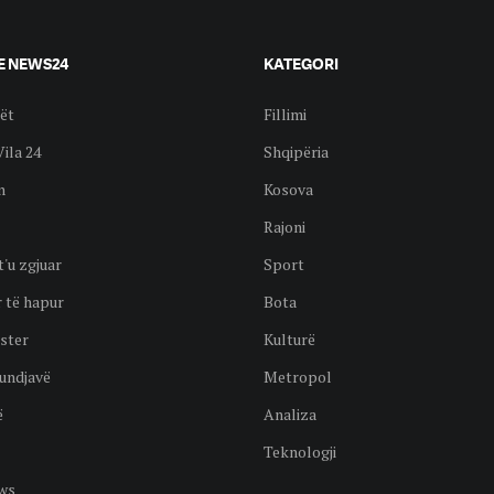
E NEWS24
KATEGORI
ët
Fillimi
Vila 24
Shqipëria
n
Kosova
Rajoni
t'u zgjuar
Sport
 të hapur
Bota
ster
Kulturë
undjavë
Metropol
ë
Analiza
Teknologji
ws