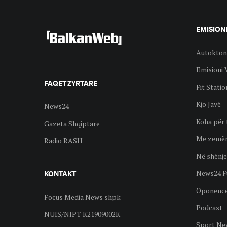
EMISION
Autokton
Emisioni 
FAQET ZYRTARE
Fit Statio
Kjo Javë
News24
Koha për 
Gazeta Shqiptare
Me zemër
Radio RASH
Në shënje
News24 F
KONTAKT
Oponenc
Focus Media News shpk
Podcast
NUIS/NIPT K21909002K
Sport Ne