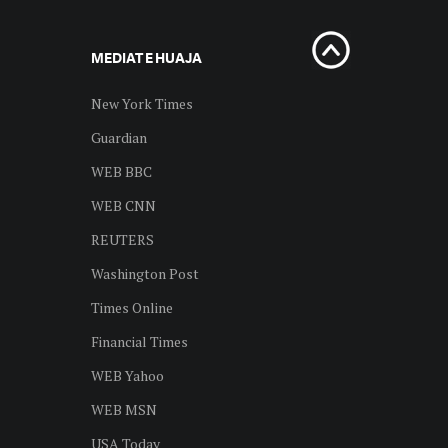
MEDIAT E HUAJA
New York Times
Guardian
WEB BBC
WEB CNN
REUTERS
Washington Post
Times Online
Financial Times
WEB Yahoo
WEB MSN
USA Today