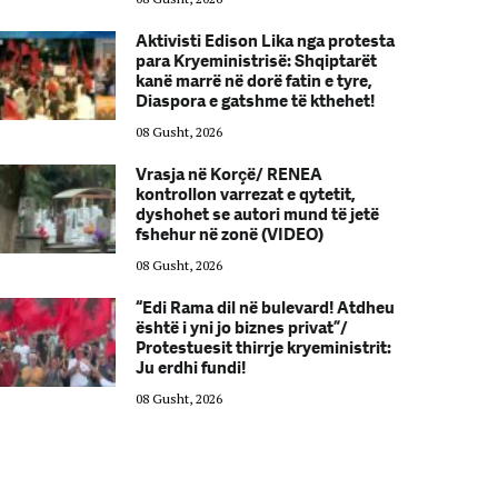
Aktivisti Edison Lika nga protesta
para Kryeministrisë: Shqiptarët
kanë marrë në dorë fatin e tyre,
Diaspora e gatshme të kthehet!
08 Gusht, 2026
Vrasja në Korçë/ RENEA
kontrollon varrezat e qytetit,
dyshohet se autori mund të jetë
fshehur në zonë (VIDEO)
08 Gusht, 2026
“Edi Rama dil në bulevard! Atdheu
është i yni jo biznes privat”/
Protestuesit thirrje kryeministrit:
Ju erdhi fundi!
08 Gusht, 2026