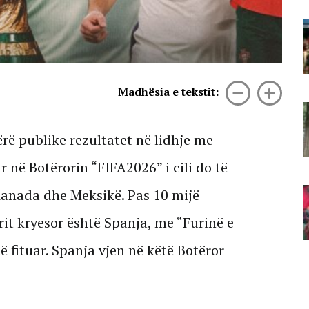
Aktivisti Edison Lika nga protesta
para Kryeministrisë: Shqiptarët
kanë marrë në dorë fatin e tyre,
Diaspora e gatshme të kthehet!
08 Gusht, 2026
Madhësia e tekstit:
Vrasja në Korçë/ RENEA
kontrollon varrezat e qytetit,
dyshohet se autori mund të jetë
rë publike rezultatet në lidhje me
fshehur në zonë (VIDEO)
r në Botërorin “FIFA2026” i cili do të
08 Gusht, 2026
“Edi Rama dil në bulevard! Atdheu
 Kanada dhe Meksikë. Pas 10 mijë
është i yni jo biznes privat”/
Protestuesit thirrje kryeministrit:
it kryesor është Spanja, me “Furinë e
Ju erdhi fundi!
 fituar. Spanja vjen në këtë Botëror
08 Gusht, 2026