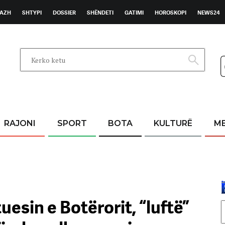
AZH
SHTYPI
DOSSIER
SHËNDETI
GATIMI
HOROSKOPI
NEWS24
RAJONI
SPORT
BOTA
KULTURË
M
uesin e Botërorit, “luftë”