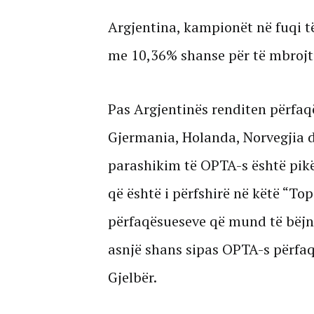
Argjentina, kampionët në fuqi të
me 10,36% shanse për të mbrojtu
Pas Argjentinës renditen përfaqë
Gjermania, Holanda, Norvegjia d
parashikim të OPTA-s është pikë
që është i përfshirë në këtë “T
përfaqësueseve që mund të bëjn
asnjë shans sipas OPTA-s përfaqë
Gjelbër.