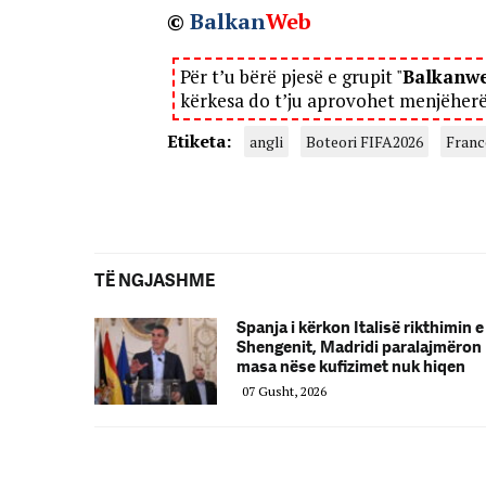
©
Balkan
Web
Për t’u bërë pjesë e grupit "
Balkanw
kërkesa do t’ju aprovohet menjëher
Etiketa:
angli
Boteori FIFA2026
Franc
TË NGJASHME
Spanja i kërkon Italisë rikthimin e
Shengenit, Madridi paralajmëron
masa nëse kufizimet nuk hiqen
07 Gusht, 2026