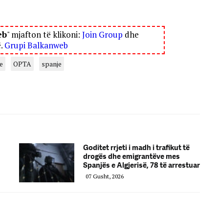
eb
" mjafton të klikoni:
Join Group
dhe
ë.
Grupi Balkanweb
e
OPTA
spanje
Goditet rrjeti i madh i trafikut të
drogës dhe emigrantëve mes
Spanjës e Algjerisë, 78 të arrestuar
07 Gusht, 2026