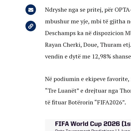
Ndryshe nga se pritej, për OPTA-
mbushur me yje, mbi të gjitha në
Deschamps ka në dispozicion Mb
Rayan Cherki, Doue, Thuram etj.
vendin e dytë me 12,98% shanse p
Në podiumin e ekipeve favorite, 
“Tre Luanët” e drejtuar nga Th
të fituar Botërorin “FIFA2026”.