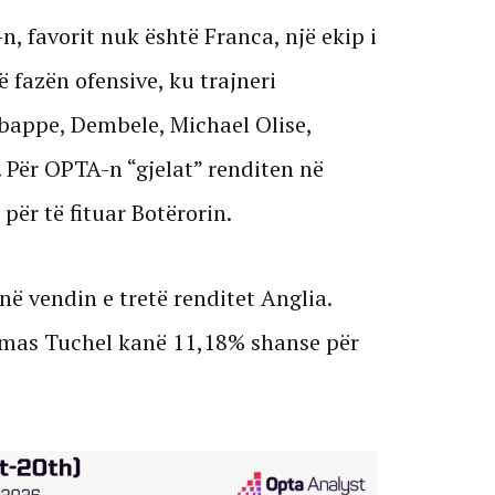
n, favorit nuk është Franca, një ekip i
 fazën ofensive, ku trajneri
appe, Dembele, Michael Olise,
 Për OPTA-n “gjelat” renditen në
ër të fituar Botërorin.
në vendin e tretë renditet Anglia.
omas Tuchel kanë 11,18% shanse për