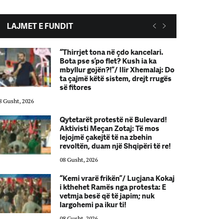
LAJMET E FUNDIT
“Thirrjet tona në çdo kancelari.
Bota pse s’po flet? Kush ia ka
mbyllur gojën?!”/ Ilir Xhemalaj: Do
ta çajmë këtë sistem, drejt rrugës
së fitores
8 Gusht, 2026
08 Gusht, 2026
Qytetarët protestë në Bulevard!
Aktivisti Meçan Zotaj: Të mos
lejojmë çakejtë të na zbehin
revoltën, duam një Shqipëri të re!
08 Gusht, 2026
“Kemi vrarë frikën”/ Luçjana Kokaj
i kthehet Ramës nga protesta: E
vetmja besë që të japim; nuk
largohemi pa ikur ti!
08 Gusht, 2026