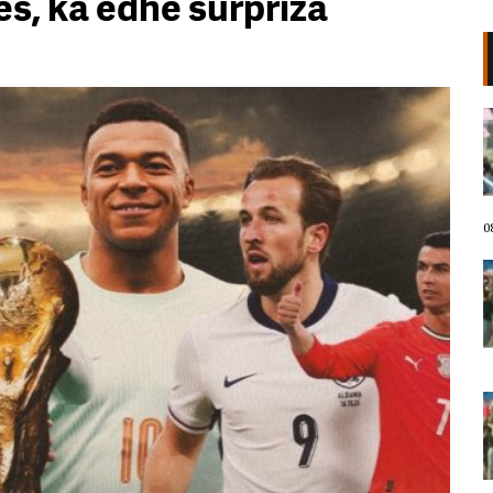
s, ka edhe surpriza
“Thirrjet tona në çdo kancelari.
Bota pse s’po flet? Kush ia ka
mbyllur gojën?!”/ Ilir Xhemalaj: Do
ta çajmë këtë sistem, drejt rrugës
së fitores
08 Gusht, 2026
0
Qytetarët protestë në Bulevard!
Aktivisti Meçan Zotaj: Të mos
lejojmë çakejtë të na zbehin
revoltën, duam një Shqipëri të re!
08 Gusht, 2026
“Kemi vrarë frikën”/ Luçjana Kokaj
i kthehet Ramës nga protesta: E
vetmja besë që të japim; nuk
largohemi pa ikur ti!
08 Gusht, 2026