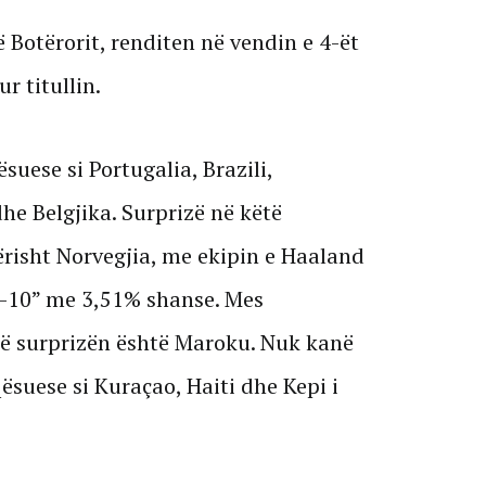
 Botërorit, renditen në vendin e 4-ët
r titullin.
suese si Portugalia, Brazili,
he Belgjika. Surprizë në këtë
risht Norvegjia, me ekipin e Haaland
op-10” me 3,51% shanse. Mes
ë surprizën është Maroku. Nuk kanë
suese si Kuraçao, Haiti dhe Kepi i