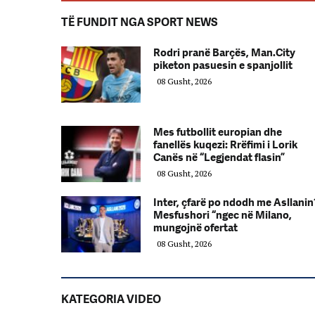
TË FUNDIT NGA SPORT NEWS
Rodri pranë Barçës, Man.City
piketon pasuesin e spanjollit
08 Gusht, 2026
Mes futbollit europian dhe
fanellës kuqezi: Rrëfimi i Lorik
Canës në “Legjendat flasin”
08 Gusht, 2026
Inter, çfarë po ndodh me Asllanin
Mesfushori “ngec në Milano,
mungojnë ofertat
08 Gusht, 2026
KATEGORIA VIDEO