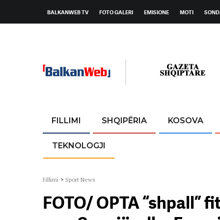
BALKANWEB TV
FOTO GALERI
EMISIONE
MOTI
SOND
FILLIMI
SHQIPËRIA
KOSOVA
TEKNOLOGJI
Fillimi
>
Sport News
FOTO/ OPTA “shpall” fit