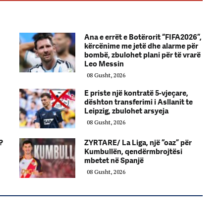
Ana e errët e Botërorit “FIFA2026”,
kërcënime me jetë dhe alarme për
bombë, zbulohet plani për të vrarë
Leo Messin
08 Gusht, 2026
E priste një kontratë 5-vjeçare,
dështon transferimi i Asllanit te
Leipzig, zbulohet arsyeja
08 Gusht, 2026
?
ZYRTARE/ La Liga, një “oaz” për
Kumbullën, qendërmbrojtësi
mbetet në Spanjë
08 Gusht, 2026