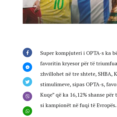
Super kompjuteri i OPTA-s ka bë
favoritin kryesor për të triumfua
zhvillohet në tre shtete, SHBA,
stimulimeve, sipas OPTA-s, favor
Kuqe” që ka 16,12% shanse për të
si kampionët në fuqi të Evropës.