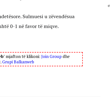
07 Gusht, 2026
0
ëndetësore. Sulmuesi u zëvendësua
shtë 0-1 në favor të miqve.
eb
" mjafton të klikoni:
Join Group
dhe
ë.
Grupi Balkanweb