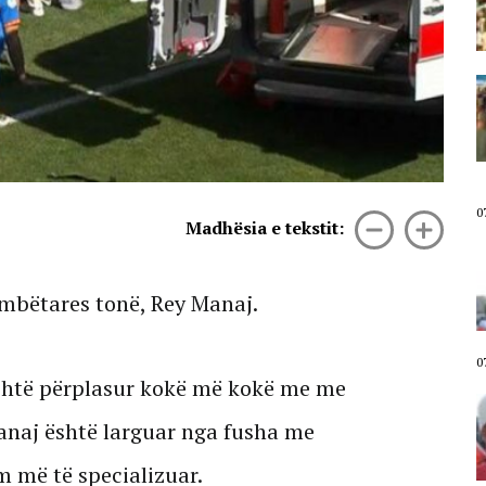
më të ikim, Shqipëria është e jona!
07 Gusht, 2026
Aktivisti Edison Lika: Rama në
burg, Belinda në burg. Qeveria ka
nisur numërimin mbrapsht.
Sheshi plot, përgjigje për ata që
mendojnë se protesta do të
shuhet deri në shtator!
07 Gusht, 2026
0
Madhësia e tekstit:
Diaspora sot në shesh/ Emigranti
shqiptar në protestë: Meritojmë
një vend në shoqërinë europiane,
ombëtares tonë, Rey Manaj.
jo një shtet ku i padituri bëhet
hero
07 Gusht, 2026
0
 është përplasur kokë më kokë me me
“Po mos të ishte News24, protesta
do të ishte shuar”/ Shqiptari nga
anaj është larguar nga fusha me
Gjermania ia numëron Ramës: Na
ka vjedhur! Kjo është mundësia e
 më të specializuar.
fundit për ndryshim