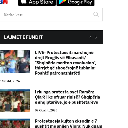
LAJMET E FUNDIT
LIVE- Protestuesit marshojnë
drejt Rrugës së Elbasanit/
“Shqipëria meriton revolucion”,
thirrjet që shoqërojnë tubimin:
Poshtë patronazhistët!
7 Gusht, 2026
07 Gusht, 2026
I riu nga protesta pyet Ramën:
Çfarë i ke ofruar rinisë? Shqipëria
e shqiptarëve, jo e pushtetarëve
07 Gusht, 2026
Protestuesja kujton eksodin e 7
gushtit me anijen Vlora: Nuk duam