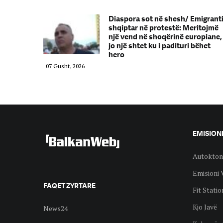
Diaspora sot në shesh/ Emigrant
shqiptar në protestë: Meritojmë
një vend në shoqërinë europiane,
jo një shtet ku i padituri bëhet
hero
07 Gusht, 2026
EMISION
Autokton
Emisioni 
FAQET ZYRTARE
Fit Statio
Kjo Javë
News24