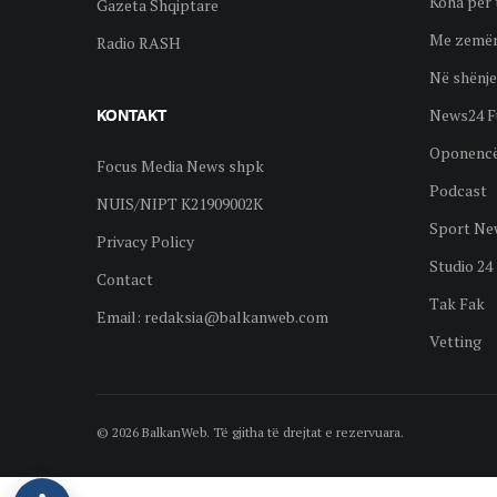
Koha për 
Gazeta Shqiptare
Me zemër
Radio RASH
Në shënje
News24 F
KONTAKT
Oponenc
Focus Media News shpk
Podcast
NUIS/NIPT K21909002K
Sport Ne
Privacy Policy
Studio 24
Contact
Tak Fak
Email:
redaksia@balkanweb.com
Vetting
© 2026 BalkanWeb. Të gjitha të drejtat e rezervuara.