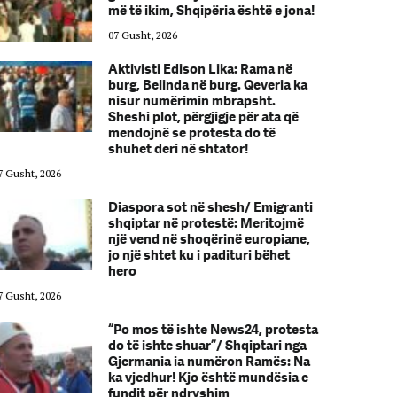
më të ikim, Shqipëria është e jona!
07 Gusht, 2026
Aktivisti Edison Lika: Rama në
burg, Belinda në burg. Qeveria ka
nisur numërimin mbrapsht.
Sheshi plot, përgjigje për ata që
mendojnë se protesta do të
shuhet deri në shtator!
7 Gusht, 2026
07 Gusht, 2026
Diaspora sot në shesh/ Emigranti
shqiptar në protestë: Meritojmë
një vend në shoqërinë europiane,
jo një shtet ku i padituri bëhet
hero
7 Gusht, 2026
07 Gusht, 2026
“Po mos të ishte News24, protesta
do të ishte shuar”/ Shqiptari nga
Gjermania ia numëron Ramës: Na
ka vjedhur! Kjo është mundësia e
fundit për ndryshim