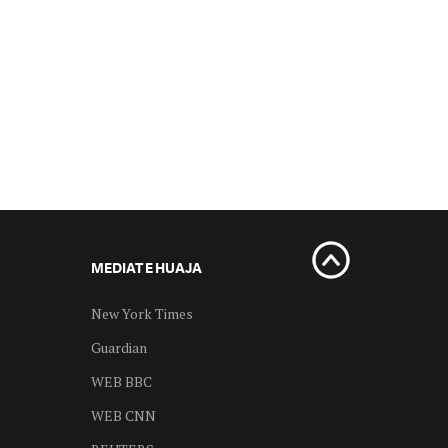
MEDIAT E HUAJA
New York Times
Guardian
WEB BBC
WEB CNN