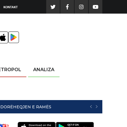
KONTAKT
ETROPOL
ANALIZA
NË DORËHEQJEN E RAMËS
PREVIOUS
NEXT