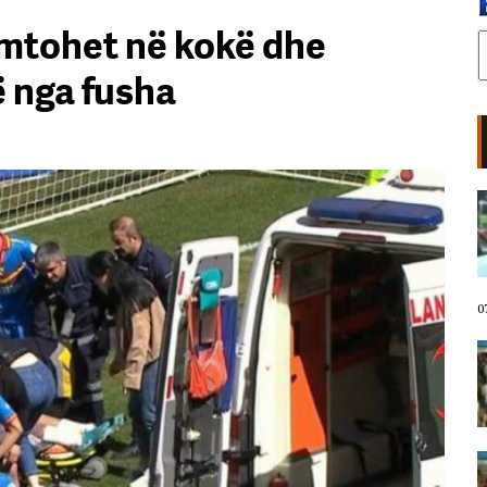
ëmtohet në kokë dhe
 nga fusha
LIVE- Protestuesit marshojnë
drejt Rrugës së Elbasanit/
“Shqipëria meriton revolucion”,
thirrjet që shoqërojnë tubimin:
Poshtë patronazhistët!
07 Gusht, 2026
0
I riu nga protesta pyet Ramën:
Çfarë i ke ofruar rinisë? Shqipëria
e shqiptarëve, jo e pushtetarëve
07 Gusht, 2026
Protestuesja kujton eksodin e 7
gushtit me anijen Vlora: Nuk duam