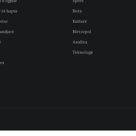
t'u zgjuar
Sport
 të hapur
Bota
ster
Kulturë
undjavë
Metropol
ë
Analiza
Teknologji
ws