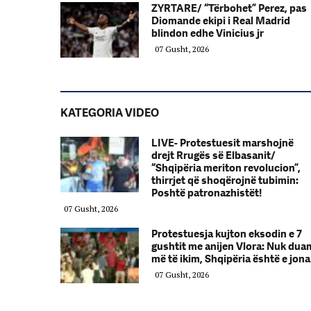
ZYRTARE/ “Tërbohet” Perez, pas
Diomande ekipi i Real Madrid
blindon edhe Vinicius jr
07 Gusht, 2026
KATEGORIA VIDEO
LIVE- Protestuesit marshojnë
drejt Rrugës së Elbasanit/
“Shqipëria meriton revolucion”,
thirrjet që shoqërojnë tubimin:
Poshtë patronazhistët!
07 Gusht, 2026
Protestuesja kujton eksodin e 7
gushtit me anijen Vlora: Nuk dua
më të ikim, Shqipëria është e jona
07 Gusht, 2026