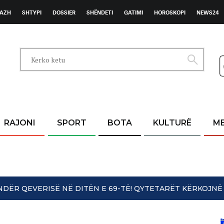
AZH
SHTYPI
DOSSIER
SHËNDETI
GATIMI
HOROSKOPI
NEWS24
RAJONI
SPORT
BOTA
KULTURË
M
UNDËR QEVERISË NË DITËN E 69-TË! QYTETARËT KËRKOJ