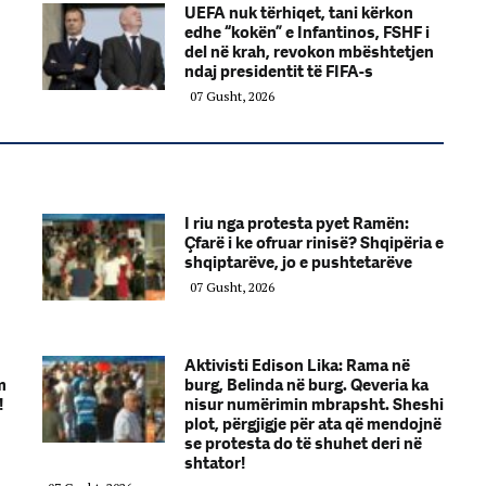
UEFA nuk tërhiqet, tani kërkon
edhe “kokën” e Infantinos, FSHF i
del në krah, revokon mbështetjen
ndaj presidentit të FIFA-s
07 Gusht, 2026
I riu nga protesta pyet Ramën:
Çfarë i ke ofruar rinisë? Shqipëria e
shqiptarëve, jo e pushtetarëve
07 Gusht, 2026
Aktivisti Edison Lika: Rama në
m
burg, Belinda në burg. Qeveria ka
!
nisur numërimin mbrapsht. Sheshi
plot, përgjigje për ata që mendojnë
se protesta do të shuhet deri në
shtator!