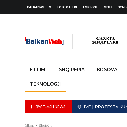
BALKANWEB TV
FOTO GALERI
EMISIONE
MOTI
SOND
FILLIMI
SHQIPËRIA
KOSOVA
TEKNOLOGJI
🔴LIVE | PROTESTA K
BW FLASH NEWS
Fillimi
>
-Shqipëri