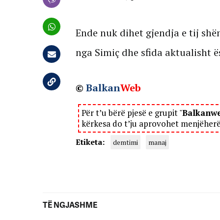
Ende nuk dihet gjendja e tij sh
nga Simiç dhe sfida aktualisht ë
©
Balkan
Web
Për t’u bërë pjesë e grupit "
Balkanw
kërkesa do t’ju aprovohet menjëher
Etiketa:
demtimi
manaj
TË NGJASHME