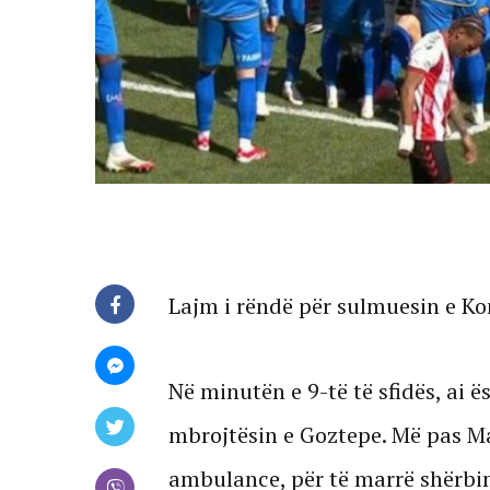
Lajm i rëndë për sulmuesin e K
Në minutën e 9-të të sfidës, ai
mbrojtësin e Goztepe. Më pas M
ambulance, për të marrë shërbim