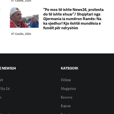
07 Gusht, 2026
i
“Po mos të ishte News24, protesta
do të ishte shuar”/ Shqiptari nga
Gjermania ia numëron Ramës: Na
ka vjedhur! Kjo është mundësia e
fundit për ndryshim
07 Gusht, 2026
E NEWS24
KATEGORI
ët
Fillimi
Vila 24
Shqipëria
n
Kosova
Rajoni