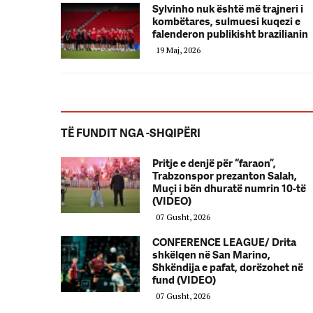
Sylvinho nuk është më trajneri i
kombëtares, sulmuesi kuqezi e
falenderon publikisht brazilianin
19 Maj, 2026
TË FUNDIT NGA -SHQIPËRI
Pritje e denjë për “faraon”,
Trabzonspor prezanton Salah,
Muçi i bën dhuratë numrin 10-të
(VIDEO)
07 Gusht, 2026
CONFERENCE LEAGUE/ Drita
shkëlqen në San Marino,
Shkëndija e pafat, dorëzohet në
fund (VIDEO)
07 Gusht, 2026