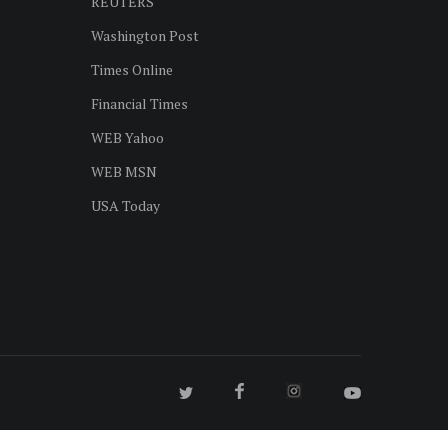
REUTERS
Washington Post
Times Online
Financial Times
WEB Yahoo
WEB MSN
USA Today